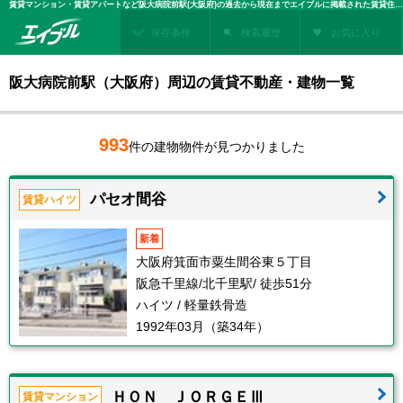
賃貸マンション・賃貸アパートなど阪大病院前駅(大阪府)の過去から現在までエイブルに掲載された賃貸住宅情報・建物情報を検索！不動産賃貸を探すなら、お部屋探しのエイブル
保存条件
検索履歴
お気に入り
阪大病院前駅（大阪府）周辺の賃貸不動産・建物一覧
993
件の建物物件が見つかりました
パセオ間谷
賃貸ハイツ
新着
大阪府箕面市粟生間谷東５丁目
阪急千里線/北千里駅/ 徒歩51分
ハイツ / 軽量鉄骨造
1992年03月（築34年）
ＨＯＮ ＪＯＲＧＥⅢ
賃貸マンション