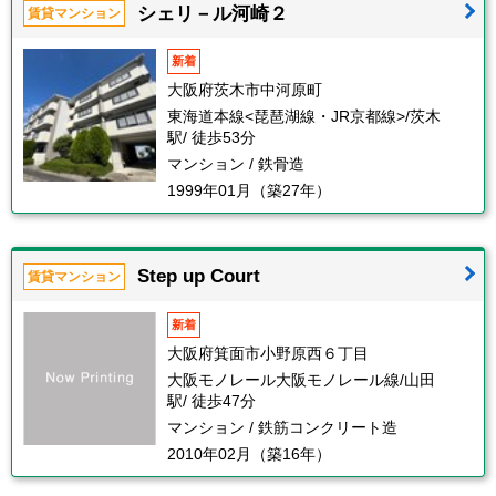
シェリ－ル河崎２
賃貸マンション
新着
大阪府茨木市中河原町
東海道本線<琵琶湖線・JR京都線>/茨木
駅/ 徒歩53分
マンション / 鉄骨造
1999年01月（築27年）
Step up Court
賃貸マンション
新着
大阪府箕面市小野原西６丁目
大阪モノレール大阪モノレール線/山田
駅/ 徒歩47分
マンション / 鉄筋コンクリート造
2010年02月（築16年）