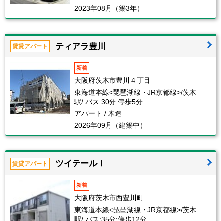
2023年08月（築3年）
ティアラ豊川
賃貸アパート
新着
大阪府茨木市豊川４丁目
東海道本線<琵琶湖線・JR京都線>/茨木
駅/ バス:30分:停歩5分
アパート / 木造
2026年09月（建築中）
ツイテールⅠ
賃貸アパート
新着
大阪府茨木市西豊川町
東海道本線<琵琶湖線・JR京都線>/茨木
駅/ バス:35分:停歩12分