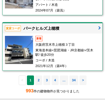
アパート / 木造
2024年07月（築浅）
パークヒルズ上穂積
賃貸コーポ
新着
大阪府茨木市上穂積３丁目
東海道本線<琵琶湖線・JR京都線>/茨木
駅/ 徒歩20分
コーポ / 木造
2021年12月（築4年）
<
1
2
3
4
…
34
>
993
件の建物物件が見つかりました