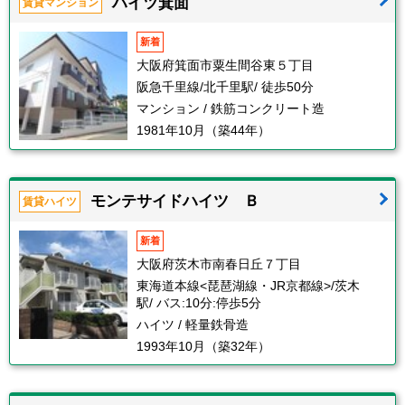
ハイツ箕面
賃貸マンション
新着
大阪府箕面市粟生間谷東５丁目
阪急千里線/北千里駅/ 徒歩50分
マンション / 鉄筋コンクリート造
1981年10月（築44年）
モンテサイドハイツ Ｂ
賃貸ハイツ
新着
大阪府茨木市南春日丘７丁目
東海道本線<琵琶湖線・JR京都線>/茨木
駅/ バス:10分:停歩5分
ハイツ / 軽量鉄骨造
1993年10月（築32年）