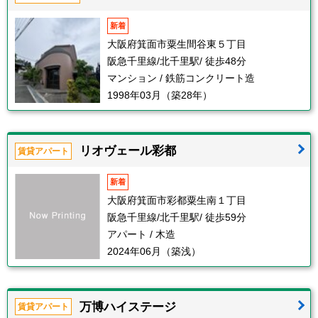
新着
大阪府箕面市粟生間谷東５丁目
阪急千里線/北千里駅/ 徒歩48分
マンション / 鉄筋コンクリート造
1998年03月（築28年）
リオヴェール彩都
賃貸アパート
新着
大阪府箕面市彩都粟生南１丁目
阪急千里線/北千里駅/ 徒歩59分
アパート / 木造
2024年06月（築浅）
万博ハイステージ
賃貸アパート