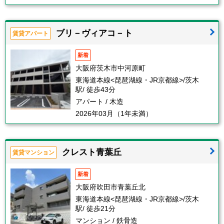
ブリ－ヴィアコ－ト
賃貸アパート
新着
大阪府茨木市中河原町
東海道本線<琵琶湖線・JR京都線>/茨木
駅/ 徒歩43分
アパート / 木造
2026年03月（1年未満）
クレスト青葉丘
賃貸マンション
新着
大阪府吹田市青葉丘北
東海道本線<琵琶湖線・JR京都線>/茨木
駅/ 徒歩21分
マンション / 鉄骨造