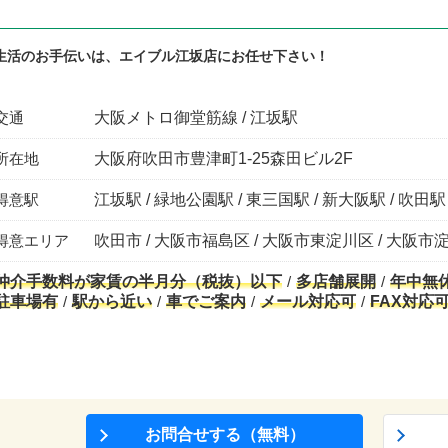
生活のお手伝いは、エイブル江坂店にお任せ下さい！
交通
大阪メトロ御堂筋線 / 江坂駅
所在地
大阪府吹田市豊津町1-25森田ビル2F
得意駅
江坂駅 / 緑地公園駅 / 東三国駅 / 新大阪駅 / 吹田駅
得意エリア
吹田市 / 大阪市福島区 / 大阪市東淀川区 / 大阪市
仲介手数料が家賃の半月分（税抜）以下
多店舗展開
年中無
駐車場有
駅から近い
車でご案内
メール対応可
FAX対応
お問合せする（無料）