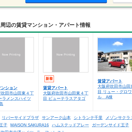
島周辺の賃貸マンション・アパート情報
新着
賃貸アパート
大阪府吹田市山田
マンション
賃貸アパート
目 リュー・グロワ
府吹田市山田東４丁
大阪府吹田市山田東４丁
ル A棟
パーラメンスハイツ
目 ビューテラスアタゴ
島
リバーサイドプラザ
サンアーク山本
シトランテ千里
メゾンサクラ
ド王子
MAISON SAKURA16
ハムステッドアレー
ガーデンサイド王子