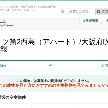
スハイツ第2西島（大阪府 吹田市）の建物情報|不動
件探しは、お部屋探しのエイブル
田市
・物件データ
ツ第2西島（アパート）/大阪府
情報
情報
お問
この建物には募集中の賃貸物件がございません。
この建物を見た方におすすめの空室物件を見てみませんか
周辺の空室物件