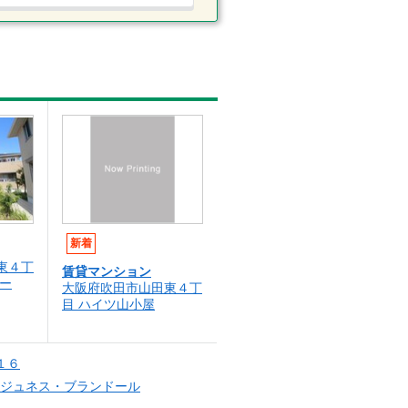
新着
東４丁
賃貸マンション
ー
大阪府吹田市山田東４丁
目 ハイツ山小屋
１６
ジュネス・ブランドール