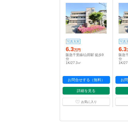
写真充実
写真
6.3
6.3
万円
阪急千里線/山田駅 徒歩9
阪急千
分
分
1K/27.3㎡
1K/2
お問合せする（無料）
お問
詳細を見る
お気に入り