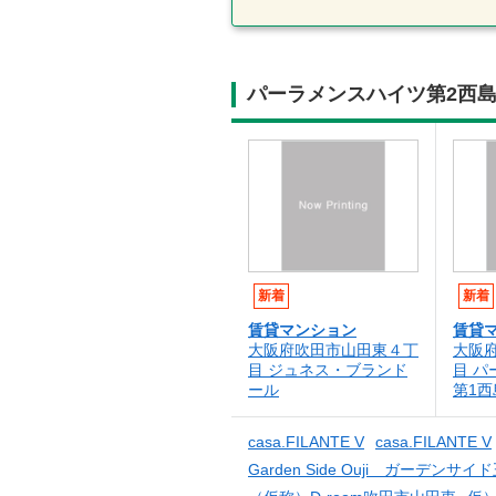
パーラメンスハイツ第2西
新着
新着
賃貸マンション
賃貸
大阪府吹田市山田東４丁
大阪
目 ジュネス・ブランド
目 
ール
第1西
casa.FILANTE V
casa.FILANTE V
Garden Side Ouji ガーデンサイ