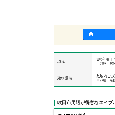
3駅利用可 
環境
※部屋・階
敷地内ごみ置
建物設備
※部屋・階
吹田市周辺が得意なエイブ