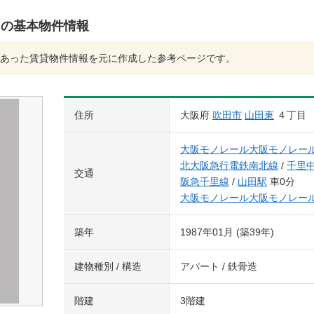
島の基本物件情報
あった賃貸物件情報を元に作成した参考ページです。
住所
大阪府
吹田市
山田東
４丁目
大阪モノレール大阪モノレー
北大阪急行電鉄南北線
/
千里
交通
阪急千里線
/
山田駅
車0分
大阪モノレール大阪モノレー
築年
1987年01月 (築39年)
建物種別 / 構造
アパート / 鉄骨造
階建
3階建