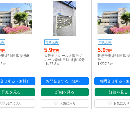
充実
写真充実
写真充実
5.9
5.9
万円
万円
万円
里線/山田駅 徒歩9
大阪モノレール大阪モノ
阪急千里線/山田駅 
レール線/山田駅 徒歩10分
分
7.3㎡
1K/27.3㎡
1K/27.3㎡
合せする（無料）
お問合せする（無料）
お問合せする（無
詳細を見る
詳細を見る
詳細を見る
お気に入り
お気に入り
お気に入り