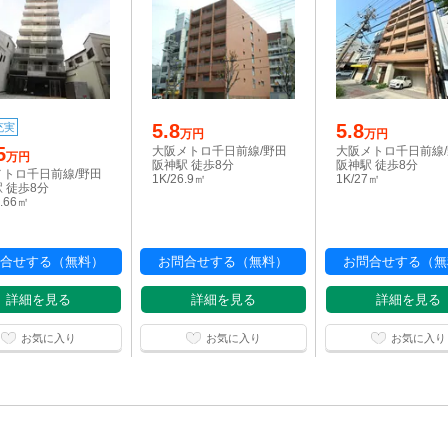
5.8
5.8
充実
万円
万円
5
大阪メトロ千日前線/野田
大阪メトロ千日前線
万円
阪神駅 徒歩8分
阪神駅 徒歩8分
メトロ千日前線/野田
1K/26.9㎡
1K/27㎡
 徒歩8分
4.66㎡
合せする（無料）
お問合せする（無料）
お問合せする（無
詳細を見る
詳細を見る
詳細を見る
お気に入り
お気に入り
お気に入り