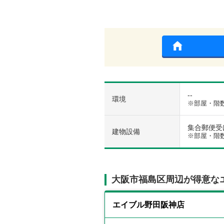
--
環境
※部屋・階
集合郵便受け 
建物設備
※部屋・階
大阪市福島区周辺が得意な
エイブル野田阪神店