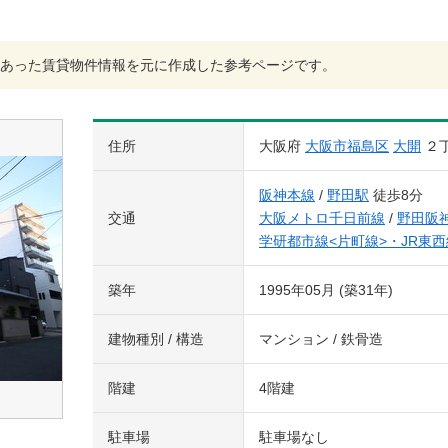
あった賃貸物件情報を元に作成した参考ページです。
住所
大阪府
大阪市福島区
大開
２
阪神本線
/
野田駅
徒歩8分
交通
大阪メトロ千日前線
/
野田阪
学研都市線<片町線>・JR東西
築年
1995年05月 (築31年)
建物種別 / 構造
マンション / 鉄骨造
階建
4階建
駐車場
駐車場なし