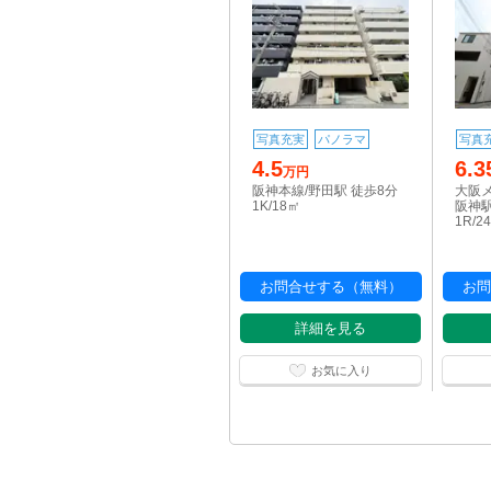
写真充実
パノラマ
写真
4.5
6.3
万円
阪神本線/野田駅 徒歩8分
大阪
1K/18㎡
阪神駅
1R/2
お問合せする（無料）
お問
詳細を見る
お気に入り