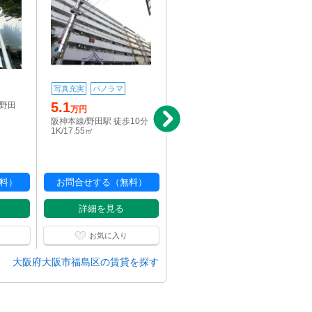
6.2
写真充実
パノラマ
万円
5.1
/野田
大阪メトロ千日前線/野田
万円
阪神駅 徒歩8分
阪神本線/野田駅 徒歩10分
1K/26.9㎡
1K/17.55㎡
料）
お問合せする（無料）
お問合せする（無料）
詳細を見る
詳細を見る
お気に入り
お気に入り
大阪府大阪市福島区の賃貸を探す