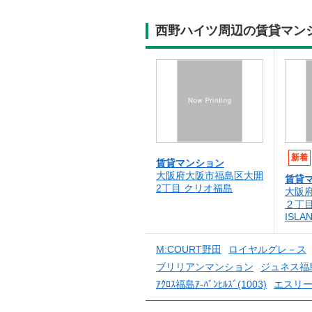
西野ハイツ周辺の賃貸マン
新着
賃貸マンション
大阪府大阪市福島区大開
賃貸
2丁目 クリオ福島
大阪
２丁目
ISLA
M:COURT野田
ロイヤルグレ－ス
ブリリアンマンション
ジュネス福
ｱｸﾛｽ福島ｱ-ﾊﾞﾝﾋﾙｽﾞ(1003)
エスリ