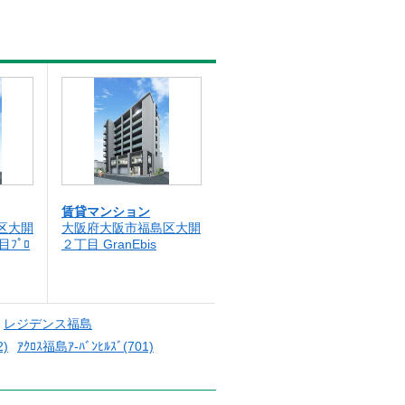
賃貸マンション
区大開
大阪府大阪市福島区大開
目ﾌﾟﾛ
２丁目 GranEbis
レジデンス福島
2)
ｱｸﾛｽ福島ｱ-ﾊﾞﾝﾋﾙｽﾞ(701)