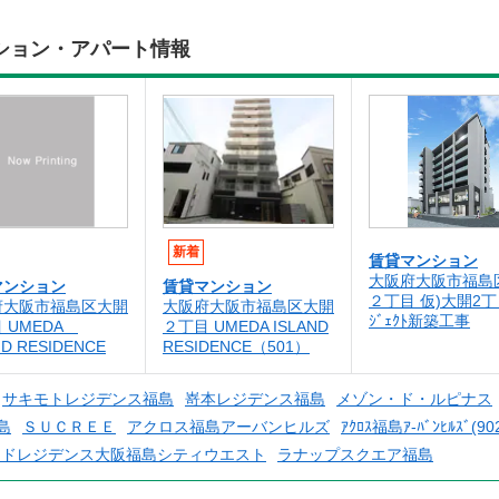
ション・アパート情報
新着
賃貸マンション
大阪府大阪市福島
マンション
賃貸マンション
２丁目 仮)大開2丁
府大阪市福島区大開
大阪府大阪市福島区大開
ｼﾞｪｸﾄ新築工事
 UMEDA
２丁目 UMEDA ISLAND
ND RESIDENCE
RESIDENCE（501）
サキモトレジデンス福島
嵜本レジデンス福島
メゾン・ド・ルピナス
島
ＳＵＣＲＥＥ
アクロス福島アーバンヒルズ
ｱｸﾛｽ福島ｱ-ﾊﾞﾝﾋﾙｽﾞ(90
ードレジデンス大阪福島シティウエスト
ラナップスクエア福島