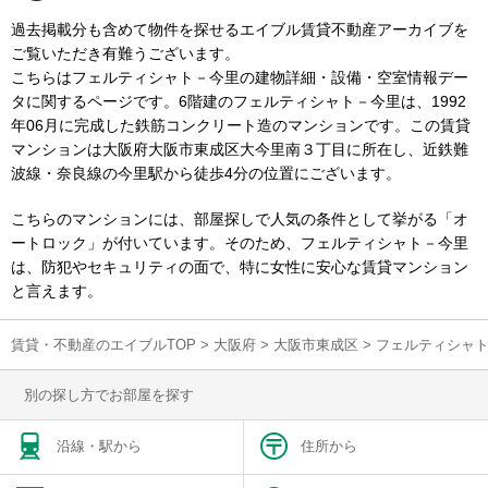
過去掲載分も含めて物件を探せるエイブル賃貸不動産アーカイブを
ご覧いただき有難うございます。
こちらはフェルティシャト－今里の建物詳細・設備・空室情報デー
タに関するページです。6階建のフェルティシャト－今里は、1992
年06月に完成した鉄筋コンクリート造のマンションです。この賃貸
マンションは大阪府大阪市東成区大今里南３丁目に所在し、近鉄難
波線・奈良線の今里駅から徒歩4分の位置にございます。
こちらのマンションには、部屋探しで人気の条件として挙がる「オ
ートロック」が付いています。そのため、フェルティシャト－今里
は、防犯やセキュリティの面で、特に女性に安心な賃貸マンション
と言えます。
賃貸・不動産のエイブルTOP
>
大阪府
>
大阪市東成区
>
フェルティシャ
別の探し方でお部屋を探す
沿線・駅から
住所から