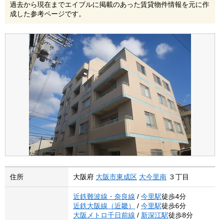
過去から現在までエイブルに掲載のあった賃貸物件情報を元に作
成した参考ページです。
住所
大阪府
大阪市東成区
大今里南
３丁目
近鉄難波線・奈良線
/
今里駅
徒歩4分
近鉄大阪線（近畿）
/
今里駅
徒歩6分
大阪メトロ千日前線
/
新深江駅
徒歩8分