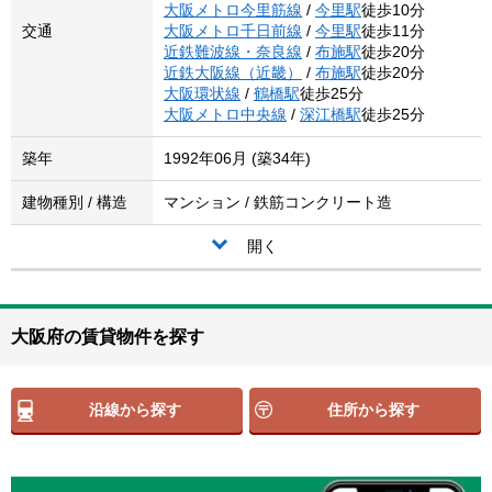
大阪メトロ今里筋線
/
今里駅
徒歩10分
交通
大阪メトロ千日前線
/
今里駅
徒歩11分
近鉄難波線・奈良線
/
布施駅
徒歩20分
近鉄大阪線（近畿）
/
布施駅
徒歩20分
大阪環状線
/
鶴橋駅
徒歩25分
大阪メトロ中央線
/
深江橋駅
徒歩25分
築年
1992年06月 (築34年)
建物種別 / 構造
マンション / 鉄筋コンクリート造
開く
大阪府の賃貸物件を探す
沿線から探す
住所から探す