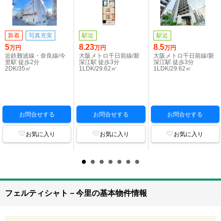
新着
写真充実
駅近
駅近
5
8.23
8.5
万円
万円
万円
近鉄難波線・奈良線/今
大阪メトロ千日前線/新
大阪メトロ千日前線/新
里駅 徒歩2分
深江駅 徒歩3分
深江駅 徒歩3分
2DK/35㎡
1LDK/29.62㎡
1LDK/29.62㎡
お問合せする
お問合せする
お問合せする
お気に入り
お気に入り
お気に入り
フェルティシャト－今里の基本物件情報