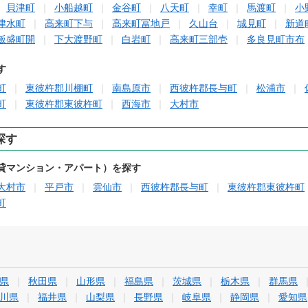
貝津町
小船越町
金谷町
八天町
幸町
馬渡町
小
津水町
高来町下与
高来町冨地戸
久山台
城見町
新道
飯盛町開
下大渡野町
白岩町
高来町三部壱
多良見町市布
す
町
東彼杵郡川棚町
南島原市
西彼杵郡長与町
松浦市
町
東彼杵郡東彼杵町
西海市
大村市
探す
貸マンション・アパート）を探す
大村市
平戸市
雲仙市
西彼杵郡長与町
東彼杵郡東彼杵町
町
県
秋田県
山形県
福島県
茨城県
栃木県
群馬県
川県
福井県
山梨県
長野県
岐阜県
静岡県
愛知県