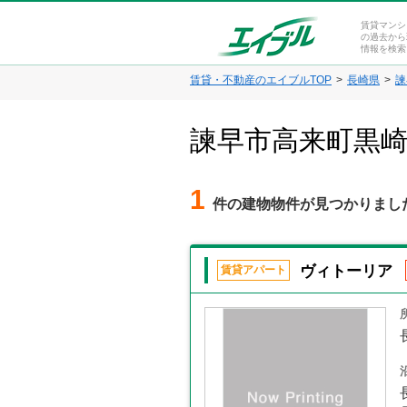
賃貸マンシ
の過去から
情報を検索
賃貸・不動産のエイブルTOP
長崎県
諫
諫早市高来町黒
1
件の建物物件が見つかりまし
ヴィトーリア
賃貸アパート