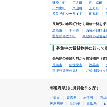
破籠井町
宗方町
西小路町
日の出町
久山町
上野町
多良見町シーサイド
船越町
長崎県の市区町村から建物一覧を探
島原市
平戸市
西彼杵郡時津
北松浦郡佐々町
東彼杵郡波佐見
募集中の賃貸物件に絞って
長崎県の市区町村から賃貸物件（賃
長崎市
佐世保市
諫早市
東彼杵郡波佐見町
北松浦郡佐々
都道府県別に賃貸物件を探す
北海道
青森県
岩手県
宮城
神奈川県
新潟県
富山県
石