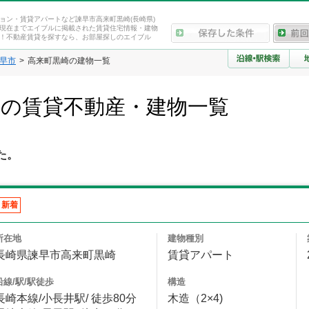
ョン・賃貸アパートなど諫早市高来町黒崎(長崎県)
現在までエイブルに掲載された賃貸住宅情報・建物
！不動産賃貸を探すなら、お部屋探しのエイブル
早市
高来町黒崎の建物一覧
崎の賃貸不動産・建物一覧
た。
新着
所在地
建物種別
長崎県諫早市高来町黒崎
賃貸アパート
沿線/駅/駅徒歩
構造
長崎本線/小長井駅/ 徒歩80分
木造（2×4)