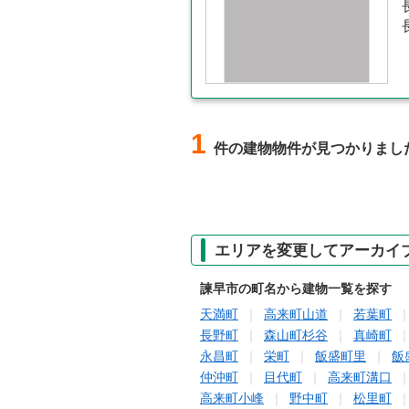
1
件の建物物件が見つかりまし
エリアを変更してアーカイ
諫早市の町名から建物一覧を探す
天満町
高来町山道
若葉町
長野町
森山町杉谷
真崎町
永昌町
栄町
飯盛町里
飯
仲沖町
目代町
高来町溝口
高来町小峰
野中町
松里町