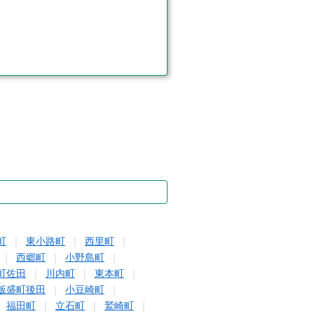
町
東小路町
西里町
西郷町
小野島町
町佐田
川内町
東本町
飯盛町後田
小豆崎町
福田町
立石町
鷲崎町