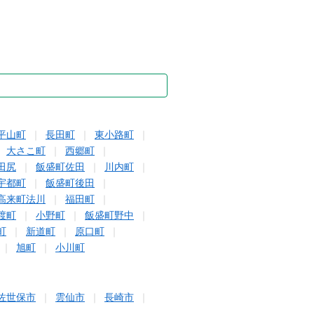
平山町
長田町
東小路町
大さこ町
西郷町
田尻
飯盛町佐田
川内町
宇都町
飯盛町後田
高来町法川
福田町
渡町
小野町
飯盛町野中
町
新道町
原口町
旭町
小川町
佐世保市
雲仙市
長崎市