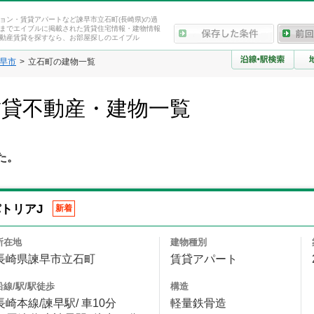
ョン・賃貸アパートなど諫早市立石町(長崎県)の過
までエイブルに掲載された賃貸住宅情報・建物情報
動産賃貸を探すなら、お部屋探しのエイブル
早市
立石町の建物一覧
賃貸不動産・建物一覧
た。
トリアJ
新着
所在地
建物種別
長崎県諫早市立石町
賃貸アパート
沿線/駅/駅徒歩
構造
長崎本線/諫早駅/ 車10分
軽量鉄骨造