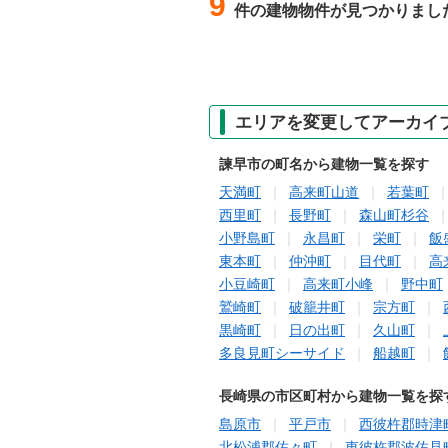
9
件の建物物件が見つかりまし
エリアを変更してアーカイ
諫早市の町名から建物一覧を探す
天満町
高来町山道
若葉町
西里町
長野町
森山町杉谷
小野島町
永昌町
栄町
飯
東本町
仲沖町
目代町
高
小豆崎町
高来町小峰
野中町
鷲崎町
破籠井町
宗方町
黒崎町
日の出町
久山町
多良見町シーサイド
船越町
長崎県の市区町村から建物一覧を探
島原市
平戸市
西彼杵郡時津
北松浦郡佐々町
東彼杵郡波佐見