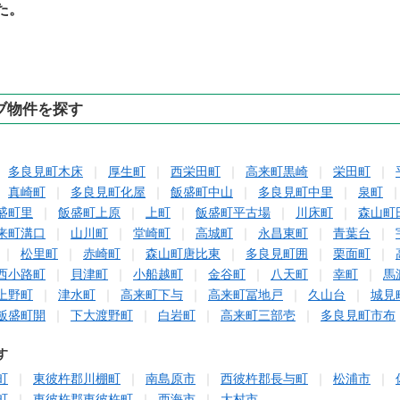
た。
ブ物件を探す
多良見町木床
厚生町
西栄田町
高来町黒崎
栄田町
真崎町
多良見町化屋
飯盛町中山
多良見町中里
泉町
盛町里
飯盛町上原
上町
飯盛町平古場
川床町
森山町
来町溝口
山川町
堂崎町
高城町
永昌東町
青葉台
松里町
赤崎町
森山町唐比東
多良見町囲
栗面町
西小路町
貝津町
小船越町
金谷町
八天町
幸町
馬
上野町
津水町
高来町下与
高来町冨地戸
久山台
城見
飯盛町開
下大渡野町
白岩町
高来町三部壱
多良見町市布
す
町
東彼杵郡川棚町
南島原市
西彼杵郡長与町
松浦市
町
東彼杵郡東彼杵町
西海市
大村市