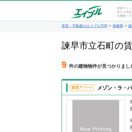
賃貸マンシ
去から現在
を検索！不
賃貸・不動産のエイブルTOP
長崎県
諫
諫早市立石町の
9
件の建物物件が見つかりまし
メゾン・ラ・パ
賃貸アパート