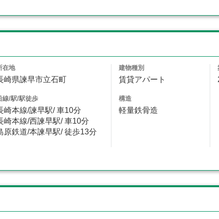
ト
所在地
建物種別
長崎県諫早市立石町
賃貸アパート
沿線/駅/駅徒歩
構造
長崎本線/諫早駅/ 車10分
軽量鉄骨造
長崎本線/西諫早駅/ 車10分
島原鉄道/本諫早駅/ 徒歩13分