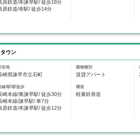
島原鉄道/本諫早駅/ 徒歩18分
島原鉄道/幸駅/ 徒歩14分
ータウン
所在地
建物種別
長崎県諫早市立石町
賃貸アパート
沿線/駅/駅徒歩
構造
長崎本線/東諫早駅/ 徒歩30分
軽量鉄骨造
長崎本線/諫早駅/ 車7分
島原鉄道/本諫早駅/ 徒歩12分