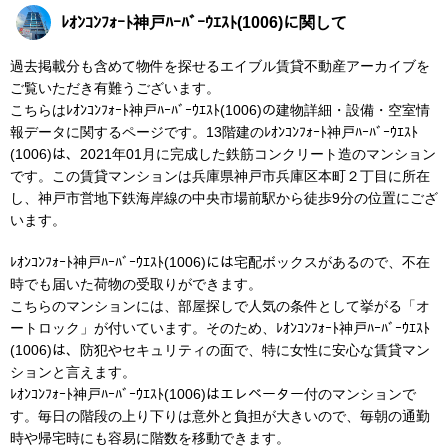
ﾚｵﾝｺﾝﾌｫｰﾄ神戸ﾊｰﾊﾞｰｳｴｽﾄ(1006)に関して
過去掲載分も含めて物件を探せるエイブル賃貸不動産アーカイブを
ご覧いただき有難うございます。
こちらはﾚｵﾝｺﾝﾌｫｰﾄ神戸ﾊｰﾊﾞｰｳｴｽﾄ(1006)の建物詳細・設備・空室情
報データに関するページです。13階建のﾚｵﾝｺﾝﾌｫｰﾄ神戸ﾊｰﾊﾞｰｳｴｽﾄ
(1006)は、2021年01月に完成した鉄筋コンクリート造のマンション
です。この賃貸マンションは兵庫県神戸市兵庫区本町２丁目に所在
し、神戸市営地下鉄海岸線の中央市場前駅から徒歩9分の位置にござ
います。
ﾚｵﾝｺﾝﾌｫｰﾄ神戸ﾊｰﾊﾞｰｳｴｽﾄ(1006)には宅配ボックスがあるので、不在
時でも届いた荷物の受取りができます。
こちらのマンションには、部屋探しで人気の条件として挙がる「オ
ートロック」が付いています。そのため、ﾚｵﾝｺﾝﾌｫｰﾄ神戸ﾊｰﾊﾞｰｳｴｽﾄ
(1006)は、防犯やセキュリティの面で、特に女性に安心な賃貸マン
ションと言えます。
ﾚｵﾝｺﾝﾌｫｰﾄ神戸ﾊｰﾊﾞｰｳｴｽﾄ(1006)はエレベーター付のマンションで
す。毎日の階段の上り下りは意外と負担が大きいので、毎朝の通勤
時や帰宅時にも容易に階数を移動できます。