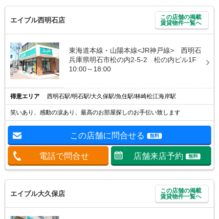
この店舗の掲載
エイブル西明石店
賃貸物件一覧へ
東海道本線・山陽本線<JR神戸線> 西明石
兵庫県明石市松の内2-5-2 松の内ビル1F
10:00～18:00
得意エリア
西明石駅/明石駅/大久保駅/魚住駅/林崎松江海岸駅
笑いあり、感動の涙あり、最高のお部屋探しのお手伝い致します
この店舗に問合せる
無料
電話で問合せ
店舗来店予約
無料
この店舗の掲載
エイブル大久保店
賃貸物件一覧へ