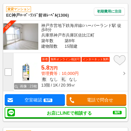
賃貸マンション
初期費用に注目
EC神戸ﾊｰﾊﾞｰﾗﾝﾄﾞ前Ⅶﾚｰﾍﾞﾙ(1306)
NEW
神戸市営地下鉄海岸線/ハーバーランド駅 徒
歩8分
兵庫県神戸市兵庫区佐比江町
築年数
築8年
建物階数
15階建
新着
無料オンライン相談可
インターネット無料
5.8
万円
管理費等：10,000円
敷
なし
礼
なし
13階
1K
20.99㎡
画像 : 23枚
空室確認
電話で問合せ
無料
お店にLINEで相談する
無料