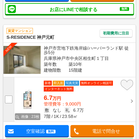
お店にLINEで相談する
無料
賃貸マンション
初期費用に注目
S-RESIDENCE 神戸元町
NEW
神戸市営地下鉄海岸線/ハーバーランド駅 徒
歩5分
兵庫県神戸市中央区相生町１丁目
築年数
築10年
建物階数
15階建
新着
即入居
写真充実
無料オンライン相談可
インターネット無料
6.7
万円
管理費等：9,000円
敷
なし
礼
6.7万
7階
1K
23.58㎡
画像 : 23枚
空室確認
電話で問合せ
無料