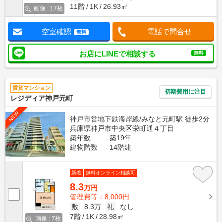
11階
1K
26.93㎡
画像 : 17枚
空室確認
電話で問合せ
無料
お店にLINEで相談する
無料
賃貸マンション
初期費用に注目
レジディア神戸元町
NEW
神戸市営地下鉄海岸線/みなと元町駅 徒歩2分
兵庫県神戸市中央区栄町通４丁目
築年数
築19年
建物階数
14階建
新着
無料オンライン相談可
8.3
万円
管理費等：8,000円
敷
8.3万
礼
なし
7階
1K
28.98㎡
画像 : 7枚