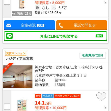
管理費等：8,000円
敷
なし
礼
6.8万
5階
1K
25.08㎡
画像 : 23枚
空室確認
電話で問合せ
無料
お店にLINEで相談する
無料
賃貸マンション
初期費用に注目
レジディア三宮東
NEW
神戸市営地下鉄海岸線/三宮・花時計前駅 徒
歩7分
兵庫県神戸市中央区磯上通３丁目
築年数
築20年
建物階数
15階建
新着
写真充実
無料オンライン相談可
14.1
万円
管理費等：10,000円