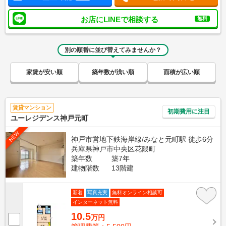
お店にLINEで相談する
無料
別の順番に並び替えてみませんか？
家賃が安い順
築年数が浅い順
面積が広い順
賃貸マンション
初期費用に注目
ユーレジデンス神戸元町
NEW
神戸市営地下鉄海岸線/みなと元町駅 徒歩6分
兵庫県神戸市中央区花隈町
築年数
築7年
建物階数
13階建
新着
写真充実
無料オンライン相談可
インターネット無料
10.5
万円