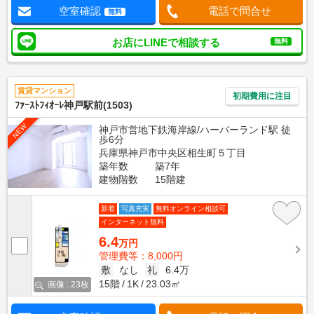
空室確認
電話で問合せ
無料
お店にLINEで相談する
無料
賃貸マンション
初期費用に注目
ﾌｧｰｽﾄﾌｨｵｰﾚ神戸駅前(1503)
NEW
神戸市営地下鉄海岸線/ハーバーランド駅 徒
歩6分
兵庫県神戸市中央区相生町５丁目
築年数
築7年
建物階数
15階建
新着
写真充実
無料オンライン相談可
インターネット無料
6.4
万円
管理費等：8,000円
敷
なし
礼
6.4万
15階
1K
23.03㎡
画像 : 23枚