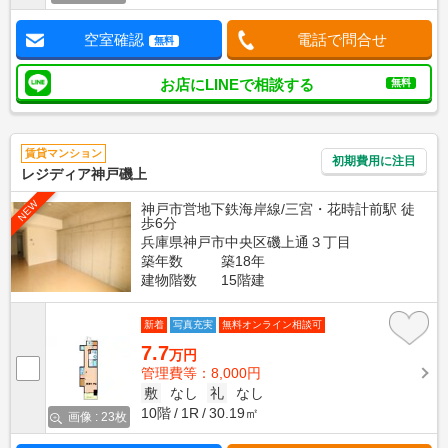
空室確認
電話で問合せ
無料
お店にLINEで相談する
無料
賃貸マンション
初期費用に注目
レジディア神戸磯上
NEW
神戸市営地下鉄海岸線/三宮・花時計前駅 徒
歩6分
兵庫県神戸市中央区磯上通３丁目
築年数
築18年
建物階数
15階建
新着
写真充実
無料オンライン相談可
7.7
万円
管理費等：8,000円
敷
なし
礼
なし
10階
1R
30.19㎡
画像 : 23枚