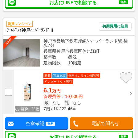
お店にLINEで相談する
無料
賃貸マンション
初期費用に注目
ﾜｰﾙﾄﾞｱｲ神戸ﾊｰﾊﾞｰﾗﾝﾄﾞⅡ
NEW
神戸市営地下鉄海岸線/ハーバーランド駅 徒
歩7分
兵庫県神戸市兵庫区佐比江町
築年数
築浅
建物階数
10階建
新着
写真充実
無料オンライン相談可
インターネット無料
6.1
万円
管理費等：10,000円
敷
なし
礼
なし
7階
1K
22.46㎡
画像 : 23枚
空室確認
電話で問合せ
無料
お店にLINEで相談する
無料