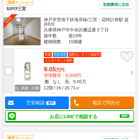
賃貸マンション
初期費用に注目
ｶｽﾀﾘｱ三宮
NEW
神戸市営地下鉄海岸線/三宮・花時計前駅 徒
歩6分
兵庫県神戸市中央区磯辺通３丁目
築年数
築19年
建物階数
15階建
新着
写真充実
無料オンライン相談可
インターネット無料
9.05
万円
管理費等：8,000円
敷
なし
礼
9.05万
12階
1K
26.71㎡
画像 : 23枚
空室確認
電話で問合せ
無料
お店にLINEで相談する
無料
賃貸マンション