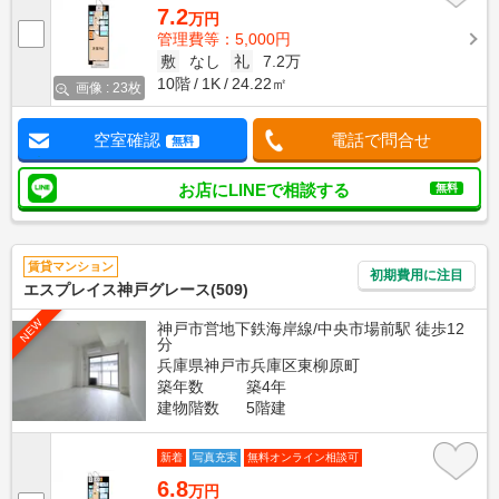
7.2
万円
管理費等：5,000円
敷
なし
礼
7.2万
10階
1K
24.22㎡
画像 : 23枚
空室確認
電話で問合せ
無料
お店にLINEで相談する
無料
賃貸マンション
初期費用に注目
エスプレイス神戸グレース(509)
NEW
神戸市営地下鉄海岸線/中央市場前駅 徒歩12
分
兵庫県神戸市兵庫区東柳原町
築年数
築4年
建物階数
5階建
新着
写真充実
無料オンライン相談可
6.8
万円