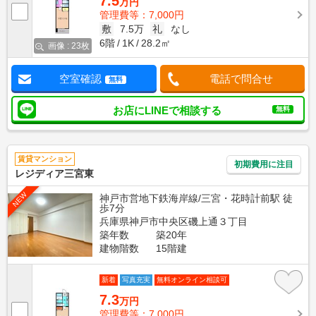
7.5
万円
管理費等：7,000円
敷
7.5万
礼
なし
6階
1K
28.2㎡
画像 : 23枚
空室確認
電話で問合せ
無料
お店にLINEで相談する
無料
賃貸マンション
初期費用に注目
レジディア三宮東
NEW
神戸市営地下鉄海岸線/三宮・花時計前駅 徒
歩7分
兵庫県神戸市中央区磯上通３丁目
築年数
築20年
建物階数
15階建
新着
写真充実
無料オンライン相談可
7.3
万円
管理費等：7,000円