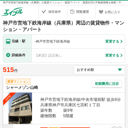
神戸市営地下鉄海岸線（兵庫県）の賃貸マンション・賃貸アパート・賃貸住宅の不動産情報を検索！不動産賃貸の物件探しは、お部屋探しのエイブル
保存条件
閲覧履歴
お気に入り
神戸市営地下鉄海岸線（兵庫県）周辺の賃貸物件・マン
ション・アパート
沿線・駅
-
神戸市営地下鉄海岸線
変更する
詳細条件
【家賃】設定無し
変更する
515
件
賃貸マンション
初期費用に注目
シャーメゾン山崎
NEW
神戸市営地下鉄海岸線/中央市場前駅 徒歩8分
兵庫県神戸市兵庫区七宮町１丁目
築年数
築9年
建物階数
5階建