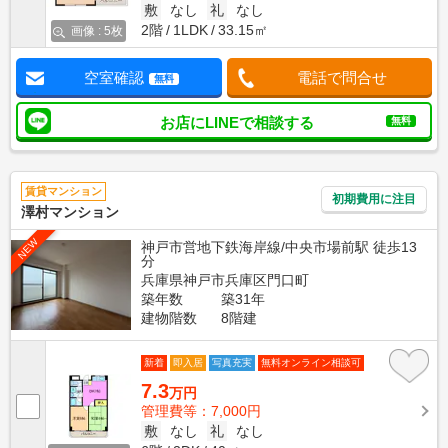
敷
なし
礼
なし
2階
1LDK
33.15㎡
画像 : 5枚
空室確認
電話で問合せ
無料
お店にLINEで相談する
無料
賃貸マンション
初期費用に注目
澤村マンション
NEW
神戸市営地下鉄海岸線/中央市場前駅 徒歩13
分
兵庫県神戸市兵庫区門口町
築年数
築31年
建物階数
8階建
新着
即入居
写真充実
無料オンライン相談可
7.3
万円
管理費等：7,000円
敷
なし
礼
なし