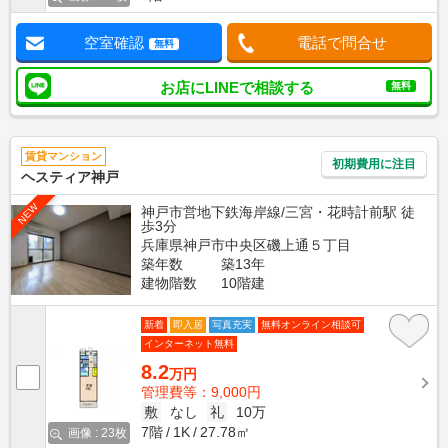
空室確認
電話で問合せ
無料
お店にLINEで相談する
無料
賃貸マンション
初期費用に注目
ヘスティア神戸
NEW
神戸市営地下鉄海岸線/三宮・花時計前駅 徒
歩3分
兵庫県神戸市中央区磯上通５丁目
築年数
築13年
建物階数
10階建
新着
即入居
写真充実
無料オンライン相談可
インターネット無料
8.2
万円
管理費等：9,000円
敷
なし
礼
10万
7階
1K
27.78㎡
画像 : 23枚