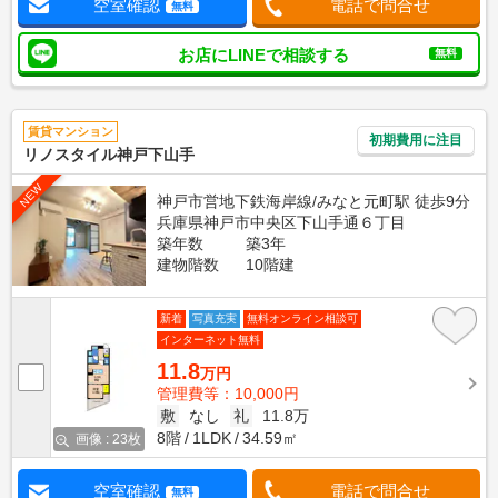
空室確認
電話で問合せ
無料
お店にLINEで相談する
無料
賃貸マンション
初期費用に注目
リノスタイル神戸下山手
NEW
神戸市営地下鉄海岸線/みなと元町駅 徒歩9分
兵庫県神戸市中央区下山手通６丁目
築年数
築3年
建物階数
10階建
新着
写真充実
無料オンライン相談可
インターネット無料
11.8
万円
管理費等：10,000円
敷
なし
礼
11.8万
8階
1LDK
34.59㎡
画像 : 23枚
空室確認
電話で問合せ
無料