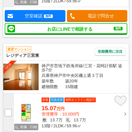
15階
2LDK
59.96㎡
画像 : 23枚
空室確認
電話で問合せ
無料
お店にLINEで相談する
無料
賃貸マンション
初期費用に注目
レジディア三宮東
NEW
神戸市営地下鉄海岸線/三宮・花時計前駅 徒
歩7分
兵庫県神戸市中央区磯上通３丁目
築年数
築20年
建物階数
15階建
新着
写真充実
無料オンライン相談可
15.07
万円
管理費等：10,000円
敷
13.7万
礼
13.7万
13階
2LDK
59.96㎡
画像 : 23枚