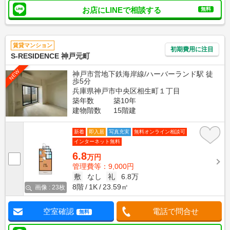
お店にLINEで相談する
無料
賃貸マンション
初期費用に注目
S-RESIDENCE 神戸元町
NEW
神戸市営地下鉄海岸線/ハーバーランド駅 徒
歩5分
兵庫県神戸市中央区相生町１丁目
築年数
築10年
建物階数
15階建
新着
即入居
写真充実
無料オンライン相談可
インターネット無料
6.8
万円
管理費等：9,000円
敷
なし
礼
6.8万
8階
1K
23.59㎡
画像 : 23枚
空室確認
電話で問合せ
無料