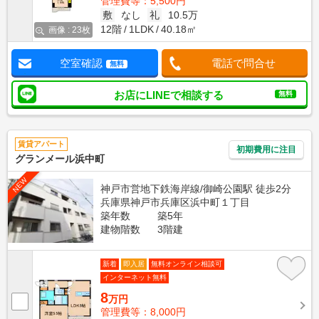
管理費等：5,500円
敷
なし
礼
10.5万
12階
1LDK
40.18㎡
画像 : 23枚
空室確認
電話で問合せ
無料
お店にLINEで相談する
無料
賃貸アパート
初期費用に注目
グランメール浜中町
NEW
神戸市営地下鉄海岸線/御崎公園駅 徒歩2分
兵庫県神戸市兵庫区浜中町１丁目
築年数
築5年
建物階数
3階建
新着
即入居
無料オンライン相談可
インターネット無料
8
万円
管理費等：8,000円