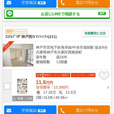
空室確認
電話で問合せ
無料
お店にLINEで相談する
無料
賃貸マンション
初期費用に注目
ｴｽﾃﾑﾌﾟﾗｻﾞ神戸西Ⅳｲﾝﾌｨﾆﾃｨ(211)
NEW
神戸市営地下鉄海岸線/中央市場前駅 徒歩9分
兵庫県神戸市兵庫区西柳原町
築年数
築16年
建物階数
11階建
新着
無料オンライン相談可
インターネット無料
11.5
万円
管理費等：13,390円
敷
17.25万
礼
11.5万
2階
2LDK
40.96㎡
画像 : 11枚
空室確認
電話で問合せ
無料