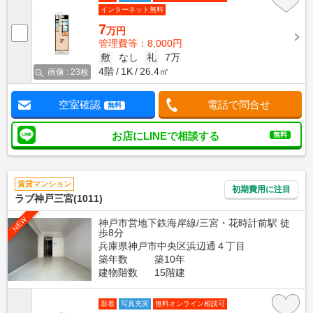
インターネット無料
7
万円
管理費等：8,000円
敷
なし
礼
7万
4階
1K
26.4㎡
画像 : 23枚
空室確認
電話で問合せ
無料
お店にLINEで相談する
無料
賃貸マンション
初期費用に注目
ラブ神戸三宮(1011)
NEW
神戸市営地下鉄海岸線/三宮・花時計前駅 徒
歩8分
兵庫県神戸市中央区浜辺通４丁目
築年数
築10年
建物階数
15階建
新着
写真充実
無料オンライン相談可