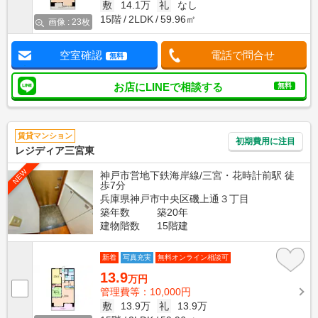
敷
14.1万
礼
なし
15階
2LDK
59.96㎡
画像 : 23枚
空室確認
電話で問合せ
無料
お店にLINEで相談する
無料
賃貸マンション
初期費用に注目
レジディア三宮東
NEW
神戸市営地下鉄海岸線/三宮・花時計前駅 徒
歩7分
兵庫県神戸市中央区磯上通３丁目
築年数
築20年
建物階数
15階建
新着
写真充実
無料オンライン相談可
13.9
万円
管理費等：10,000円
敷
13.9万
礼
13.9万