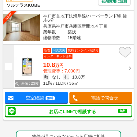
初期費用に注目
ソルテラスKOBE
NEW
神戸市営地下鉄海岸線/ハーバーランド駅 徒
歩6分
兵庫県神戸市兵庫区新開地４丁目
築年数
築浅
建物階数
15階建
新着
写真充実
無料オンライン相談可
インターネット無料
10.8
万円
管理費等：7,000円
敷
なし
礼
10.8万
11階
1LDK
36㎡
画像 : 23枚
空室確認
電話で問合せ
無料
お店にLINEで相談する
無料
物件が見つからなかったら店舗に相談