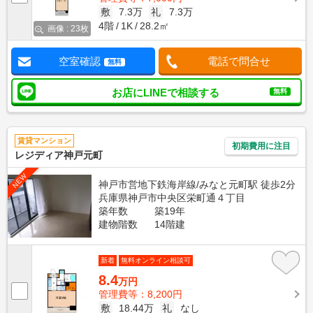
敷
7.3万
礼
7.3万
4階
1K
28.2㎡
画像 : 23枚
空室確認
電話で問合せ
無料
お店にLINEで相談する
無料
賃貸マンション
初期費用に注目
レジディア神戸元町
NEW
神戸市営地下鉄海岸線/みなと元町駅 徒歩2分
兵庫県神戸市中央区栄町通４丁目
築年数
築19年
建物階数
14階建
新着
無料オンライン相談可
8.4
万円
管理費等：8,200円
敷
18.44万
礼
なし