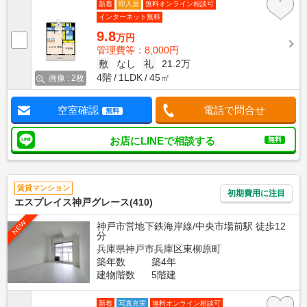
新着
即入居
無料オンライン相談可
インターネット無料
9.8
万円
管理費等：8,000円
敷
なし
礼
21.2万
4階
1LDK
45㎡
画像 : 2枚
空室確認
電話で問合せ
無料
お店にLINEで相談する
無料
賃貸マンション
初期費用に注目
エスプレイス神戸グレース(410)
NEW
神戸市営地下鉄海岸線/中央市場前駅 徒歩12
分
兵庫県神戸市兵庫区東柳原町
築年数
築4年
建物階数
5階建
新着
写真充実
無料オンライン相談可