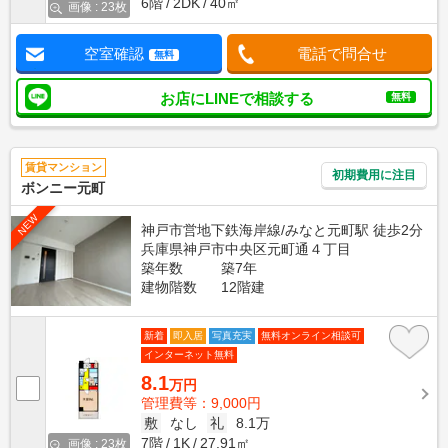
6階
2DK
40㎡
画像 : 23枚
空室確認
電話で問合せ
無料
お店にLINEで相談する
無料
賃貸マンション
初期費用に注目
ボンニー元町
NEW
神戸市営地下鉄海岸線/みなと元町駅 徒歩2分
兵庫県神戸市中央区元町通４丁目
築年数
築7年
建物階数
12階建
新着
即入居
写真充実
無料オンライン相談可
インターネット無料
8.1
万円
管理費等：9,000円
敷
なし
礼
8.1万
7階
1K
27.91㎡
画像 : 23枚