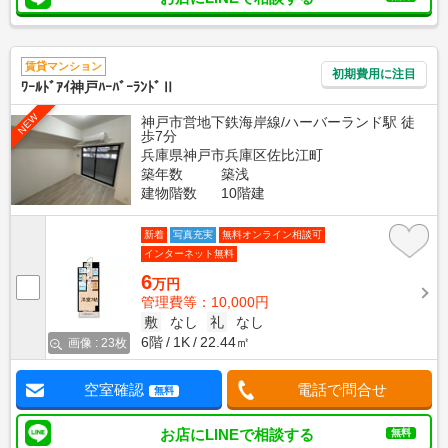
賃貸マンション
初期費用に注目
ﾜｰﾙﾄﾞｱｲ神戸ﾊｰﾊﾞｰﾗﾝﾄﾞⅡ
NEW
神戸市営地下鉄海岸線/ハーバーランド駅 徒
歩7分
兵庫県神戸市兵庫区佐比江町
築年数
築浅
建物階数
10階建
新着
写真充実
無料オンライン相談可
インターネット無料
6
万円
管理費等：10,000円
敷
なし
礼
なし
6階
1K
22.44㎡
画像 : 23枚
空室確認
電話で問合せ
無料
お店にLINEで相談する
無料