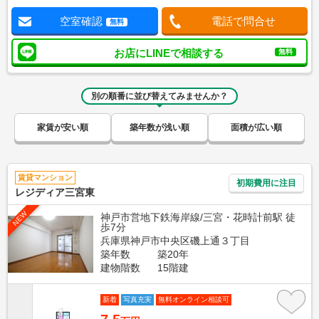
空室確認
電話で問合せ
無料
お店にLINEで相談する
無料
別の順番に並び替えてみませんか？
家賃が安い順
築年数が浅い順
面積が広い順
賃貸マンション
初期費用に注目
レジディア三宮東
NEW
神戸市営地下鉄海岸線/三宮・花時計前駅 徒
歩7分
兵庫県神戸市中央区磯上通３丁目
築年数
築20年
建物階数
15階建
新着
写真充実
無料オンライン相談可