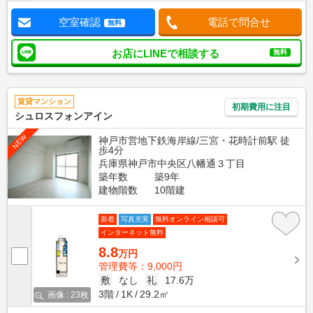
空室確認
電話で問合せ
無料
お店にLINEで相談する
無料
賃貸マンション
初期費用に注目
シュロスフォンアイン
NEW
神戸市営地下鉄海岸線/三宮・花時計前駅 徒
歩4分
兵庫県神戸市中央区八幡通３丁目
築年数
築9年
建物階数
10階建
新着
写真充実
無料オンライン相談可
インターネット無料
8.8
万円
管理費等：9,000円
敷
なし
礼
17.6万
3階
1K
29.2㎡
画像 : 23枚