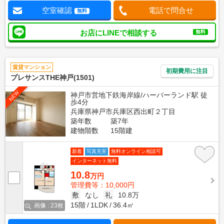
空室確認
電話で問合せ
無料
お店にLINEで相談する
無料
賃貸マンション
初期費用に注目
プレサンスTHE神戸(1501)
NEW
神戸市営地下鉄海岸線/ハーバーランド駅 徒
歩4分
兵庫県神戸市兵庫区西出町２丁目
築年数
築7年
建物階数
15階建
新着
写真充実
無料オンライン相談可
インターネット無料
10.8
万円
管理費等：10,000円
敷
なし
礼
10.8万
15階
1LDK
36.4㎡
画像 : 23枚