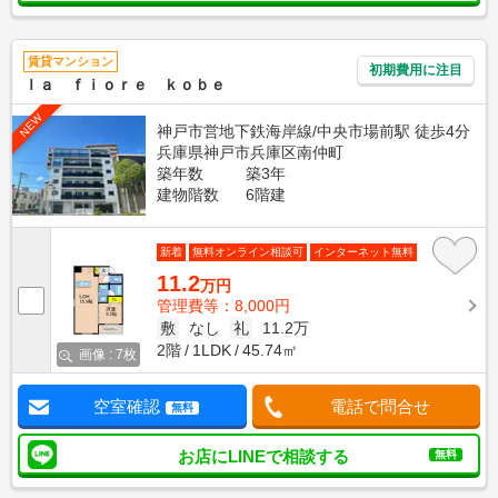
賃貸マンション
初期費用に注目
ｌａ ｆｉｏｒｅ ｋｏｂｅ
NEW
神戸市営地下鉄海岸線/中央市場前駅 徒歩4分
兵庫県神戸市兵庫区南仲町
築年数
築3年
建物階数
6階建
新着
無料オンライン相談可
インターネット無料
11.2
万円
管理費等：8,000円
敷
なし
礼
11.2万
2階
1LDK
45.74㎡
画像 : 7枚
空室確認
電話で問合せ
無料
お店にLINEで相談する
無料