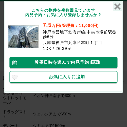
ﾚｼﾞﾃﾞﾝｽ神戸ｳｨｽﾃﾘｱﾊﾟｰｸ
こちらの物件を複数回見ています
7.5万円
(管理費等：11,000円)
内見予約・お気に入り登録しませんか？
なし
7.5万
敷
礼
7.5
万円(管理費：11,000円)
1DK / 26.39㎡ / 8階
神戸市営地下鉄海岸線/中央市場前駅徒
歩6分
最新の空室状況が知りたい
兵庫県神戸市兵庫区本町１丁目
1DK / 26.39㎡
お部屋を
初期費用が
似たお部屋を
内見したい
知りたい
知りたい
希望日時を選んで内見予約
無料
お気に入りに追加
地図を見る
周辺施設
ショッピング
センター/ア
イオン神戸南まで600m
ウトレットモ
ール
ドラッグスト
ウェルシアまで650m
ア
デパート
ウミエまで1500m