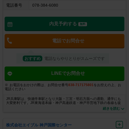
電話番号
078-384-6080
内見予約する
無料
電話でお問合せ
おすすめ
電話ならやりとりがスムーズです
LINEでお問合せ
お電話をおかけの際は、お問合せ番号
838-717175801
をお控えの上、お
電話ください
JR兵庫駅は、快速停車駅となり大阪・三宮・明石方面への通勤、通学にも
大変便利です。JR東海道本線・神戸高速鉄道・神戸市営地下鉄の各線も徒
歩圏内で利用可能です。又、当店は直営店として近隣店舗も多く地域の家
続きを読む
主様とも長く信頼関係を築いております。当店オリジナル物件も取り揃え
ております。お客様にご満足いただけるようとことんお部屋探しをお手伝
いさせていただきます。 専門知識の豊富なスタッフが揃っておりますの
で、幅広いご要望に対応できます。当店では、ご来店までに電話はもちろ
株式会社エイブル 神戸国際センター
んメール・LINEでも密にご連絡させていただき、しっかりと物件をご用意