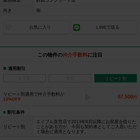
建物構造
鉄筋コンクリート造
向き
南
お気に入り
LINEで送る
この物件の
仲介手数料
に注目
適用割引
女子割
学割
リピート割
リピート割適用で仲介手数料が
67,500
円
10%OFF
割引条件
エイブル直営店で2013年8月以降にお部屋を借りた
リピート割
ことがある方が、今回も契約者としてご入居いただ
く場合に適用となります。