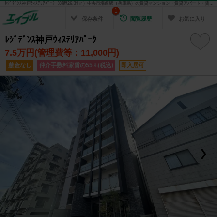
ﾚｼﾞﾃﾞﾝｽ神戸ｳｨｽﾃﾘｱﾊﾟｰｸ（8階/26.39㎡）中央市場前駅（兵庫県）の賃貸マンション・賃貸アパート・賃貸住宅の不動産情報を検索！ 不動産賃貸の物件探しは、お部屋探しのエイブル
1
保存条件
閲覧履歴
お気に入り
ﾚｼﾞﾃﾞﾝｽ神戸ｳｨｽﾃﾘｱﾊﾟｰｸ
7.5
万円(管理費等：11,000円)
敷金なし
仲介手数料家賃の55%(税込)
即入居可