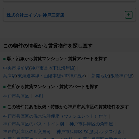
させていただきます。あなたのご来店を心待ちにしております♪ エイブルは
仲介手数料家賃の半月分(税別) 学割・女子割・リピート割キャンペーン中
です！ また、お部屋探しはもちろんライフラインのお手続き・荷物のお引
株式会社エイブル 神戸三宮店
越しもまとめてご手配させていただきます。お気軽にご相談ください！！
この物件の情報から賃貸物件を探し直す
駅・沿線から賃貸マンション・賃貸アパートを探す
中央市場前駅
(
神戸市営地下鉄海岸線
)
兵庫駅
(
東海道本線・山陽本線<JR神戸線>
)
新開地駅
(
阪急神戸線
)
住所から賃貸マンション・賃貸アパートを探す
神戸市兵庫区
本町
この物件にある設備・特徴から神戸市兵庫区の賃貸物件を探す
神戸市兵庫区の温水洗浄便座（ウォシュレット）付き
神戸市兵庫区のバス・トイレ別
神戸市兵庫区の角部屋
神戸市兵庫区の即入居可
神戸市兵庫区の宅配ボックス付き