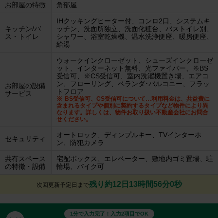
お部屋の特徴
角部屋
IHクッキングヒーター付、コンロ2口、システムキ
キッチン/バ
ッチン、洗面所独立、洗面化粧台、バストイレ別、
ス・トイレ
シャワー、浴室乾燥機、温水洗浄便座、暖房便座、
給湯
ウォークインクローゼット、シューズインクローゼ
ット、インターネット無料、光ファイバー、※BS
受信可、※CS受信可、室内洗濯機置き場、エアコ
ン、フローリング、ベランダ･バルコニー、フラッ
お部屋の設備
トフロア
サービス
BS受信可、CS受信可について…利用料金は、共益費に
含まれるタイプや個別に契約するタイプなど物件により異
なります。詳しくは、物件お取り扱い不動産会社にお問合
せください。
オートロック、ディンプルキー、TVインターホ
セキュリティ
ン、防犯カメラ
共有スペース
宅配ボックス、エレベーター、敷地内ゴミ置場、駐
の特徴・設備
輪場、バイク可
残り約12日13時間55分59秒
次回更新予定日まで
1分で入力完了！入力2項目でOK