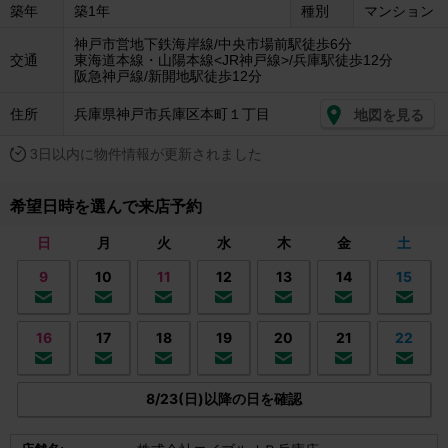
築年
築1年
種別
マンション
神戸市営地下鉄海岸線/中央市場前駅徒歩6分
交通
東海道本線・山陽本線<JR神戸線>/兵庫駅徒歩12分
阪急神戸線/新開地駅徒歩12分
住所
兵庫県神戸市兵庫区本町１丁目
地図を見る
3日以内に物件情報が更新されました
希望日時を選んで来店予約
日
月
火
水
木
金
土
9
10
11
12
13
14
15
16
17
18
19
20
21
22
8/23(日)以降の日を確認