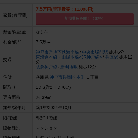
7.5
万円(管理費等：11,000円)
家賃(管理費)
初期費用を聞く（無料）
敷金/保証金
なし/--
礼金/償却
7.5万/--
神戸市営地下鉄海岸線
/
中央市場前駅
徒歩6分
東海道本線・山陽本線<JR神戸線>
/
兵庫駅
徒歩12
交通
分
阪急神戸線
/
新開地駅
徒歩12分
住所
兵庫県
神戸市兵庫区
本町
１丁目
間取り
1DK(洋2.4 DK6.7)
専有面積
26.39㎡
築年/築年月
築1年/2024年10月
階/階建
8階/11階建
建物種別
マンション