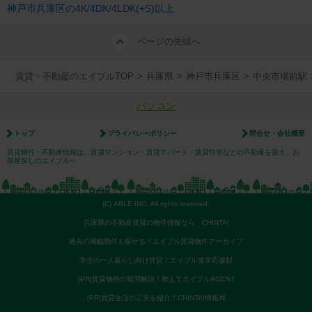
神戸市兵庫区の4K/4DK/4LDK(+S)以上
ページの先頭へ
賃貸・不動産のエイブルTOP
>
兵庫県
>
神戸市兵庫区
>
中央市場前駅
パソコン
トップ
プライバシーポリシー
問合せ・会社概要
賃貸物件・不動産情報は、賃貸マンション・賃貸アパート・賃貸住宅などの不動産を扱う、お
部屋探しのエイブルへ
(C) ABLE INC. All rights reserved.
兵庫県の不動産賃貸の物件情報なら CHINTAI
過去の掲載物件も探せる！エイブル賃貸物件アーカイブ
学生の一人暮らし向け賃貸！エイブル進学応援部
[PR]賃貸物件の疑問解決！教えてエイブルAGENT
[PR]賃貸生活の工夫を紹介！CHINTAI情報局