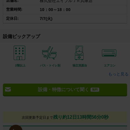
店舗名:
株式会社エイブルＪＲ兵庫店
営業時間:
10：00～18：00
定休日:
7/7(火)
設備ピックアップ
2階以上
バス・トイレ別
独立洗面台
エアコン
もっと見る
設備・特徴について聞く
無料
残り約12日13時間55分59秒
次回更新予定日まで