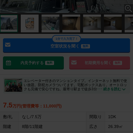
1分で入力完了！
空室状況を聞く
無料
内見予約する
初期費用を聞く
無料
無料
エレベーター付きのマンションタイプ。インターネット無料で使
い放題。防犯カメラついてます。宅配ボックスあり。オートロッ
クも完備で安心ですね。最寄り駅まで徒歩3分
･･･ 続きを読む
7.5
万円(管理費等：11,000円)
敷/礼
なし/7.5万
間取り
1DK
階建
8階/11階建
広さ
26.39㎡