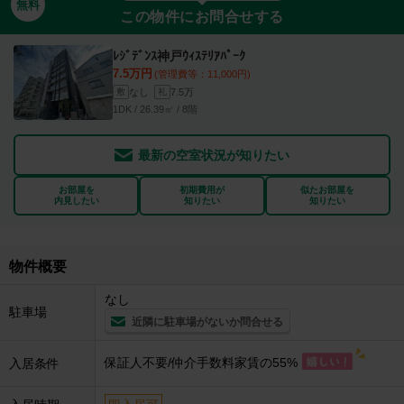
無料
この物件にお問合せする
ﾚｼﾞﾃﾞﾝｽ神戸ｳｨｽﾃﾘｱﾊﾟｰｸ
7.5万円
(管理費等：11,000円)
なし
7.5万
敷
礼
1DK / 26.39㎡ / 8階
最新の空室状況が知りたい
お部屋を
初期費用が
似たお部屋を
内見したい
知りたい
知りたい
物件概要
なし
駐車場
近隣に駐車場がないか問合せる
保証人不要/仲介手数料家賃の55%
入居条件