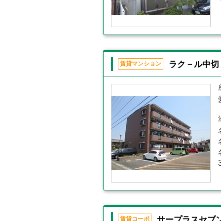
ラク－ル中切
賃貸マンション
サープラスセブ
賃貸コーポ