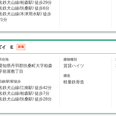
名鉄犬山線/柏森駅/ 徒歩29分
名鉄犬山線/扶桑駅/ 徒歩6分
名鉄犬山線/木津用水駅/ 徒歩
21分
ズイ E
新着
所在地
建物種別
愛知県丹羽郡扶桑町大字柏森
賃貸ハイツ
字前屋敷丁目
構造
沿線/駅/駅徒歩
軽量鉄骨造
名鉄犬山線/江南駅/ 徒歩42分
名鉄犬山線/柏森駅/ 徒歩7分
名鉄犬山線/扶桑駅/ 徒歩28分