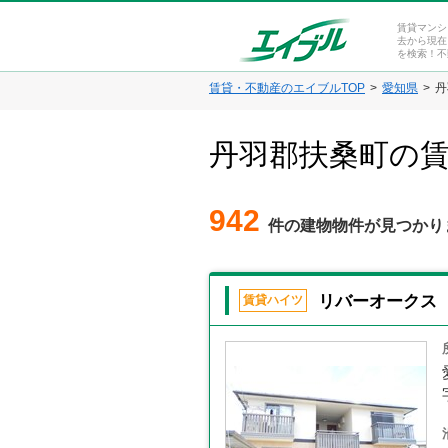
賃貸マンシ
去から現在
を検索！不
賃貸・不動産のエイブルTOP
愛知県
丹
丹羽郡扶桑町の
942
件の建物物件が見つかり
リバーオークス
賃貸ハイツ