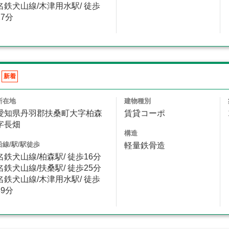
名鉄犬山線/木津用水駅/ 徒歩
27分
新着
所在地
建物種別
愛知県丹羽郡扶桑町大字柏森
賃貸コーポ
字長畑
構造
沿線/駅/駅徒歩
軽量鉄骨造
名鉄犬山線/柏森駅/ 徒歩16分
名鉄犬山線/扶桑駅/ 徒歩25分
名鉄犬山線/木津用水駅/ 徒歩
39分