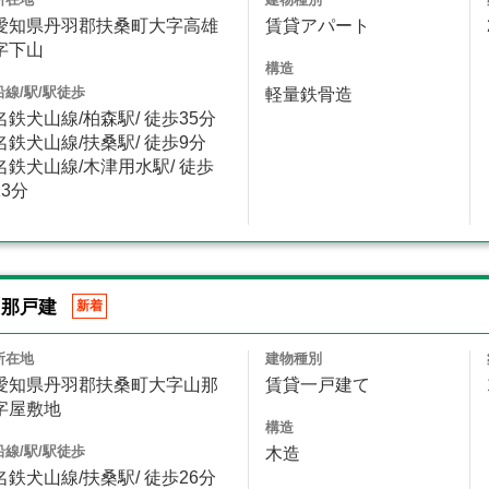
愛知県丹羽郡扶桑町大字高雄
賃貸アパート
字下山
構造
沿線/駅/駅徒歩
軽量鉄骨造
名鉄犬山線/柏森駅/ 徒歩35分
名鉄犬山線/扶桑駅/ 徒歩9分
名鉄犬山線/木津用水駅/ 徒歩
13分
山那戸建
新着
所在地
建物種別
愛知県丹羽郡扶桑町大字山那
賃貸一戸建て
字屋敷地
構造
沿線/駅/駅徒歩
木造
名鉄犬山線/扶桑駅/ 徒歩26分