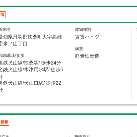
新着
所在地
建物種別
愛知県丹羽郡扶桑町大字高雄
賃貸ハイツ
字米ノ山丁目
構造
沿線/駅/駅徒歩
軽量鉄骨造
名鉄犬山線/扶桑駅/ 徒歩24分
名鉄犬山線/木津用水駅/ 徒歩5
分
名鉄犬山線/犬山口駅/ 徒歩22
分
新着
所在地
建物種別