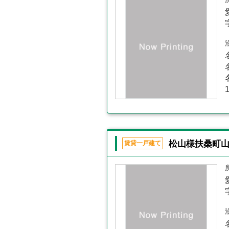
松山様扶桑町
賃貸一戸建て