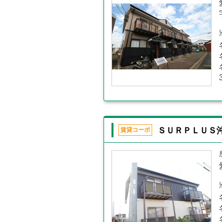
ＳＵＲＰＬＵＳ
賃貸コーポ