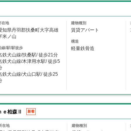
所在地
建物種別
愛知県丹羽郡扶桑町大字高雄
賃貸アパート
字米ノ山
構造
沿線/駅/駅徒歩
軽量鉄骨造
名鉄犬山線/扶桑駅/ 徒歩21分
名鉄犬山線/木津用水駅/ 徒歩5
分
名鉄犬山線/犬山口駅/ 徒歩25
分
ｈｅ柏森Ⅱ
新着
所在地
建物種別