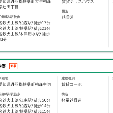
愛知県丹羽郡扶桑町大字柏森
賃貸テラスハウス
字辻田丁目
構造
沿線/駅/駅徒歩
鉄骨造
名鉄犬山線/柏森駅/ 徒歩17分
名鉄犬山線/扶桑駅/ 徒歩21分
名鉄犬山線/木津用水駅/ 徒歩
33分
沖野
新着
所在地
建物種別
愛知県丹羽郡扶桑町柏森中切
賃貸コーポ
沿線/駅/駅徒歩
構造
名鉄犬山線/江南駅/ 徒歩50分
軽量鉄骨造
名鉄犬山線/柏森駅/ 徒歩14分
名鉄犬山線/扶桑駅/ 徒歩15分