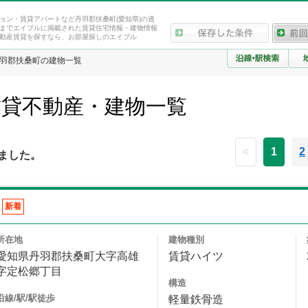
ョン・賃貸アパートなど丹羽郡扶桑町(愛知県)の過
までエイブルに掲載された賃貸住宅情報・建物情報
動産賃貸を探すなら、お部屋探しのエイブル
羽郡扶桑町の建物一覧
賃貸不動産・建物一覧
<
1
2
ました。
新着
所在地
建物種別
愛知県丹羽郡扶桑町大字高雄
賃貸ハイツ
字定松郷丁目
構造
沿線/駅/駅徒歩
軽量鉄骨造