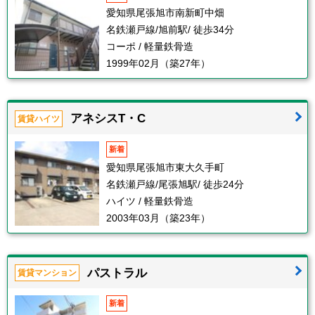
愛知県尾張旭市南新町中畑
名鉄瀬戸線/旭前駅/ 徒歩34分
コーポ / 軽量鉄骨造
1999年02月（築27年）
アネシスT・C
賃貸ハイツ
新着
愛知県尾張旭市東大久手町
名鉄瀬戸線/尾張旭駅/ 徒歩24分
ハイツ / 軽量鉄骨造
2003年03月（築23年）
パストラル
賃貸マンション
新着