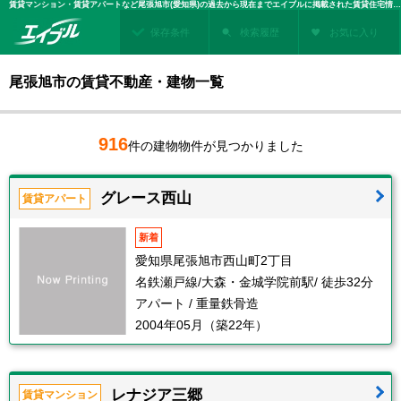
賃貸マンション・賃貸アパートなど尾張旭市(愛知県)の過去から現在までエイブルに掲載された賃貸住宅情報・建物情報を検索！不動産賃貸を探すなら、お部屋探しのエイブル
保存条件
検索履歴
お気に入り
尾張旭市の賃貸不動産・建物一覧
916
件の建物物件が見つかりました
グレース西山
賃貸アパート
新着
愛知県尾張旭市西山町2丁目
名鉄瀬戸線/大森・金城学院前駅/ 徒歩32分
アパート / 重量鉄骨造
2004年05月（築22年）
レナジア三郷
賃貸マンション