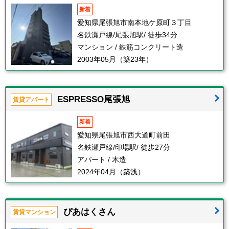
新着
愛知県尾張旭市南本地ケ原町３丁目
名鉄瀬戸線/尾張旭駅/ 徒歩34分
マンション / 鉄筋コンクリート造
2003年05月（築23年）
ESPRESSO尾張旭
賃貸アパート
新着
愛知県尾張旭市西大道町前田
名鉄瀬戸線/印場駅/ 徒歩27分
アパート / 木造
2024年04月（築浅）
ぴあはくさん
賃貸マンション