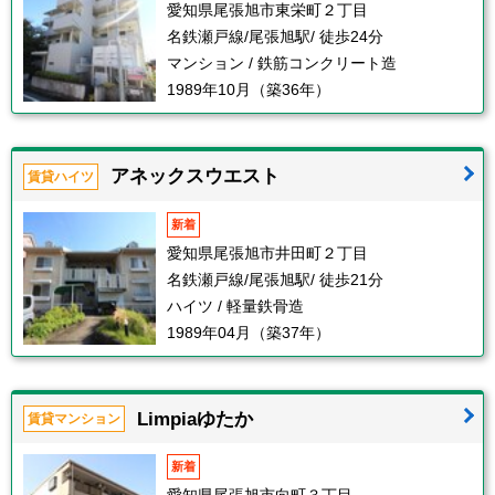
愛知県尾張旭市東栄町２丁目
名鉄瀬戸線/尾張旭駅/ 徒歩24分
マンション / 鉄筋コンクリート造
1989年10月（築36年）
アネックスウエスト
賃貸ハイツ
新着
愛知県尾張旭市井田町２丁目
名鉄瀬戸線/尾張旭駅/ 徒歩21分
ハイツ / 軽量鉄骨造
1989年04月（築37年）
Limpiaゆたか
賃貸マンション
新着