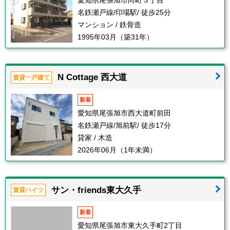
愛知県尾張旭市向町３丁目
名鉄瀬戸線/印場駅/ 徒歩25分
マンション / 鉄骨造
1995年03月（築31年）
N Cottage 西大道
賃貸一戸建て
新着
愛知県尾張旭市西大道町前田
名鉄瀬戸線/旭前駅/ 徒歩17分
貸家 / 木造
2026年06月（1年未満）
サン・friends東大久手
賃貸ハイツ
新着
愛知県尾張旭市東大久手町2丁目