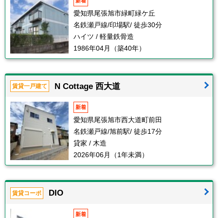
新着
愛知県尾張旭市緑町緑ケ丘
名鉄瀬戸線/印場駅/ 徒歩30分
ハイツ / 軽量鉄骨造
1986年04月（築40年）
N Cottage 西大道
賃貸一戸建て
新着
愛知県尾張旭市西大道町前田
名鉄瀬戸線/旭前駅/ 徒歩17分
貸家 / 木造
2026年06月（1年未満）
DIO
賃貸コーポ
新着