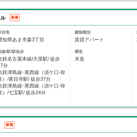
ール
新着
所在地
建物種別
愛知県あま市森3丁目
賃貸アパート
沿線/駅/駅徒歩
構造
名鉄名古屋本線/大里駅/ 徒歩
木造
37分
名鉄津島線･尾西線（須ケ口-弥
富）/甚目寺駅/ 徒歩37分
名鉄津島線･尾西線（須ケ口-弥
富）/七宝駅/ 徒歩24分
Ⅶ
新着