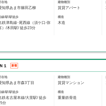
所在地
建物種別
愛知県あま市篠田乙柳
賃貸アパート
沿線/駅/駅徒歩
構造
名鉄津島線･尾西線（須ケ口-弥
木造
富）/木田駅/ 徒歩23分
Ｎ１
新着
所在地
建物種別
愛知県あま市森3丁目
賃貸マンション
沿線/駅/駅徒歩
構造
名鉄名古屋本線/大里駅/ 徒歩
重量鉄骨造
35分