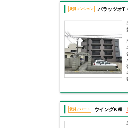
パラッツオT
賃貸マンション
ウイングKⅦ
賃貸アパート