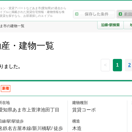
ョン・賃貸アパートなどあま市(愛知県)の過去から
イブルに掲載された賃貸住宅情報・建物情報を検
賃貸を探すなら、お部屋探しのエイブル
ま市の建物一覧
動産・建物一覧
<
1
2
りました。
新着
所在地
建物種別
愛知県あま市上萱津池田丁目
賃貸コーポ
沿線/駅/駅徒歩
構造
名鉄名古屋本線/新川橋駅/ 徒歩
木造