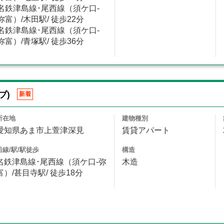
名鉄津島線･尾西線（須ケ口-
弥富）/木田駅/ 徒歩22分
名鉄津島線･尾西線（須ケ口-
弥富）/青塚駅/ 徒歩36分
ブ)
新着
所在地
建物種別
愛知県あま市上萱津深見
賃貸アパート
沿線/駅/駅徒歩
構造
名鉄津島線･尾西線（須ケ口-弥
木造
富）/甚目寺駅/ 徒歩18分