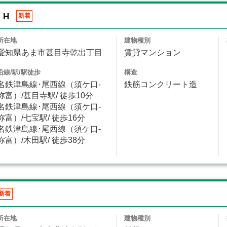
・H
新着
所在地
建物種別
愛知県あま市甚目寺乾出丁目
賃貸マンション
沿線/駅/駅徒歩
構造
名鉄津島線･尾西線（須ケ口-
鉄筋コンクリート造
弥富）/甚目寺駅/ 徒歩10分
名鉄津島線･尾西線（須ケ口-
弥富）/七宝駅/ 徒歩16分
名鉄津島線･尾西線（須ケ口-
弥富）/木田駅/ 徒歩38分
新着
所在地
建物種別