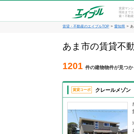
賃貸マンシ
現在までエ
索！不動産
賃貸・不動産のエイブルTOP
愛知県
あ
あま市の賃貸不
1201
件の建物物件が見つか
クレールメゾン
賃貸コーポ