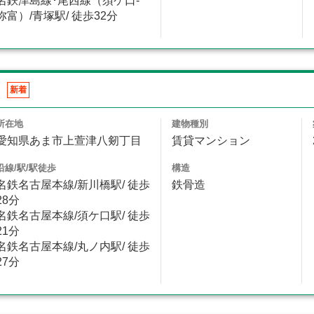
名鉄津島線･尾西線（須ケ口-
弥富）/青塚駅/ 徒歩32分
新着
所在地
建物種別
愛知県あま市上萱津八剱丁目
賃貸マンション
沿線/駅/駅徒歩
構造
名鉄名古屋本線/新川橋駅/ 徒歩
鉄骨造
28分
名鉄名古屋本線/須ケ口駅/ 徒歩
21分
名鉄名古屋本線/丸ノ内駅/ 徒歩
27分