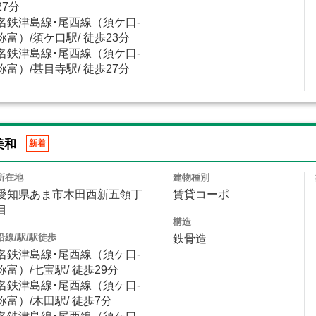
27分
名鉄津島線･尾西線（須ケ口-
弥富）/須ケ口駅/ 徒歩23分
名鉄津島線･尾西線（須ケ口-
弥富）/甚目寺駅/ 徒歩27分
美和
新着
所在地
建物種別
愛知県あま市木田西新五領丁
賃貸コーポ
目
構造
沿線/駅/駅徒歩
鉄骨造
名鉄津島線･尾西線（須ケ口-
弥富）/七宝駅/ 徒歩29分
名鉄津島線･尾西線（須ケ口-
弥富）/木田駅/ 徒歩7分