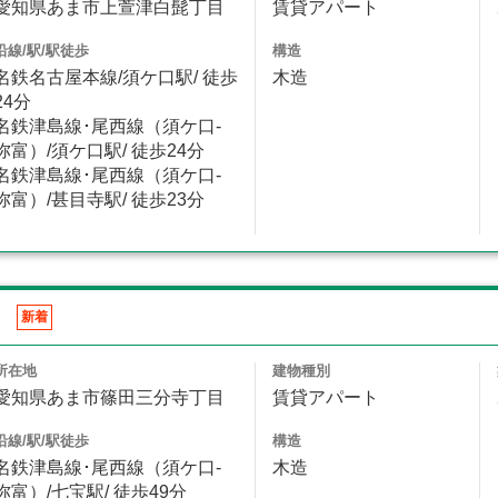
愛知県あま市上萱津白髭丁目
賃貸アパート
沿線/駅/駅徒歩
構造
名鉄名古屋本線/須ケ口駅/ 徒歩
木造
24分
名鉄津島線･尾西線（須ケ口-
弥富）/須ケ口駅/ 徒歩24分
名鉄津島線･尾西線（須ケ口-
弥富）/甚目寺駅/ 徒歩23分
Ⅲ
新着
所在地
建物種別
愛知県あま市篠田三分寺丁目
賃貸アパート
沿線/駅/駅徒歩
構造
名鉄津島線･尾西線（須ケ口-
木造
弥富）/七宝駅/ 徒歩49分