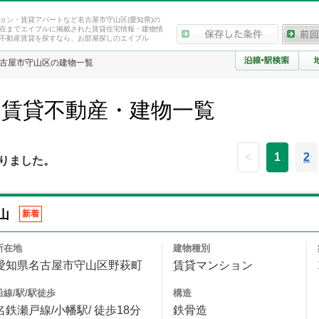
ョン・賃貸アパートなど名古屋市守山区(愛知県)の
在までエイブルに掲載された賃貸住宅情報・建物情
不動産賃貸を探すなら、お部屋探しのエイブル
古屋市守山区の建物一覧
の賃貸不動産・建物一覧
<
1
2
りました。
山
新着
所在地
建物種別
愛知県名古屋市守山区野萩町
賃貸マンション
沿線/駅/駅徒歩
構造
名鉄瀬戸線/小幡駅/ 徒歩18分
鉄骨造