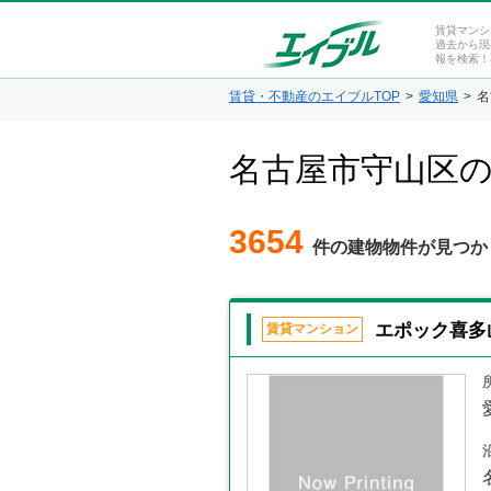
賃貸マンシ
過去から現
報を検索！
賃貸・不動産のエイブルTOP
愛知県
名
名古屋市守山区
3654
件の建物物件が見つか
エポック喜多
賃貸マンション