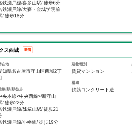
名鉄瀬戸線/喜多山駅/ 徒歩6分
名鉄瀬戸線/大森・金城学院前
駅/ 徒歩18分
クス西城
新着
所在地
建物種別
愛知県名古屋市守山区西城2丁
賃貸マンション
目
構造
沿線/駅/駅徒歩
鉄筋コンクリート造
中央本線<中央西線>/新守山
駅/ 徒歩22分
名鉄瀬戸線/瓢箪山駅/ 徒歩21
分
名鉄瀬戸線/小幡駅/ 徒歩19分