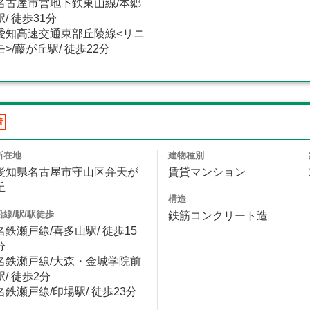
名古屋市営地下鉄東山線/本郷
駅/ 徒歩31分
愛知高速交通東部丘陵線<リニ
モ>/藤が丘駅/ 徒歩22分
着
所在地
建物種別
愛知県名古屋市守山区弁天が
賃貸マンション
丘
構造
沿線/駅/駅徒歩
鉄筋コンクリート造
名鉄瀬戸線/喜多山駅/ 徒歩15
分
名鉄瀬戸線/大森・金城学院前
駅/ 徒歩2分
名鉄瀬戸線/印場駅/ 徒歩23分