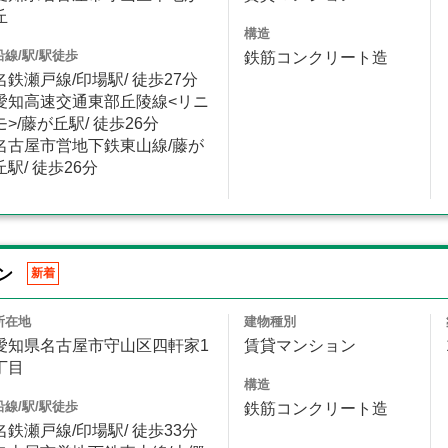
丘
構造
沿線/駅/駅徒歩
鉄筋コンクリート造
名鉄瀬戸線/印場駅/ 徒歩27分
愛知高速交通東部丘陵線<リニ
モ>/藤が丘駅/ 徒歩26分
名古屋市営地下鉄東山線/藤が
丘駅/ 徒歩26分
ン
新着
所在地
建物種別
愛知県名古屋市守山区四軒家1
賃貸マンション
丁目
構造
沿線/駅/駅徒歩
鉄筋コンクリート造
名鉄瀬戸線/印場駅/ 徒歩33分