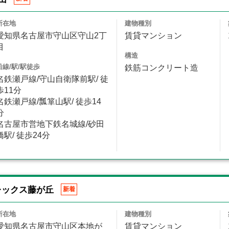
所在地
建物種別
愛知県名古屋市守山区守山2丁
賃貸マンション
目
構造
沿線/駅/駅徒歩
鉄筋コンクリート造
名鉄瀬戸線/守山自衛隊前駅/ 徒
歩11分
名鉄瀬戸線/瓢箪山駅/ 徒歩14
分
名古屋市営地下鉄名城線/砂田
橋駅/ 徒歩24分
レックス藤が丘
新着
所在地
建物種別
愛知県名古屋市守山区本地が
賃貸マンション