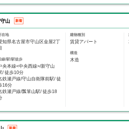
新守山
新着
所在地
建物種別
愛知県名古屋市守山区金屋2丁
賃貸アパート
目
構造
沿線/駅/駅徒歩
木造
中央本線<中央西線>/新守山
駅/ 徒歩10分
名鉄瀬戸線/守山自衛隊前駅/ 徒
歩16分
名鉄瀬戸線/瓢箪山駅/ 徒歩18
分
山
新着