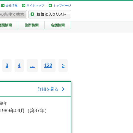
会社情報
サイトマップ
トップページ
3
4
…
122
>
詳細を見る
築年
1989年04月（築37年）