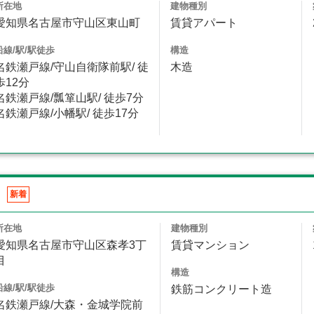
所在地
建物種別
愛知県名古屋市守山区東山町
賃貸アパート
沿線/駅/駅徒歩
構造
名鉄瀬戸線/守山自衛隊前駅/ 徒
木造
歩12分
名鉄瀬戸線/瓢箪山駅/ 徒歩7分
名鉄瀬戸線/小幡駅/ 徒歩17分
新着
所在地
建物種別
愛知県名古屋市守山区森孝3丁
賃貸マンション
目
構造
沿線/駅/駅徒歩
鉄筋コンクリート造
名鉄瀬戸線/大森・金城学院前