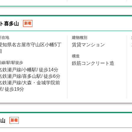
ト喜多山
新着
所在地
建物種別
愛知県名古屋市守山区小幡5丁
賃貸マンション
目
構造
沿線/駅/駅徒歩
鉄筋コンクリート造
名鉄瀬戸線/小幡駅/ 徒歩14分
名鉄瀬戸線/喜多山駅/ 徒歩6分
名鉄瀬戸線/大森・金城学院前
駅/ 徒歩19分
東山
新着