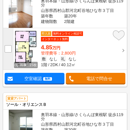
奥羽本線・山形線/さくらんぼ東根駅 徒歩119
分
山形県西村山郡河北町谷地ひな市３丁目
築年数
築20年
建物階数
2階建
即入居
無料オンライン相談可
インターネット無料
4.85
万円
管理費等：2,800円
敷
なし
礼
なし
1階
2DK
40.12㎡
画像 : 15枚
空室確認
電話で問合せ
無料
賃貸アパート
ソール・オリエンスＢ
奥羽本線・山形線/さくらんぼ東根駅 徒歩119
分
山形県西村山郡河北町谷地ひな市３丁目
築年数
築20年