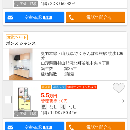
1階
2DK
50.42㎡
画像 : 17枚
空室確認
電話で問合せ
無料
賃貸アパート
ボンヌ シャンス
奥羽本線・山形線/さくらんぼ東根駅 徒歩106
分
山形県西村山郡河北町谷地中央４丁目
築年数
築25年
建物階数
2階建
即入居
写真充実
無料オンライン相談可
5.5
万円
管理費等：0円
敷
なし
礼
なし
1階
1LDK
50.42㎡
画像 : 11枚
空室確認
電話で問合せ
無料