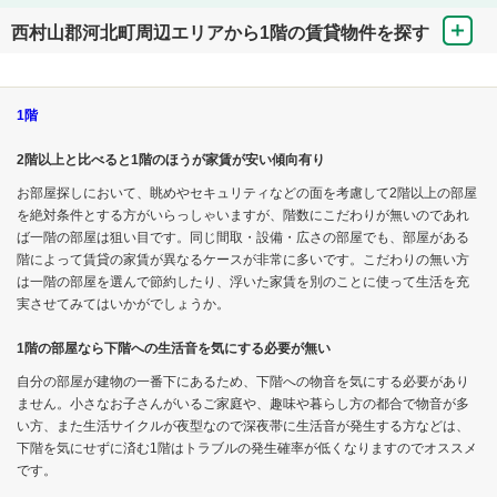
西村山郡河北町周辺エリアから1階の賃貸物件を探す
1階
2階以上と比べると1階のほうが家賃が安い傾向有り
お部屋探しにおいて、眺めやセキュリティなどの面を考慮して2階以上の部屋
を絶対条件とする方がいらっしゃいますが、階数にこだわりが無いのであれ
ば一階の部屋は狙い目です。同じ間取・設備・広さの部屋でも、部屋がある
階によって賃貸の家賃が異なるケースが非常に多いです。こだわりの無い方
は一階の部屋を選んで節約したり、浮いた家賃を別のことに使って生活を充
実させてみてはいかがでしょうか。
1階の部屋なら下階への生活音を気にする必要が無い
自分の部屋が建物の一番下にあるため、下階への物音を気にする必要があり
ません。小さなお子さんがいるご家庭や、趣味や暮らし方の都合で物音が多
い方、また生活サイクルが夜型なので深夜帯に生活音が発生する方などは、
下階を気にせずに済む1階はトラブルの発生確率が低くなりますのでオススメ
です。