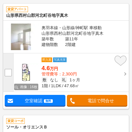
賃貸アパート
山形県西村山郡河北町谷地字真木
奥羽本線・山形線/神町駅 車移動
山形県西村山郡河北町谷地字真木
築年数
築11年
建物階数
2階建
即入居
写真充実
4.6
万円
管理費等：2,300円
敷
なし
礼
1ヶ月
1階
1LDK
47.68㎡
画像 : 16枚
空室確認
電話で問合せ
無料
賃貸コーポ
ソール・オリエンスＢ