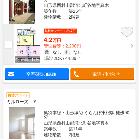
山形県西村山郡河北町谷地字真木
築年数
築25年
建物階数
2階建
無料オンライン相談可
4.2
万円
管理費等：2,200円
敷
なし
礼
なし
1階
2DK
44.39㎡
画像 : 12枚
空室確認
電話で問合せ
無料
賃貸アパート
ミルローズ Ｙ
奥羽本線・山形線/さくらんぼ東根駅 徒歩90
分
山形県西村山郡河北町谷地字真木
築年数
築11年
建物階数
2階建