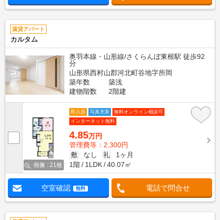
賃貸アパート
カルタム
奥羽本線・山形線/さくらんぼ東根駅 徒歩92
分
山形県西村山郡河北町谷地字所岡
築年数
築浅
建物階数
2階建
即入居
写真充実
無料オンライン相談可
インターネット無料
4.85
万円
管理費等：2,300円
敷
なし
礼
1ヶ月
1階
1LDK
40.07㎡
画像 : 21枚
空室確認
電話で問合せ
無料