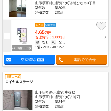
山形県西村山郡河北町谷地ひな市3丁目
築年数
築20年
建物階数
2階建
即入居
写真充実
4.65
万円
管理費等：2,800円
敷
なし
礼
なし
1階
2DK
40.12㎡
画像 : 15枚
空室確認
電話で問合せ
無料
賃貸コーポ
ロイヤルステージ
山形新幹線/天童駅 車移動
山形県西村山郡河北町谷地丙
築年数
築24年
建物階数
2階建