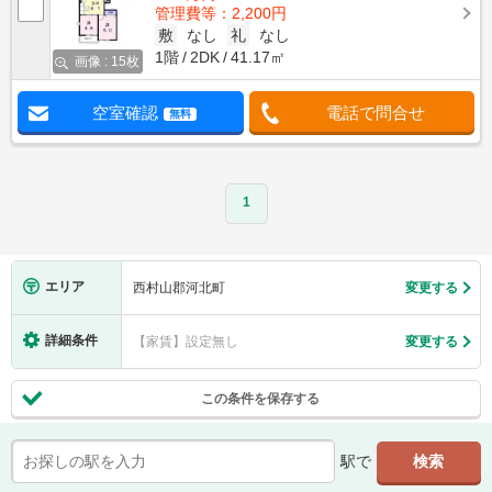
管理費等：2,200円
敷
なし
礼
なし
1階
2DK
41.17㎡
画像 : 15枚
空室確認
電話で問合せ
無料
1
エリア
西村山郡河北町
変更する
詳細条件
【家賃】設定無し
変更する
この条件を保存する
駅で