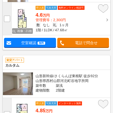
即入居
写真充実
無料オンライン相談可
4.6
万円
管理費等：2,300円
敷
なし
礼
1ヶ月
1階
1LDK
47.68㎡
画像 : 21枚
空室確認
電話で問合せ
無料
賃貸アパート
カルタム
山形新幹線/さくらんぼ東根駅 徒歩92分
山形県西村山郡河北町谷地字所岡
築年数
築浅
建物階数
2階建
即入居
写真充実
インターネット無料
4.85
万円