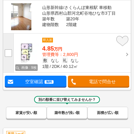
山形新幹線/さくらんぼ東根駅 車移動
山形県西村山郡河北町谷地ひな市3丁目
築年数
築20年
建物階数
2階建
即入居
4.85
万円
管理費等：2,800円
敷
なし
礼
なし
1階
2DK
40.12㎡
画像 : 9枚
空室確認
電話で問合せ
無料
別の順番に並び替えてみませんか？
家賃が安い順
築年数が浅い順
面積が広い順
賃貸コーポ