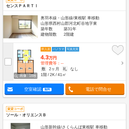
センスＰＡＲＴⅠ
奥羽本線・山形線/東根駅 車移動
山形県西村山郡河北町谷地字東
築年数
築31年
建物階数
2階建
即入居
パノラマ
写真充実
4.3
万円
管理費等：--
敷
2ヶ月
礼
なし
1階
2K
41㎡
画像 : 18枚
空室確認
電話で問合せ
無料
賃貸コーポ
ソール・オリエンスＢ
山形新幹線/さくらんぼ東根駅 車移動