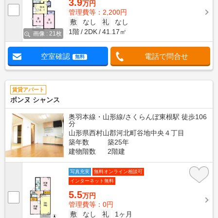
3.9
万円
管理費等：2,200円
敷
なし
礼
なし
1階
2DK
41.17㎡
画像 : 21枚
空室確認
電話で問合せ
無料
賃貸アパート
ボンヌ シャンス
奥羽本線・山形線/さくらんぼ東根駅 徒歩106
分
山形県西村山郡河北町谷地中央４丁目
築年数
築25年
建物階数
2階建
写真充実
無料オンライン相談可
インターネット無料
5.5
万円
管理費等：0円
敷
なし
礼
1ヶ月