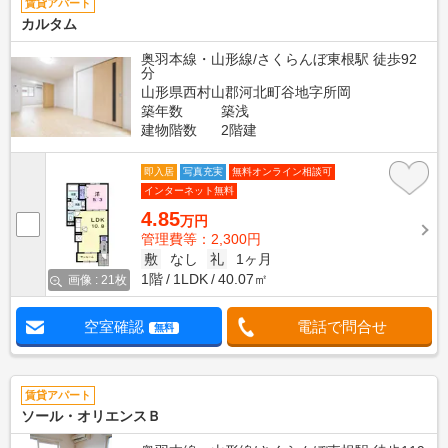
賃貸アパート
カルタム
奥羽本線・山形線/さくらんぼ東根駅 徒歩92
分
山形県西村山郡河北町谷地字所岡
築年数
築浅
建物階数
2階建
即入居
写真充実
無料オンライン相談可
インターネット無料
4.85
万円
管理費等：2,300円
敷
なし
礼
1ヶ月
1階
1LDK
40.07㎡
画像 : 21枚
空室確認
電話で問合せ
無料
賃貸アパート
ソール・オリエンスＢ