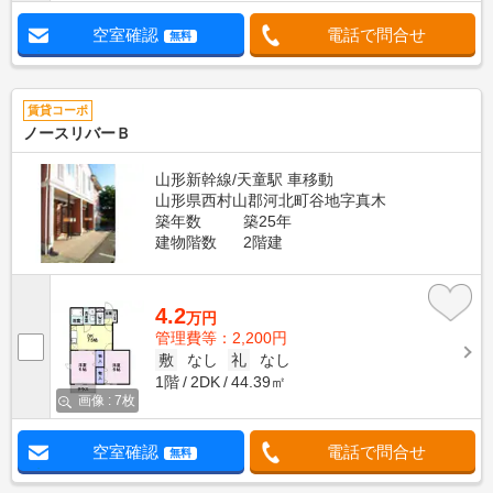
空室確認
電話で問合せ
無料
賃貸コーポ
ノースリバーＢ
山形新幹線/天童駅 車移動
山形県西村山郡河北町谷地字真木
築年数
築25年
建物階数
2階建
4.2
万円
管理費等：2,200円
敷
なし
礼
なし
1階
2DK
44.39㎡
画像 : 7枚
空室確認
電話で問合せ
無料