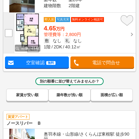
建物階数
2階建
即入居
写真充実
無料オンライン相談可
4.65
万円
管理費等：2,800円
敷
なし
礼
なし
1階
2DK
40.12㎡
画像 : 21枚
空室確認
電話で問合せ
無料
別の順番に並び替えてみませんか？
家賃が安い順
築年数が浅い順
面積が広い順
賃貸アパート
ノースリバー Ｂ
奥羽本線・山形線/さくらんぼ東根駅 徒歩90
分