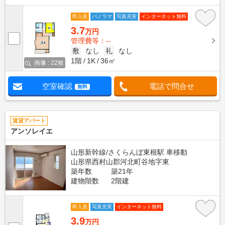
即入居
パノラマ
写真充実
インターネット無料
3.7
万円
管理費等：--
敷
なし
礼
なし
1階
1K
36㎡
画像 : 22枚
空室確認
電話で問合せ
無料
賃貸アパート
アンソレイエ
山形新幹線/さくらんぼ東根駅 車移動
山形県西村山郡河北町谷地字東
築年数
築21年
建物階数
2階建
即入居
写真充実
インターネット無料
3.9
万円