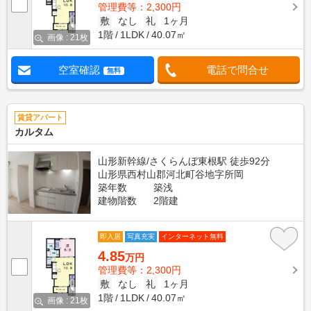
管理費等：2,300円
敷
なし
礼
1ヶ月
1階
1LDK
40.07㎡
画像 : 21枚
空室確認
電話で問合せ
無料
賃貸アパート
カルタム
山形新幹線/さくらんぼ東根駅 徒歩92分
山形県西村山郡河北町谷地字所岡
築年数
築浅
建物階数
2階建
即入居
写真充実
インターネット無料
4.85
万円
管理費等：2,300円
敷
なし
礼
1ヶ月
1階
1LDK
40.07㎡
画像 : 21枚