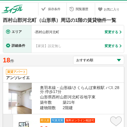
保存条件
閲覧履歴
お気に入り
西村山郡河北町（山形県）周辺の1階の賃貸物件一覧
エリア
-
西村山郡河北町
変更する
詳細条件
【家賃】設定無し
変更する
18
件
賃貸アパート
アンソレイエ
奥羽本線・山形線/さくらんぼ東根駅 バス:28
分:停歩17分
山形県西村山郡河北町谷地字東
築年数
築21年
建物階数
2階建
即入居
写真充実
無料オンライン相談可