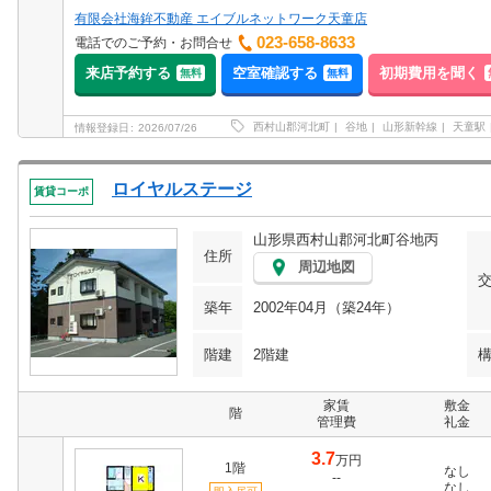
有限会社海鉾不動産 エイブルネットワーク天童店
023-658-8633
電話でのご予約・お問合せ
来店予約する
空室確認する
初期費用を聞く
無料
無料
西村山郡河北町
谷地
山形新幹線
天童駅
情報登録日
2026/07/26
ロイヤルステージ
賃貸コーポ
山形県西村山郡河北町谷地丙
住所
周辺地図
築年
2002年04月（築24年）
階建
2階建
家賃
敷金
階
管理費
礼金
3.7
万円
1階
なし
--
なし