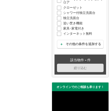
ロア
クローゼット
シャワー付独立洗面台
独立洗面台
追い焚き機能
家具･家電付き
インターネット無料
その他の条件を追加する
-
該当物件
件
絞り込む
オンラインでのご相談も承ります！