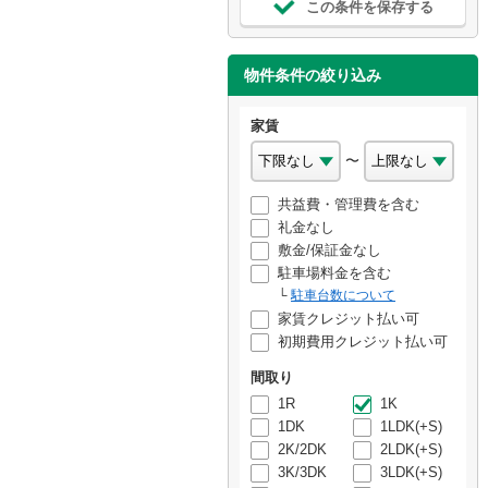
この条件を保存する
物件条件の絞り込み
家賃
〜
共益費・管理費を含む
礼金なし
敷金/保証金なし
駐車場料金を含む
駐車台数について
家賃クレジット払い可
初期費用クレジット払い可
間取り
1R
1K
1DK
1LDK(+S)
2K/2DK
2LDK(+S)
3K/3DK
3LDK(+S)