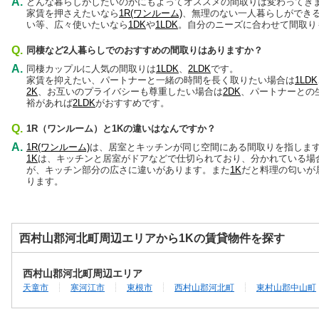
A.
どんな暮らしがしたいのかにもよってオススメの間取りは変わってき
家賃を押さえたいなら
1R(ワンルーム)
、無理のない一人暮らしができ
い等、広々使いたいなら
1DK
や
1LDK
。自分のニーズに合わせて間取り
Q.
同棲など2人暮らしでのおすすめの間取りはありますか？
A.
同棲カップルに人気の間取りは
1LDK
、
2LDK
です。
家賃を抑えたい、パートナーと一緒の時間を長く取りたい場合は
1LDK
2K
、お互いのプライバシーも尊重したい場合は
2DK
、パートナーとの
裕があれば
2LDK
がおすすめです。
Q.
1R（ワンルーム）と1Kの違いはなんですか？
A.
1R(ワンルーム)
は、居室とキッチンが同じ空間にある間取りを指しま
1K
は、キッチンと居室がドアなどで仕切られており、分かれている場
が、キッチン部分の広さに違いがあります。また
1K
だと料理の匂いが
ります。
西村山郡河北町周辺エリアから1Kの賃貸物件を探す
西村山郡河北町周辺エリア
天童市
寒河江市
東根市
西村山郡河北町
東村山郡中山町