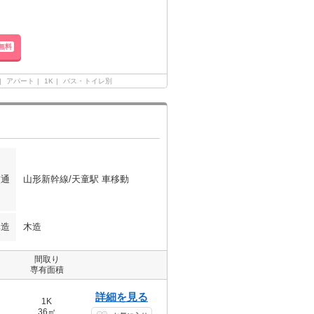
無料
アパート
1K
バス・トイレ別
交通
山形新幹線/天童駅 車移動
構造
木造
間取り
専有面積
詳細を見る
1K
36㎡