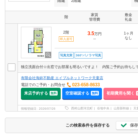
階建
2階建
家賃
敷金
階
管理費
礼金
2階
3.5
1ヶ月
万円
なし
--
即入居可
写真充実
360°パノラマ写真
独立洗面台付☆出窓でお部屋も明るいですよ！ 内覧ご予約お待ちしており
有限会社海鉾不動産 エイブルネットワーク天童店
023-658-8633
電話でのご予約・お問合せ
来店予約する
空室確認する
初期費用を聞く
無料
無料
西村山郡河北町
谷地中央
山形新幹線
天
情報登録日
2026/07/26
保存
この検索条件を保存する