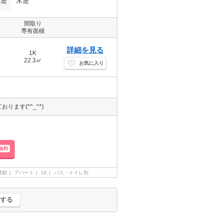
構造
木造
間取り
専有面積
詳細を見る
1K
22.3㎡
お気に入り
ます(*^_^*)
無料
童駅
アパート
1K
バス・トイレ別
する