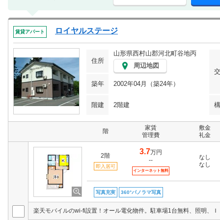
ロイヤルステージ
賃貸アパート
山形県西村山郡河北町谷地丙
住所
周辺地図
築年
2002年04月（築24年）
階建
2階建
家賃
敷金
階
管理費
礼金
3.7
万円
2階
なし
--
なし
即入居可
インターネット無料
写真充実
360°パノラマ写真