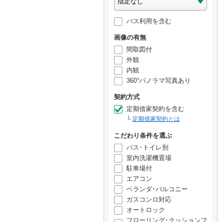
バス利用を含む
画像の有無
間取図付
外観
内観
360°パノラマ写真あり
契約方式
定期借家契約を含む
定期借家契約とは
こだわり条件を選ぶ
バス･トイレ別
室内洗濯機置場
駐車場付
エアコン
ベランダ･バルコニー
ガスコンロ対応
オートロック
フローリング･クッションフ