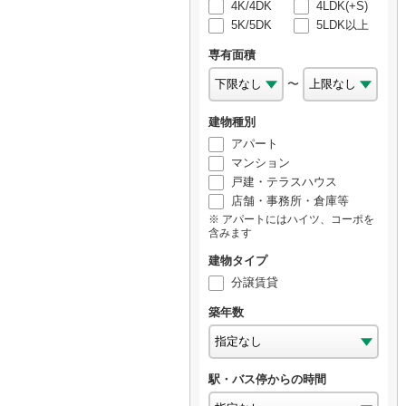
4K/4DK
4LDK(+S)
5K/5DK
5LDK以上
専有面積
〜
建物種別
アパート
マンション
戸建・テラスハウス
店舗・事務所・倉庫等
アパートにはハイツ、コーポを
含みます
建物タイプ
分譲賃貸
築年数
駅・バス停からの時間