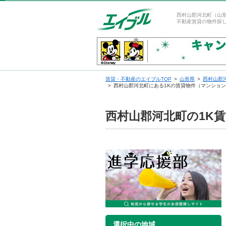
西村山郡河北町（山
不動産賃貸の物件探
賃貸・不動産のエイブルTOP
山形県
西村山郡
西村山郡河北町にある1Kの賃貸物件（マンショ
西村山郡河北町の1K
選択中の地域