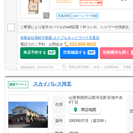
即入居可
インターネット無料
写真充実
360°パノラマ写真
有限会社海鉾不動産 エイブルネットワーク天童店
023-658-8633
電話でのご予約・お問合せ
来店予約する
空室確認する
初期費用を聞く
無料
無料
西村山郡河北町
谷地
山形新幹線
天童駅
情報登録日
2026/07/26
スカイパレス河北
賃貸アパート
山形県西村山郡河北町谷地中央
4丁目
住所
周辺地図
築年
1993年07月（築33年）