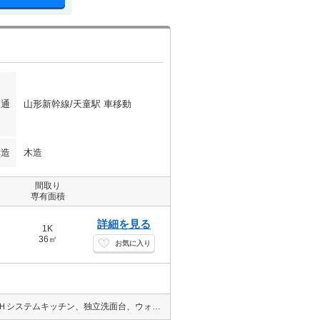
交通
山形新幹線/天童駅 車移動
構造
木造
間取り
専有面積
詳細を見る
1K
36㎡
お気に入り
楽天モバイルのwi-fi設置！オール電化物件。駐車場1台無料、照明、ＩＨシステムキッチン、独立洗面台、ウォシュレット付。