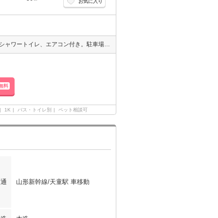
お気に入り
ご希望により楽天モバイルのwifi設置！IHコンロ、シャワー付洗面台、シャワートイレ、エアコン付き。駐車場1台無料。
無料
1K
バス・トイレ別
ペット相談可
交通
山形新幹線/天童駅 車移動