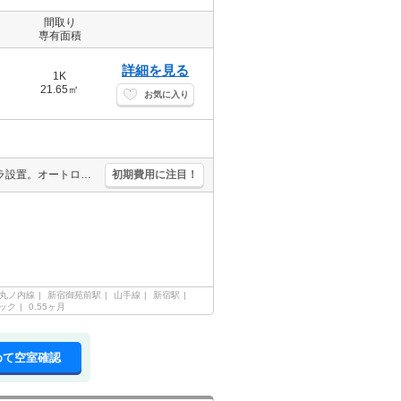
間取り
専有面積
詳細を見る
1K
21.65㎡
お気に入り
1年未満の解約時、違約金1ヶ月分発生。清掃費実費。敷地内防犯カメラ設置。オートロック。玄関ダブルロック。2口システムキッチン。バス・トイレ別。浴室乾燥機付。宅配ボックスあり。独立洗面台。
初期費用に注目！
丸ノ内線
新宿御苑前駅
山手線
新宿駅
ック
0.55ヶ月
めて空室確認