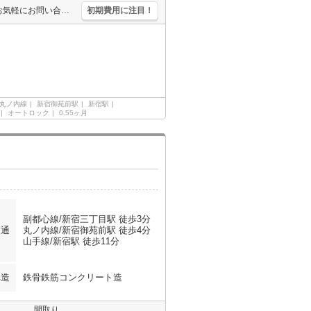
サンルームあり。ウォークインクローゼット付き。最新の空室状況はお気軽にお問い合わせ下さい。内見予約受付中。保証会社加入要(初回保証料賃料の50%、月次保証料2%)。
初期費用に注目！
丸ノ内線
新宿御苑前駅
新宿駅
オートロック
0.55ヶ月
副都心線/新宿三丁目駅 徒歩3分
交通
丸ノ内線/新宿御苑前駅 徒歩4分
山手線/新宿駅 徒歩11分
構造
鉄骨鉄筋コンクリート造
間取り