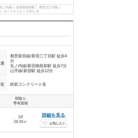
丸ノ内線
新宿御苑前駅
都営大江戸線
オートロック
0.55ヶ月
都営新宿線/新宿三丁目駅 徒歩4
分
交通
丸ノ内線/新宿御苑前駅 徒歩7分
山手線/新宿駅 徒歩12分
構造
鉄筋コンクリート造
間取り
専有面積
詳細を見る
1R
26.55㎡
お気に入り