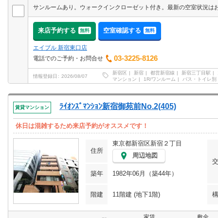
来店予約する
空室確認する
無料
無料
エイブル 新宿東口店
03-3225-8126
電話でのご予約・お問合せ
新宿区
新宿
都営新宿線
新宿三丁目駅
情報登録日
2026/08/07
マンション
1R/ワンルーム
バス・トイレ別
ﾗｲｵﾝｽﾞﾏﾝｼｮﾝ新宿御苑前No.2(405)
賃貸マンション
休日は混雑するため来店予約がオススメです！
東京都新宿区新宿２丁目
住所
周辺地図
築年
1982年06月（築44年）
階建
11階建 (地下1階)
家賃
敷金