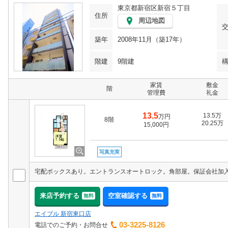
東京都新宿区新宿５丁目
住所
周辺地図
築年
2008年11月（築17年）
階建
9階建
家賃
敷金
階
管理費
礼金
13.5
13.5万
万円
8階
20.25万
15,000円
写真充実
来店予約する
空室確認する
無料
無料
エイブル 新宿東口店
03-3225-8126
電話でのご予約・お問合せ