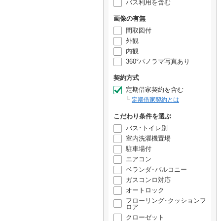
バス利用を含む
画像の有無
間取図付
外観
内観
360°パノラマ写真あり
契約方式
定期借家契約を含む
定期借家契約とは
こだわり条件を選ぶ
バス･トイレ別
室内洗濯機置場
駐車場付
エアコン
ベランダ･バルコニー
ガスコンロ対応
オートロック
フローリング･クッションフ
ロア
クローゼット