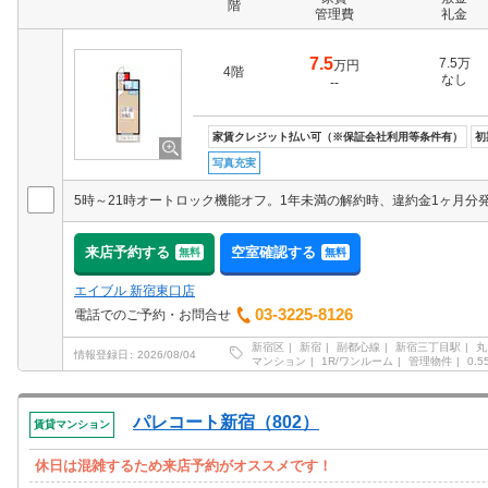
階
管理費
礼金
7.5
7.5万
万円
4階
なし
--
家賃クレジット払い可（※保証会社利用等条件有）
初
写真充実
来店予約する
空室確認する
無料
無料
エイブル 新宿東口店
03-3225-8126
電話でのご予約・お問合せ
新宿区
新宿
副都心線
新宿三丁目駅
丸
情報登録日
2026/08/04
マンション
1R/ワンルーム
管理物件
0.
パレコート新宿（802）
賃貸マンション
休日は混雑するため来店予約がオススメです！