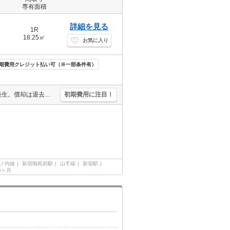
専有面積
詳細を見る
1R
18.25㎡
お気に入り
期費用クレジット払い可（※一部条件有）
5時～21時オートロック機能オフ。1年未満の解約時、違約金1ヶ月分発生。償却は退去時。分譲賃貸マンション。
初期費用に注目！
ノ内線
新宿御苑前駅
山手線
新宿駅
55ヶ月