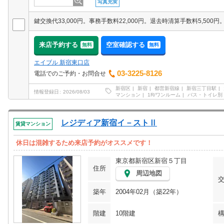
写真充実
来店予約する
空室確認する
無料
無料
エイブル 新宿東口店
03-3225-8126
電話でのご予約・お問合せ
新宿区
新宿
都営新宿線
新宿三丁目駅
情報登録日
2026/08/03
マンション
1R/ワンルーム
バス・トイレ別
レジディア新宿イ－ストⅡ
賃貸マンション
休日は混雑するため来店予約がオススメです！
東京都新宿区新宿５丁目
住所
周辺地図
築年
2004年02月（築22年）
階建
10階建