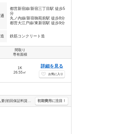
都営新宿線/新宿三丁目駅 徒歩5
分
交通
丸ノ内線/新宿御苑前駅 徒歩8分
都営大江戸線/東新宿駅 徒歩9分
構造
鉄筋コンクリート造
間取り
専有面積
詳細を見る
1K
26.55㎡
お気に入り
宅配ボックスあり。エントランスオートロック。角部屋。保証会社加入要(初回保証料賃料の50%、引落手数料400円)。保証会社更新料10,000円/1年毎。更新手数料10,000円。
初期費用に注目！