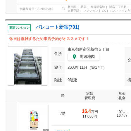
新宿区
新宿
都営新宿線
新宿三丁目駅
情報登録日
2026/08/03
東新宿駅
マンション
1K
バス・トイレ別
パレコート新宿(701)
賃貸マンション
休日は混雑するため来店予約がオススメです！
東京都新宿区新宿５丁目
住所
周辺地図
築年
2008年11月（築17年）
階建
9階建
家賃
敷金
階
管理費
礼金
16.4
なし
万円
7階
16.4万
11,000円