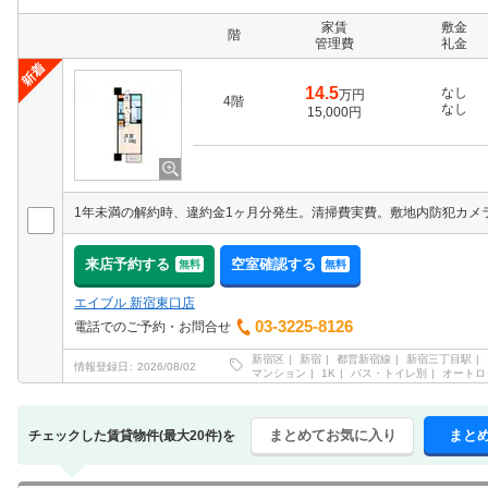
家賃
敷金
階
管理費
礼金
14.5
なし
万円
4階
なし
15,000円
来店予約する
空室確認する
無料
無料
エイブル 新宿東口店
03-3225-8126
電話でのご予約・お問合せ
新宿区
新宿
都営新宿線
新宿三丁目駅
情報登録日
2026/08/02
マンション
1K
バス・トイレ別
オートロ
まとめてお気に入り
まと
チェックした賃貸物件(最大20件)を