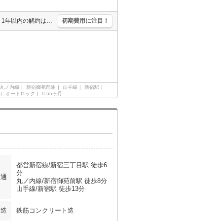
鍵交換代33,000円。事務手数料22,000円。退去時清算手数料5,500円。1年以内の解約は違約金1ヶ月分発生。保証会社加入要(初回月額総額100%、月次保証料2,330円)。
初期費用に注目！
丸ノ内線
新宿御苑前駅
山手線
新宿駅
オートロック
0.55ヶ月
都営新宿線/新宿三丁目駅 徒歩6
分
交通
丸ノ内線/新宿御苑前駅 徒歩8分
山手線/新宿駅 徒歩13分
構造
鉄筋コンクリート造