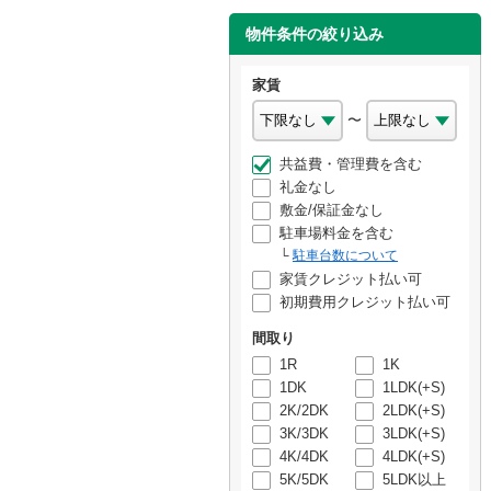
物件条件の絞り込み
家賃
〜
共益費・管理費を含む
礼金なし
敷金/保証金なし
駐車場料金を含む
駐車台数について
家賃クレジット払い可
初期費用クレジット払い可
間取り
1R
1K
1DK
1LDK(+S)
2K/2DK
2LDK(+S)
3K/3DK
3LDK(+S)
4K/4DK
4LDK(+S)
5K/5DK
5LDK以上