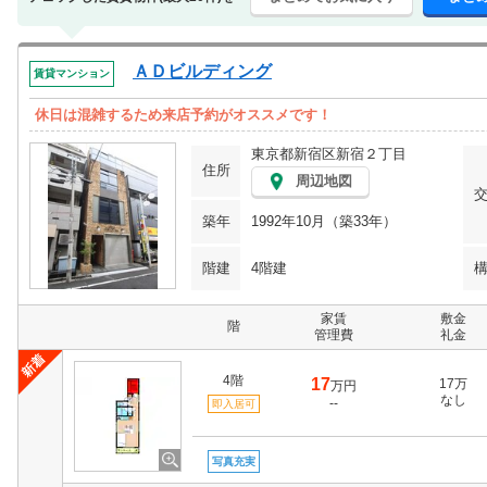
ＡＤビルディング
賃貸マンション
休日は混雑するため来店予約がオススメです！
東京都新宿区新宿２丁目
住所
周辺地図
築年
1992年10月（築33年）
階建
4階建
家賃
敷金
階
管理費
礼金
4階
17
17万
万円
なし
--
即入居可
写真充実