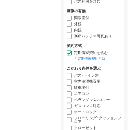
バス利用を含む
画像の有無
間取図付
外観
内観
360°パノラマ写真あり
契約方式
定期借家契約を含む
定期借家契約とは
こだわり条件を選ぶ
バス･トイレ別
室内洗濯機置場
駐車場付
エアコン
ベランダ･バルコニー
ガスコンロ対応
オートロック
フローリング･クッションフ
ロア
クローゼット