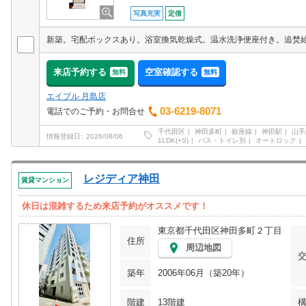
写真充実
定借
来店予約する
空室確認する
無料
無料
エイブル 月島店
03-6219-8071
電話でのご予約・お問合せ
千代田区
神田多町
銀座線
神田駅
山手
情報登録日
2026/08/06
1LDK(+S)
バス・トイレ別
オートロック
レジディア神田
賃貸マンション
休日は混雑するため来店予約がオススメです！
東京都千代田区神田多町２丁目
住所
周辺地図
築年
2006年06月（築20年）
階建
13階建