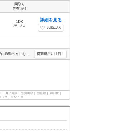
間取り
専有面積
詳細を見る
1DK
25.13㎡
お気に入り
築浅。駅近。1DK。室内には充実した設備。久しぶりに空きました。都内通勤の方におすすめ。
初期費用に注目！
駅
丸ノ内線
淡路町駅
銀座線
神田駅
ロック
0.55ヶ月