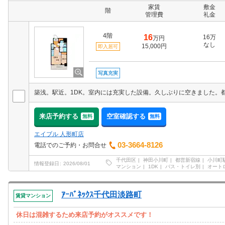
家賃
敷金
階
管理費
礼金
4階
16
16万
万円
なし
15,000円
即入居可
写真充実
来店予約する
空室確認する
無料
無料
エイブル 人形町店
03-3664-8126
電話でのご予約・お問合せ
千代田区
神田小川町
都営新宿線
小川町
情報登録日
2026/08/01
マンション
1DK
バス・トイレ別
オート
ｱｰﾊﾞﾈｯｸｽ千代田淡路町
賃貸マンション
休日は混雑するため来店予約がオススメです！