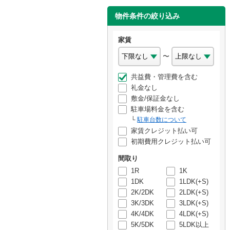
物件条件の絞り込み
家賃
〜
共益費・管理費を含む
礼金なし
敷金/保証金なし
駐車場料金を含む
駐車台数について
家賃クレジット払い可
初期費用クレジット払い可
間取り
1R
1K
1DK
1LDK(+S)
2K/2DK
2LDK(+S)
3K/3DK
3LDK(+S)
4K/4DK
4LDK(+S)
5K/5DK
5LDK以上