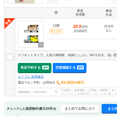
家賃
敷金
階
管理費
礼金
12階
20.9
20.9万
万円
なし
20,000円
即入居可
来店予約する
空室確認する
無料
無料
エイブル 浅草橋店
03-5833-8871
電話でのご予約・お問合せ
千代田区
神田多町
山手線
神田駅
丸ノ
情報登録日
2026/08/02
マンション
1LDK(+S)
バス・トイレ別
ペ
まとめてお気に入り
まと
チェックした賃貸物件(最大20件)を