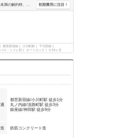
保証会社加入要(初回、月額総支払額の40%、更新料10,000円/年)。1年未満の解約時、違約金1ヶ月分発生。2路線利用できて通勤便利。インターネット無料。
初期費用に注目！
都営新宿線
小川町駅
千代田線
バス・トイレ別
オートロック
0.55ヶ月
都営新宿線/小川町駅 徒歩1分
交通
丸ノ内線/淡路町駅 徒歩3分
銀座線/神田駅 徒歩9分
構造
鉄筋コンクリート造