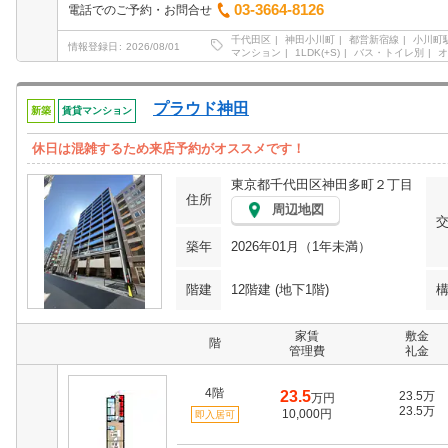
03-3664-8126
電話でのご予約・お問合せ
千代田区
神田小川町
都営新宿線
小川町
情報登録日
2026/08/01
マンション
1LDK(+S)
バス・トイレ別
オ
プラウド神田
新築
賃貸マンション
休日は混雑するため来店予約がオススメです！
東京都千代田区神田多町２丁目
住所
周辺地図
築年
2026年01月（1年未満）
階建
12階建 (地下1階)
家賃
敷金
階
管理費
礼金
4階
23.5
23.5万
万円
23.5万
10,000円
即入居可