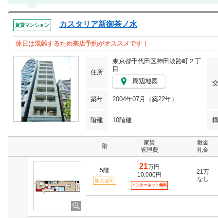
カスタリア新御茶ノ水
賃貸マンション
休日は混雑するため来店予約がオススメです！
東京都千代田区神田淡路町２丁
目
住所
周辺地図
築年
2004年07月（築22年）
階建
10階建
家賃
敷金
階
管理費
礼金
21
万円
5階
21万
10,000円
なし
即入居可
インターネット無料