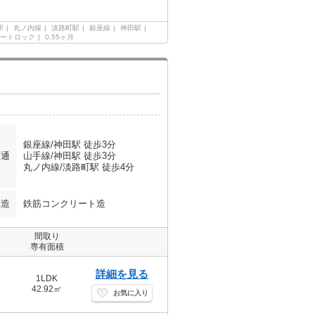
駅
丸ノ内線
淡路町駅
銀座線
神田駅
ートロック
0.55ヶ月
銀座線/神田駅 徒歩3分
交通
山手線/神田駅 徒歩3分
丸ノ内線/淡路町駅 徒歩4分
構造
鉄筋コンクリート造
間取り
専有面積
詳細を見る
1LDK
42.92㎡
お気に入り