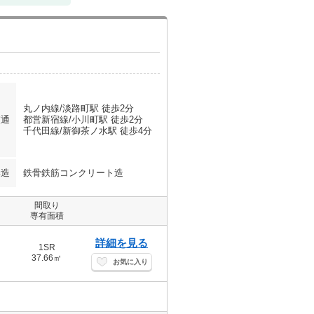
丸ノ内線/淡路町駅 徒歩2分
交通
都営新宿線/小川町駅 徒歩2分
千代田線/新御茶ノ水駅 徒歩4分
構造
鉄骨鉄筋コンクリート造
間取り
専有面積
詳細を見る
1SR
37.66㎡
お気に入り