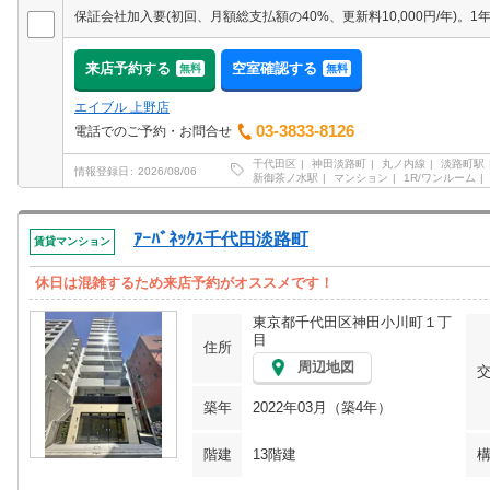
来店予約する
空室確認する
無料
無料
エイブル 上野店
03-3833-8126
電話でのご予約・お問合せ
千代田区
神田淡路町
丸ノ内線
淡路町駅
情報登録日
2026/08/06
新御茶ノ水駅
マンション
1R/ワンルーム
ｱｰﾊﾞﾈｯｸｽ千代田淡路町
賃貸マンション
休日は混雑するため来店予約がオススメです！
東京都千代田区神田小川町１丁
目
住所
周辺地図
築年
2022年03月（築4年）
階建
13階建