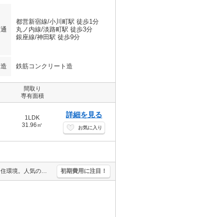
都営新宿線/小川町駅 徒歩1分
交通
丸ノ内線/淡路町駅 徒歩3分
銀座線/神田駅 徒歩9分
構造
鉄筋コンクリート造
間取り
専有面積
詳細を見る
1LDK
31.96㎡
お気に入り
築浅。南向き。収納たっぷり。W-CL付き。24時間ゴミ出し可。快適な住環境。人気の神田駅。一押し物件。
初期費用に注目！