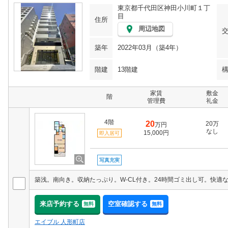
東京都千代田区神田小川町１丁
目
住所
周辺地図
築年
2022年03月（築4年）
階建
13階建
家賃
敷金
階
管理費
礼金
4階
20
20万
万円
なし
15,000円
即入居可
写真充実
来店予約する
空室確認する
無料
無料
エイブル 人形町店