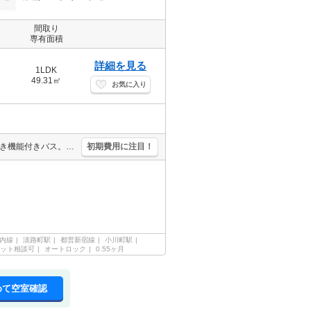
間取り
専有面積
詳細を見る
1LDK
49.31㎡
お気に入り
メゾネットタイプ。人気の神田駅。収納たっぷり。W-CL付き。追い焚き機能付きバス。2026年4月内装リノベーション済。
初期費用に注目！
内線
淡路町駅
都営新宿線
小川町駅
ット相談可
オートロック
0.55ヶ月
めて空室確認