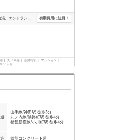
新築。宅配ボックスあり。浴室換気乾燥式。温水洗浄便座付き。追焚給湯。エントランスオートロック。TVモニター付インターホン。分譲ならではの充実設備と機能的な間取り。
初期費用に注目！
線
丸ノ内線
淡路町駅
マンション
0.55ヶ月
山手線/神田駅 徒歩3分
交通
丸ノ内線/淡路町駅 徒歩4分
都営新宿線/小川町駅 徒歩4分
構造
鉄筋コンクリート造