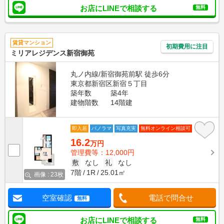
お店にLINEで相談する
無料
賃貸マンション
初期費用に注目
ミリアレジデンス新宿御苑
丸ノ内線/新宿御苑前駅 徒歩6分
東京都新宿区新宿５丁目
築年数
築4年
建物階数
14階建
即入居
パノラマ
写真充実
無料オンライン相談可
16.2
万円
管理費等：12,000円
敷
なし
礼
なし
7階
1R
25.01㎡
画像 : 23枚
空室確認
電話で問合せ
無料
お店にLINEで相談する
無料