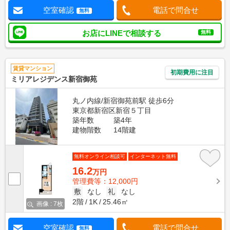
空室確認
電話で問合せ
無料
お店にLINEで相談する
無料
賃貸マンション
初期費用に注目
ミリアレジデンス新宿御苑
丸ノ内線/新宿御苑前駅 徒歩6分
東京都新宿区新宿５丁目
築年数
築4年
建物階数
14階建
無料オンライン相談可
インターネット無料
16.2
万円
管理費等：12,000円
敷
なし
礼
なし
2階
1K
25.46㎡
画像 : 7枚
空室確認
電話で問合せ
無料