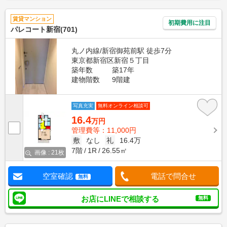
賃貸マンション
初期費用に注目
パレコート新宿(701)
丸ノ内線/新宿御苑前駅 徒歩7分
東京都新宿区新宿５丁目
築年数
築17年
建物階数
9階建
写真充実
無料オンライン相談可
16.4
万円
管理費等：11,000円
敷
なし
礼
16.4万
7階
1R
26.55㎡
画像 : 21枚
空室確認
電話で問合せ
無料
お店にLINEで相談する
無料