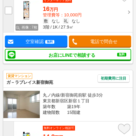
インターネット無料
16
万円
管理費等：10,000円
敷
なし
礼
なし
3階
1K
27.9㎡
画像 : 7枚
空室確認
電話で問合せ
無料
お店にLINEで相談する
無料
賃貸マンション
初期費用に注目
ガ－ラプレイス新宿御苑
丸ノ内線/新宿御苑前駅 徒歩3分
東京都新宿区新宿１丁目
築年数
築19年
建物階数
15階建
無料オンライン相談可