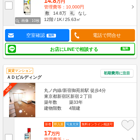
14.8
万円
管理費等：10,000円
敷
14.8万
礼
なし
12階
1K
25.63㎡
画像 : 10枚
空室確認
電話で問合せ
無料
お店にLINEで相談する
無料
賃貸マンション
初期費用に注目
ＡＤビルディング
NEW
丸ノ内線/新宿御苑前駅 徒歩4分
東京都新宿区新宿２丁目
築年数
築33年
建物階数
4階建
新着
即入居
写真充実
無料オンライン相談可
17
万円
管理費等：--