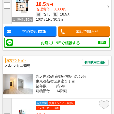
18.5
万円
管理費等：8,000円
敷
なし
礼
18.5万
10階
1R
30.3㎡
画像 : 16枚
空室確認
電話で問合せ
無料
お店にLINEで相談する
無料
賃貸マンション
初期費用に注目
ハレマカニ御苑
丸ノ内線/新宿御苑前駅 徒歩5分
東京都新宿区新宿１丁目
築年数
築5年
建物階数
14階建
写真充実
無料オンライン相談可
インターネット無料