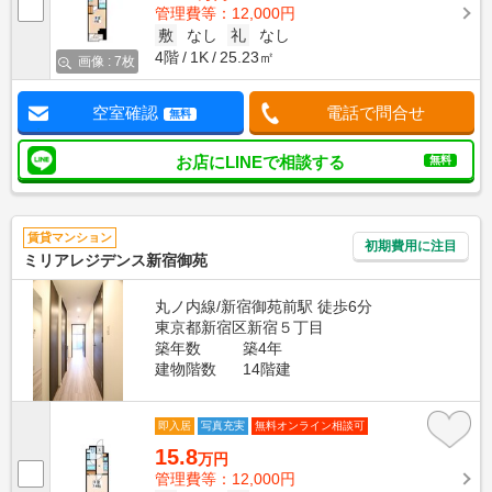
管理費等：12,000円
敷
なし
礼
なし
4階
1K
25.23㎡
画像 : 7枚
空室確認
電話で問合せ
無料
お店にLINEで相談する
無料
賃貸マンション
初期費用に注目
ミリアレジデンス新宿御苑
丸ノ内線/新宿御苑前駅 徒歩6分
東京都新宿区新宿５丁目
築年数
築4年
建物階数
14階建
即入居
写真充実
無料オンライン相談可
15.8
万円
管理費等：12,000円