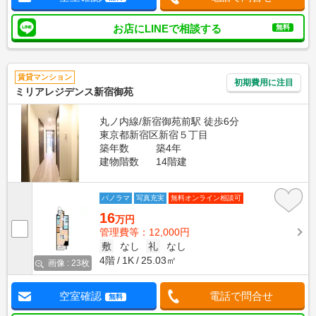
お店にLINEで相談する
無料
賃貸マンション
初期費用に注目
ミリアレジデンス新宿御苑
丸ノ内線/新宿御苑前駅 徒歩6分
東京都新宿区新宿５丁目
築年数
築4年
建物階数
14階建
パノラマ
写真充実
無料オンライン相談可
16
万円
管理費等：12,000円
敷
なし
礼
なし
4階
1K
25.03㎡
画像 : 23枚
空室確認
電話で問合せ
無料