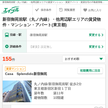
新宿御苑前駅（丸ノ内線）・他周辺駅エリアの賃貸マンション・賃貸アパート・賃貸住宅の不動産情報を検索！不動産賃貸の物件探しは、お部屋探しのエイブル
保存条件
閲覧履歴
お気に入り
新宿御苑前駅（丸ノ内線）・他周辺駅エリアの賃貸物
件・マンション・アパート(東京都)
沿線・駅
-
新宿御苑前駅
変更する
詳細条件
【家賃】設定無し
変更する
155
件
賃貸マンション
初期費用に注目
Casa Splendido新宿御苑
丸ノ内線/新宿御苑前駅 徒歩2分
東京都新宿区新宿１丁目
築年数
築11年
建物階数
10階建