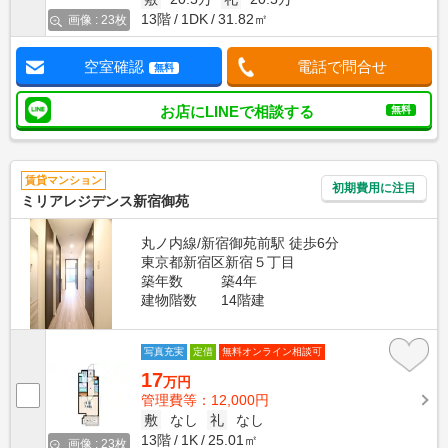
13階
1DK
31.82㎡
画像 : 23枚
空室確認
電話で問合せ
無料
お店にLINEで相談する
無料
賃貸マンション
初期費用に注目
ミリアレジデンス新宿御苑
丸ノ内線/新宿御苑前駅 徒歩6分
東京都新宿区新宿５丁目
築年数
築4年
建物階数
14階建
写真充実
定借
無料オンライン相談可
17
万円
管理費等：12,000円
敷
なし
礼
なし
13階
1K
25.01㎡
画像 : 23枚