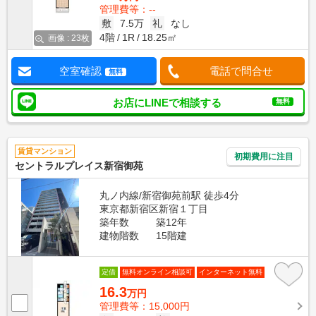
管理費等：--
敷
7.5万
礼
なし
4階
1R
18.25㎡
画像 : 23枚
空室確認
電話で問合せ
無料
お店にLINEで相談する
無料
賃貸マンション
初期費用に注目
セントラルプレイス新宿御苑
丸ノ内線/新宿御苑前駅 徒歩4分
東京都新宿区新宿１丁目
築年数
築12年
建物階数
15階建
定借
無料オンライン相談可
インターネット無料
16.3
万円
管理費等：15,000円