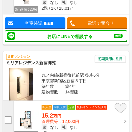
敷
なし
礼
なし
2階
1K
25.01㎡
画像 : 23枚
空室確認
電話で問合せ
無料
お店にLINEで相談する
無料
賃貸マンション
初期費用に注目
ミリアレジデンス新宿御苑
丸ノ内線/新宿御苑前駅 徒歩6分
東京都新宿区新宿５丁目
築年数
築4年
建物階数
14階建
即入居
写真充実
定借
無料オンライン相談可
15.2
万円
管理費等：12,000円
敷
なし
礼
なし