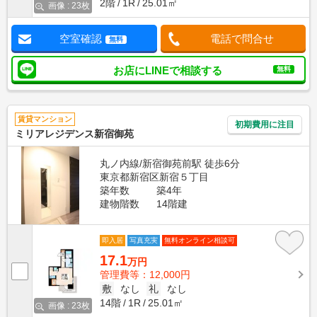
2階
1R
25.01㎡
画像 : 23枚
空室確認
電話で問合せ
無料
お店にLINEで相談する
無料
賃貸マンション
初期費用に注目
ミリアレジデンス新宿御苑
丸ノ内線/新宿御苑前駅 徒歩6分
東京都新宿区新宿５丁目
築年数
築4年
建物階数
14階建
即入居
写真充実
無料オンライン相談可
17.1
万円
管理費等：12,000円
敷
なし
礼
なし
14階
1R
25.01㎡
画像 : 23枚