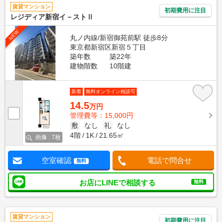
賃貸マンション
初期費用に注目
レジディア新宿イ－ストⅡ
NEW
丸ノ内線/新宿御苑前駅 徒歩8分
東京都新宿区新宿５丁目
築年数
築22年
建物階数
10階建
新着
無料オンライン相談可
14.5
万円
管理費等：15,000円
敷
なし
礼
なし
4階
1K
21.65㎡
画像 : 7枚
空室確認
電話で問合せ
無料
お店にLINEで相談する
無料
賃貸マンション
初期費用に注目