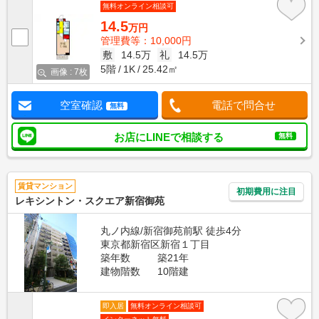
無料オンライン相談可
14.5
万円
管理費等：10,000円
敷
14.5万
礼
14.5万
5階
1K
25.42㎡
画像 : 7枚
空室確認
電話で問合せ
無料
お店にLINEで相談する
無料
賃貸マンション
初期費用に注目
レキシントン・スクエア新宿御苑
丸ノ内線/新宿御苑前駅 徒歩4分
東京都新宿区新宿１丁目
築年数
築21年
建物階数
10階建
即入居
無料オンライン相談可