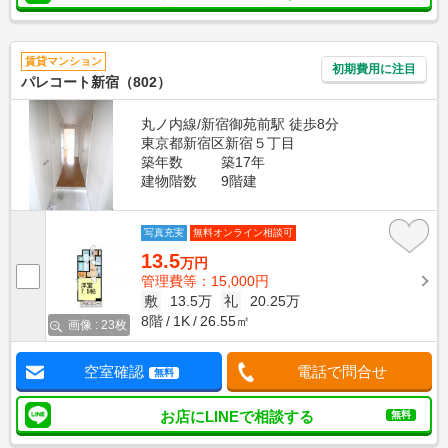
賃貸マンション
初期費用に注目
パレコート新宿（802）
丸ノ内線/新宿御苑前駅 徒歩8分
東京都新宿区新宿５丁目
築年数
築17年
建物階数
9階建
写真充実
無料オンライン相談可
13.5
万円
管理費等：15,000円
敷
13.5万
礼
20.25万
8階
1K
26.55㎡
画像 : 23枚
空室確認
電話で問合せ
無料
お店にLINEで相談する
無料