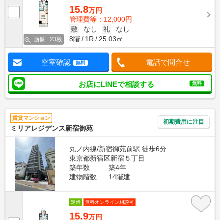
15.8
万円
管理費等：12,000円
敷
なし
礼
なし
8階
1R
25.03㎡
画像 : 23枚
空室確認
電話で問合せ
無料
お店にLINEで相談する
無料
賃貸マンション
初期費用に注目
ミリアレジデンス新宿御苑
丸ノ内線/新宿御苑前駅 徒歩6分
東京都新宿区新宿５丁目
築年数
築4年
建物階数
14階建
定借
無料オンライン相談可
15.9
万円