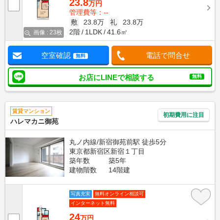
23.8
万円
管理費等：--
敷
23.8万
礼
23.8万
2階
1LDK
41.6㎡
画像 : 23枚
空室確認
電話で問合せ
無料
お店にLINEで相談する
無料
賃貸マンション
初期費用に注目
ハレマカニ御苑
丸ノ内線/新宿御苑前駅 徒歩5分
東京都新宿区新宿１丁目
築年数
築5年
建物階数
14階建
写真充実
無料オンライン相談可
インターネット無料
24
万円