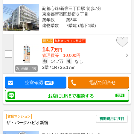
副都心線/新宿三丁目駅 徒歩7分
東京都新宿区新宿６丁目
築年数
築8年
建物階数
7階建 (地下1階)
即入居
無料オンライン相談可
14.7
万円
管理費等：10,000円
敷
14.7万
礼
なし
2階
1R
25.17㎡
画像 : 7枚
空室確認
電話で問合せ
無料
お店にLINEで相談する
無料
賃貸マンション
初期費用に注目
ザ・パークハビオ新宿