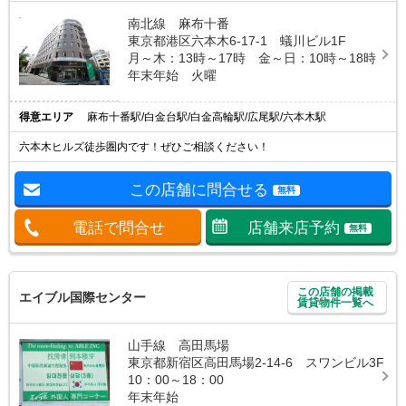
南北線 麻布十番
東京都港区六本木6-17-1 蟻川ビル1F
月～木：13時～17時 金～日：10時～18時
年末年始 火曜
得意エリア
麻布十番駅/白金台駅/白金高輪駅/広尾駅/六本木駅
六本木ヒルズ徒歩圏内です！ぜひご相談ください！
この店舗に問合せる
無料
電話で問合せ
店舗来店予約
無料
この店舗の掲載
エイブル国際センター
賃貸物件一覧へ
山手線 高田馬場
東京都新宿区高田馬場2-14-6 スワンビル3F
10：00～18：00
年末年始