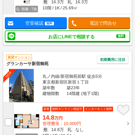
敷
16.3万
礼
16.3万
10階
1K
25.69㎡
画像 : 7枚
空室確認
電話で問合せ
無料
お店にLINEで相談する
無料
賃貸マンション
初期費用に注目
グランカーサ新宿御苑
NEW
丸ノ内線/新宿御苑前駅 徒歩5分
東京都新宿区新宿１丁目
築年数
築23年
建物階数
14階建 (地下1階)
新着
無料オンライン相談可
インターネット無料
14.8
万円
管理費等：10,000円
敷
14.8万
礼
なし