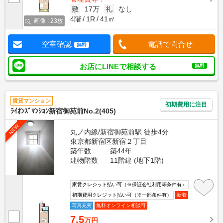
敷
17万
礼
なし
4階
1R
41㎡
画像 : 23枚
空室確認
電話で問合せ
無料
お店にLINEで相談する
無料
賃貸マンション
初期費用に注目
ﾗｲｵﾝｽﾞﾏﾝｼｮﾝ新宿御苑前No.2(405)
NEW
丸ノ内線/新宿御苑前駅 徒歩4分
東京都新宿区新宿２丁目
築年数
築44年
建物階数
11階建 (地下1階)
家賃クレジット払い可（※保証会社利用等条件有）
初期費用クレジット払い可（※一部条件有）
新着
写真充実
無料オンライン相談可
7.5
万円