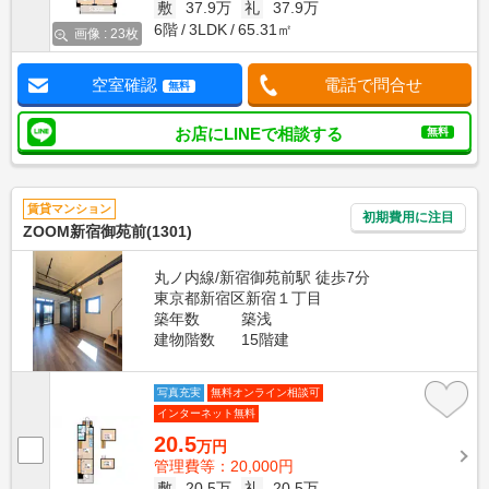
敷
37.9万
礼
37.9万
6階
3LDK
65.31㎡
画像 : 23枚
空室確認
電話で問合せ
無料
お店にLINEで相談する
無料
賃貸マンション
初期費用に注目
ZOOM新宿御苑前(1301)
丸ノ内線/新宿御苑前駅 徒歩7分
東京都新宿区新宿１丁目
築年数
築浅
建物階数
15階建
写真充実
無料オンライン相談可
インターネット無料
20.5
万円
管理費等：20,000円
敷
20.5万
礼
20.5万