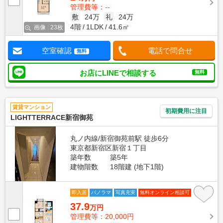
管理費等：--
敷
24万
礼
24万
4階
1LDK
41.6㎡
画像 : 23枚
空室確認
電話で問合せ
無料
お店にLINEで相談する
無料
賃貸マンション
初期費用に注目
LIGHTTERRACE新宿御苑
丸ノ内線/新宿御苑前駅 徒歩6分
東京都新宿区新宿１丁目
築年数
築5年
建物階数
18階建 (地下1階)
即入居
パノラマ
写真充実
無料オンライン相談可
37.9
万円
管理費等：20,000円