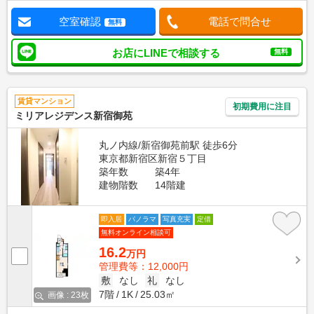
空室確認
電話で問合せ
無料
お店にLINEで相談する
無料
賃貸マンション
初期費用に注目
ミリアレジデンス新宿御苑
丸ノ内線/新宿御苑前駅 徒歩6分
東京都新宿区新宿５丁目
築年数
築4年
建物階数
14階建
即入居
パノラマ
写真充実
定借
無料オンライン相談可
16.2
万円
管理費等：12,000円
敷
なし
礼
なし
7階
1K
25.03㎡
画像 : 23枚