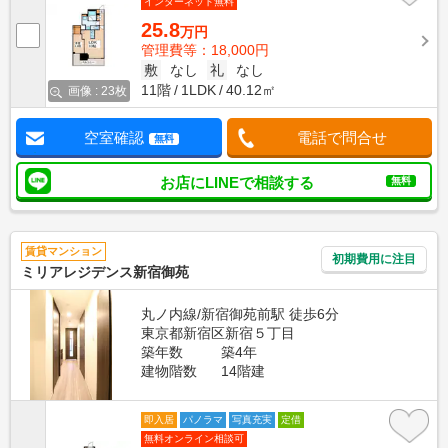
インターネット無料
25.8
万円
管理費等：18,000円
敷
なし
礼
なし
11階
1LDK
40.12㎡
画像 : 23枚
空室確認
電話で問合せ
無料
お店にLINEで相談する
無料
賃貸マンション
初期費用に注目
ミリアレジデンス新宿御苑
丸ノ内線/新宿御苑前駅 徒歩6分
東京都新宿区新宿５丁目
築年数
築4年
建物階数
14階建
即入居
パノラマ
写真充実
定借
無料オンライン相談可