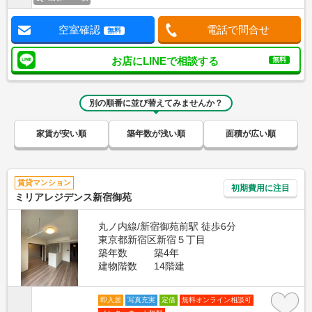
空室確認
電話で問合せ
無料
お店にLINEで相談する
無料
別の順番に並び替えてみませんか？
家賃が安い順
築年数が浅い順
面積が広い順
賃貸マンション
初期費用に注目
ミリアレジデンス新宿御苑
丸ノ内線/新宿御苑前駅 徒歩6分
東京都新宿区新宿５丁目
築年数
築4年
建物階数
14階建
即入居
写真充実
定借
無料オンライン相談可