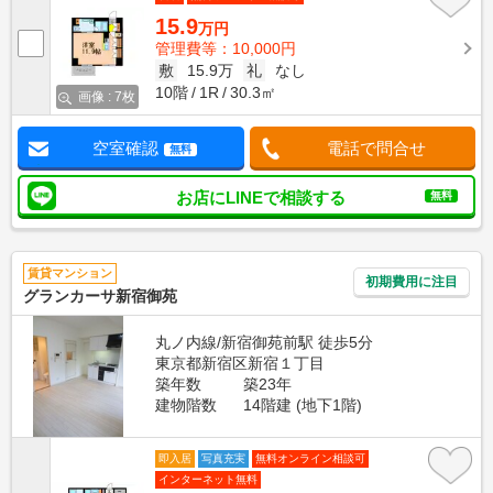
15.9
万円
管理費等：10,000円
敷
15.9万
礼
なし
10階
1R
30.3㎡
画像 : 7枚
空室確認
電話で問合せ
無料
お店にLINEで相談する
無料
賃貸マンション
初期費用に注目
グランカーサ新宿御苑
丸ノ内線/新宿御苑前駅 徒歩5分
東京都新宿区新宿１丁目
築年数
築23年
建物階数
14階建 (地下1階)
即入居
写真充実
無料オンライン相談可
インターネット無料