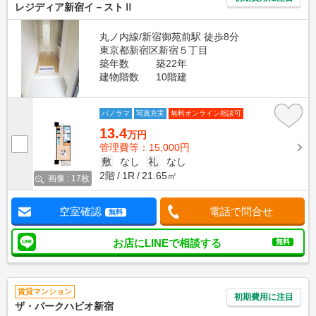
レジディア新宿イ－ストⅡ
丸ノ内線/新宿御苑前駅 徒歩8分
東京都新宿区新宿５丁目
築年数
築22年
建物階数
10階建
パノラマ
写真充実
無料オンライン相談可
13.4
万円
管理費等：15,000円
敷
なし
礼
なし
2階
1R
21.65㎡
画像 : 17枚
空室確認
電話で問合せ
無料
お店にLINEで相談する
無料
賃貸マンション
初期費用に注目
ザ・パークハビオ新宿