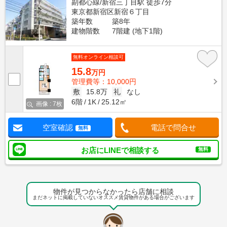
副都心線/新宿三丁目駅 徒歩7分
東京都新宿区新宿６丁目
築年数
築8年
建物階数
7階建 (地下1階)
無料オンライン相談可
15.8
万円
管理費等：10,000円
敷
15.8万
礼
なし
6階
1K
25.12㎡
画像 : 7枚
空室確認
電話で問合せ
無料
お店にLINEで相談する
無料
物件が見つからなかったら店舗に相談
まだネットに掲載していないオススメ賃貸物件がある場合がございます