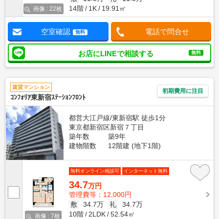
14階
1K
19.91㎡
画像 : 22枚
空室確認
電話で問合せ
無料
お店にLINEで相談する
無料
賃貸マンション
初期費用に注目
ｺﾝﾌｫﾘｱ東新宿ｽﾃｰｼｮﾝﾌﾛﾝﾄ
都営大江戸線/東新宿駅 徒歩1分
東京都新宿区新宿７丁目
築年数
築9年
建物階数
12階建 (地下1階)
無料オンライン相談可
インターネット無料
34.7
万円
管理費等：12,000円
敷
34.7万
礼
34.7万
10階
2LDK
52.54㎡
画像 : 7枚