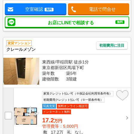
空室確認
電話で問合せ
無料
お店にLINEで相談する
無料
賃貸マンション
初期費用に注目
クレールメゾン
東西線/早稲田駅 徒歩1分
東京都新宿区馬場下町
築年数
築5年
建物階数
3階建
家賃クレジット払い可（※保証会社利用等条件有）
初期費用クレジット払い可（※一部条件有）
写真充実
無料オンライン相談可
インターネット無料
17.2
万円
管理費等：5,000円
敷
17.2万
礼
なし