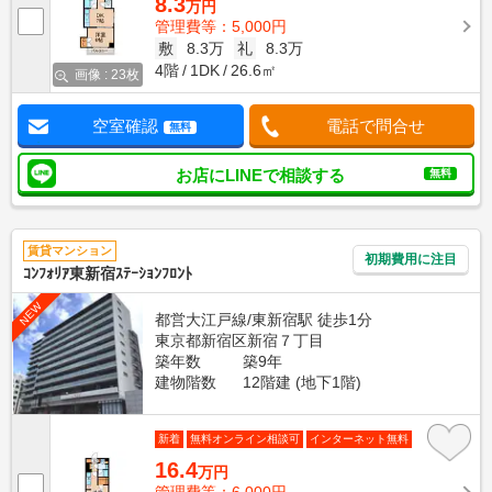
8.3
万円
管理費等：5,000円
敷
8.3万
礼
8.3万
4階
1DK
26.6㎡
画像 : 23枚
空室確認
電話で問合せ
無料
お店にLINEで相談する
無料
賃貸マンション
初期費用に注目
ｺﾝﾌｫﾘｱ東新宿ｽﾃｰｼｮﾝﾌﾛﾝﾄ
NEW
都営大江戸線/東新宿駅 徒歩1分
東京都新宿区新宿７丁目
築年数
築9年
建物階数
12階建 (地下1階)
新着
無料オンライン相談可
インターネット無料
16.4
万円