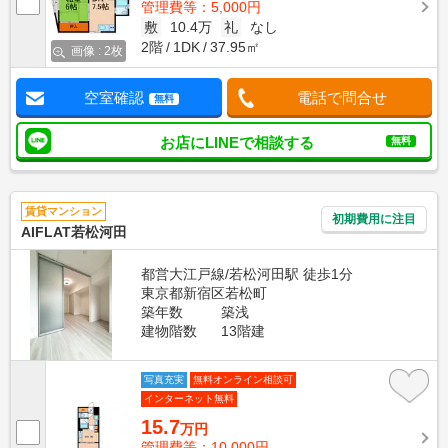
管理費等：5,000円
敷
10.4万
礼
なし
2階
1DK
37.95㎡
画像 : 2枚
空室確認
電話で問合せ
無料
お店にLINEで相談する
無料
賃貸マンション
初期費用に注目
AIFLAT若松河田
都営大江戸線/若松河田駅 徒歩1分
東京都新宿区若松町
築年数
築浅
建物階数
13階建
写真充実
無料オンライン相談可
インターネット無料
15.7
万円
管理費等：10,000円