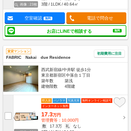
3階
1LDK
40.64㎡
画像 : 23枚
空室確認
電話で問合せ
無料
お店にLINEで相談する
無料
賃貸マンション
初期費用に注目
FABRIC Nakai due Residence
西武新宿線/中井駅 徒歩1分
東京都新宿区中落合１丁目
築年数
築浅
建物階数
4階建
即入居
パノラマ
写真充実
無料オンライン相談可
インターネット無料
17.3
万円
管理費等：10,000円
敷
17.3万
礼
なし