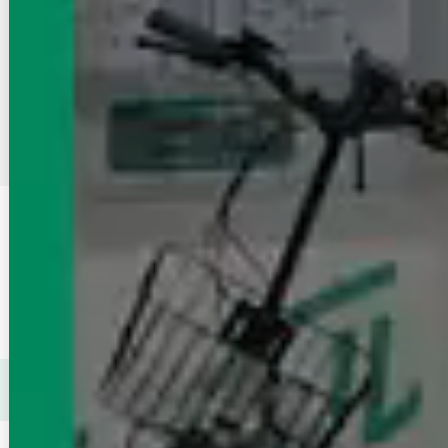
エイブル店舗でお部屋探しの相談をする
2
3
4
26
…
1
エリア
新宿区
変更する
詳細条件
【家賃】設定無し
変更する
この条件を保存する
新宿区（東京都）
周辺が得意なエイブル店舗で賃貸物件を
探す