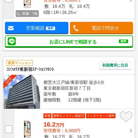
管理費等：6,000円
敷
16.4万
礼
16.4万
6階
1R
26.25㎡
画像 : 7枚
空室確認
電話で問合せ
無料
お店にLINEで相談する
無料
賃貸マンション
初期費用に注目
ｺﾝﾌｫﾘｱ東新宿ｽﾃｰｼｮﾝﾌﾛﾝﾄ
NEW
都営大江戸線/東新宿駅 徒歩1分
東京都新宿区新宿７丁目
築年数
築9年
建物階数
12階建 (地下1階)
新着
無料オンライン相談可
インターネット無料
16.2
万円
管理費等：6,000円
敷
16.2万
礼
16.2万