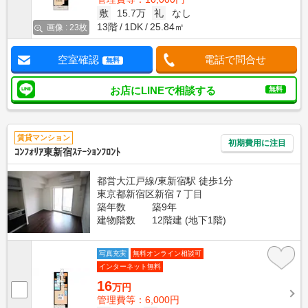
敷
15.7万
礼
なし
13階
1DK
25.84㎡
画像 : 23枚
空室確認
電話で問合せ
無料
お店にLINEで相談する
無料
賃貸マンション
初期費用に注目
ｺﾝﾌｫﾘｱ東新宿ｽﾃｰｼｮﾝﾌﾛﾝﾄ
都営大江戸線/東新宿駅 徒歩1分
東京都新宿区新宿７丁目
築年数
築9年
建物階数
12階建 (地下1階)
写真充実
無料オンライン相談可
インターネット無料
16
万円
管理費等：6,000円