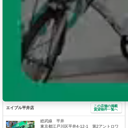
この店舗の掲載
エイブル小竹向原店
賃貸物件一覧へ
有楽町線 小竹向原
東京都練馬区小竹町2-5-6 ステーションスク
エア1F
10：00～18：00
年末年始 火曜
得意エリア
板橋区/豊島区/練馬区/和光市/新座市
有楽町線・副都心線沿線のお部屋探しは、エイブル小竹向原店へ♪
この店舗に問合せる
無料
電話で問合せ
店舗来店予約
無料
この店舗の掲載
エイブル平井店
賃貸物件一覧へ
総武線 平井
東京都江戸川区平井4-12-1 第2アントロワ