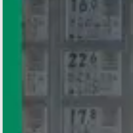
NEW
丸ノ内線/四谷三丁目駅 徒歩2分
東京都新宿区四谷３丁目
築年数
築浅
建物階数
14階建
新着
即入居
写真充実
無料オンライン相談可
インターネット無料
18.2
万円
管理費等：12,000円
敷
18.2万
礼
なし
13階
1DK
30.95㎡
画像 : 23枚
空室確認
電話で問合せ
無料
お店にLINEで相談する
無料
物件が見つからなかったら店舗に相談
まだネットに掲載していないオススメ賃貸物件がある場合がございます