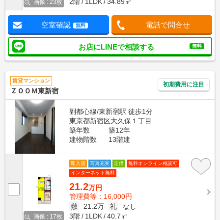
2階
1LDK
34.89㎡
画像 : 23枚
空室確認
電話で問合せ
無料
お店にLINEで相談する
無料
賃貸マンション
初期費用に注目
ＺＯＯＭ東新宿
副都心線/東新宿駅 徒歩1分
東京都新宿区大久保１丁目
築年数
築12年
建物階数
13階建
即入居
写真充実
定借
無料オンライン相談可
インターネット無料
21.2
万円
管理費等：16,000円
敷
21.2万
礼
なし
3階
1LDK
40.7㎡
画像 : 17枚