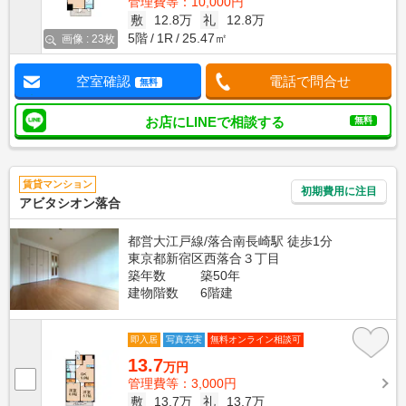
管理費等：10,000円
敷
12.8万
礼
12.8万
5階
1R
25.47㎡
画像 : 23枚
空室確認
電話で問合せ
無料
お店にLINEで相談する
無料
賃貸マンション
初期費用に注目
アビタシオン落合
都営大江戸線/落合南長崎駅 徒歩1分
東京都新宿区西落合３丁目
築年数
築50年
建物階数
6階建
即入居
写真充実
無料オンライン相談可
13.7
万円
管理費等：3,000円
敷
13.7万
礼
13.7万