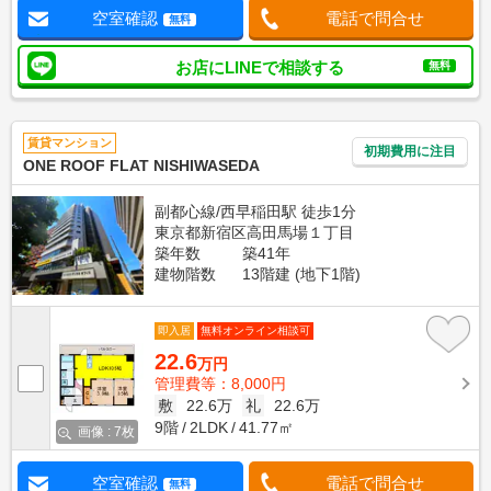
空室確認
電話で問合せ
無料
お店にLINEで相談する
無料
賃貸マンション
初期費用に注目
ONE ROOF FLAT NISHIWASEDA
副都心線/西早稲田駅 徒歩1分
東京都新宿区高田馬場１丁目
築年数
築41年
建物階数
13階建 (地下1階)
即入居
無料オンライン相談可
22.6
万円
管理費等：8,000円
敷
22.6万
礼
22.6万
9階
2LDK
41.77㎡
画像 : 7枚
空室確認
電話で問合せ
無料