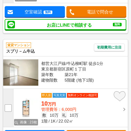
空室確認
電話で問合せ
無料
お店にLINEで相談する
無料
賃貸マンション
初期費用に注目
スプリ－ム牛込
都営大江戸線/牛込柳町駅 徒歩1分
東京都新宿区原町１丁目
築年数
築21年
建物階数
5階建 (地下1階)
即入居
写真充実
無料オンライン相談可
10
万円
管理費等：6,000円
敷
10万
礼
10万
1階
1K
22.02㎡
画像 : 23枚