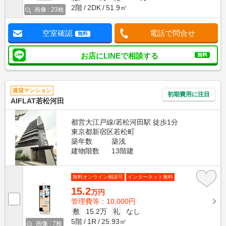
2階
2DK
51.9㎡
画像 : 23枚
空室確認
電話で問合せ
無料
お店にLINEで相談する
無料
賃貸マンション
初期費用に注目
AIFLAT若松河田
都営大江戸線/若松河田駅 徒歩1分
東京都新宿区若松町
築年数
築浅
建物階数
13階建
無料オンライン相談可
インターネット無料
15.2
万円
管理費等：10,000円
敷
15.2万
礼
なし
5階
1R
25.93㎡
画像 : 7枚