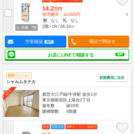
14.2
万円
管理費等：10,000円
敷
なし
礼
なし
2階
1R
26.18㎡
画像 : 7枚
空室確認
電話で問合せ
無料
お店にLINEで相談する
無料
賃貸マンション
初期費用に注目
シャルムタナカ
NEW
都営大江戸線/中井駅 徒歩1分
東京都新宿区上落合2丁目
築年数
築33年
建物階数
5階建
新着
写真充実
無料オンライン相談可