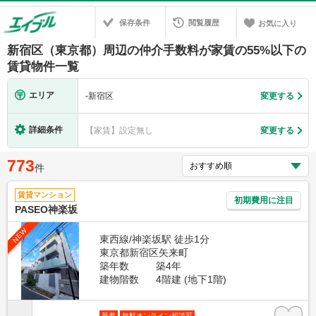
保存条件
閲覧履歴
お気に入り
新宿区（東京都）周辺の仲介手数料が家賃の55%以下の
賃貸物件一覧
エリア
-
新宿区
変更する
詳細条件
【家賃】設定無し
変更する
773
件
賃貸マンション
初期費用に注目
PASEO神楽坂
NEW
東西線/神楽坂駅 徒歩1分
東京都新宿区矢来町
築年数
築4年
建物階数
4階建 (地下1階)
新着
無料オンライン相談可