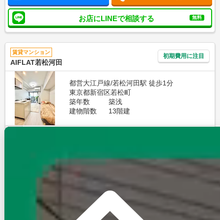
お店にLINEで相談する
無料
賃貸マンション
初期費用に注目
AIFLAT若松河田
都営大江戸線/若松河田駅 徒歩1分
東京都新宿区若松町
築年数
築浅
建物階数
13階建
即入居
写真充実
無料オンライン相談可
インターネット無料
15
万円
管理費等：10,000円
敷
15万
礼
15万
3階
1R
25.93㎡
画像 : 23枚
空室確認
電話で問合せ
無料