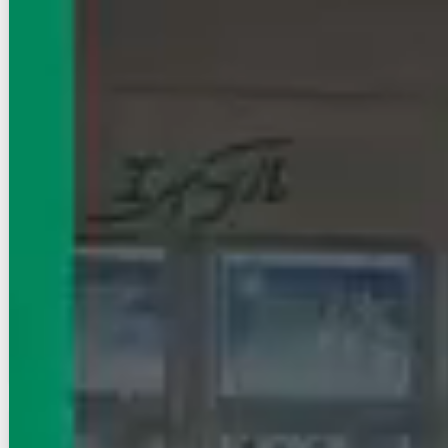
CAVANA＋YOTSUYA
NEW
丸ノ内線/四谷三丁目駅 徒歩2分
東京都新宿区四谷３丁目
築年数
築浅
建物階数
14階建
新着
即入居
写真充実
無料オンライン相談可
インターネット無料
18
万円
管理費等：12,000円
敷
18万
礼
なし
11階
1DK
30.95㎡
画像 : 23枚
空室確認
電話で問合せ
無料
お店にLINEで相談する
無料
賃貸マンション
初期費用に注目
CAVANA＋YOTSUYA