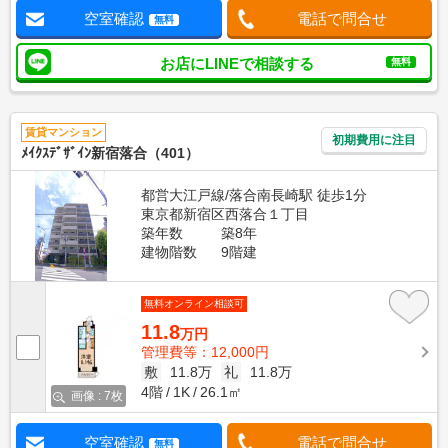
空室確認
電話で問合せ
無料
お店にLINEで相談する
無料
賃貸マンション
初期費用に注目
ﾒｲｸｽﾃﾞｻﾞｲﾝ新宿落合（401）
都営大江戸線/落合南長崎駅 徒歩1分
東京都新宿区西落合１丁目
築年数
築8年
建物階数
9階建
無料オンライン相談可
11.8
万円
管理費等：12,000円
敷
11.8万
礼
11.8万
4階
1K
26.1㎡
画像 : 7枚
空室確認
電話で問合せ
無料