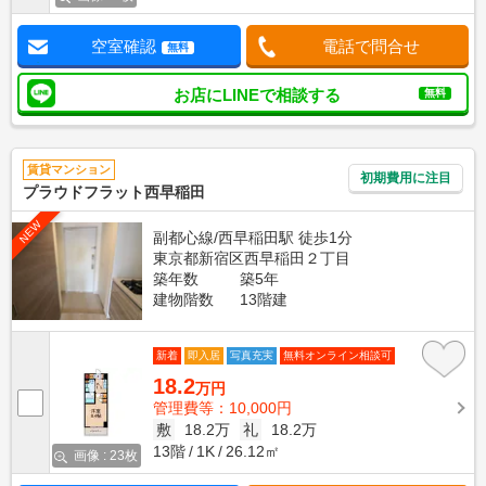
空室確認
電話で問合せ
無料
お店にLINEで相談する
無料
賃貸マンション
初期費用に注目
プラウドフラット西早稲田
NEW
副都心線/西早稲田駅 徒歩1分
東京都新宿区西早稲田２丁目
築年数
築5年
建物階数
13階建
新着
即入居
写真充実
無料オンライン相談可
18.2
万円
管理費等：10,000円
敷
18.2万
礼
18.2万
13階
1K
26.12㎡
画像 : 23枚