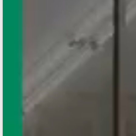
お店にLINEで相談する
無料
賃貸マンション
初期費用に注目
コーポ松原
東西線/神楽坂駅 徒歩1分
東京都新宿区矢来町
築年数
築44年
建物階数
6階建 (地下1階)
即入居
写真充実
無料オンライン相談可
21
万円
管理費等：--
敷
21万
礼
21万
3階
1DK
49.7㎡
画像 : 23枚
空室確認
電話で問合せ
無料
お店にLINEで相談する
無料