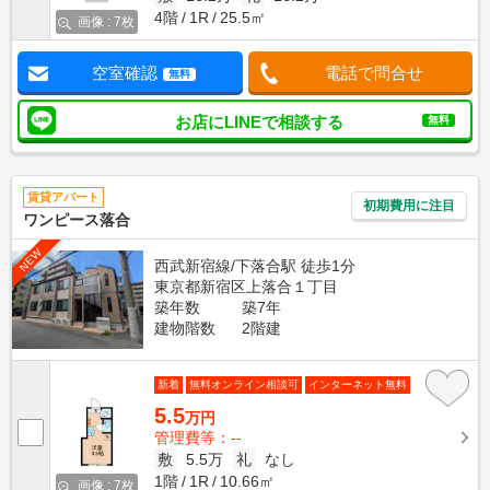
4階
1R
25.5㎡
画像 : 7枚
空室確認
電話で問合せ
無料
お店にLINEで相談する
無料
賃貸アパート
初期費用に注目
ワンピース落合
NEW
西武新宿線/下落合駅 徒歩1分
東京都新宿区上落合１丁目
築年数
築7年
建物階数
2階建
新着
無料オンライン相談可
インターネット無料
5.5
万円
管理費等：--
敷
5.5万
礼
なし
1階
1R
10.66㎡
画像 : 7枚