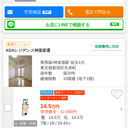
空室確認
電話で問合せ
無料
お店にLINEで相談する
無料
賃貸マンション
初期費用に注目
KDXレジデンス神楽坂通
東西線/神楽坂駅 徒歩1分
東京都新宿区矢来町
築年数
築20年
建物階数
15階建 (地下1階)
写真充実
無料オンライン相談可
インターネット無料
14.5
万円
管理費等：12,000円
敷
14.5万
礼
14.5万
7階
1R
29.43㎡
画像 : 16枚