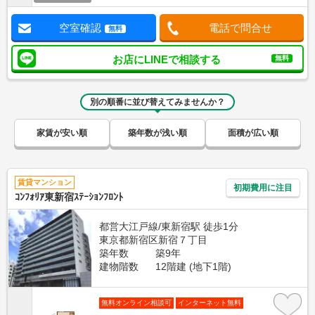
空室確認
電話で問合せ
無料
お店にLINEで相談する
無料
別の順番に並び替えてみませんか？
家賃が安い順
築年数が浅い順
面積が広い順
賃貸マンション
初期費用に注目
ｺﾝﾌｫﾘｱ東新宿ｽﾃｰｼｮﾝﾌﾛﾝﾄ
都営大江戸線/東新宿駅 徒歩1分
東京都新宿区新宿７丁目
築年数
築9年
建物階数
12階建 (地下1階)
無料オンライン相談可
インターネット無料