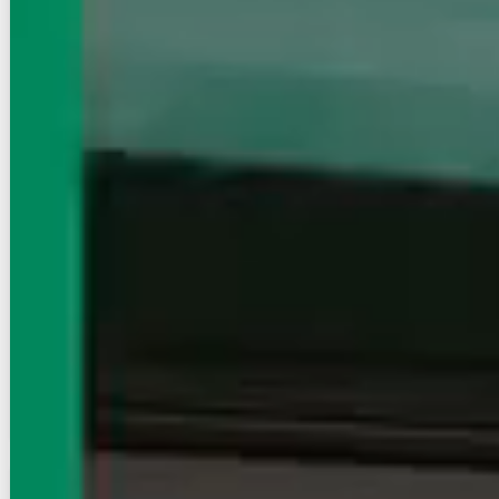
賃貸マンション
初期費用に注目
ﾚｼﾞﾃﾞｨｱ四谷三丁目
NEW
都営新宿線/曙橋駅 徒歩2分
東京都新宿区荒木町
築年数
築17年
建物階数
10階建 (地下1階)
新着
写真充実
無料オンライン相談可
14.8
万円
管理費等：15,000円
敷
なし
礼
なし
6階
1K
27.86㎡
画像 : 23枚
空室確認
電話で問合せ
無料
お店にLINEで相談する
無料
賃貸マンション
初期費用に注目