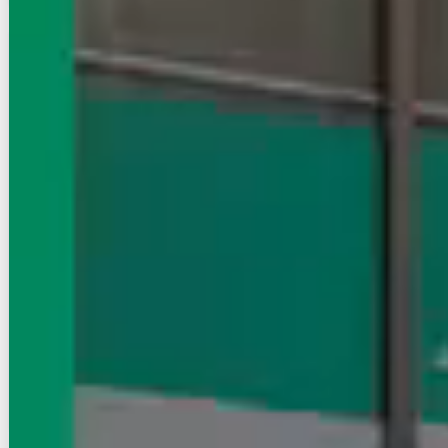
賃貸マンション
初期費用に注目
コーポ松原
東西線/神楽坂駅 徒歩1分
東京都新宿区矢来町
築年数
築44年
建物階数
6階建 (地下1階)
即入居
写真充実
無料オンライン相談可
22.5
万円
管理費等：--
敷
22.5万
礼
22.5万
4階
1DK
49.7㎡
画像 : 23枚
空室確認
電話で問合せ
無料
お店にLINEで相談する
無料