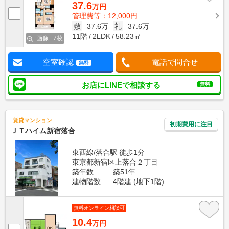
37.6
万円
管理費等：12,000円
敷
37.6万
礼
37.6万
11階
2LDK
58.23㎡
画像 : 7枚
空室確認
電話で問合せ
無料
お店にLINEで相談する
無料
賃貸マンション
初期費用に注目
ＪＴハイム新宿落合
東西線/落合駅 徒歩1分
東京都新宿区上落合２丁目
築年数
築51年
建物階数
4階建 (地下1階)
無料オンライン相談可
10.4
万円