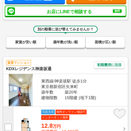
お店にLINEで相談する
無料
別の順番に並び替えてみませんか？
家賃が安い順
築年数が浅い順
面積が広い順
賃貸マンション
初期費用に注目
KDXレジデンス神楽坂通
東西線/神楽坂駅 徒歩1分
東京都新宿区矢来町
築年数
築20年
建物階数
15階建 (地下1階)
写真充実
無料オンライン相談可
インターネット無料
12.8
万円