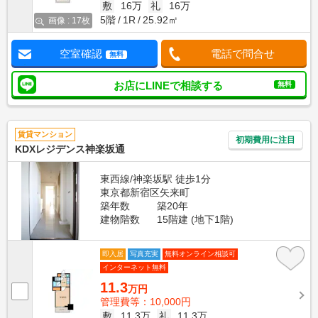
敷
16万
礼
16万
5階
1R
25.92㎡
画像 : 17枚
空室確認
電話で問合せ
無料
お店にLINEで相談する
無料
賃貸マンション
初期費用に注目
KDXレジデンス神楽坂通
東西線/神楽坂駅 徒歩1分
東京都新宿区矢来町
築年数
築20年
建物階数
15階建 (地下1階)
即入居
写真充実
無料オンライン相談可
インターネット無料
11.3
万円
管理費等：10,000円
敷
11.3万
礼
11.3万