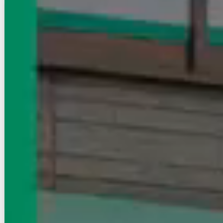
賃貸マンション
初期費用に注目
BluRock神楽坂
NEW
有楽町線/飯田橋駅 徒歩2分
東京都新宿区神楽坂３丁目
築年数
築27年
建物階数
10階建
新着
即入居
無料オンライン相談可
インターネット無料
21
万円
管理費等：10,000円
敷
なし
礼
なし
3階
1DK
32.67㎡
画像 : 7枚
空室確認
電話で問合せ
無料
お店にLINEで相談する
無料