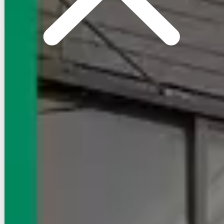
お店にLINEで相談する
無料
賃貸マンション
初期費用に注目
コーポ松原
東西線/神楽坂駅 徒歩1分
東京都新宿区矢来町
築年数
築44年
建物階数
6階建 (地下1階)
即入居
写真充実
無料オンライン相談可
23
万円
管理費等：--
敷
23万
礼
23万
4階
2LDK
47.49㎡
画像 : 23枚
空室確認
電話で問合せ
無料