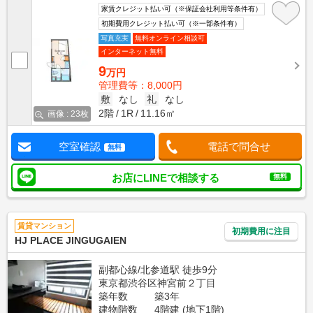
家賃クレジット払い可（※保証会社利用等条件有）
初期費用クレジット払い可（※一部条件有）
写真充実
無料オンライン相談可
インターネット無料
9
万円
管理費等：8,000円
敷
なし
礼
なし
2階
1R
11.16㎡
画像 : 23枚
空室確認
電話で問合せ
無料
お店にLINEで相談する
無料
賃貸マンション
初期費用に注目
HJ PLACE JINGUGAIEN
副都心線/北参道駅 徒歩9分
東京都渋谷区神宮前２丁目
築年数
築3年
建物階数
4階建 (地下1階)