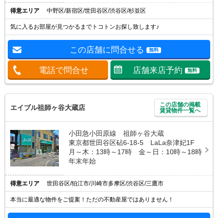
得意エリア
中野区/新宿区/世田谷区/渋谷区/杉並区
気に入るお部屋が見つかるまでトコトンお探し致します♪
この店舗に問合せる
無料
電話で問合せ
店舗来店予約
無料
この店舗の掲載
エイブル祖師ヶ谷大蔵店
賃貸物件一覧へ
小田急小田原線 祖師ヶ谷大蔵
東京都世田谷区砧6-18-5 LaLa奈津妃1F
月～木：13時～17時 金～日：10時～18時
年末年始
得意エリア
世田谷区/狛江市/川崎市多摩区/渋谷区/三鷹市
本当に最適な物件をご提案！ただの不動産屋ではありません！