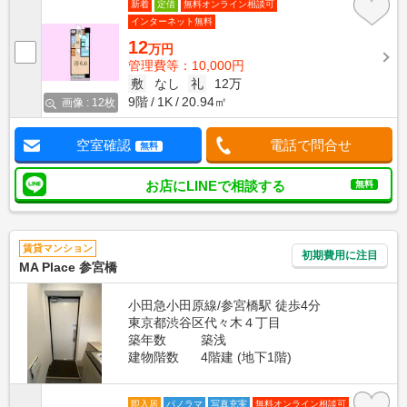
新着
定借
無料オンライン相談可
インターネット無料
12
万円
管理費等：10,000円
敷
なし
礼
12万
9階
1K
20.94㎡
画像 : 12枚
空室確認
電話で問合せ
無料
お店にLINEで相談する
無料
賃貸マンション
初期費用に注目
MA Place 参宮橋
小田急小田原線/参宮橋駅 徒歩4分
東京都渋谷区代々木４丁目
築年数
築浅
建物階数
4階建 (地下1階)
即入居
パノラマ
写真充実
無料オンライン相談可