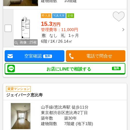
建物階数
10階建
即入居
写真充実
定借
15.3
万円
管理費等：11,000円
敷
なし
礼
1ヶ月
6階
1K
26.14㎡
画像 : 25枚
空室確認
電話で問合せ
無料
お店にLINEで相談する
無料
賃貸マンション
ジェイパーク恵比寿
山手線/恵比寿駅 徒歩11分
東京都渋谷区恵比寿2丁目
築年数
築30年
建物階数
7階建 (地下1階)