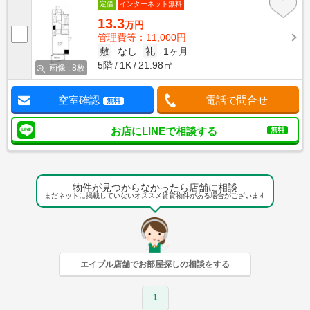
定借
インターネット無料
13.3
万円
管理費等：11,000円
敷
なし
礼
1ヶ月
5階
1K
21.98㎡
画像 : 8枚
空室確認
電話で問合せ
無料
お店にLINEで相談する
無料
物件が見つからなかったら店舗に相談
まだネットに掲載していないオススメ賃貸物件がある場合がございます
エイブル店舗でお部屋探しの相談をする
1