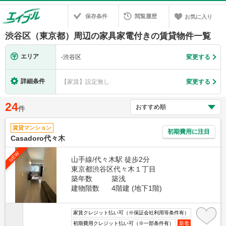
保存条件
閲覧履歴
お気に入り
渋谷区（東京都）周辺の家具家電付きの賃貸物件一覧
エリア
-
渋谷区
変更する
詳細条件
【家賃】設定無し
変更する
24
件
賃貸マンション
初期費用に注目
Casadoro代々木
NEW
山手線/代々木駅 徒歩2分
東京都渋谷区代々木１丁目
築年数
築浅
建物階数
4階建 (地下1階)
家賃クレジット払い可（※保証会社利用等条件有）
初期費用クレジット払い可（※一部条件有）
新着