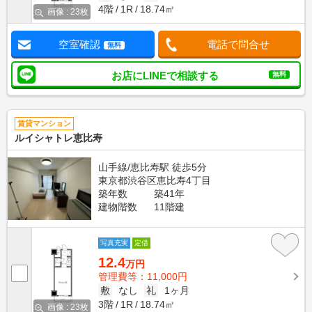
4階
1R
18.74㎡
画像 : 23枚
空室確認
電話で問合せ
無料
お店にLINEで相談する
無料
賃貸マンション
ルイシャトレ恵比寿
山手線/恵比寿駅 徒歩5分
東京都渋谷区恵比寿4丁目
築年数
築41年
建物階数
11階建
写真充実
定借
12.4
万円
管理費等：11,000円
敷
なし
礼
1ヶ月
3階
1R
18.74㎡
画像 : 23枚