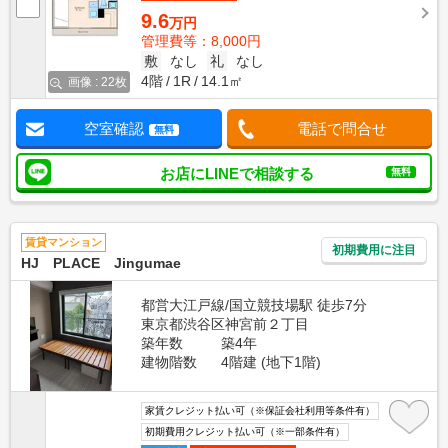
9.6
万円
管理費等：8,000円
敷
なし
礼
なし
4階
1R
14.1㎡
画像 : 22枚
空室確認
電話で問合せ
無料
お店にLINEで相談する
無料
賃貸マンション
初期費用に注目
HJ PLACE Jingumae
都営大江戸線/国立競技場駅 徒歩7分
東京都渋谷区神宮前２丁目
築年数
築4年
建物階数
4階建 (地下1階)
家賃クレジット払い可（※保証会社利用等条件有）
初期費用クレジット払い可（※一部条件有）