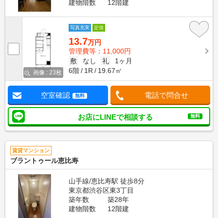
建物階数
12階建
写真充実
定借
13.7
万円
管理費等：11,000円
敷
なし
礼
1ヶ月
6階
1R
19.67㎡
画像 : 23枚
空室確認
電話で問合せ
無料
お店にLINEで相談する
無料
賃貸マンション
ブラントゥール恵比寿
山手線/恵比寿駅 徒歩8分
東京都渋谷区東3丁目
築年数
築28年
建物階数
12階建