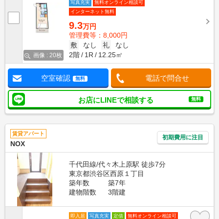
写真充実
無料オンライン相談可
インターネット無料
9.3
万円
管理費等：8,000円
敷
なし
礼
なし
2階
1R
12.25㎡
画像 : 20枚
空室確認
電話で問合せ
無料
お店にLINEで相談する
無料
賃貸アパート
初期費用に注目
NOX
千代田線/代々木上原駅 徒歩7分
東京都渋谷区西原１丁目
築年数
築7年
建物階数
3階建
即入居
写真充実
定借
無料オンライン相談可