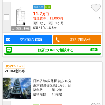
写真充実
定借
11.7
万円
管理費等：11,000円
敷
なし
礼
1ヶ月
6階
1R
16.8㎡
画像 : 19枚
空室確認
電話で問合せ
無料
お店にLINEで相談する
無料
賃貸マンション
ZOOM恵比寿
日比谷線/広尾駅 徒歩15分
東京都渋谷区恵比寿3丁目
築年数
築12年
建物階数
10階建