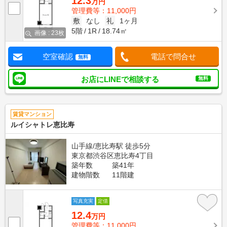
12.3
万円
管理費等：11,000円
敷
なし
礼
1ヶ月
5階
1R
18.74㎡
画像 : 23枚
空室確認
電話で問合せ
無料
お店にLINEで相談する
無料
賃貸マンション
ルイシャトレ恵比寿
山手線/恵比寿駅 徒歩5分
東京都渋谷区恵比寿4丁目
築年数
築41年
建物階数
11階建
写真充実
定借
12.4
万円
管理費等：11,000円