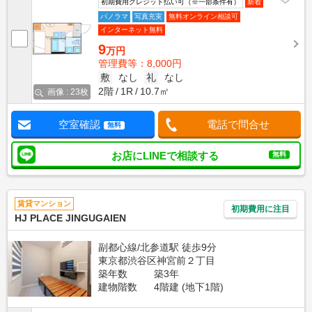
初期費用クレジット払い可（※一部条件有）
新着
パノラマ
写真充実
無料オンライン相談可
インターネット無料
9
万円
管理費等：8,000円
敷
なし
礼
なし
2階
1R
10.7㎡
画像 : 23枚
空室確認
電話で問合せ
無料
お店にLINEで相談する
無料
賃貸マンション
初期費用に注目
HJ PLACE JINGUGAIEN
副都心線/北参道駅 徒歩9分
東京都渋谷区神宮前２丁目
築年数
築3年
建物階数
4階建 (地下1階)