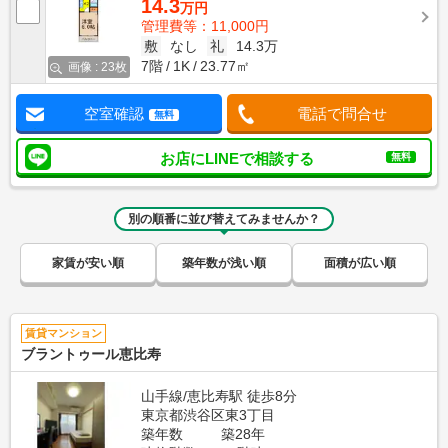
14.3
万円
管理費等：11,000円
敷
なし
礼
14.3万
7階
1K
23.77㎡
画像 : 23枚
空室確認
電話で問合せ
無料
お店にLINEで相談する
無料
別の順番に並び替えてみませんか？
家賃が安い順
築年数が浅い順
面積が広い順
賃貸マンション
ブラントゥール恵比寿
山手線/恵比寿駅 徒歩8分
東京都渋谷区東3丁目
築年数
築28年