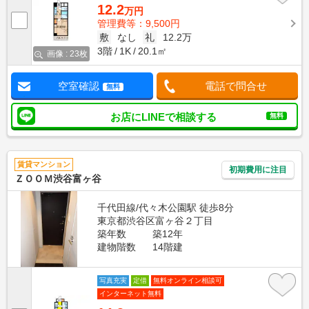
12.2
万円
管理費等：9,500円
敷
なし
礼
12.2万
3階
1K
20.1㎡
画像 : 23枚
空室確認
電話で問合せ
無料
お店にLINEで相談する
無料
賃貸マンション
初期費用に注目
ＺＯＯＭ渋谷富ヶ谷
千代田線/代々木公園駅 徒歩8分
東京都渋谷区富ヶ谷２丁目
築年数
築12年
建物階数
14階建
写真充実
定借
無料オンライン相談可
インターネット無料