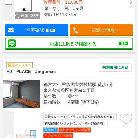
管理費等：11,000円
敷
なし
礼
1ヶ月
3階
1R
18.74㎡
画像 : 23枚
空室確認
電話で問合せ
無料
お店にLINEで相談する
無料
賃貸マンション
初期費用に注目
HJ PLACE Jingumae
都営大江戸線/国立競技場駅 徒歩7分
東京都渋谷区神宮前２丁目
築年数
築4年
建物階数
4階建 (地下1階)
家賃クレジット払い可（※保証会社利用等条件有）
初期費用クレジット払い可（※一部条件有）
写真充実
無料オンライン相談可
インターネット無料