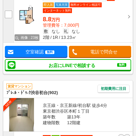
即入居
写真充実
無料オンライン相談可
インターネット無料
8.8
万円
管理費等：7,000円
敷
なし
礼
なし
2階
1R
13.23㎡
画像 : 23枚
空室確認
電話で問合せ
無料
お店にLINEで相談する
無料
賃貸マンション
初期費用に注目
ﾌﾟﾚ-ﾙ・ﾄﾞｩ-ｸ渋谷初台(902)
NEW
京王線・京王新線/初台駅 徒歩4分
東京都渋谷区本町１丁目
築年数
築13年
建物階数
12階建