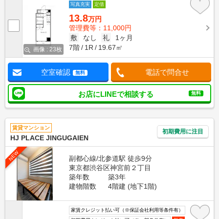
写真充実
定借
13.8
万円
管理費等：11,000円
敷
なし
礼
1ヶ月
7階
1R
19.67㎡
画像 : 23枚
空室確認
電話で問合せ
無料
お店にLINEで相談する
無料
賃貸マンション
初期費用に注目
HJ PLACE JINGUGAIEN
NEW
副都心線/北参道駅 徒歩9分
東京都渋谷区神宮前２丁目
築年数
築3年
建物階数
4階建 (地下1階)
家賃クレジット払い可（※保証会社利用等条件有）