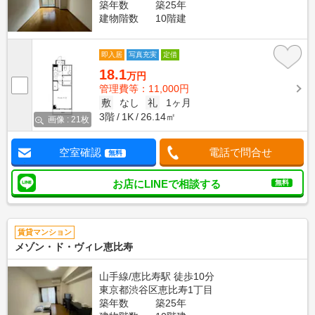
築年数
築25年
建物階数
10階建
即入居
写真充実
定借
18.1
万円
管理費等：11,000円
敷
なし
礼
1ヶ月
3階
1K
26.14㎡
画像 : 21枚
空室確認
電話で問合せ
無料
お店にLINEで相談する
無料
賃貸マンション
メゾン・ド・ヴィレ恵比寿
山手線/恵比寿駅 徒歩10分
東京都渋谷区恵比寿1丁目
築年数
築25年