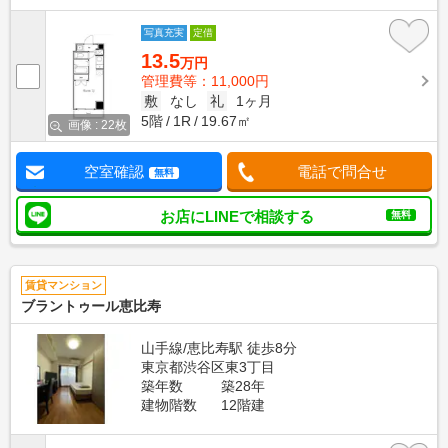
写真充実
定借
13.5
万円
管理費等：11,000円
敷
なし
礼
1ヶ月
5階
1R
19.67㎡
画像 : 22枚
空室確認
電話で問合せ
無料
お店にLINEで相談する
無料
賃貸マンション
ブラントゥール恵比寿
山手線/恵比寿駅 徒歩8分
東京都渋谷区東3丁目
築年数
築28年
建物階数
12階建