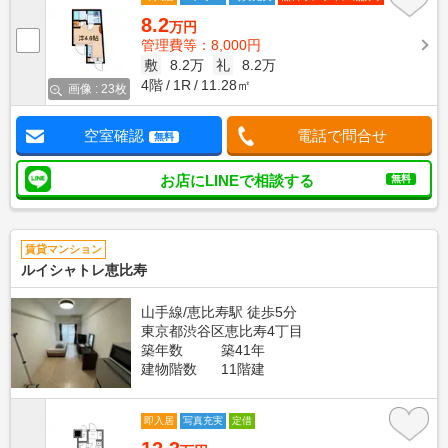
8.2
万円
管理費等：8,000円
敷
8.2万
礼
8.2万
4階
1R
11.28㎡
画像 : 23枚
空室確認
電話で問合せ
無料
お店にLINEで相談する
無料
賃貸マンション
ルイシャトレ恵比寿
山手線/恵比寿駅 徒歩5分
東京都渋谷区恵比寿4丁目
築年数
築41年
建物階数
11階建
即入居
写真充実
定借