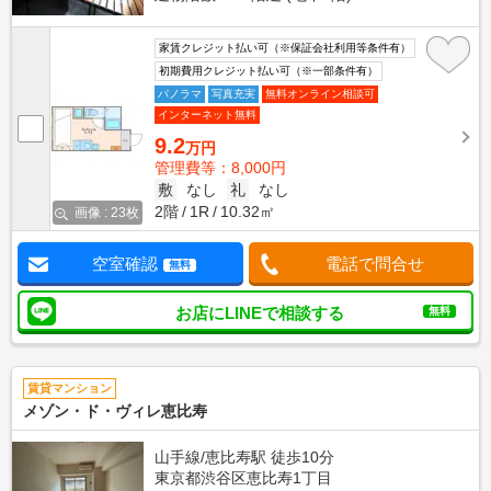
家賃クレジット払い可（※保証会社利用等条件有）
初期費用クレジット払い可（※一部条件有）
パノラマ
写真充実
無料オンライン相談可
インターネット無料
9.2
万円
管理費等：8,000円
敷
なし
礼
なし
2階
1R
10.32㎡
画像 : 23枚
空室確認
電話で問合せ
無料
お店にLINEで相談する
無料
賃貸マンション
メゾン・ド・ヴィレ恵比寿
山手線/恵比寿駅 徒歩10分
東京都渋谷区恵比寿1丁目