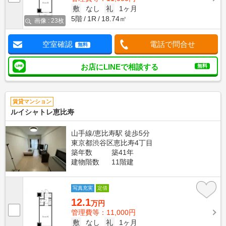
敷
なし
礼
1ヶ月
5階
1R
18.74㎡
画像 : 23枚
空室確認
電話で問合せ
無料
お店にLINEで相談する
無料
賃貸マンション
ルイシャトレ恵比寿
山手線/恵比寿駅 徒歩5分
東京都渋谷区恵比寿4丁目
築年数
築41年
建物階数
11階建
写真充実
定借
12.1
万円
管理費等：11,000円
敷
なし
礼
1ヶ月