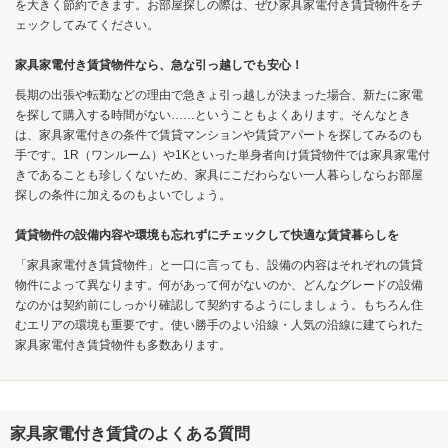
を大きく節約できます。お部屋探しの際は、ぜひ家具家電付き賃貸物件をチ
ェックしてみてください。
家具家電付き賃貸物件なら、急な引っ越しでも安心！
長期の出張や転勤などの理由で急きょ引っ越しが決まった場合、新たに家電
を探して購入する時間がない……ということもよくあります。そんなとき
は、家具家電付きの条件で賃貸マンションや賃貸アパートを探してみるのも
手です。1R（ワンルーム）や1Kといった単身者向け賃貸物件では家具家電付
きであることも珍しくないため、家具にこだわらない一人暮らしならお部屋
探しの条件に加えるのもよいでしょう。
賃貸物件の設備内容や環境も忘れずにチェックして快適な賃貸暮らしを
「家具家電付き賃貸物件」と一口に言っても、設備の内容はそれぞれの賃貸
物件によって異なります。何があって何がないのか、どんなグレードの設備
なのかは契約前にしっかり確認して契約するようにしましょう。もちろん住
むエリアの環境も重要です。使い勝手のよい沿線・人気の沿線に建てられた
家具家電付き賃貸物件も多数あります。
家具家電付き賃貸のよくある質問