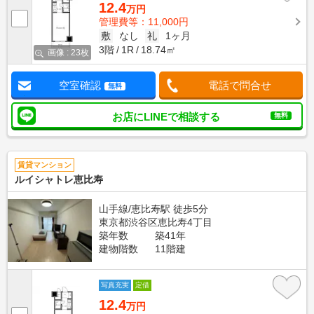
12.4
万円
管理費等：11,000円
敷
なし
礼
1ヶ月
3階
1R
18.74㎡
画像 : 23枚
空室確認
電話で問合せ
無料
お店にLINEで相談する
無料
賃貸マンション
ルイシャトレ恵比寿
山手線/恵比寿駅 徒歩5分
東京都渋谷区恵比寿4丁目
築年数
築41年
建物階数
11階建
写真充実
定借
12.4
万円