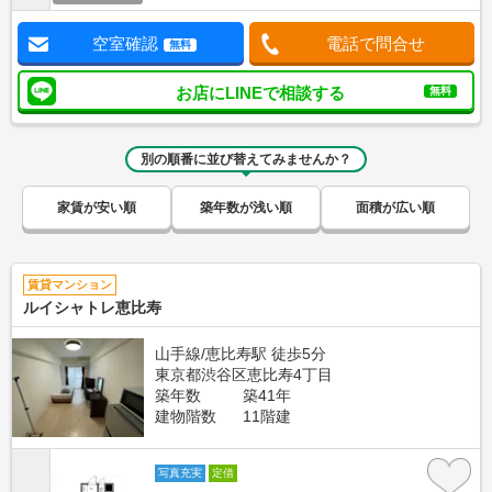
空室確認
電話で問合せ
無料
お店にLINEで相談する
無料
別の順番に並び替えてみませんか？
家賃が安い順
築年数が浅い順
面積が広い順
賃貸マンション
ルイシャトレ恵比寿
山手線/恵比寿駅 徒歩5分
東京都渋谷区恵比寿4丁目
築年数
築41年
建物階数
11階建
写真充実
定借