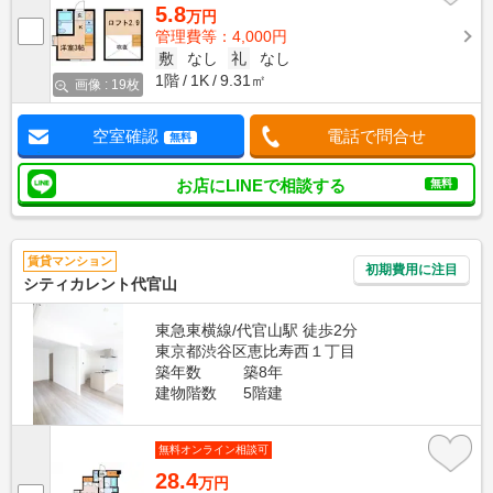
5.8
万円
管理費等：4,000円
敷
なし
礼
なし
1階
1K
9.31㎡
画像 : 19枚
空室確認
電話で問合せ
無料
お店にLINEで相談する
無料
賃貸マンション
初期費用に注目
シティカレント代官山
東急東横線/代官山駅 徒歩2分
東京都渋谷区恵比寿西１丁目
築年数
築8年
建物階数
5階建
無料オンライン相談可
28.4
万円