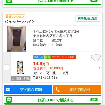
お店にLINEで相談する
無料
賃貸マンション
初期費用に注目
代々木パークハイツ
千代田線/代々木公園駅 徒歩2分
東京都渋谷区富ヶ谷１丁目
築年数
築12年
建物階数
10階建
写真充実
定借
無料オンライン相談可
14.9
万円
管理費等：10,000円
敷
29.8万
礼
29.8万
7階
1K
26.21㎡
画像 : 23枚
空室確認
電話で問合せ
無料
お店にLINEで相談する
無料