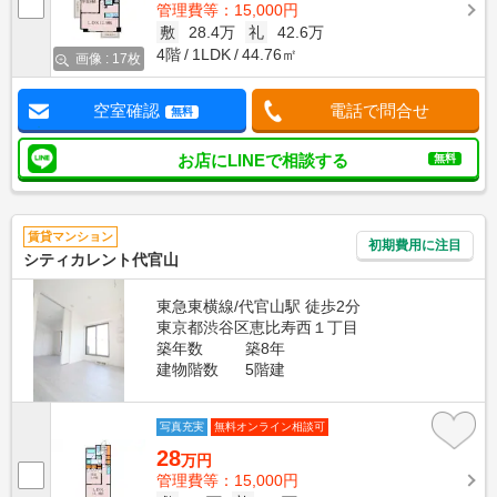
管理費等：15,000円
敷
28.4万
礼
42.6万
4階
1LDK
44.76㎡
画像 : 17枚
空室確認
電話で問合せ
無料
お店にLINEで相談する
無料
賃貸マンション
初期費用に注目
シティカレント代官山
東急東横線/代官山駅 徒歩2分
東京都渋谷区恵比寿西１丁目
築年数
築8年
建物階数
5階建
写真充実
無料オンライン相談可
28
万円
管理費等：15,000円