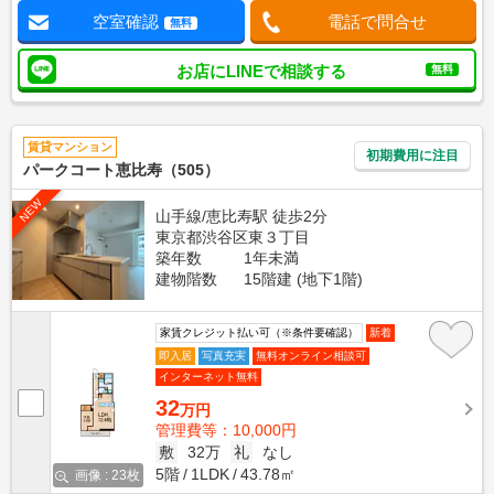
空室確認
電話で問合せ
無料
お店にLINEで相談する
無料
賃貸マンション
初期費用に注目
パークコート恵比寿（505）
NEW
山手線/恵比寿駅 徒歩2分
東京都渋谷区東３丁目
築年数
1年未満
建物階数
15階建 (地下1階)
家賃クレジット払い可（※条件要確認）
新着
即入居
写真充実
無料オンライン相談可
インターネット無料
32
万円
管理費等：10,000円
敷
32万
礼
なし
5階
1LDK
43.78㎡
画像 : 23枚