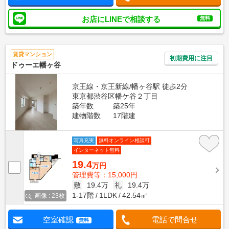
お店にLINEで相談する
無料
賃貸マンション
初期費用に注目
ドゥーエ幡ヶ谷
京王線・京王新線/幡ヶ谷駅 徒歩2分
東京都渋谷区幡ケ谷２丁目
築年数
築25年
建物階数
17階建
写真充実
無料オンライン相談可
インターネット無料
19.4
万円
管理費等：15,000円
敷
19.4万
礼
19.4万
1-17階
1LDK
42.54㎡
画像 : 23枚
空室確認
電話で問合せ
無料