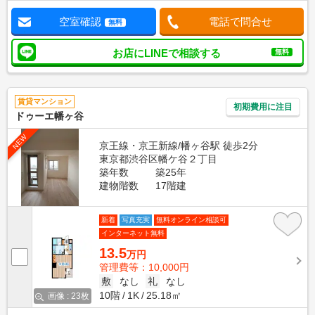
空室確認
電話で問合せ
無料
お店にLINEで相談する
無料
賃貸マンション
初期費用に注目
ドゥーエ幡ヶ谷
NEW
京王線・京王新線/幡ヶ谷駅 徒歩2分
東京都渋谷区幡ケ谷２丁目
築年数
築25年
建物階数
17階建
新着
写真充実
無料オンライン相談可
インターネット無料
13.5
万円
管理費等：10,000円
敷
なし
礼
なし
10階
1K
25.18㎡
画像 : 23枚