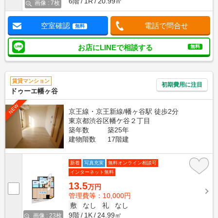
6階
1R
20.99㎡
画像 : 7枚
空室確認
電話で問合せ
無料
お店にLINEで相談する
無料
賃貸マンション
初期費用に注目
ドゥーエ幡ヶ谷
NEW
京王線・京王新線/幡ヶ谷駅 徒歩2分
東京都渋谷区幡ケ谷２丁目
築年数
築25年
建物階数
17階建
新着
写真充実
無料オンライン相談可
インターネット無料
13.5
万円
管理費等：10,000円
敷
なし
礼
なし
9階
1K
24.99㎡
画像 : 23枚