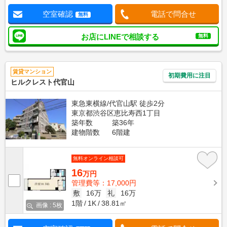
空室確認
電話で問合せ
無料
お店にLINEで相談する
無料
賃貸マンション
初期費用に注目
ヒルクレスト代官山
東急東横線/代官山駅 徒歩2分
東京都渋谷区恵比寿西1丁目
築年数
築36年
建物階数
6階建
無料オンライン相談可
16
万円
管理費等：17,000円
敷
16万
礼
16万
1階
1K
38.81㎡
画像 : 5枚