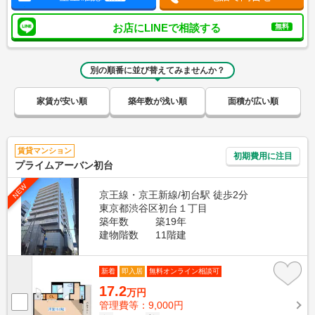
お店にLINEで相談する
無料
別の順番に並び替えてみませんか？
家賃が安い順
築年数が浅い順
面積が広い順
賃貸マンション
初期費用に注目
プライムアーバン初台
NEW
京王線・京王新線/初台駅 徒歩2分
東京都渋谷区初台１丁目
築年数
築19年
建物階数
11階建
新着
即入居
無料オンライン相談可
17.2
万円
管理費等：9,000円