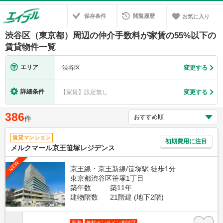
保存条件
閲覧履歴
お気に入り
渋谷区（東京都）周辺の仲介手数料が家賃の55%以下の
賃貸物件一覧
エリア
-
渋谷区
変更する
詳細条件
【家賃】設定無し
変更する
386
件
賃貸マンション
初期費用に注目
メルクマール京王笹塚レジデンス
NEW
京王線・京王新線/笹塚駅 徒歩1分
東京都渋谷区笹塚1丁目
築年数
築11年
建物階数
21階建 (地下2階)
新着
無料オンライン相談可