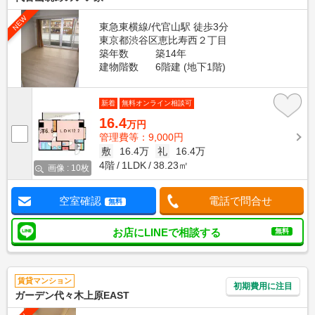
NEW
東急東横線/代官山駅 徒歩3分
東京都渋谷区恵比寿西２丁目
築年数
築14年
建物階数
6階建 (地下1階)
新着
無料オンライン相談可
16.4
万円
管理費等：9,000円
敷
16.4万
礼
16.4万
4階
1LDK
38.23㎡
画像 : 10枚
空室確認
電話で問合せ
無料
お店にLINEで相談する
無料
賃貸マンション
初期費用に注目
ガーデン代々木上原EAST