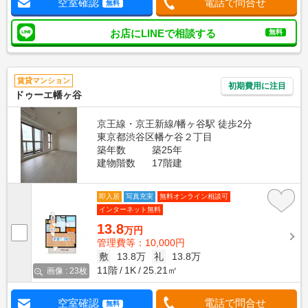
空室確認
電話で問合せ
無料
お店にLINEで相談する
無料
賃貸マンション
初期費用に注目
ドゥーエ幡ヶ谷
京王線・京王新線/幡ヶ谷駅 徒歩2分
東京都渋谷区幡ケ谷２丁目
築年数
築25年
建物階数
17階建
即入居
写真充実
無料オンライン相談可
インターネット無料
13.8
万円
管理費等：10,000円
敷
13.8万
礼
13.8万
11階
1K
25.21㎡
画像 : 23枚
空室確認
電話で問合せ
無料