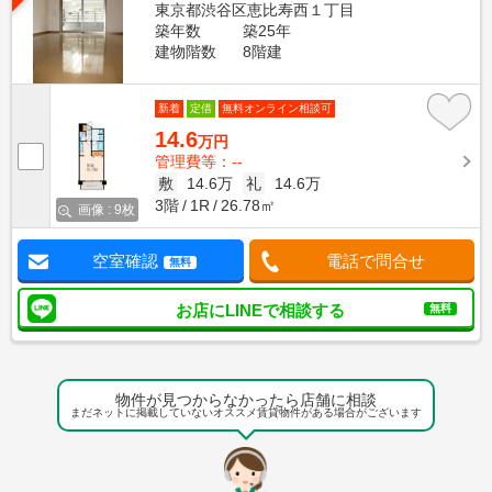
東京都渋谷区恵比寿西１丁目
築年数
築25年
建物階数
8階建
新着
定借
無料オンライン相談可
14.6
万円
管理費等：--
敷
14.6万
礼
14.6万
3階
1R
26.78㎡
画像 : 9枚
空室確認
電話で問合せ
無料
お店にLINEで相談する
無料
物件が見つからなかったら店舗に相談
まだネットに掲載していないオススメ賃貸物件がある場合がございます