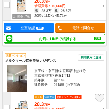
28.3
万円
管理費等：15,000円
敷
28.3万
礼
28.3万
20階
1LDK
45.71㎡
画像 : 7枚
空室確認
電話で問合せ
無料
お店にLINEで相談する
無料
賃貸マンション
初期費用に注目
メルクマール京王笹塚レジデンス
京王線・京王新線/笹塚駅 徒歩1分
東京都渋谷区笹塚1丁目
築年数
築11年
建物階数
21階建 (地下2階)
即入居
写真充実
無料オンライン相談可
28.3
万円