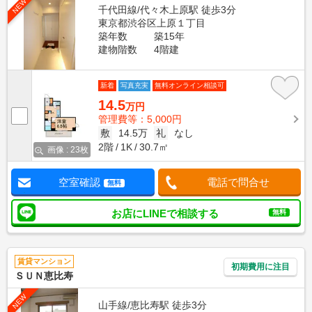
NEW
千代田線/代々木上原駅 徒歩3分
東京都渋谷区上原１丁目
築年数
築15年
建物階数
4階建
新着
写真充実
無料オンライン相談可
14.5
万円
管理費等：5,000円
敷
14.5万
礼
なし
2階
1K
30.7㎡
画像 : 23枚
空室確認
電話で問合せ
無料
お店にLINEで相談する
無料
賃貸マンション
初期費用に注目
ＳＵＮ恵比寿
NEW
山手線/恵比寿駅 徒歩3分