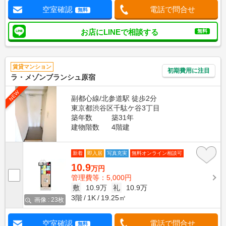
空室確認
電話で問合せ
無料
お店にLINEで相談する
無料
賃貸マンション
初期費用に注目
ラ・メゾンブランシュ原宿
NEW
副都心線/北参道駅 徒歩2分
東京都渋谷区千駄ケ谷3丁目
築年数
築31年
建物階数
4階建
新着
即入居
写真充実
無料オンライン相談可
10.9
万円
管理費等：5,000円
敷
10.9万
礼
10.9万
3階
1K
19.25㎡
画像 : 23枚
空室確認
電話で問合せ
無料