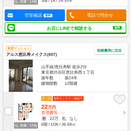
3階
1K
24.93㎡
画像 : 14枚
空室確認
電話で問合せ
無料
お店にLINEで相談する
無料
賃貸マンション
初期費用に注目
アルス恵比寿メイクス(607)
山手線/恵比寿駅 徒歩2分
東京都渋谷区恵比寿西１丁目
築年数
築24年
建物階数
12階建
即入居
無料オンライン相談可
22
万円
管理費等：--
敷
22万
礼
なし
6階
1DK
36.68㎡
画像 : 15枚