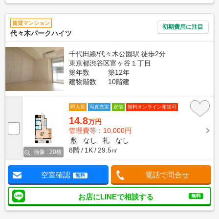
賃貸マンション
初期費用に注目
代々木パークハイツ
千代田線/代々木公園駅 徒歩2分
東京都渋谷区富ヶ谷１丁目
築年数
築12年
建物階数
10階建
即入居
写真充実
定借
無料オンライン相談可
14.8
万円
管理費等：10,000円
敷
なし
礼
なし
8階
1K
29.5㎡
画像 : 20枚
空室確認
電話で問合せ
無料
お店にLINEで相談する
無料