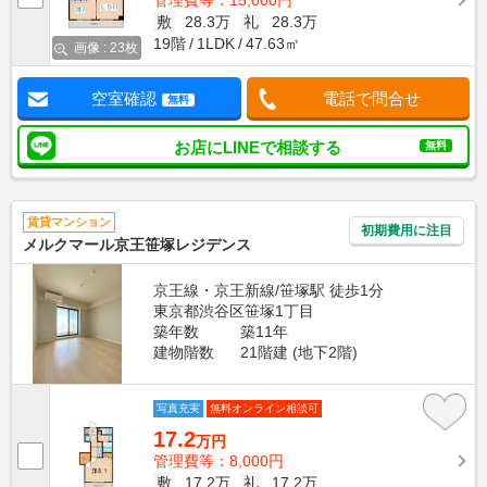
管理費等：15,000円
敷
28.3万
礼
28.3万
19階
1LDK
47.63㎡
画像 : 23枚
空室確認
電話で問合せ
無料
お店にLINEで相談する
無料
賃貸マンション
初期費用に注目
メルクマール京王笹塚レジデンス
京王線・京王新線/笹塚駅 徒歩1分
東京都渋谷区笹塚1丁目
築年数
築11年
建物階数
21階建 (地下2階)
写真充実
無料オンライン相談可
17.2
万円
管理費等：8,000円
敷
17.2万
礼
17.2万