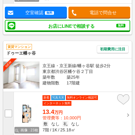
空室確認
電話で問合せ
無料
お店にLINEで相談する
無料
賃貸マンション
初期費用に注目
ドゥーエ幡ヶ谷
NEW
京王線・京王新線/幡ヶ谷駅 徒歩2分
東京都渋谷区幡ケ谷２丁目
築年数
築25年
建物階数
17階建
新着
写真充実
無料オンライン相談可
インターネット無料
13.4
万円
管理費等：10,000円
敷
なし
礼
なし
7階
1K
25.18㎡
画像 : 23枚