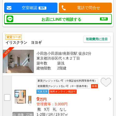
空室確認
電話で問合せ
無料
お店にLINEで相談する
無料
賃貸コーポ
初期費用に注目
イリスクラン ヨヨギ
NEW
小田急小田原線/南新宿駅 徒歩2分
東京都渋谷区代々木２丁目
築年数
築浅
建物階数
2階建
家賃クレジット払い可（※保証会社利用等条件有）
初期費用クレジット払い可（※一部条件有）
新着
写真充実
無料オンライン相談可
9
万円
管理費等：3,000円
敷
9万
礼
なし
1-2階
1R
19.97㎡
画像 : 22枚