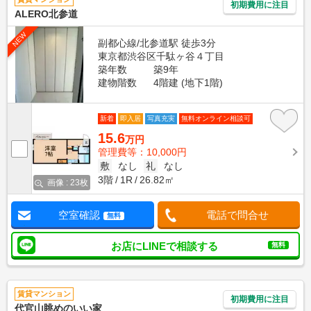
初期費用に注目
ALERO北参道
NEW
副都心線/北参道駅 徒歩3分
東京都渋谷区千駄ヶ谷４丁目
築年数
築9年
建物階数
4階建 (地下1階)
新着
即入居
写真充実
無料オンライン相談可
15.6
万円
管理費等：10,000円
敷
なし
礼
なし
3階
1R
26.82㎡
画像 : 23枚
空室確認
電話で問合せ
無料
お店にLINEで相談する
無料
賃貸マンション
初期費用に注目
代官山眺めのいい家