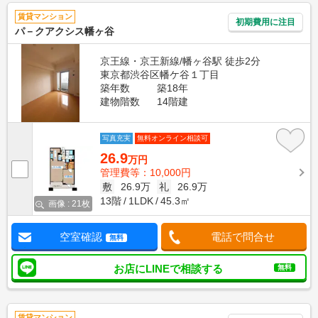
賃貸マンション
初期費用に注目
パ－クアクシス幡ヶ谷
京王線・京王新線/幡ヶ谷駅 徒歩2分
東京都渋谷区幡ケ谷１丁目
築年数
築18年
建物階数
14階建
写真充実
無料オンライン相談可
26.9
万円
管理費等：10,000円
敷
26.9万
礼
26.9万
13階
1LDK
45.3㎡
画像 : 21枚
空室確認
電話で問合せ
無料
お店にLINEで相談する
無料
賃貸マンション