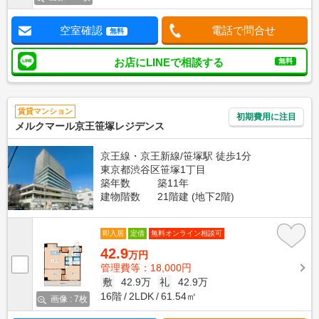
空室確認
電話で問合せ
無料
お店にLINEで相談する
無料
賃貸マンション
初期費用に注目
メルクマール京王笹塚レジデンス
京王線・京王新線/笹塚駅 徒歩1分
東京都渋谷区笹塚1丁目
築年数
築11年
建物階数
21階建 (地下2階)
即入居
定借
無料オンライン相談可
42.9
万円
管理費等：18,000円
敷
42.9万
礼
42.9万
16階
2LDK
61.54㎡
画像 : 7枚