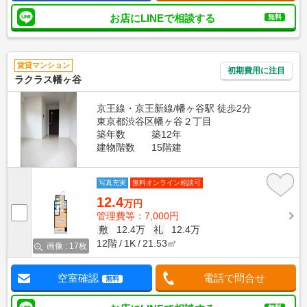
お店にLINEで相談する
無料
賃貸マンション
初期費用に注目
ラクラス幡ヶ谷
京王線・京王新線/幡ヶ谷駅 徒歩2分
東京都渋谷区幡ヶ谷２丁目
築年数
築12年
建物階数
15階建
写真充実
無料オンライン相談可
12.4
万円
管理費等：7,000円
敷
12.4万
礼
12.4万
12階
1K
21.53㎡
画像 : 17枚
空室確認
電話で問合せ
無料