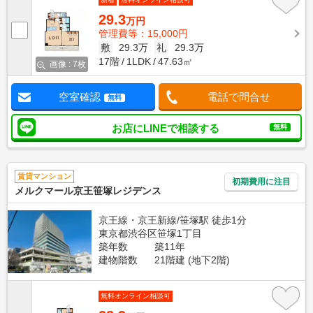
29.3
万円
管理費等：15,000円
敷
29.3万
礼
29.3万
17階
1LDK
47.63㎡
画像 : 7枚
空室確認
電話で問合せ
無料
お店にLINEで相談する
無料
賃貸マンション
初期費用に注目
メルクマール京王笹塚レジデンス
京王線・京王新線/笹塚駅 徒歩1分
東京都渋谷区笹塚1丁目
築年数
築11年
建物階数
21階建 (地下2階)
無料オンライン相談可