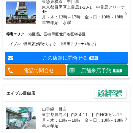
東急東横線 中目黒
東京都目黒区上目黒1-23-1 中目黒アリーナ
4F
月～木：13時～17時 金～日：10時～18時
年末年始 水曜
得意エリア
港区/品川区/目黒区/世田谷区/渋谷区
エイブル中目黒店は駅からすぐ、中目黒アリーナ4階です
この店舗に問合せる
無料
電話で問合せ
店舗来店予約
無料
この店舗の掲載
エイブル目白店
賃貸物件一覧へ
山手線 目白
東京都豊島区目白3-4-11 目白NCKビル1F
月～木：13時～18時 金～日：10時～18時
年末年始