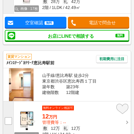
敷
28万
礼
42万
2階
1LDK
42.49㎡
画像 : 17枚
空室確認
電話で問合せ
無料
お店にLINEで相談する
無料
賃貸マンション
初期費用に注目
ﾒｲﾝｽﾃｰｼﾞｶﾃﾘｰﾅ恵比寿駅前
山手線/恵比寿駅 徒歩2分
東京都渋谷区恵比寿西１丁目
築年数
築23年
建物階数
12階建
無料オンライン相談可
12
万円
管理費等：--
敷
12万
礼
12万