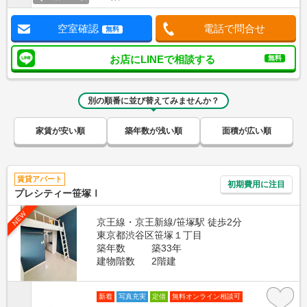
空室確認
電話で問合せ
無料
お店にLINEで相談する
無料
別の順番に並び替えてみませんか？
家賃が安い順
築年数が浅い順
面積が広い順
賃貸アパート
初期費用に注目
プレシティー笹塚Ⅰ
NEW
京王線・京王新線/笹塚駅 徒歩2分
東京都渋谷区笹塚１丁目
築年数
築33年
建物階数
2階建
新着
写真充実
定借
無料オンライン相談可