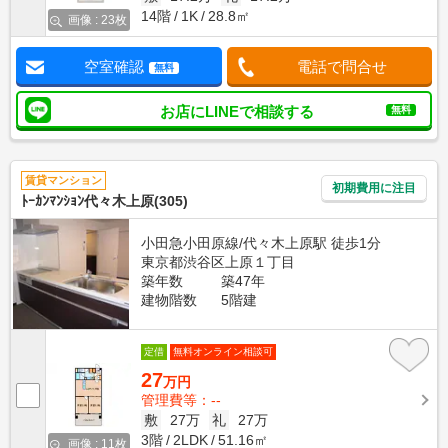
14階
1K
28.8㎡
画像 : 23枚
空室確認
電話で問合せ
無料
お店にLINEで相談する
無料
賃貸マンション
初期費用に注目
ﾄｰｶﾝﾏﾝｼｮﾝ代々木上原(305)
小田急小田原線/代々木上原駅 徒歩1分
東京都渋谷区上原１丁目
築年数
築47年
建物階数
5階建
定借
無料オンライン相談可
27
万円
管理費等：--
敷
27万
礼
27万
3階
2LDK
51.16㎡
画像 : 11枚