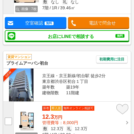
敷
なし
礼
なし
7階
1R
39.46㎡
画像 : 7枚
空室確認
電話で問合せ
無料
お店にLINEで相談する
無料
賃貸マンション
初期費用に注目
プライムアーバン初台
NEW
京王線・京王新線/初台駅 徒歩2分
東京都渋谷区初台１丁目
築年数
築19年
建物階数
11階建
新着
即入居
無料オンライン相談可
12.3
万円
管理費等：8,000円
敷
12.3万
礼
12.3万