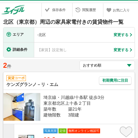
保存条件
閲覧履歴
お気に入り
北区（東京都）周辺の家具家電付きの賃貸物件一覧
エリア
-
北区
変更する
詳細条件
【家賃】設定無し
変更する
2
件
賃貸コーポ
初期費用に注目
ケンズグランノ－リ・エム
埼京線・川越線/十条駅 徒歩3分
東京都北区上十条２丁目
築年数
築21年
建物階数
3階建
写真充実
定借
無料オンライン相談可