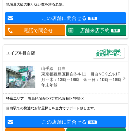
地域最大級の取り扱い数を誇る老舗。
この店舗に問合せる
無料
電話で問合せ
店舗来店予約
無料
この店舗の掲載
エイブル目白店
賃貸物件一覧へ
山手線 目白
東京都豊島区目白3-4-11 目白NCKビル1F
月～木：13時～18時 金～日：10時～18時
年末年始
得意エリア
豊島区/新宿区/文京区/板橋区/中野区
目白駅での快適なお部屋探しを全力でサポート致します。
この店舗に問合せる
無料