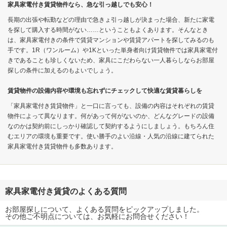
家具家電付き賃貸物件なら、急な引っ越しでも安心！
長期の出張や転勤などの理由で急きょ引っ越しが決まった場合、新たに家電
を探して購入する時間がない……ということもよくあります。そんなとき
は、家具家電付きの条件で賃貸マンションや賃貸アパートを探してみるのも
手です。1R（ワンルーム）や1Kといった単身者向け賃貸物件では家具家電付
きであることも珍しくないため、家具にこだわらない一人暮らしならお部屋
探しの条件に加えるのもよいでしょう。
賃貸物件の設備内容や環境も忘れずにチェックして快適な賃貸暮らしを
「家具家電付き賃貸物件」と一口に言っても、設備の内容はそれぞれの賃貸
物件によって異なります。何があって何がないのか、どんなグレードの設備
なのかは契約前にしっかり確認して契約するようにしましょう。もちろん住
むエリアの環境も重要です。使い勝手のよい沿線・人気の沿線に建てられた
家具家電付き賃貸物件も多数あります。
家具家電付き賃貸のよくある質問
お部屋探しについて、よくある質問をピックアップしました。
その他ご不明点については、お気軽にお問合せください！