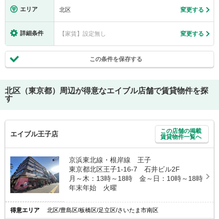
エリア
北区
変更する
詳細条件
【家賃】設定無し
変更する
この条件を保存する
北区（東京都）
周辺が得意なエイブル店舗で賃貸物件を探
す
この店舗の掲載
エイブル王子店
賃貸物件一覧へ
京浜東北線・根岸線 王子
東京都北区王子1-16-7 石井ビル2F
月～木：13時～18時 金～日：10時～18時
年末年始 火曜
得意エリア
北区/豊島区/板橋区/足立区/さいたま市南区