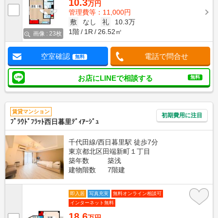
10.3
万円
管理費等：11,000円
敷
なし
礼
10.3万
1階
1R
26.52㎡
画像 : 23枚
空室確認
電話で問合せ
無料
お店にLINEで相談する
無料
賃貸マンション
初期費用に注目
ﾌﾟﾗｳﾄﾞﾌﾗｯﾄ西日暮里ﾃﾞｨｱｰｼﾞｭ
千代田線/西日暮里駅 徒歩7分
東京都北区田端新町１丁目
築年数
築浅
建物階数
7階建
即入居
写真充実
無料オンライン相談可
インターネット無料
18.6
万円