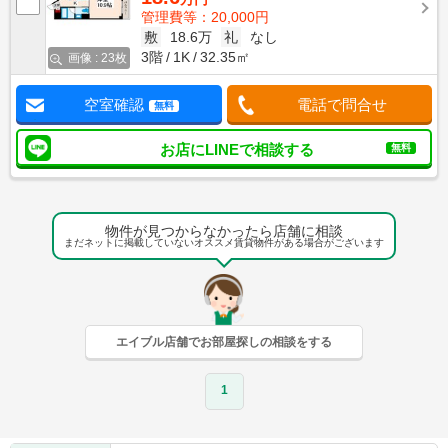
管理費等：20,000円
敷
18.6万
礼
なし
3階
1K
32.35㎡
画像 : 23枚
空室確認
電話で問合せ
無料
お店にLINEで相談する
無料
物件が見つからなかったら店舗に相談
まだネットに掲載していないオススメ賃貸物件がある場合がございます
エイブル店舗でお部屋探しの相談をする
1