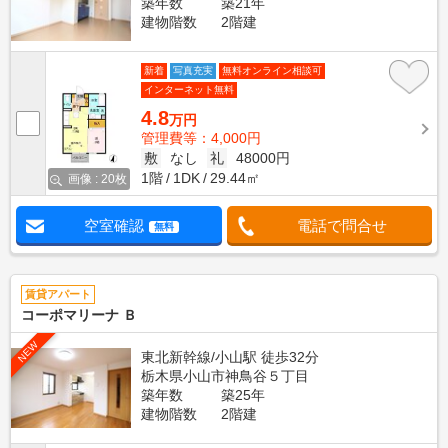
築年数
築21年
建物階数
2階建
新着
写真充実
無料オンライン相談可
インターネット無料
4.8
万円
管理費等：4,000円
敷
なし
礼
48000円
1階
1DK
29.44㎡
画像 : 20枚
空室確認
電話で問合せ
無料
賃貸アパート
コーポマリーナ Ｂ
NEW
東北新幹線/小山駅 徒歩32分
栃木県小山市神鳥谷５丁目
築年数
築25年
建物階数
2階建