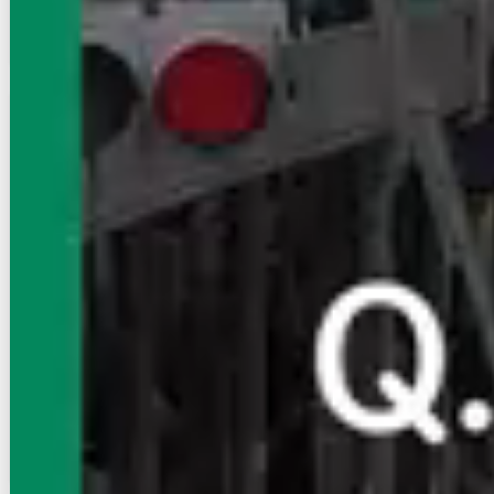
空室確認
電話で問合せ
無料
賃貸アパート
初期費用に注目
クリンゲル/クロシェット クリンゲル
東北新幹線/宇都宮駅 バス:30分:停歩5分
栃木県宇都宮市西川田本町１丁目
築年数
築10年
建物階数
2階建
即入居
写真充実
無料オンライン相談可
6.1
万円
管理費等：4,000円
敷
なし
礼
1ヶ月
2階
1LDK
37.79㎡
画像 : 20枚
空室確認
電話で問合せ
無料