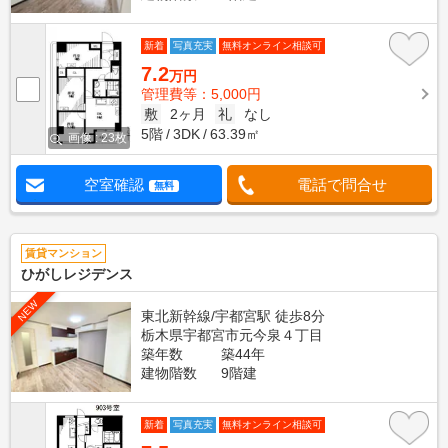
新着
写真充実
無料オンライン相談可
7.2
万円
管理費等：5,000円
敷
2ヶ月
礼
なし
5階
3DK
63.39㎡
画像 : 23枚
空室確認
電話で問合せ
無料
賃貸マンション
ひがしレジデンス
NEW
東北新幹線/宇都宮駅 徒歩8分
栃木県宇都宮市元今泉４丁目
築年数
築44年
建物階数
9階建
新着
写真充実
無料オンライン相談可