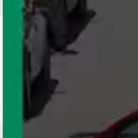
東北新幹線周辺の賃貸物件をテーマ・特集・間取りから探
す
全ての特集を見る
家賃・初期費用・お得条件
初期費用が安い
仲介手数料が家賃の55%以下
仲介手数料無料
敷金礼金なし
フリーレント
家賃5万円以下
家賃クレジットカード払い可
更新料なし
立地・アクセス
駅徒歩5分以内
駅徒歩10分以内
駅徒歩15分以内
物件タイプ・建物種別
アパート
マンション
一戸建て
分譲賃貸
テラスハウス
木造
賃貸オフィス・貸事務所
テナント・店舗・倉庫
もっと見る
東北新幹線にある駅ごとに賃貸物件（マンション・アパー