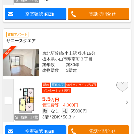
画像 : 20枚
空室確認
電話で問合せ
無料
賃貸アパート
サニースクエア
NEW
東北新幹線/小山駅 徒歩15分
栃木県小山市駅南町３丁目
築年数
築30年
建物階数
3階建
新着
写真充実
無料オンライン相談可
インターネット無料
5.5
万円
管理費等：4,000円
敷
なし
礼
55000円
3階
2DK
56.3㎡
画像 : 17枚
空室確認
電話で問合せ
無料