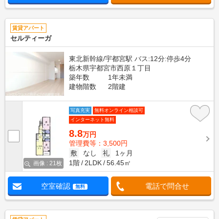
賃貸アパート
セルティーガ
東北新幹線/宇都宮駅 バス:12分:停歩4分
栃木県宇都宮市西原１丁目
築年数
1年未満
建物階数
2階建
写真充実
無料オンライン相談可
インターネット無料
8.8
万円
管理費等：3,500円
敷
なし
礼
1ヶ月
1階
2LDK
56.45㎡
画像 : 21枚
空室確認
電話で問合せ
無料