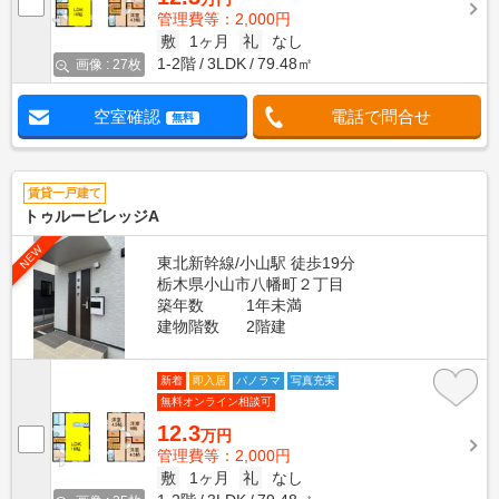
管理費等：2,000円
敷
1ヶ月
礼
なし
1-2階
3LDK
79.48㎡
画像 : 27枚
空室確認
電話で問合せ
無料
賃貸一戸建て
トゥルービレッジA
NEW
東北新幹線/小山駅 徒歩19分
栃木県小山市八幡町２丁目
築年数
1年未満
建物階数
2階建
新着
即入居
パノラマ
写真充実
無料オンライン相談可
12.3
万円
管理費等：2,000円
敷
1ヶ月
礼
なし