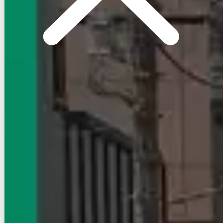
建物階数
2階建
写真充実
無料オンライン相談可
インターネット無料
8.4
万円
管理費等：3,500円
敷
なし
礼
1ヶ月
2階
1LDK
50.35㎡
画像 : 21枚
空室確認
電話で問合せ
無料
賃貸アパート
初期費用に注目
セルティーガ
東北新幹線/宇都宮駅 バス:12分:停歩4分
栃木県宇都宮市西原１丁目
築年数
1年未満
建物階数
2階建