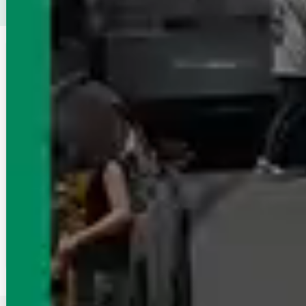
件（マンション・アパート）を探す
この店舗の掲載
エイブルネットワーク筑西店
賃貸物件一覧へ
水戸線 下館
茨城県筑西市二木成1396‐1
9:30～18：00
毎週火曜日定休日
得意エリア
下館駅/下妻駅/真岡駅/下妻市/筑西市
当店は仲介手数料が半額♪（一部対象外のお部屋あり）
この店舗に問合せる
無料
電話で問合せ
店舗来店予約
無料