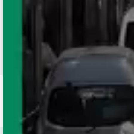
物件が見つからなかったら店舗に相談
まだネットに掲載していないオススメ賃貸物件がある場合がございます
エイブル店舗でお部屋探しの相談をする
2
3
4
9
…
1
沿線・駅
東北新幹線
変更する
詳細条件
【家賃】設定無し
変更する
この条件を保存する
東北新幹線（栃木県）
周辺が得意なエイブル店舗で賃貸物