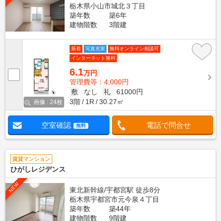
栃木県小山市城北３丁目
築年数
築6年
建物階数
3階建
新着
写真充実
無料オンライン相談可
インターネット無料
6.1
万円
管理費等：4,000円
敷
なし
礼
61000円
3階
1R
30.27㎡
画像 : 24枚
空室確認
電話で問合せ
無料
賃貸マンション
ひがしレジデンス
NEW
東北新幹線/宇都宮駅 徒歩8分
栃木県宇都宮市元今泉４丁目
築年数
築44年
建物階数
9階建