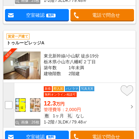
1-2階
3LDK
79.48㎡
画像 : 25枚
空室確認
電話で問合せ
無料
賃貸一戸建て
トゥルービレッジA
NEW
東北新幹線/小山駅 徒歩19分
栃木県小山市八幡町２丁目
築年数
1年未満
建物階数
2階建
新着
即入居
パノラマ
写真充実
無料オンライン相談可
12.3
万円
管理費等：2,000円
敷
1ヶ月
礼
なし
1-2階
3LDK
79.48㎡
画像 : 26枚
空室確認
電話で問合せ
無料