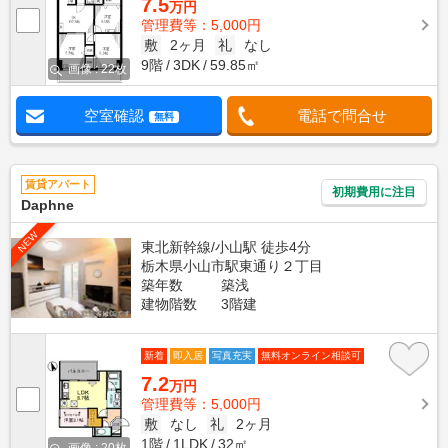
7.5
万円
管理費等：5,000円
敷
2ヶ月
礼
なし
9階
3DK
59.85㎡
画像 : 22枚
空室確認
電話で問合せ
無料
賃貸アパート
初期費用に注目
Daphne
NEW
東北新幹線/小山駅 徒歩4分
栃木県小山市駅東通り２丁目
築年数
築浅
建物階数
3階建
新着
即入居
写真充実
無料オンライン相談可
7.2
万円
管理費等：5,000円
敷
なし
礼
2ヶ月
1階
1LDK
32㎡