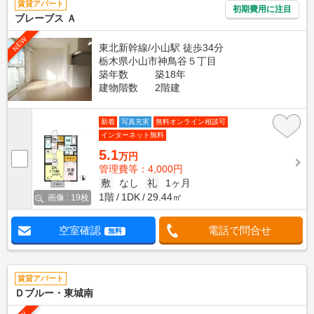
賃貸アパート
初期費用に注目
ブレーブス Ａ
NEW
東北新幹線/小山駅 徒歩34分
栃木県小山市神鳥谷５丁目
築年数
築18年
建物階数
2階建
新着
写真充実
無料オンライン相談可
インターネット無料
5.1
万円
管理費等：4,000円
敷
なし
礼
1ヶ月
1階
1DK
29.44㎡
画像 : 19枚
空室確認
電話で問合せ
無料
賃貸アパート
Ｄブルー・東城南