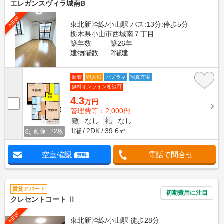
エレガンスヴィラ城南B
NEW
東北新幹線/小山駅 バス:13分:停歩5分
栃木県小山市西城南７丁目
築年数
築26年
建物階数
2階建
新着
即入居
パノラマ
写真充実
無料オンライン相談可
4.3
万円
管理費等：2,000円
敷
なし
礼
なし
1階
2DK
39.6㎡
画像 : 22枚
空室確認
電話で問合せ
無料
賃貸アパート
初期費用に注目
クレセントコート Ⅱ
NEW
東北新幹線/小山駅 徒歩28分