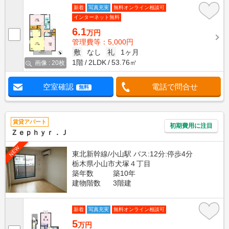
新着
写真充実
無料オンライン相談可
インターネット無料
6.1
万円
管理費等：5,000円
敷
なし
礼
1ヶ月
1階
2LDK
53.76㎡
画像 : 20枚
空室確認
電話で問合せ
無料
賃貸アパート
初期費用に注目
Ｚｅｐｈｙｒ．Ｊ
NEW
東北新幹線/小山駅 バス:12分:停歩4分
栃木県小山市犬塚４丁目
築年数
築10年
建物階数
3階建
新着
写真充実
無料オンライン相談可
5
万円