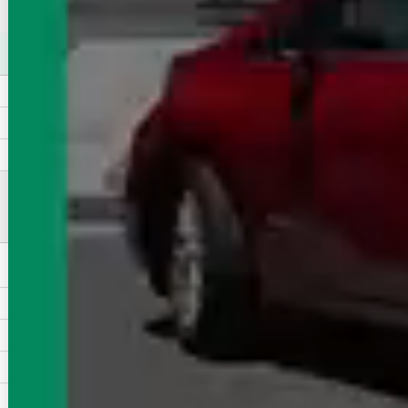
ト）をお探しいただけます！
東北新幹線
宇都宮駅
小山駅
大宮駅
上野駅
東京駅
栃木県の沿線ごとに賃貸物件（マンション・アパート）をお
探しいただけます！
東北本線<宇都宮線>
東武伊勢崎線・スカイツリ
ーライン
両毛線
東武宇都宮線
水戸線
宇都宮芳賀ライトレール
東武日光線
日光線
もっと見る