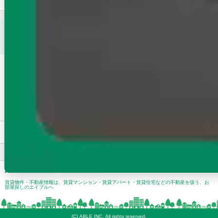
駅で
ご希望の東北新幹線（栃木県）周辺の賃貸物件（賃貸マンション・賃貸アパー
ト・一戸建て賃貸住宅）は見つかりましたか？
エイブルは、お客様のニーズにあったお部屋をご提案し豊かな暮らしを実現さ
せる賃貸業界のプロフェッショナルとして、不動産賃貸仲介サービス事業を中
心に賃貸業界をリードしてきました。
安心・信頼・実績のエイブルに、お部屋探しのことなら何でもお気軽にご相
談・お問い合わせください。
理想の賃貸物件探し・お部屋探しを全力でサポートします。
賃貸・不動産のエイブルTOP
>
栃木県
>
東北新幹線（栃木県）周辺の賃
パソコン
トップ
プライバシーポリシー
問合せ・会社概要
賃貸物件・不動産情報は、賃貸マンション・賃貸アパート・賃貸住宅などの不動産を扱う、お
部屋探しのエイブルへ
(C) ABLE INC. All rights reserved.