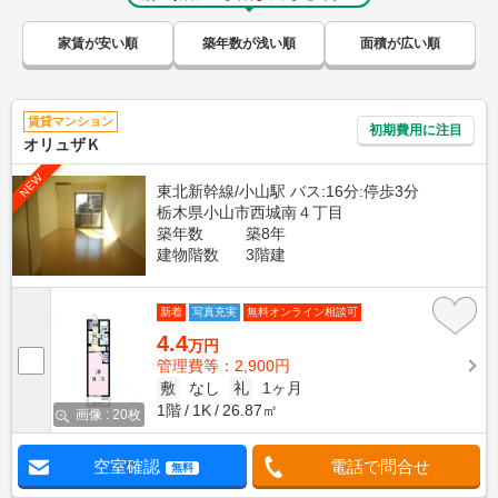
家賃が安い順
築年数が浅い順
面積が広い順
賃貸マンション
初期費用に注目
オリュザＫ
NEW
東北新幹線/小山駅 バス:16分:停歩3分
栃木県小山市西城南４丁目
築年数
築8年
建物階数
3階建
新着
写真充実
無料オンライン相談可
4.4
万円
管理費等：2,900円
敷
なし
礼
1ヶ月
1階
1K
26.87㎡
画像 : 20枚
空室確認
電話で問合せ
無料