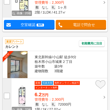
管理費等：2,300円
敷
なし
礼
1ヶ月
2階
1LDK
41.27㎡
画像 : 20枚
空室確認
電話で問合せ
無料
賃貸アパート
初期費用に注目
カレント
NEW
東北新幹線/小山駅 徒歩9分
栃木県小山市城東２丁目
築年数
築3年
建物階数
3階建
新着
写真充実
無料オンライン相談可
インターネット無料
6.2
万円
管理費等：2,300円
敷
なし
礼
72000円
1階
1K
27.02㎡
画像 : 20枚