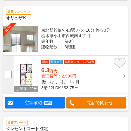
賃貸マンション
オリュザＫ
NEW
東北新幹線/小山駅 バス:16分:停歩3分
栃木県小山市西城南４丁目
築年数
築8年
建物階数
3階建
新着
写真充実
無料オンライン相談可
6.3
万円
管理費等：2,900円
敷
なし
礼
1ヶ月
3階
2LDK
53.75㎡
画像 : 20枚
空室確認
電話で問合せ
無料
賃貸アパート
クレセントコート 住宅