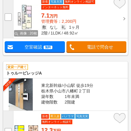
新着
写真充実
無料オンライン相談可
インターネット無料
7.1
万円
管理費等：2,200円
敷
なし
礼
1ヶ月
2階
1LDK
48.92㎡
画像 : 20枚
空室確認
電話で問合せ
無料
賃貸一戸建て
トゥルービレッジA
NEW
東北新幹線/小山駅 徒歩19分
栃木県小山市八幡町２丁目
築年数
1年未満
建物階数
2階建
新着
即入居
パノラマ
写真充実
無料オンライン相談可
12.3
万円