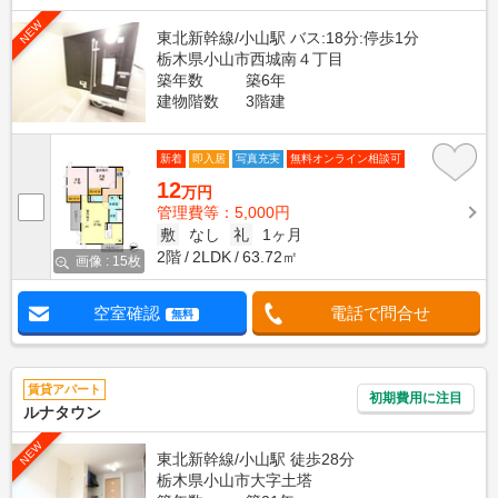
NEW
東北新幹線/小山駅 バス:18分:停歩1分
栃木県小山市西城南４丁目
築年数
築6年
建物階数
3階建
新着
即入居
写真充実
無料オンライン相談可
12
万円
管理費等：5,000円
敷
なし
礼
1ヶ月
2階
2LDK
63.72㎡
画像 : 15枚
空室確認
電話で問合せ
無料
賃貸アパート
初期費用に注目
ルナタウン
NEW
東北新幹線/小山駅 徒歩28分
栃木県小山市大字土塔