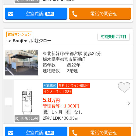
空室確認
電話で問合せ
無料
賃貸マンション
初期費用に注目
Le Soujiro ル 荘ジロー
東北新幹線/宇都宮駅 徒歩22分
栃木県宇都宮市簗瀬町
築年数
築22年
建物階数
3階建
写真充実
無料オンライン相談可
インターネット無料
5.8
万円
管理費等：1,000円
敷
1ヶ月
礼
なし
2階
1DK
30.93㎡
画像 : 15枚
空室確認
電話で問合せ
無料