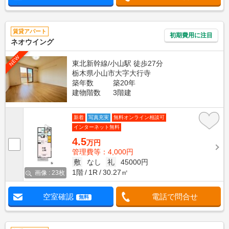
賃貸アパート
初期費用に注目
ネオウイング
NEW
東北新幹線/小山駅 徒歩27分
栃木県小山市大字大行寺
築年数
築20年
建物階数
3階建
新着
写真充実
無料オンライン相談可
インターネット無料
4.5
万円
管理費等：4,000円
敷
なし
礼
45000円
1階
1R
30.27㎡
画像 : 23枚
空室確認
電話で問合せ
無料