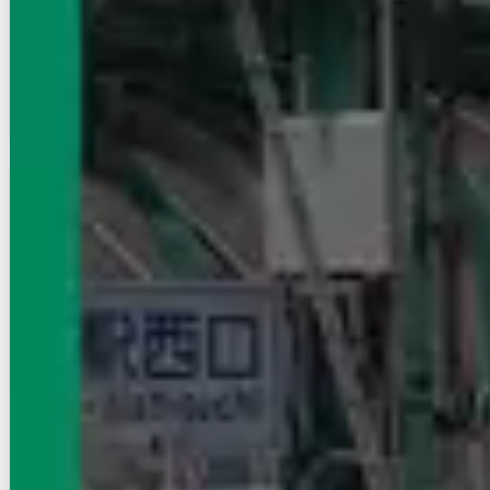
管理費等：3,500円
敷
なし
礼
1ヶ月
2階
1LDK
44.23㎡
画像 : 21枚
空室確認
電話で問合せ
無料
賃貸アパート
初期費用に注目
宇都宮駅 バス:20分:停歩2分
東北新幹線/宇都宮駅 バス:20分:停歩2分
栃木県宇都宮市川田町
築年数
築17年
建物階数
3階建
即入居
無料オンライン相談可
5
万円
管理費等：4,000円
敷
なし
礼
なし
3階
1LDK
31.21㎡
画像 : 10枚