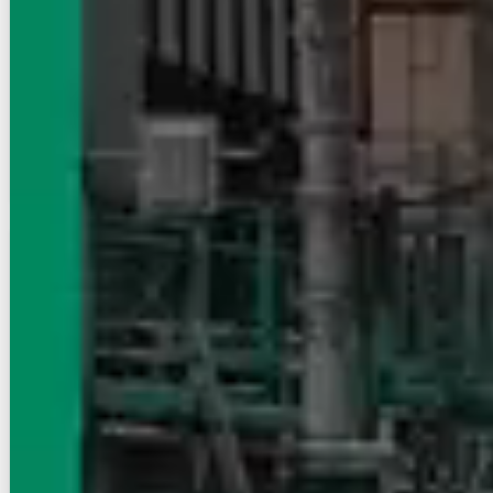
写真充実
無料オンライン相談可
インターネット無料
8.4
万円
管理費等：3,500円
敷
なし
礼
1ヶ月
2階
1LDK
50.35㎡
画像 : 21枚
空室確認
電話で問合せ
無料
賃貸アパート
初期費用に注目
セルティーガ
東北新幹線/宇都宮駅 バス:12分:停歩4分
栃木県宇都宮市西原１丁目
築年数
1年未満
建物階数
2階建
写真充実
無料オンライン相談可
インターネット無料
8.2
万円