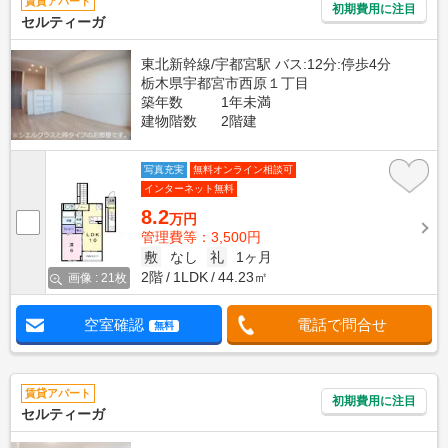
賃貸アパート
初期費用に注目
セルティーガ
東北新幹線/宇都宮駅 バス:12分:停歩4分
栃木県宇都宮市西原１丁目
築年数
1年未満
建物階数
2階建
写真充実
無料オンライン相談可
インターネット無料
8.2
万円
管理費等：3,500円
敷
なし
礼
1ヶ月
2階
1LDK
44.23㎡
画像 : 21枚
空室確認
電話で問合せ
無料
賃貸アパート
初期費用に注目
セルティーガ