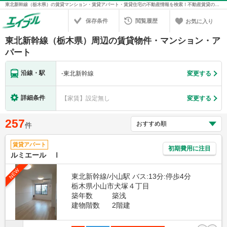
東北新幹線（栃木県）の賃貸マンション・賃貸アパート・賃貸住宅の不動産情報を検索！不動産賃貸の物件探しは、お部屋探しのエイブル
保存条件
閲覧履歴
お気に入り
東北新幹線（栃木県）周辺の賃貸物件・マンション・ア
パート
沿線・駅
-
東北新幹線
変更する
詳細条件
【家賃】設定無し
変更する
257
件
賃貸アパート
初期費用に注目
ルミエール Ⅰ
NEW
東北新幹線/小山駅 バス:13分:停歩4分
栃木県小山市犬塚４丁目
築年数
築浅
建物階数
2階建