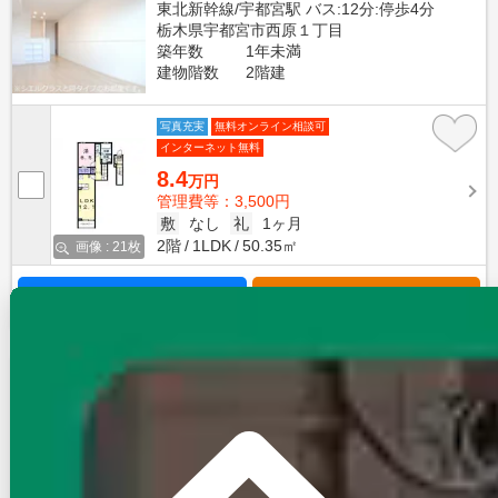
東北新幹線/宇都宮駅 バス:12分:停歩4分
栃木県宇都宮市西原１丁目
築年数
1年未満
建物階数
2階建
写真充実
無料オンライン相談可
インターネット無料
8.4
万円
管理費等：3,500円
敷
なし
礼
1ヶ月
2階
1LDK
50.35㎡
画像 : 21枚
空室確認
電話で問合せ
無料
賃貸アパート
初期費用に注目
セルティーガ
東北新幹線/宇都宮駅 バス:12分:停歩4分
栃木県宇都宮市西原１丁目
築年数
1年未満