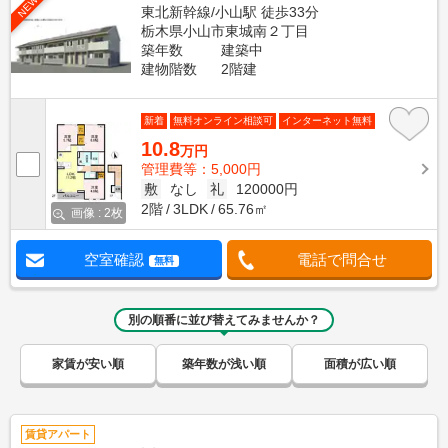
NEW
東北新幹線/小山駅 徒歩33分
栃木県小山市東城南２丁目
築年数
建築中
建物階数
2階建
新着
無料オンライン相談可
インターネット無料
10.8
万円
管理費等：5,000円
敷
なし
礼
120000円
2階
3LDK
65.76㎡
画像 : 2枚
空室確認
電話で問合せ
無料
別の順番に並び替えてみませんか？
家賃が安い順
築年数が浅い順
面積が広い順
賃貸アパート