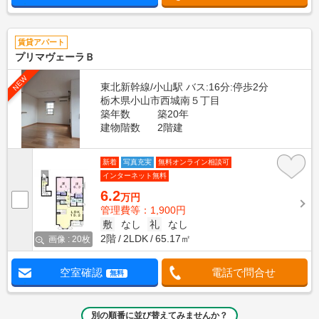
賃貸アパート
プリマヴェーラＢ
NEW
東北新幹線/小山駅 バス:16分:停歩2分
栃木県小山市西城南５丁目
築年数
築20年
建物階数
2階建
新着
写真充実
無料オンライン相談可
インターネット無料
6.2
万円
管理費等：1,900円
敷
なし
礼
なし
2階
2LDK
65.17㎡
画像 : 20枚
空室確認
電話で問合せ
無料
別の順番に並び替えてみませんか？