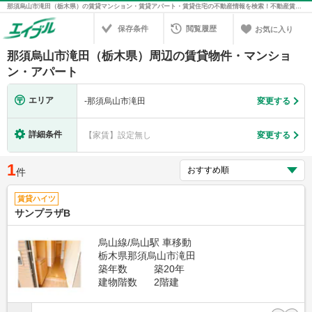
那須烏山市滝田（栃木県）の賃貸マンション・賃貸アパート・賃貸住宅の不動産情報を検索！不動産賃貸の物件探しは、お部屋探しのエイブル
保存条件
閲覧履歴
お気に入り
那須烏山市滝田（栃木県）周辺の賃貸物件・マンショ
ン・アパート
エリア
-
那須烏山市滝田
変更する
詳細条件
【家賃】設定無し
変更する
1
件
賃貸ハイツ
サンプラザB
烏山線/烏山駅 車移動
栃木県那須烏山市滝田
築年数
築20年
建物階数
2階建