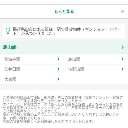
もっと見る
那須烏山市にある沿線・駅で賃貸物件（マンション・アパー
ト）が見つかりました！
烏山線
宝積寺駅
烏山駅
仁井田駅
鴻野山駅
大金駅
ご希望の那須烏山市滝田（栃木県）周辺の賃貸物件（賃貸マンション・賃貸ア
パート・一戸建て賃貸住宅）は見つかりましたか？
エイブルは、お客様のニーズにあったお部屋をご提案し豊かな暮らしを実現さ
せる賃貸業界のプロフェッショナルとして、不動産賃貸仲介サービス事業を中
心に賃貸業界をリードしてきました。
安心・信頼・実績のエイブルに、お部屋探しのことなら何でもお気軽にご相
談・お問い合わせください。
理想の賃貸物件探し・お部屋探しを全力でサポートします。