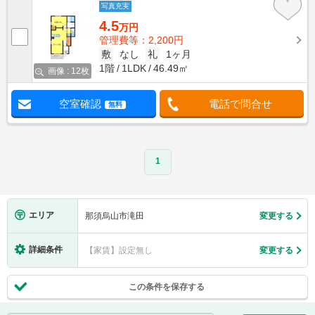
写真充実
4.5
万円
管理費等：2,200円
敷
なし
礼
1ヶ月
1階
1LDK
46.49㎡
画像 : 12枚
空室確認
電話で問合せ
無料
1
エリア
那須烏山市滝田
変更する
詳細条件
【家賃】設定無し
変更する
この条件を保存する