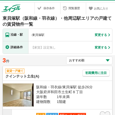
保存条件
閲覧履歴
お気に入り
東貝塚駅（阪和線・羽衣線）・他周辺駅エリアの戸建て
の賃貸物件一覧
沿線・駅
-
東貝塚駅
変更する
詳細条件
【家賃】設定無し
変更する
3
件
賃貸一戸建て
初期費用に注目
クインテット土生(A)
阪和線・羽衣線/東貝塚駅 徒歩26分
大阪府岸和田市土生町８丁目
築年数
1年未満
建物階数
1階建
即入居
写真充実
無料オンライン相談可