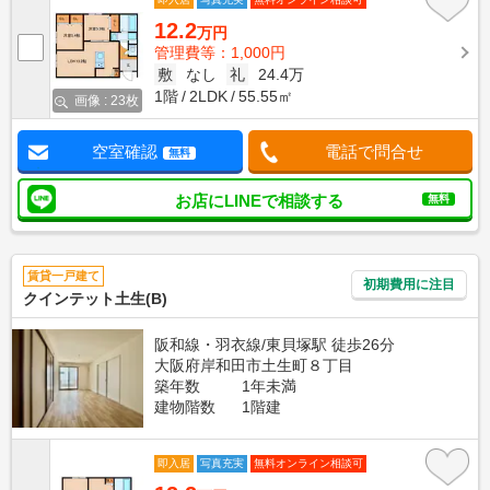
12.2
万円
管理費等：1,000円
敷
なし
礼
24.4万
1階
2LDK
55.55㎡
画像 : 23枚
空室確認
電話で問合せ
無料
お店にLINEで相談する
無料
賃貸一戸建て
初期費用に注目
クインテット土生(B)
阪和線・羽衣線/東貝塚駅 徒歩26分
大阪府岸和田市土生町８丁目
築年数
1年未満
建物階数
1階建
即入居
写真充実
無料オンライン相談可