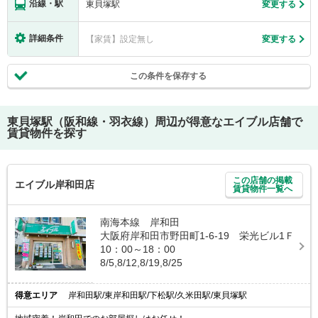
沿線・駅
東貝塚駅
変更する
詳細条件
【家賃】設定無し
変更する
この条件を保存する
東貝塚駅（阪和線・羽衣線）
周辺が得意なエイブル店舗で
賃貸物件を探す
この店舗の掲載
エイブル岸和田店
賃貸物件一覧へ
南海本線 岸和田
大阪府岸和田市野田町1-6-19 栄光ビル1Ｆ
10：00～18：00
8/5,8/12,8/19,8/25
得意エリア
岸和田駅/東岸和田駅/下松駅/久米田駅/東貝塚駅