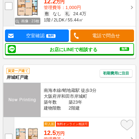
12.2
万円
管理費等：1,000円
敷
なし
礼
24.4万
1階
2LDK
55.44㎡
画像 : 23枚
空室確認
電話で問合せ
無料
お店にLINEで相談する
無料
賃貸一戸建て
初期費用に注目
岸城町戸建
南海本線/蛸地蔵駅 徒歩3分
大阪府岸和田市岸城町
築年数
築23年
建物階数
2階建
即入居
無料オンライン相談可
12.5
万円