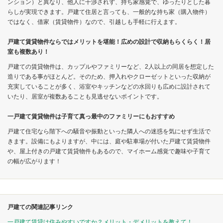
ンション）と異なり、他人に干渉されず、持ち家感覚で、ゆったりとした暮
らしが実現できます。戸建て住居と言っても、一般的な持ち家（購入物件）
ではなく、借家（賃貸物件）なので、引越しも手軽に行えます。
戸建て賃貸物件ならではメリットを堪能！広めの設計で収納もらくらく！居
室も複数あり！
戸建ての賃貸物件は、カップルやファミリーなど、2人以上の同居を想定した
造りである事がほとんど。そのため、押入れやクローゼットといった収納が
充実していることが多く、浴室やキッチンなどの水回りも広めに設計されて
いたり、居室が複数あることも見逃せないポイントです。
一戸建て賃貸物件は子育て真っ最中のファミリーにもおすすめ
戸建て住宅なら階下への騒音や振動といった隣人への迷惑を気にせず生活で
きます。設備にもよりますが、中には、庭や駐車場が付いた戸建て賃貸物件
や、屋上付きの戸建て賃貸物件もあるので、マイホーム感覚で趣味や子育て
の幅が広がります！
戸建ての関連記事リンク
一戸建て賃貸は住みやすいですか？メリット・デメリットを教えて！