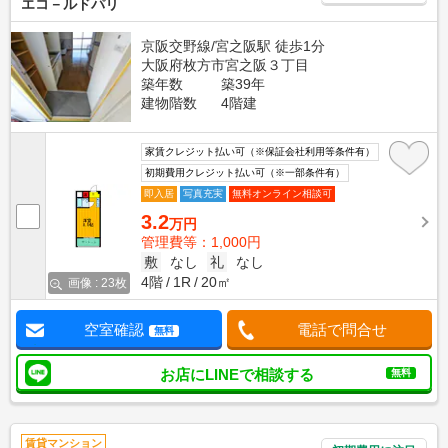
エコ－ルドパリ
京阪交野線/宮之阪駅 徒歩1分
大阪府枚方市宮之阪３丁目
築年数
築39年
建物階数
4階建
家賃クレジット払い可（※保証会社利用等条件有）
初期費用クレジット払い可（※一部条件有）
即入居
写真充実
無料オンライン相談可
3.2
万円
管理費等：1,000円
敷
なし
礼
なし
4階
1R
20㎡
画像 : 23枚
空室確認
電話で問合せ
無料
お店にLINEで相談する
無料
賃貸マンション