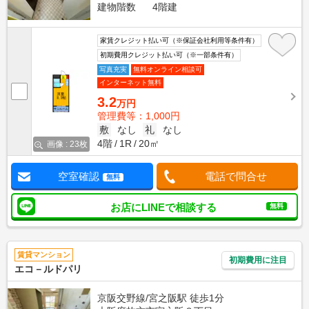
建物階数
4階建
家賃クレジット払い可（※保証会社利用等条件有）
初期費用クレジット払い可（※一部条件有）
写真充実
無料オンライン相談可
インターネット無料
3.2
万円
管理費等：1,000円
敷
なし
礼
なし
4階
1R
20㎡
画像 : 23枚
空室確認
電話で問合せ
無料
お店にLINEで相談する
無料
賃貸マンション
初期費用に注目
エコ－ルドパリ
京阪交野線/宮之阪駅 徒歩1分