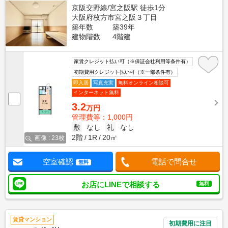
京阪交野線/宮之阪駅 徒歩1分
大阪府枚方市宮之阪３丁目
築年数
築39年
建物階数
4階建
家賃クレジット払い可（※保証会社利用等条件有）
初期費用クレジット払い可（※一部条件有）
即入居
写真充実
無料オンライン相談可
インターネット無料
3.2
万円
管理費等：1,000円
敷
なし
礼
なし
2階
1R
20㎡
画像 : 23枚
空室確認
電話で問合せ
無料
お店にLINEで相談する
無料
賃貸マンション
初期費用に注目