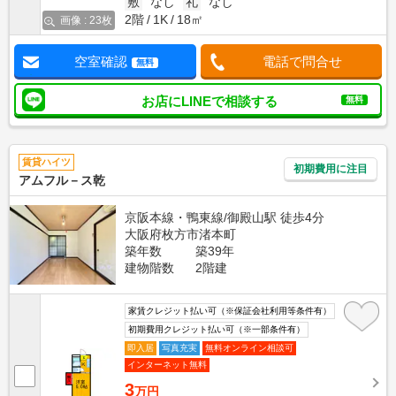
敷
なし
礼
なし
2階
1K
18㎡
画像 : 23枚
空室確認
電話で問合せ
無料
お店にLINEで相談する
無料
賃貸ハイツ
初期費用に注目
アムフル－ス乾
京阪本線・鴨東線/御殿山駅 徒歩4分
大阪府枚方市渚本町
築年数
築39年
建物階数
2階建
家賃クレジット払い可（※保証会社利用等条件有）
初期費用クレジット払い可（※一部条件有）
即入居
写真充実
無料オンライン相談可
インターネット無料
3
万円