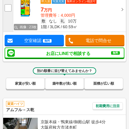
即入居
写真充実
無料オンライン相談可
7
万円
管理費等：4,000円
敷
なし
礼
10万
1階
3LDK
60.59㎡
画像 : 23枚
空室確認
電話で問合せ
無料
お店にLINEで相談する
無料
別の順番に並び替えてみませんか？
家賃が安い順
築年数が浅い順
面積が広い順
賃貸ハイツ
初期費用に注目
アムフル－ス乾
京阪本線・鴨東線/御殿山駅 徒歩4分
大阪府枚方市渚本町