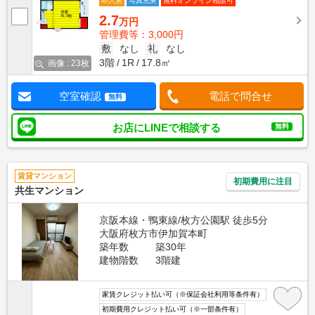
即入居
写真充実
無料オンライン相談可
2.7
万円
管理費等：3,000円
敷
なし
礼
なし
3階
1R
17.8㎡
画像 : 23枚
空室確認
電話で問合せ
無料
お店にLINEで相談する
無料
賃貸マンション
初期費用に注目
共生マンション
京阪本線・鴨東線/枚方公園駅 徒歩5分
大阪府枚方市伊加賀本町
築年数
築30年
建物階数
3階建
家賃クレジット払い可（※保証会社利用等条件有）
初期費用クレジット払い可（※一部条件有）