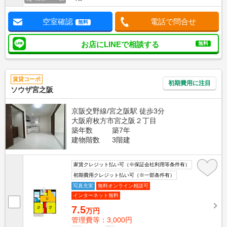
空室確認
電話で問合せ
無料
お店にLINEで相談する
無料
賃貸コーポ
初期費用に注目
ソウザ宮之阪
京阪交野線/宮之阪駅 徒歩3分
大阪府枚方市宮之阪２丁目
築年数
築7年
建物階数
3階建
家賃クレジット払い可（※保証会社利用等条件有）
初期費用クレジット払い可（※一部条件有）
写真充実
無料オンライン相談可
インターネット無料
7.5
万円
管理費等：3,000円