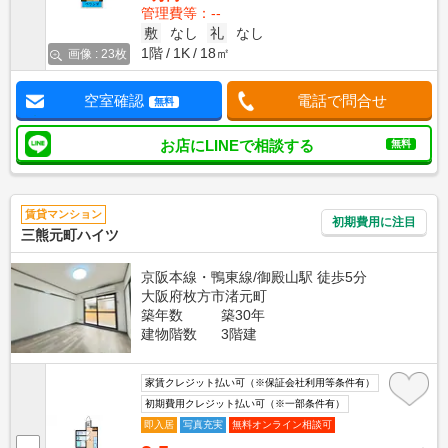
管理費等：--
敷
なし
礼
なし
1階
1K
18㎡
画像 : 23枚
空室確認
電話で問合せ
無料
お店にLINEで相談する
無料
賃貸マンション
初期費用に注目
三熊元町ハイツ
京阪本線・鴨東線/御殿山駅 徒歩5分
大阪府枚方市渚元町
築年数
築30年
建物階数
3階建
家賃クレジット払い可（※保証会社利用等条件有）
初期費用クレジット払い可（※一部条件有）
即入居
写真充実
無料オンライン相談可