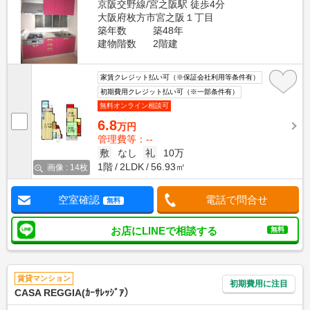
京阪交野線/宮之阪駅 徒歩4分
大阪府枚方市宮之阪１丁目
築年数
築48年
建物階数
2階建
家賃クレジット払い可（※保証会社利用等条件有）
初期費用クレジット払い可（※一部条件有）
無料オンライン相談可
6.8
万円
管理費等：--
敷
なし
礼
10万
1階
2LDK
56.93㎡
画像 : 14枚
空室確認
電話で問合せ
無料
お店にLINEで相談する
無料
賃貸マンション
初期費用に注目
CASA REGGIA(ｶｰｻﾚｯｼﾞｱ）