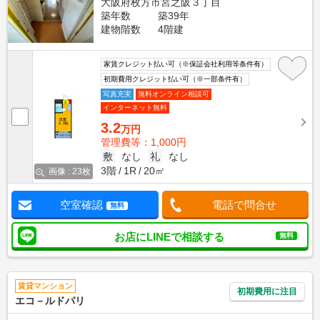
大阪府枚方市宮之阪３丁目
築年数
築39年
建物階数
4階建
家賃クレジット払い可（※保証会社利用等条件有）
初期費用クレジット払い可（※一部条件有）
写真充実
無料オンライン相談可
インターネット無料
3.2
万円
管理費等：1,000円
敷
なし
礼
なし
3階
1R
20㎡
画像 : 23枚
空室確認
電話で問合せ
無料
お店にLINEで相談する
無料
賃貸マンション
初期費用に注目
エコ－ルドパリ