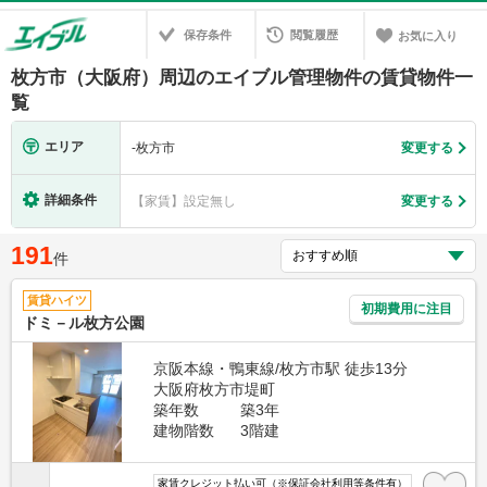
保存条件
閲覧履歴
お気に入り
枚方市（大阪府）周辺のエイブル管理物件の賃貸物件一
覧
エリア
-
枚方市
変更する
詳細条件
【家賃】設定無し
変更する
191
件
賃貸ハイツ
初期費用に注目
ドミ－ル枚方公園
京阪本線・鴨東線/枚方市駅 徒歩13分
大阪府枚方市堤町
築年数
築3年
建物階数
3階建
家賃クレジット払い可（※保証会社利用等条件有）