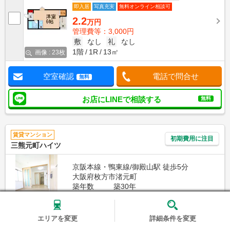
即入居
写真充実
無料オンライン相談可
2.2
万円
管理費等：3,000円
敷
なし
礼
なし
1階
1R
13㎡
画像 : 23枚
空室確認
電話で問合せ
無料
お店にLINEで相談する
無料
賃貸マンション
初期費用に注目
三熊元町ハイツ
京阪本線・鴨東線/御殿山駅 徒歩5分
大阪府枚方市渚元町
築年数
築30年
建物階数
3階建
エリアを変更
詳細条件を変更
家賃クレジット払い可（※保証会社利用等条件有）