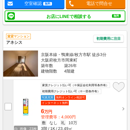
空室確認
電話で問合せ
無料
お店にLINEで相談する
無料
賃貸マンション
初期費用に注目
アネシス
京阪本線・鴨東線/枚方市駅 徒歩3分
大阪府枚方市岡東町
築年数
築26年
建物階数
4階建
家賃クレジット払い可（※保証会社利用等条件有）
初期費用クレジット払い可（※一部条件有）
写真充実
無料オンライン相談可
インターネット無料
6
万円
管理費等：4,000円
敷
なし
礼
10万
3階
1K
23.49㎡
画像 : 23枚