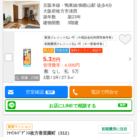
京阪本線・鴨東線/御殿山駅 徒歩4分
大阪府枚方市渚西
築年数
築23年
建物階数
3階建
家賃クレジット払い可（※保証会社利用等条件有）
初期費用クレジット払い可（※一部条件有）
即入居
写真充実
無料オンライン相談可
5.3
万円
管理費等：4,000円
敷
なし
礼
5万
1階
1R
27.5㎡
画像 : 23枚
空室確認
電話で問合せ
無料
お店にLINEで相談する
無料
賃貸マンション
初期費用に注目
ﾌｧｲﾝﾚｼﾞﾃﾞﾝｽ枚方香里園町（312）