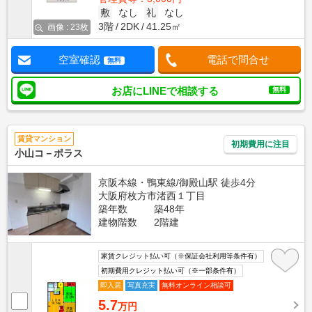
敷
なし
礼
なし
3階
2DK
41.25㎡
画像 : 23枚
空室確認
電話で問合せ
無料
お店にLINEで相談する
無料
賃貸マンション
初期費用に注目
小山コ－ポラス
京阪本線・鴨東線/御殿山駅 徒歩4分
大阪府枚方市渚西１丁目
築年数
築48年
建物階数
2階建
家賃クレジット払い可（※保証会社利用等条件有）
初期費用クレジット払い可（※一部条件有）
即入居
写真充実
無料オンライン相談可
5.7
万円