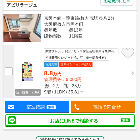
初期費用に注目
アピリラージュ
京阪本線・鴨東線/枚方市駅 徒歩2分
大阪府枚方市岡本町
築年数
築13年
建物階数
11階建
家賃クレジット払い可（※保証会社利用等条件有）
初期費用クレジット払い可（※一部条件有）
写真充実
無料オンライン相談可
8.8
万円
管理費等：9,000円
敷
2万
礼
25万
9階
1LDK
35.81㎡
画像 : 23枚
空室確認
電話で問合せ
無料
お店にLINEで相談する
無料
別の順番に並び替えてみませんか？