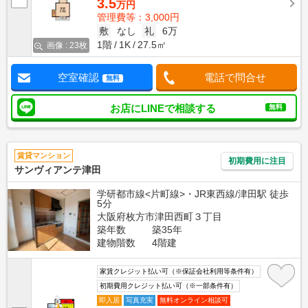
3.5
万円
管理費等：3,000円
敷
なし
礼
6万
1階
1K
27.5㎡
画像 : 23枚
空室確認
電話で問合せ
無料
お店にLINEで相談する
無料
賃貸マンション
初期費用に注目
サンヴィアンテ津田
学研都市線<片町線>・JR東西線/津田駅 徒歩
5分
大阪府枚方市津田西町３丁目
築年数
築35年
建物階数
4階建
家賃クレジット払い可（※保証会社利用等条件有）
初期費用クレジット払い可（※一部条件有）
即入居
写真充実
無料オンライン相談可