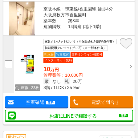
京阪本線・鴨東線/香里園駅 徒歩4分
大阪府枚方市香里園町
築年数
築3年
建物階数
14階建 (地下1階)
家賃クレジット払い可（※保証会社利用等条件有）
初期費用クレジット払い可（※一部条件有）
即入居
写真充実
無料オンライン相談可
インターネット無料
10
万円
管理費等：10,000円
敷
なし
礼
20万
3階
1LDK
35.9㎡
画像 : 23枚
空室確認
電話で問合せ
無料
お店にLINEで相談する
無料
賃貸ハイツ