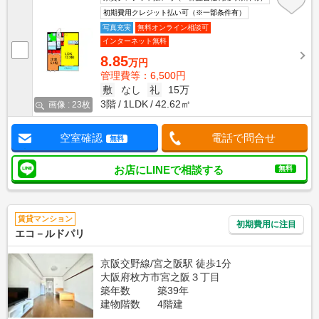
初期費用クレジット払い可（※一部条件有）
写真充実
無料オンライン相談可
インターネット無料
8.85
万円
管理費等：6,500円
敷
なし
礼
15万
3階
1LDK
42.62㎡
画像 : 23枚
空室確認
電話で問合せ
無料
お店にLINEで相談する
無料
賃貸マンション
初期費用に注目
エコ－ルドパリ
京阪交野線/宮之阪駅 徒歩1分
大阪府枚方市宮之阪３丁目
築年数
築39年
建物階数
4階建