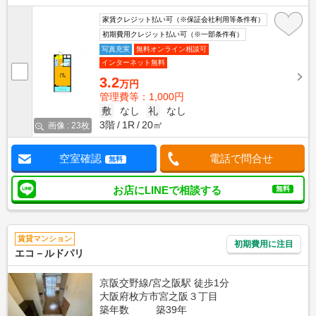
家賃クレジット払い可（※保証会社利用等条件有）
初期費用クレジット払い可（※一部条件有）
写真充実
無料オンライン相談可
インターネット無料
3.2
万円
管理費等：1,000円
敷
なし
礼
なし
3階
1R
20㎡
画像 : 23枚
空室確認
電話で問合せ
無料
お店にLINEで相談する
無料
賃貸マンション
初期費用に注目
エコ－ルドパリ
京阪交野線/宮之阪駅 徒歩1分
大阪府枚方市宮之阪３丁目
築年数
築39年