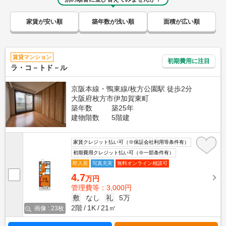
家賃が安い順
築年数が浅い順
面積が広い順
賃貸マンション
初期費用に注目
ラ・コ－トド－ル
京阪本線・鴨東線/枚方公園駅 徒歩2分
大阪府枚方市伊加賀東町
築年数
築25年
建物階数
5階建
家賃クレジット払い可（※保証会社利用等条件有）
初期費用クレジット払い可（※一部条件有）
即入居
写真充実
無料オンライン相談可
4.7
万円
管理費等：3,000円
敷
なし
礼
5万
2階
1K
21㎡
画像 : 23枚