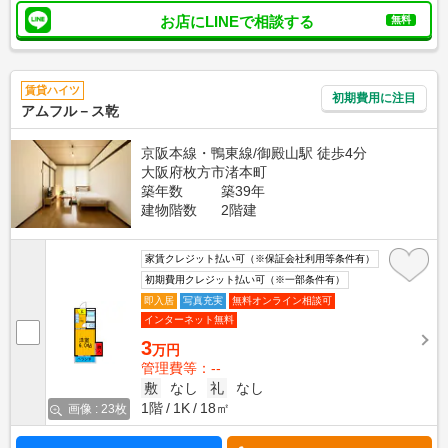
お店にLINEで相談する
無料
賃貸ハイツ
初期費用に注目
アムフル－ス乾
京阪本線・鴨東線/御殿山駅 徒歩4分
大阪府枚方市渚本町
築年数
築39年
建物階数
2階建
家賃クレジット払い可（※保証会社利用等条件有）
初期費用クレジット払い可（※一部条件有）
即入居
写真充実
無料オンライン相談可
インターネット無料
3
万円
管理費等：--
敷
なし
礼
なし
1階
1K
18㎡
画像 : 23枚