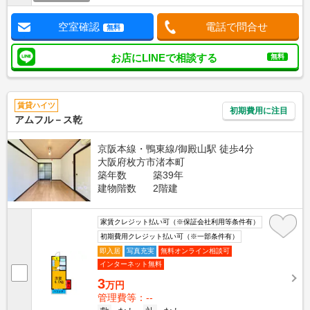
空室確認
電話で問合せ
無料
お店にLINEで相談する
無料
賃貸ハイツ
初期費用に注目
アムフル－ス乾
京阪本線・鴨東線/御殿山駅 徒歩4分
大阪府枚方市渚本町
築年数
築39年
建物階数
2階建
家賃クレジット払い可（※保証会社利用等条件有）
初期費用クレジット払い可（※一部条件有）
即入居
写真充実
無料オンライン相談可
インターネット無料
3
万円
管理費等：--