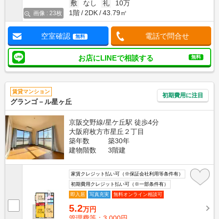
敷
なし
礼
10万
1階
2DK
43.79㎡
画像 : 23枚
空室確認
電話で問合せ
無料
お店にLINEで相談する
無料
賃貸マンション
初期費用に注目
グランゴ－ル星ヶ丘
京阪交野線/星ケ丘駅 徒歩4分
大阪府枚方市星丘２丁目
築年数
築30年
建物階数
3階建
家賃クレジット払い可（※保証会社利用等条件有）
初期費用クレジット払い可（※一部条件有）
即入居
写真充実
無料オンライン相談可
5.2
万円
管理費等：3,000円