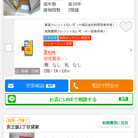
築年数
築39年
建物階数
2階建
家賃クレジット払い可（※保証会社利用等条件有）
初期費用クレジット払い可（※一部条件有）
写真充実
無料オンライン相談可
インターネット無料
3
万円
管理費等：--
敷
なし
礼
なし
2階
1K
18㎡
画像 : 23枚
空室確認
電話で問合せ
無料
お店にLINEで相談する
無料
賃貸一戸建て
初期費用に注目
宮之阪1丁目貸家