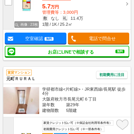
5.7
万円
管理費等：3,000円
敷
なし
礼
11.4万
1階
1K
25.2㎡
画像 : 23枚
空室確認
電話で問合せ
無料
お店にLINEで相談する
無料
賃貸マンション
初期費用に注目
元町ＲＵＲＡＬ
学研都市線<片町線>・JR東西線/長尾駅 徒歩
4分
大阪府枚方市長尾元町６丁目
築年数
築29年
建物階数
5階建
家賃クレジット払い可（※保証会社利用等条件有）
初期費用クレジット払い可（※一部条件有）