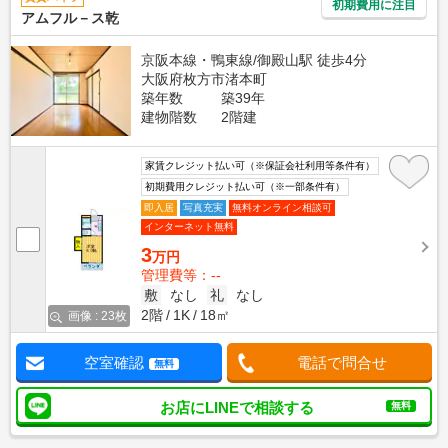
初期費用に注目
アムフル－ス乾
京阪本線・鴨東線/御殿山駅 徒歩4分
大阪府枚方市渚本町
築年数
築39年
建物階数
2階建
家賃クレジット払い可（※保証会社利用等条件有）
初期費用クレジット払い可（※一部条件有）
即入居
写真充実
無料オンライン相談可
インターネット無料
3
万円
管理費等：--
敷
なし
礼
なし
2階
1K
18㎡
画像 : 23枚
空室確認
電話で問合せ
無料
お店にLINEで相談する
無料