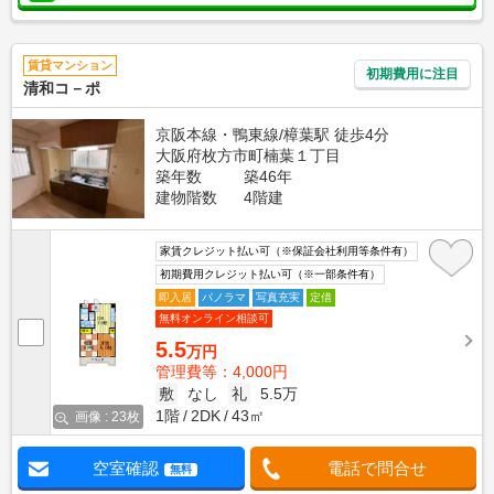
賃貸マンション
初期費用に注目
清和コ－ポ
京阪本線・鴨東線/樟葉駅 徒歩4分
大阪府枚方市町楠葉１丁目
築年数
築46年
建物階数
4階建
家賃クレジット払い可（※保証会社利用等条件有）
初期費用クレジット払い可（※一部条件有）
即入居
パノラマ
写真充実
定借
無料オンライン相談可
5.5
万円
管理費等：4,000円
敷
なし
礼
5.5万
1階
2DK
43㎡
画像 : 23枚
空室確認
電話で問合せ
無料