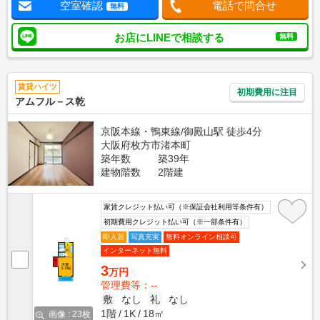
空室確認
電話で問合せ
無料
お店にLINEで相談する
無料
賃貸ハイツ
初期費用に注目
アムフル－ス乾
京阪本線・鴨東線/御殿山駅 徒歩4分
大阪府枚方市渚本町
築年数
築39年
建物階数
2階建
家賃クレジット払い可（※保証会社利用等条件有）
初期費用クレジット払い可（※一部条件有）
即入居
写真充実
無料オンライン相談可
インターネット無料
3
万円
管理費等：--
敷
なし
礼
なし
1階
1K
18㎡
画像 : 23枚