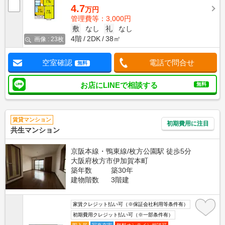
4.7
万円
管理費等：3,000円
敷
なし
礼
なし
4階
2DK
38㎡
画像 : 23枚
空室確認
電話で問合せ
無料
お店にLINEで相談する
無料
賃貸マンション
初期費用に注目
共生マンション
京阪本線・鴨東線/枚方公園駅 徒歩5分
大阪府枚方市伊加賀本町
築年数
築30年
建物階数
3階建
家賃クレジット払い可（※保証会社利用等条件有）
初期費用クレジット払い可（※一部条件有）