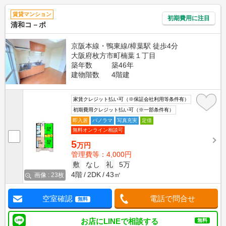
賃貸マンション
初期費用に注目
清和コ－ポ
京阪本線・鴨東線/樟葉駅 徒歩4分
大阪府枚方市町楠葉１丁目
築年数
築46年
建物階数
4階建
家賃クレジット払い可（※保証会社利用等条件有）
初期費用クレジット払い可（※一部条件有）
即入居
パノラマ
写真充実
定借
無料オンライン相談可
5
万円
管理費等：4,000円
敷
なし
礼
5万
4階
2DK
43㎡
画像 : 23枚
空室確認
電話で問合せ
無料
お店にLINEで相談する
無料