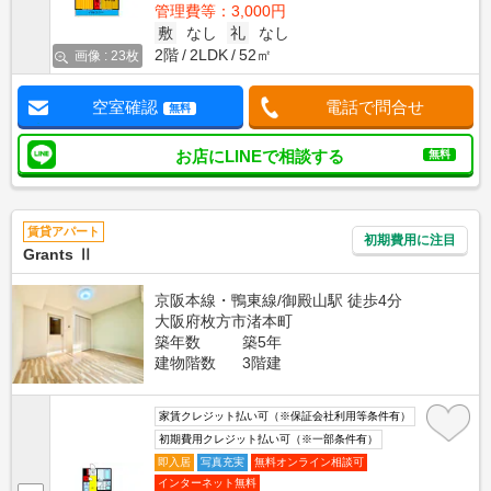
管理費等：3,000円
敷
なし
礼
なし
2階
2LDK
52㎡
画像 : 23枚
空室確認
電話で問合せ
無料
お店にLINEで相談する
無料
賃貸アパート
初期費用に注目
Grants Ⅱ
京阪本線・鴨東線/御殿山駅 徒歩4分
大阪府枚方市渚本町
築年数
築5年
建物階数
3階建
家賃クレジット払い可（※保証会社利用等条件有）
初期費用クレジット払い可（※一部条件有）
即入居
写真充実
無料オンライン相談可
インターネット無料