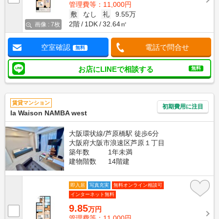
管理費等：11,000円
敷
なし
礼
9.55万
2階
1DK
32.64㎡
画像 : 7枚
空室確認
電話で問合せ
無料
お店にLINEで相談する
無料
賃貸マンション
初期費用に注目
la Waison NAMBA west
大阪環状線/芦原橋駅 徒歩6分
大阪府大阪市浪速区芦原１丁目
築年数
1年未満
建物階数
14階建
即入居
写真充実
無料オンライン相談可
インターネット無料
9.85
万円
管理費等：11,000円