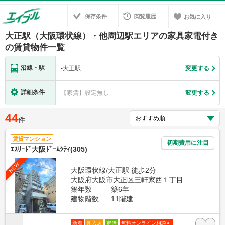
保存条件
閲覧履歴
お気に入り
大正駅（大阪環状線）・他周辺駅エリアの家具家電付き
の賃貸物件一覧
沿線・駅
-
大正駅
変更する
詳細条件
【家賃】設定無し
変更する
44
件
賃貸マンション
初期費用に注目
ｴｽﾘｰﾄﾞ大阪ﾄﾞｰﾑｼﾃｨ(305)
NEW
大阪環状線/大正駅 徒歩2分
大阪府大阪市大正区三軒家西１丁目
築年数
築6年
建物階数
11階建
新着
即入居
定借
無料オンライン相談可