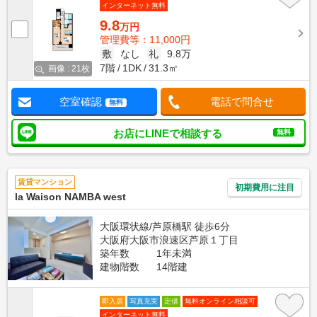
インターネット無料
9.8
万円
管理費等：11,000円
敷
なし
礼
9.8万
7階
1DK
31.3㎡
画像 : 21枚
空室確認
電話で問合せ
無料
お店にLINEで相談する
無料
賃貸マンション
初期費用に注目
la Waison NAMBA west
大阪環状線/芦原橋駅 徒歩6分
大阪府大阪市浪速区芦原１丁目
築年数
1年未満
建物階数
14階建
即入居
写真充実
定借
無料オンライン相談可
インターネット無料