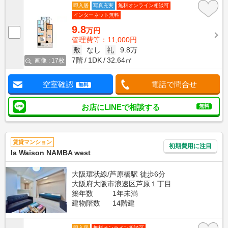
即入居
写真充実
無料オンライン相談可
インターネット無料
9.8
万円
管理費等：11,000円
敷
なし
礼
9.8万
7階
1DK
32.64㎡
画像 : 17枚
空室確認
電話で問合せ
無料
お店にLINEで相談する
無料
賃貸マンション
初期費用に注目
la Waison NAMBA west
大阪環状線/芦原橋駅 徒歩6分
大阪府大阪市浪速区芦原１丁目
築年数
1年未満
建物階数
14階建
即入居
無料オンライン相談可