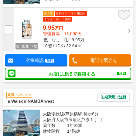
即入居
無料オンライン相談可
インターネット無料
9.95
万円
管理費等：11,000円
敷
なし
礼
9.95万
10階
1DK
32.64㎡
画像 : 7枚
空室確認
電話で問合せ
無料
お店にLINEで相談する
無料
賃貸マンション
初期費用に注目
la Waison NAMBA west
大阪環状線/芦原橋駅 徒歩6分
大阪府大阪市浪速区芦原１丁目
築年数
1年未満
建物階数
14階建