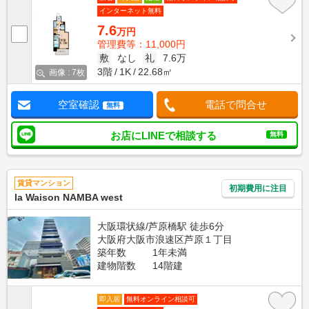
インターネット無料
7.6
万円
管理費等：11,000円
敷
なし
礼
7.6万
3階
1K
22.68㎡
画像 : 7枚
空室確認
電話で問合せ
無料
お店にLINEで相談する
無料
賃貸マンション
初期費用に注目
la Waison NAMBA west
大阪環状線/芦原橋駅 徒歩6分
大阪府大阪市浪速区芦原１丁目
築年数
1年未満
建物階数
14階建
即入居
無料オンライン相談可