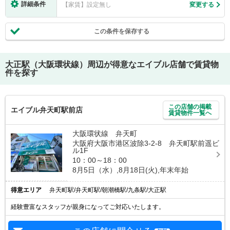
詳細条件
【家賃】設定無し
変更する
この条件を保存する
大正駅（大阪環状線）
周辺が得意なエイブル店舗で賃貸物
件を探す
この店舗の掲載
エイブル弁天町駅前店
賃貸物件一覧へ
大阪環状線 弁天町
大阪府大阪市港区波除3-2-8 弁天町駅前遥ビ
ル1F
10：00～18：00
8月5日（水）,8月18日(火),年末年始
得意エリア
弁天町駅/弁天町駅/朝潮橋駅/九条駅/大正駅
経験豊富なスタッフが親身になってご対応いたします。