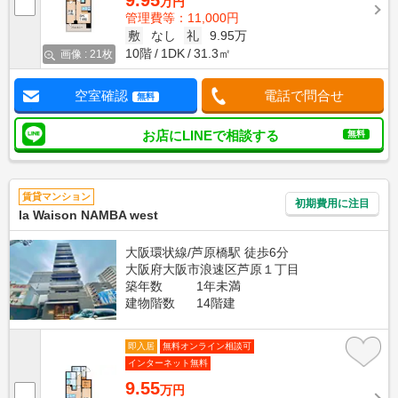
9.95
万円
管理費等：11,000円
敷
なし
礼
9.95万
10階
1DK
31.3㎡
画像 : 21枚
空室確認
電話で問合せ
無料
お店にLINEで相談する
無料
賃貸マンション
初期費用に注目
la Waison NAMBA west
大阪環状線/芦原橋駅 徒歩6分
大阪府大阪市浪速区芦原１丁目
築年数
1年未満
建物階数
14階建
即入居
無料オンライン相談可
インターネット無料
9.55
万円