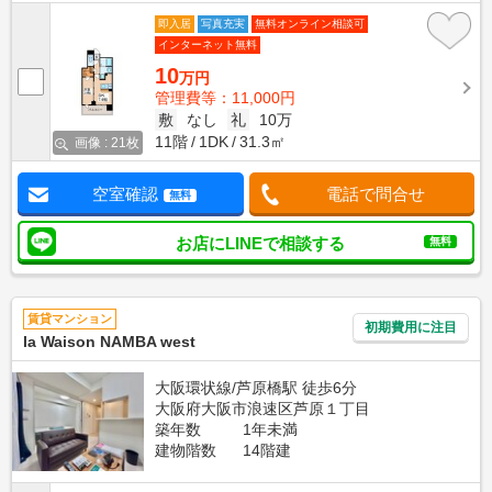
即入居
写真充実
無料オンライン相談可
インターネット無料
10
万円
管理費等：11,000円
敷
なし
礼
10万
11階
1DK
31.3㎡
画像 : 21枚
空室確認
電話で問合せ
無料
お店にLINEで相談する
無料
賃貸マンション
初期費用に注目
la Waison NAMBA west
大阪環状線/芦原橋駅 徒歩6分
大阪府大阪市浪速区芦原１丁目
築年数
1年未満
建物階数
14階建