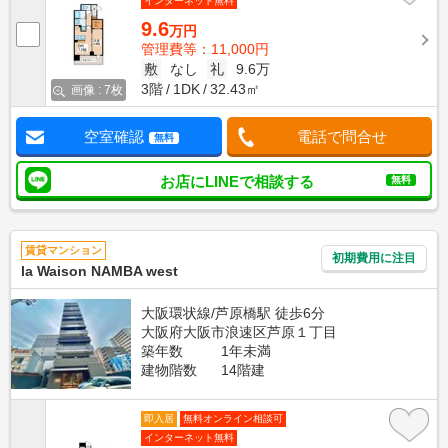
インターネット無料
9.6
万円
管理費等：11,000円
敷
なし
礼
9.6万
3階
1DK
32.43㎡
画像 : 7枚
空室確認
電話で問合せ
無料
お店にLINEで相談する
無料
賃貸マンション
初期費用に注目
la Waison NAMBA west
大阪環状線/芦原橋駅 徒歩6分
大阪府大阪市浪速区芦原１丁目
築年数
1年未満
建物階数
14階建
即入居
無料オンライン相談可
インターネット無料