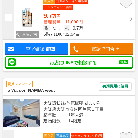
即入居
無料オンライン相談可
インターネット無料
9.7
万円
管理費等：11,000円
敷
なし
礼
9.7万
5階
1DK
32.64㎡
画像 : 7枚
空室確認
電話で問合せ
無料
お店にLINEで相談する
無料
賃貸マンション
初期費用に注目
la Waison NAMBA west
大阪環状線/芦原橋駅 徒歩6分
大阪府大阪市浪速区芦原１丁目
築年数
1年未満
建物階数
14階建
即入居
写真充実
無料オンライン相談可