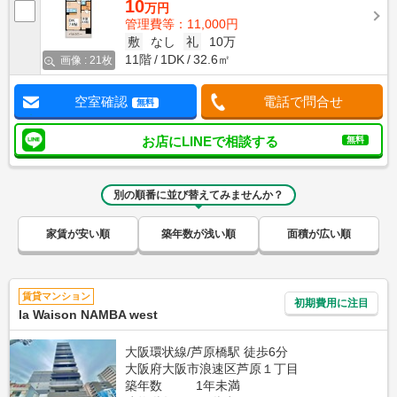
10
万円
管理費等：11,000円
敷
なし
礼
10万
11階
1DK
32.6㎡
画像 : 21枚
空室確認
電話で問合せ
無料
お店にLINEで相談する
無料
別の順番に並び替えてみませんか？
家賃が安い順
築年数が浅い順
面積が広い順
賃貸マンション
初期費用に注目
la Waison NAMBA west
大阪環状線/芦原橋駅 徒歩6分
大阪府大阪市浪速区芦原１丁目
築年数
1年未満