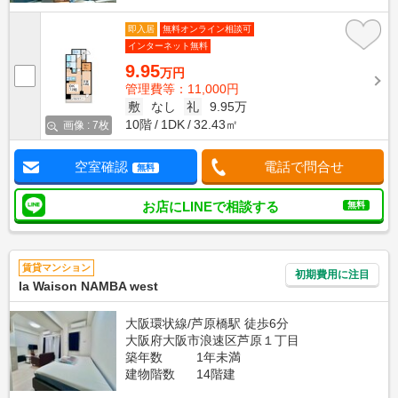
即入居
無料オンライン相談可
インターネット無料
9.95
万円
管理費等：11,000円
敷
なし
礼
9.95万
10階
1DK
32.43㎡
画像 : 7枚
空室確認
電話で問合せ
無料
お店にLINEで相談する
無料
賃貸マンション
初期費用に注目
la Waison NAMBA west
大阪環状線/芦原橋駅 徒歩6分
大阪府大阪市浪速区芦原１丁目
築年数
1年未満
建物階数
14階建