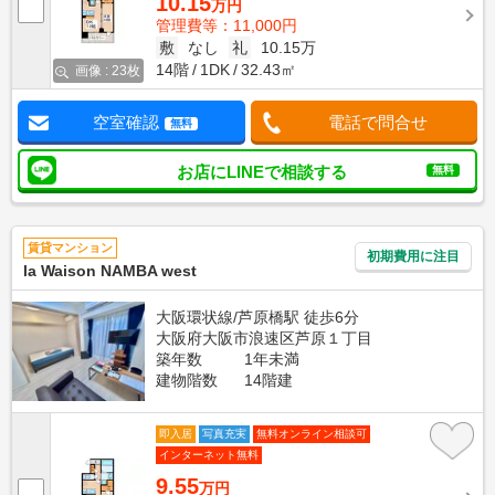
10.15
万円
管理費等：11,000円
敷
なし
礼
10.15万
14階
1DK
32.43㎡
画像 : 23枚
空室確認
電話で問合せ
無料
お店にLINEで相談する
無料
賃貸マンション
初期費用に注目
la Waison NAMBA west
大阪環状線/芦原橋駅 徒歩6分
大阪府大阪市浪速区芦原１丁目
築年数
1年未満
建物階数
14階建
即入居
写真充実
無料オンライン相談可
インターネット無料
9.55
万円