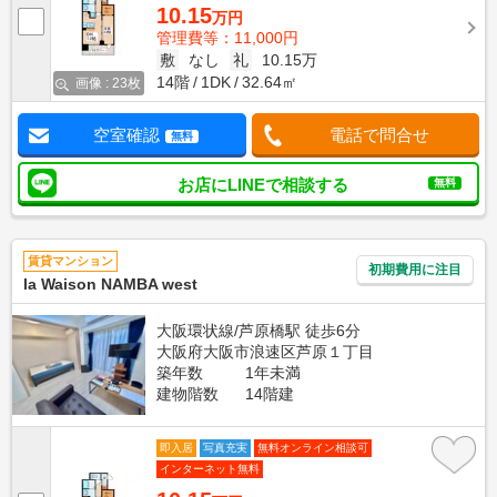
10.15
万円
管理費等：11,000円
敷
なし
礼
10.15万
14階
1DK
32.64㎡
画像 : 23枚
空室確認
電話で問合せ
無料
お店にLINEで相談する
無料
賃貸マンション
初期費用に注目
la Waison NAMBA west
大阪環状線/芦原橋駅 徒歩6分
大阪府大阪市浪速区芦原１丁目
築年数
1年未満
建物階数
14階建
即入居
写真充実
無料オンライン相談可
インターネット無料