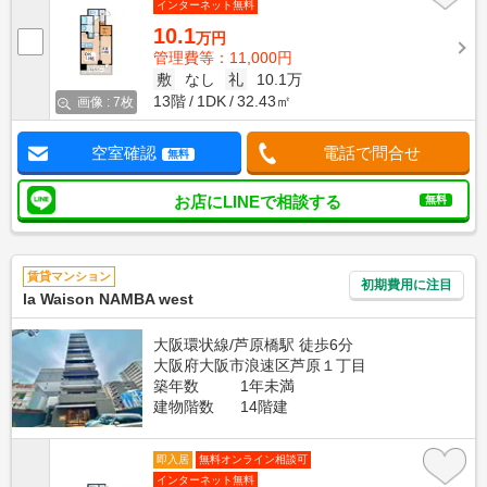
インターネット無料
10.1
万円
管理費等：11,000円
敷
なし
礼
10.1万
13階
1DK
32.43㎡
画像 : 7枚
空室確認
電話で問合せ
無料
お店にLINEで相談する
無料
賃貸マンション
初期費用に注目
la Waison NAMBA west
大阪環状線/芦原橋駅 徒歩6分
大阪府大阪市浪速区芦原１丁目
築年数
1年未満
建物階数
14階建
即入居
無料オンライン相談可
インターネット無料