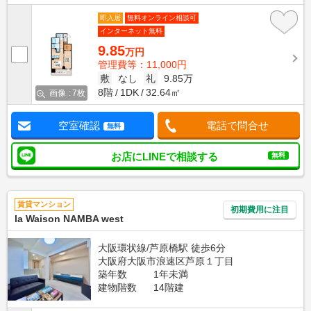
即入居
無料オンライン相談可
インターネット無料
9.85
万円
管理費等：11,000円
敷
なし
礼
9.85万
8階
1DK
32.64㎡
画像 : 7枚
空室確認
電話で問合せ
無料
お店にLINEで相談する
無料
賃貸マンション
初期費用に注目
la Waison NAMBA west
大阪環状線/芦原橋駅 徒歩6分
大阪府大阪市浪速区芦原１丁目
築年数
1年未満
建物階数
14階建