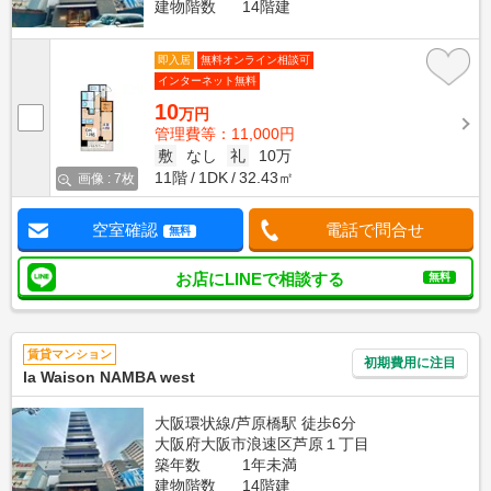
建物階数
14階建
即入居
無料オンライン相談可
インターネット無料
10
万円
管理費等：11,000円
敷
なし
礼
10万
11階
1DK
32.43㎡
画像 : 7枚
空室確認
電話で問合せ
無料
お店にLINEで相談する
無料
賃貸マンション
初期費用に注目
la Waison NAMBA west
大阪環状線/芦原橋駅 徒歩6分
大阪府大阪市浪速区芦原１丁目
築年数
1年未満
建物階数
14階建