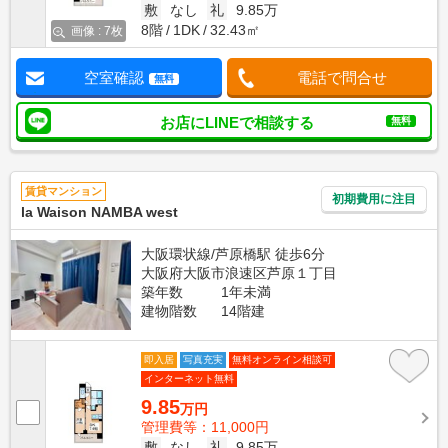
敷
なし
礼
9.85万
8階
1DK
32.43㎡
画像 : 7枚
空室確認
電話で問合せ
無料
お店にLINEで相談する
無料
賃貸マンション
初期費用に注目
la Waison NAMBA west
大阪環状線/芦原橋駅 徒歩6分
大阪府大阪市浪速区芦原１丁目
築年数
1年未満
建物階数
14階建
即入居
写真充実
無料オンライン相談可
インターネット無料
9.85
万円
管理費等：11,000円
敷
なし
礼
9.85万