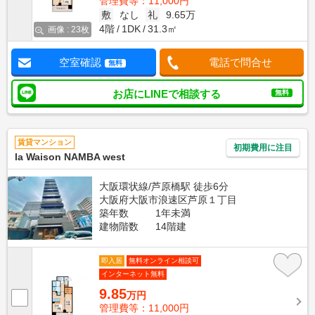
管理費等：11,000円
敷
なし
礼
9.65万
4階
1DK
31.3㎡
画像 : 23枚
空室確認
電話で問合せ
無料
お店にLINEで相談する
無料
賃貸マンション
初期費用に注目
la Waison NAMBA west
大阪環状線/芦原橋駅 徒歩6分
大阪府大阪市浪速区芦原１丁目
築年数
1年未満
建物階数
14階建
即入居
無料オンライン相談可
インターネット無料
9.85
万円
管理費等：11,000円