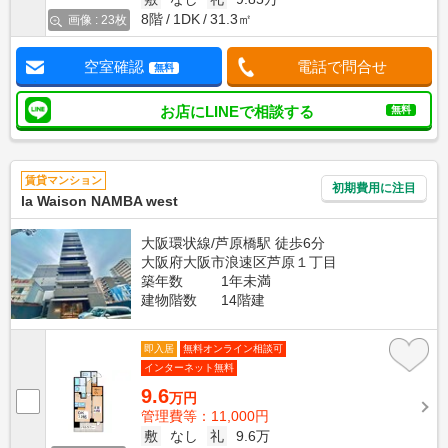
8階
1DK
31.3㎡
画像 : 23枚
空室確認
電話で問合せ
無料
お店にLINEで相談する
無料
賃貸マンション
初期費用に注目
la Waison NAMBA west
大阪環状線/芦原橋駅 徒歩6分
大阪府大阪市浪速区芦原１丁目
築年数
1年未満
建物階数
14階建
即入居
無料オンライン相談可
インターネット無料
9.6
万円
管理費等：11,000円
敷
なし
礼
9.6万