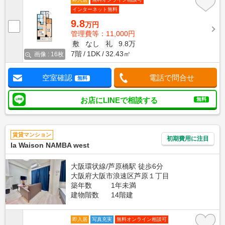
インターネット無料
9.8
万円
管理費等：11,000円
敷
なし
礼
9.8万
7階
1DK
32.43㎡
画像 : 16枚
空室確認
電話で問合せ
無料
お店にLINEで相談する
無料
賃貸マンション
初期費用に注目
la Waison NAMBA west
大阪環状線/芦原橋駅 徒歩6分
大阪府大阪市浪速区芦原１丁目
築年数
1年未満
建物階数
14階建
即入居
写真充実
無料オンライン相談可