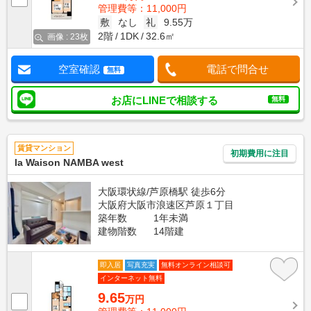
管理費等：11,000円
敷
なし
礼
9.55万
2階
1DK
32.6㎡
画像 : 23枚
空室確認
電話で問合せ
無料
お店にLINEで相談する
無料
賃貸マンション
初期費用に注目
la Waison NAMBA west
大阪環状線/芦原橋駅 徒歩6分
大阪府大阪市浪速区芦原１丁目
築年数
1年未満
建物階数
14階建
即入居
写真充実
無料オンライン相談可
インターネット無料
9.65
万円