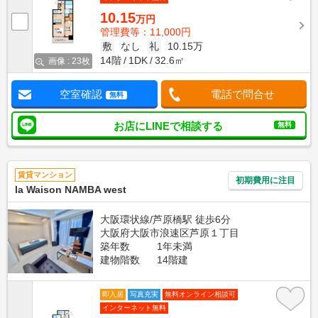
10.15
万円
管理費等：11,000円
敷
なし
礼
10.15万
14階
1DK
32.6㎡
画像 : 23枚
空室確認
電話で問合せ
無料
お店にLINEで相談する
無料
賃貸マンション
初期費用に注目
la Waison NAMBA west
大阪環状線/芦原橋駅 徒歩6分
大阪府大阪市浪速区芦原１丁目
築年数
1年未満
建物階数
14階建
即入居
写真充実
無料オンライン相談可
インターネット無料