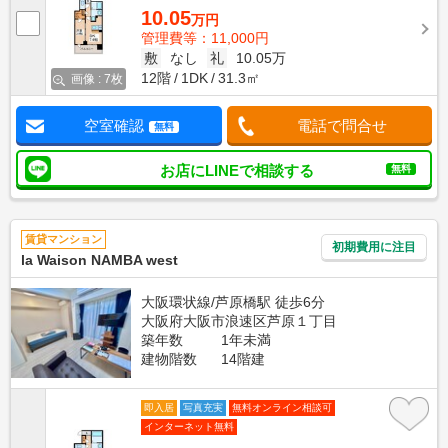
10.05
万円
管理費等：11,000円
敷
なし
礼
10.05万
12階
1DK
31.3㎡
画像 : 7枚
空室確認
電話で問合せ
無料
お店にLINEで相談する
無料
賃貸マンション
初期費用に注目
la Waison NAMBA west
大阪環状線/芦原橋駅 徒歩6分
大阪府大阪市浪速区芦原１丁目
築年数
1年未満
建物階数
14階建
即入居
写真充実
無料オンライン相談可
インターネット無料