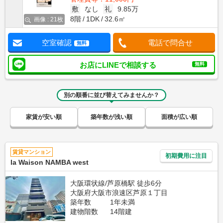
敷
なし
礼
9.85万
8階
1DK
32.6㎡
画像 : 21枚
空室確認
電話で問合せ
無料
お店にLINEで相談する
無料
別の順番に並び替えてみませんか？
家賃が安い順
築年数が浅い順
面積が広い順
賃貸マンション
初期費用に注目
la Waison NAMBA west
大阪環状線/芦原橋駅 徒歩6分
大阪府大阪市浪速区芦原１丁目
築年数
1年未満
建物階数
14階建