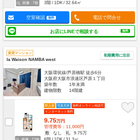
3階
1DK
32.64㎡
画像 : 7枚
空室確認
電話で問合せ
無料
お店にLINEで相談する
無料
賃貸マンション
初期費用に注目
la Waison NAMBA west
大阪環状線/芦原橋駅 徒歩6分
大阪府大阪市浪速区芦原１丁目
築年数
1年未満
建物階数
14階建
即入居
写真充実
無料オンライン相談可
インターネット無料
9.75
万円
管理費等：11,000円
敷
なし
礼
9.75万
6階
1DK
31.3㎡
画像 : 23枚