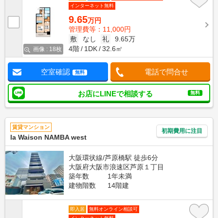
インターネット無料
9.65
万円
管理費等：11,000円
敷
なし
礼
9.65万
4階
1DK
32.6㎡
画像 : 18枚
空室確認
電話で問合せ
無料
お店にLINEで相談する
無料
賃貸マンション
初期費用に注目
la Waison NAMBA west
大阪環状線/芦原橋駅 徒歩6分
大阪府大阪市浪速区芦原１丁目
築年数
1年未満
建物階数
14階建
即入居
無料オンライン相談可