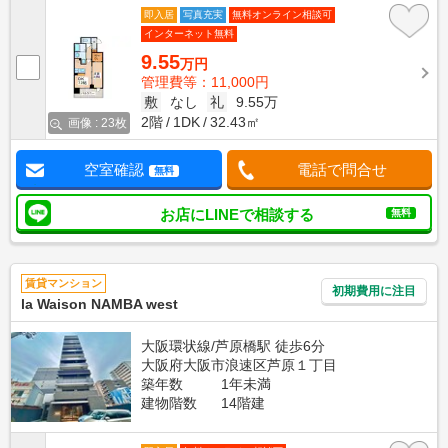
即入居
写真充実
無料オンライン相談可
インターネット無料
9.55
万円
管理費等：11,000円
敷
なし
礼
9.55万
2階
1DK
32.43㎡
画像 : 23枚
空室確認
電話で問合せ
無料
お店にLINEで相談する
無料
賃貸マンション
初期費用に注目
la Waison NAMBA west
大阪環状線/芦原橋駅 徒歩6分
大阪府大阪市浪速区芦原１丁目
築年数
1年未満
建物階数
14階建