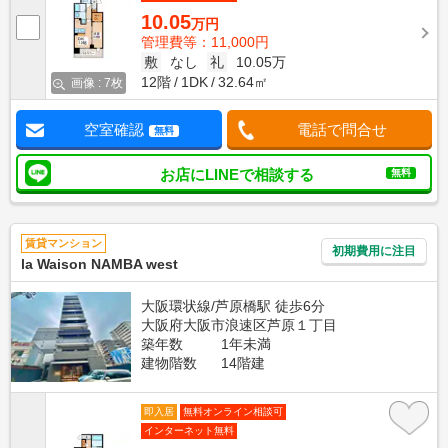
10.05
万円
管理費等：11,000円
敷
なし
礼
10.05万
12階
1DK
32.64㎡
画像 : 7枚
空室確認
電話で問合せ
無料
お店にLINEで相談する
無料
賃貸マンション
初期費用に注目
la Waison NAMBA west
大阪環状線/芦原橋駅 徒歩6分
大阪府大阪市浪速区芦原１丁目
築年数
1年未満
建物階数
14階建
即入居
無料オンライン相談可
インターネット無料