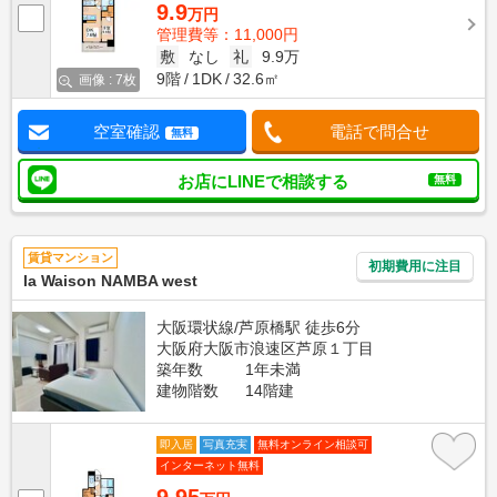
9.9
万円
管理費等：11,000円
敷
なし
礼
9.9万
9階
1DK
32.6㎡
画像 : 7枚
空室確認
電話で問合せ
無料
お店にLINEで相談する
無料
賃貸マンション
初期費用に注目
la Waison NAMBA west
大阪環状線/芦原橋駅 徒歩6分
大阪府大阪市浪速区芦原１丁目
築年数
1年未満
建物階数
14階建
即入居
写真充実
無料オンライン相談可
インターネット無料