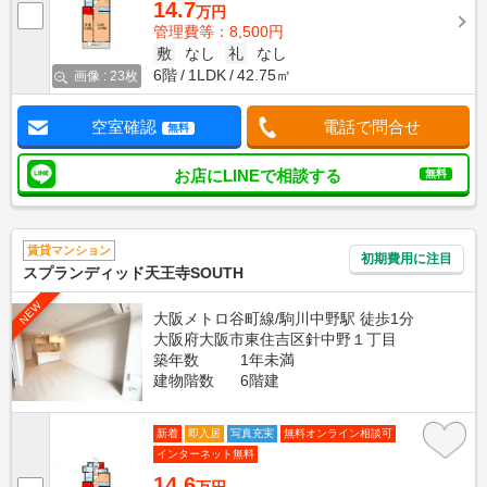
14.7
万円
管理費等：8,500円
敷
なし
礼
なし
6階
1LDK
42.75㎡
画像 : 23枚
空室確認
電話で問合せ
無料
お店にLINEで相談する
無料
賃貸マンション
初期費用に注目
スプランディッド天王寺SOUTH
NEW
大阪メトロ谷町線/駒川中野駅 徒歩1分
大阪府大阪市東住吉区針中野１丁目
築年数
1年未満
建物階数
6階建
新着
即入居
写真充実
無料オンライン相談可
インターネット無料
14.6