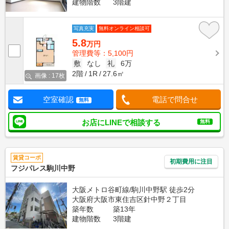
建物階数
3階建
写真充実
無料オンライン相談可
5.8
万円
管理費等：5,100円
敷
なし
礼
6万
2階
1R
27.6㎡
画像 : 17枚
空室確認
電話で問合せ
無料
お店にLINEで相談する
無料
賃貸コーポ
初期費用に注目
フジパレス駒川中野
大阪メトロ谷町線/駒川中野駅 徒歩2分
大阪府大阪市東住吉区針中野２丁目
築年数
築13年
建物階数
3階建