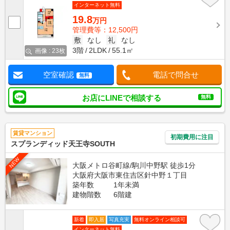
インターネット無料
19.8
万円
管理費等：12,500円
敷
なし
礼
なし
3階
2LDK
55.1㎡
画像 : 23枚
空室確認
電話で問合せ
無料
お店にLINEで相談する
無料
賃貸マンション
初期費用に注目
スプランディッド天王寺SOUTH
NEW
大阪メトロ谷町線/駒川中野駅 徒歩1分
大阪府大阪市東住吉区針中野１丁目
築年数
1年未満
建物階数
6階建
新着
即入居
写真充実
無料オンライン相談可
インターネット無料