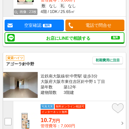
管理費等：5,000円
敷
なし
礼
なし
4階
1DK
25.65㎡
画像 : 23枚
空室確認
電話で問合せ
無料
お店にLINEで相談する
無料
賃貸ハイツ
初期費用に注目
アゴーラ針中野
近鉄南大阪線/針中野駅 徒歩3分
大阪府大阪市東住吉区針中野１丁目
築年数
築12年
建物階数
3階建
写真充実
無料オンライン相談可
インターネット無料
10.7
万円
管理費等：7,000円