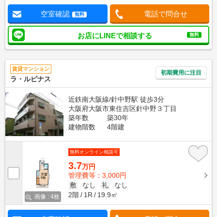
空室確認
電話で問合せ
無料
お店にLINEで相談する
無料
賃貸マンション
初期費用に注目
ラ・ルピナス
近鉄南大阪線/針中野駅 徒歩3分
大阪府大阪市東住吉区針中野３丁目
築年数
築30年
建物階数
4階建
無料オンライン相談可
3.7
万円
管理費等：3,000円
敷
なし
礼
なし
2階
1R
19.9㎡
画像 : 4枚