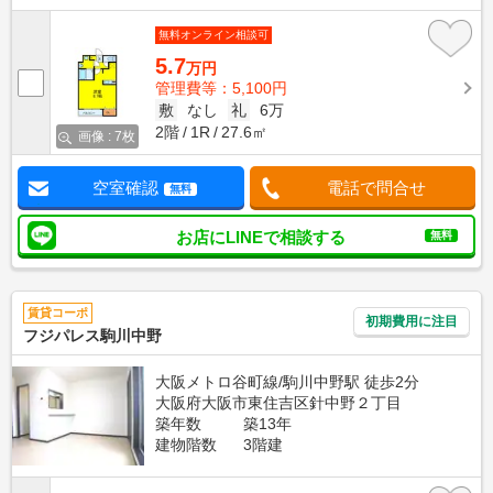
無料オンライン相談可
5.7
万円
管理費等：5,100円
敷
なし
礼
6万
2階
1R
27.6㎡
画像 : 7枚
空室確認
電話で問合せ
無料
お店にLINEで相談する
無料
賃貸コーポ
初期費用に注目
フジパレス駒川中野
大阪メトロ谷町線/駒川中野駅 徒歩2分
大阪府大阪市東住吉区針中野２丁目
築年数
築13年
建物階数
3階建