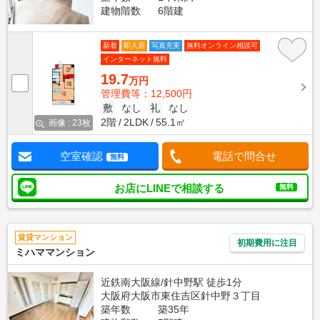
建物階数
6階建
新着
即入居
写真充実
無料オンライン相談可
インターネット無料
19.7
万円
管理費等：12,500円
敷
なし
礼
なし
2階
2LDK
55.1㎡
画像 : 23枚
空室確認
電話で問合せ
無料
お店にLINEで相談する
無料
賃貸マンション
初期費用に注目
ミハママンション
近鉄南大阪線/針中野駅 徒歩1分
大阪府大阪市東住吉区針中野３丁目
築年数
築35年