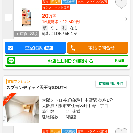
新着
即入居
写真充実
無料オンライン相談可
インターネット無料
20
万円
管理費等：12,500円
敷
なし
礼
なし
5階
2LDK
55.1㎡
画像 : 23枚
空室確認
電話で問合せ
無料
お店にLINEで相談する
無料
賃貸マンション
初期費用に注目
スプランディッド天王寺SOUTH
NEW
大阪メトロ谷町線/駒川中野駅 徒歩1分
大阪府大阪市東住吉区針中野１丁目
築年数
1年未満
建物階数
6階建
新着
即入居
写真充実
無料オンライン相談可