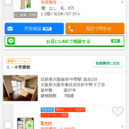
管理費等：--
敷
なし
礼
9万
1-2階
3LDK
67.37㎡
画像 : 23枚
空室確認
電話で問合せ
無料
お店にLINEで相談する
無料
賃貸マンション
初期費用に注目
ミ－ネ壱番館
近鉄南大阪線/針中野駅 徒歩2分
大阪府大阪市東住吉区針中野３丁目
築年数
築37年
建物階数
7階建
写真充実
無料オンライン相談可
インターネット無料
5
万円