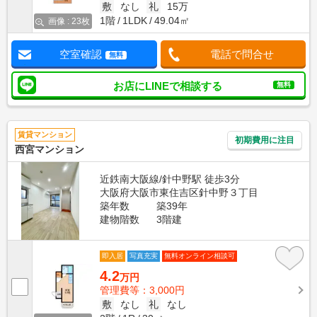
敷
なし
礼
15万
1階
1LDK
49.04㎡
画像 : 23枚
空室確認
電話で問合せ
無料
お店にLINEで相談する
無料
賃貸マンション
初期費用に注目
西宮マンション
近鉄南大阪線/針中野駅 徒歩3分
大阪府大阪市東住吉区針中野３丁目
築年数
築39年
建物階数
3階建
即入居
写真充実
無料オンライン相談可
4.2
万円
管理費等：3,000円
敷
なし
礼
なし