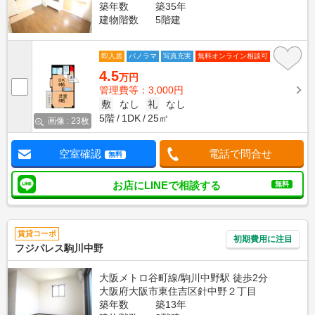
築年数
築35年
建物階数
5階建
即入居
パノラマ
写真充実
無料オンライン相談可
4.5
万円
管理費等：3,000円
敷
なし
礼
なし
5階
1DK
25㎡
画像 : 23枚
空室確認
電話で問合せ
無料
お店にLINEで相談する
無料
賃貸コーポ
初期費用に注目
フジパレス駒川中野
大阪メトロ谷町線/駒川中野駅 徒歩2分
大阪府大阪市東住吉区針中野２丁目
築年数
築13年