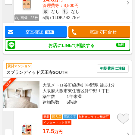
万円
管理費等：8,500円
敷
なし
礼
なし
5階
1LDK
42.75㎡
画像 : 23枚
空室確認
電話で問合せ
無料
お店にLINEで相談する
無料
賃貸マンション
初期費用に注目
スプランディッド天王寺SOUTH
NEW
大阪メトロ谷町線/駒川中野駅 徒歩1分
大阪府大阪市東住吉区針中野１丁目
築年数
1年未満
建物階数
6階建
新着
即入居
写真充実
無料オンライン相談可
インターネット無料
17.5
万円