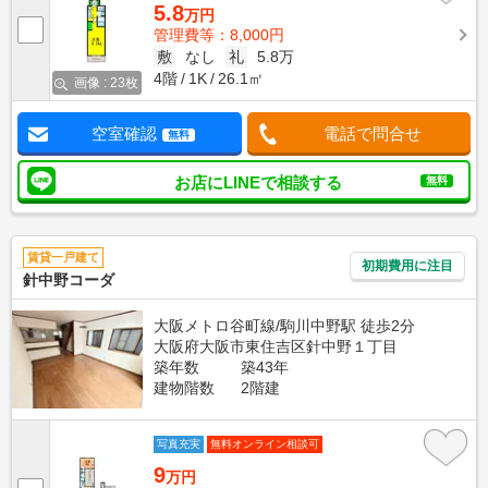
5.8
万円
管理費等：8,000円
敷
なし
礼
5.8万
4階
1K
26.1㎡
画像 : 23枚
空室確認
電話で問合せ
無料
お店にLINEで相談する
無料
賃貸一戸建て
初期費用に注目
針中野コーダ
大阪メトロ谷町線/駒川中野駅 徒歩2分
大阪府大阪市東住吉区針中野１丁目
築年数
築43年
建物階数
2階建
写真充実
無料オンライン相談可
9
万円