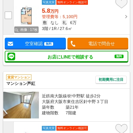
写真充実
無料オンライン相談可
5.8
万円
管理費等：5,100円
敷
なし
礼
6万
3階
1R
27.6㎡
画像 : 17枚
空室確認
電話で問合せ
無料
お店にLINEで相談する
無料
賃貸マンション
初期費用に注目
マンション芦紅
近鉄南大阪線/針中野駅 徒歩2分
大阪府大阪市東住吉区針中野３丁目
築年数
築21年
建物階数
7階建
写真充実
無料オンライン相談可