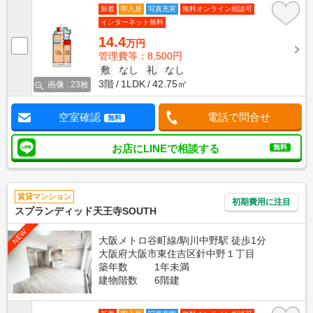
新着
即入居
写真充実
無料オンライン相談可
インターネット無料
14.4
万円
管理費等：8,500円
敷
なし
礼
なし
3階
1LDK
42.75㎡
画像 : 23枚
空室確認
電話で問合せ
無料
お店にLINEで相談する
無料
賃貸マンション
初期費用に注目
スプランディッド天王寺SOUTH
NEW
大阪メトロ谷町線/駒川中野駅 徒歩1分
大阪府大阪市東住吉区針中野１丁目
築年数
1年未満
建物階数
6階建