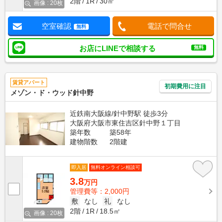
2階
1R
30㎡
画像 : 20枚
空室確認
電話で問合せ
無料
お店にLINEで相談する
無料
賃貸アパート
初期費用に注目
メゾン・ド・ウッド針中野
近鉄南大阪線/針中野駅 徒歩3分
大阪府大阪市東住吉区針中野１丁目
築年数
築58年
建物階数
2階建
即入居
無料オンライン相談可
3.8
万円
管理費等：2,000円
敷
なし
礼
なし
2階
1R
18.5㎡
画像 : 20枚