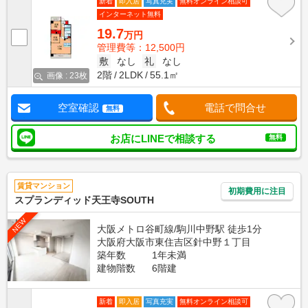
新着
即入居
写真充実
無料オンライン相談可
インターネット無料
19.7
万円
管理費等：12,500円
敷
なし
礼
なし
2階
2LDK
55.1㎡
画像 : 23枚
空室確認
電話で問合せ
無料
お店にLINEで相談する
無料
賃貸マンション
初期費用に注目
スプランディッド天王寺SOUTH
NEW
大阪メトロ谷町線/駒川中野駅 徒歩1分
大阪府大阪市東住吉区針中野１丁目
築年数
1年未満
建物階数
6階建
新着
即入居
写真充実
無料オンライン相談可