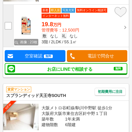
新着
即入居
写真充実
無料オンライン相談可
インターネット無料
19.8
万円
管理費等：12,500円
敷
なし
礼
なし
3階
2LDK
55.1㎡
画像 : 23枚
空室確認
電話で問合せ
無料
お店にLINEで相談する
無料
賃貸マンション
初期費用に注目
スプランディッド天王寺SOUTH
NEW
大阪メトロ谷町線/駒川中野駅 徒歩1分
大阪府大阪市東住吉区針中野１丁目
築年数
1年未満
建物階数
6階建