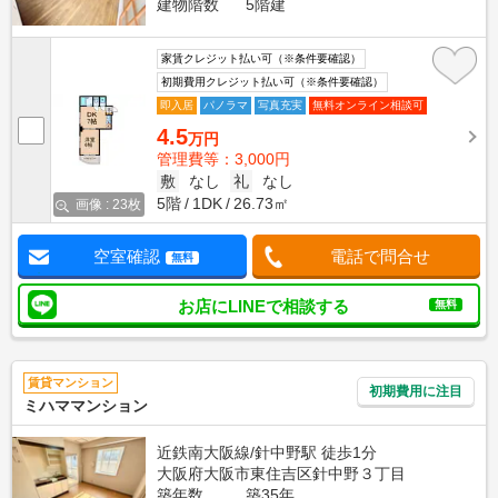
建物階数
5階建
家賃クレジット払い可（※条件要確認）
初期費用クレジット払い可（※条件要確認）
即入居
パノラマ
写真充実
無料オンライン相談可
4.5
万円
管理費等：3,000円
敷
なし
礼
なし
5階
1DK
26.73㎡
画像 : 23枚
空室確認
電話で問合せ
無料
お店にLINEで相談する
無料
賃貸マンション
初期費用に注目
ミハママンション
近鉄南大阪線/針中野駅 徒歩1分
大阪府大阪市東住吉区針中野３丁目
築年数
築35年