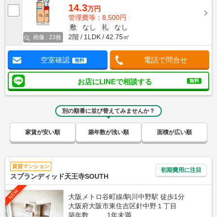
14.3
万円
管理費等：8,500円
敷
なし
礼
なし
2階
1LDK
42.75㎡
画像 : 23枚
空室確認
電話で問合せ
無料
お店にLINEで相談する
無料
別の順番に並び替えてみませんか？
家賃が安い順
築年数が浅い順
面積が広い順
賃貸マンション
初期費用に注目
スプランディッド天王寺SOUTH
NEW
大阪メトロ谷町線/駒川中野駅 徒歩1分
大阪府大阪市東住吉区針中野１丁目
築年数
1年未満