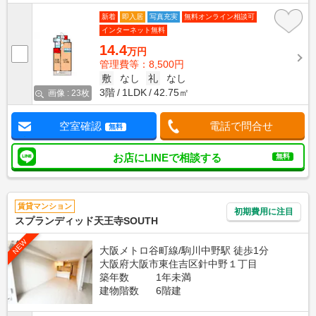
新着
即入居
写真充実
無料オンライン相談可
インターネット無料
14.4
万円
管理費等：8,500円
敷
なし
礼
なし
3階
1LDK
42.75㎡
画像 : 23枚
空室確認
電話で問合せ
無料
お店にLINEで相談する
無料
賃貸マンション
初期費用に注目
スプランディッド天王寺SOUTH
NEW
大阪メトロ谷町線/駒川中野駅 徒歩1分
大阪府大阪市東住吉区針中野１丁目
築年数
1年未満
建物階数
6階建