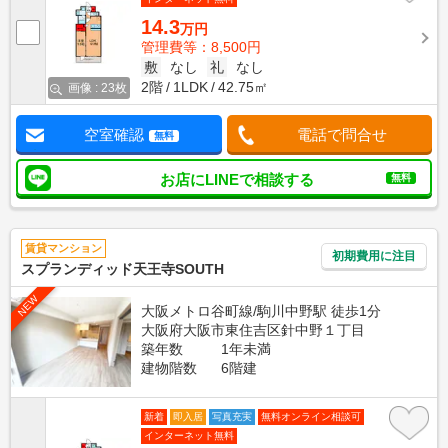
14.3
万円
管理費等：8,500円
敷
なし
礼
なし
2階
1LDK
42.75㎡
画像 : 23枚
空室確認
電話で問合せ
無料
お店にLINEで相談する
無料
賃貸マンション
初期費用に注目
スプランディッド天王寺SOUTH
NEW
大阪メトロ谷町線/駒川中野駅 徒歩1分
大阪府大阪市東住吉区針中野１丁目
築年数
1年未満
建物階数
6階建
新着
即入居
写真充実
無料オンライン相談可
インターネット無料