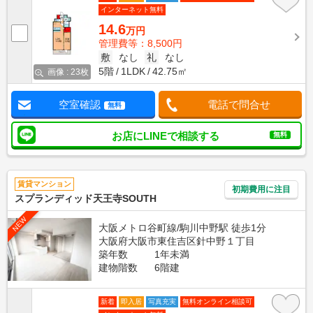
インターネット無料
14.6
万円
管理費等：8,500円
敷
なし
礼
なし
5階
1LDK
42.75㎡
画像 : 23枚
空室確認
電話で問合せ
無料
お店にLINEで相談する
無料
賃貸マンション
初期費用に注目
スプランディッド天王寺SOUTH
NEW
大阪メトロ谷町線/駒川中野駅 徒歩1分
大阪府大阪市東住吉区針中野１丁目
築年数
1年未満
建物階数
6階建
新着
即入居
写真充実
無料オンライン相談可