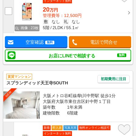
インターネット無料
20
万円
管理費等：12,500円
敷
なし
礼
なし
5階
2LDK
55.1㎡
画像 : 23枚
空室確認
電話で問合せ
無料
お店にLINEで相談する
無料
賃貸マンション
初期費用に注目
スプランディッド天王寺SOUTH
NEW
大阪メトロ谷町線/駒川中野駅 徒歩1分
大阪府大阪市東住吉区針中野１丁目
築年数
1年未満
建物階数
6階建
新着
即入居
写真充実
無料オンライン相談可
インターネット無料