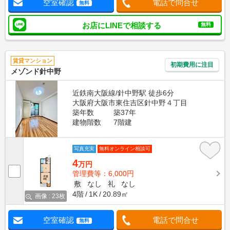
空室確認
電話で問合せ
無料
お店にLINEで相談する
無料
賃貸マンション
初期費用に注目
メゾンド針中野
近鉄南大阪線/針中野駅 徒歩6分
大阪府大阪市東住吉区針中野４丁目
築年数
築37年
建物階数
7階建
写真充実
無料オンライン相談可
4
万円
管理費等：6,000円
敷
なし
礼
なし
4階
1K
20.89㎡
画像 : 23枚
空室確認
電話で問合せ
無料