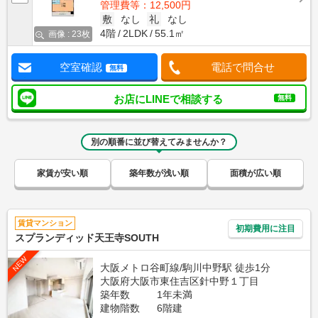
管理費等：12,500円
敷
なし
礼
なし
4階
2LDK
55.1㎡
画像 : 23枚
空室確認
電話で問合せ
無料
お店にLINEで相談する
無料
別の順番に並び替えてみませんか？
家賃が安い順
築年数が浅い順
面積が広い順
賃貸マンション
初期費用に注目
スプランディッド天王寺SOUTH
NEW
大阪メトロ谷町線/駒川中野駅 徒歩1分
大阪府大阪市東住吉区針中野１丁目
築年数
1年未満
建物階数
6階建