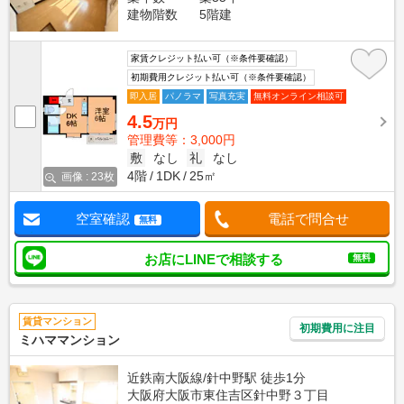
建物階数
5階建
家賃クレジット払い可（※条件要確認）
初期費用クレジット払い可（※条件要確認）
即入居
パノラマ
写真充実
無料オンライン相談可
4.5
万円
管理費等：3,000円
敷
なし
礼
なし
4階
1DK
25㎡
画像 : 23枚
空室確認
電話で問合せ
無料
お店にLINEで相談する
無料
賃貸マンション
初期費用に注目
ミハママンション
近鉄南大阪線/針中野駅 徒歩1分
大阪府大阪市東住吉区針中野３丁目