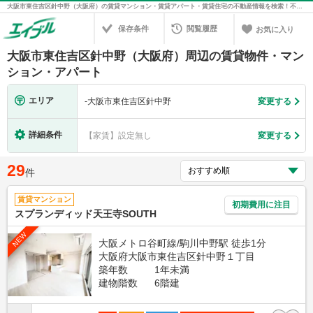
大阪市東住吉区針中野（大阪府）の賃貸マンション・賃貸アパート・賃貸住宅の不動産情報を検索！不動産賃貸の物件探しは、お部屋探しのエイブル
保存条件
閲覧履歴
お気に入り
大阪市東住吉区針中野（大阪府）周辺の賃貸物件・マン
ション・アパート
エリア
-
大阪市東住吉区針中野
変更する
詳細条件
【家賃】設定無し
変更する
29
件
賃貸マンション
初期費用に注目
スプランディッド天王寺SOUTH
NEW
大阪メトロ谷町線/駒川中野駅 徒歩1分
大阪府大阪市東住吉区針中野１丁目
築年数
1年未満
建物階数
6階建