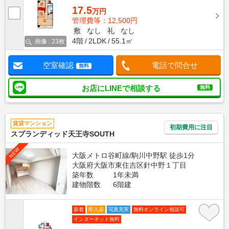
17.5
万円
管理費等：12,500円
敷
なし
礼
なし
4階
2LDK
55.1㎡
画像 : 23枚
空室確認
電話で問合せ
無料
お店にLINEで相談する
無料
賃貸マンション
初期費用に注目
スプランディッド天王寺SOUTH
NEW
大阪メトロ谷町線/駒川中野駅 徒歩1分
大阪府大阪市東住吉区針中野１丁目
築年数
1年未満
建物階数
6階建
新着
即入居
写真充実
無料オンライン相談可
インターネット無料