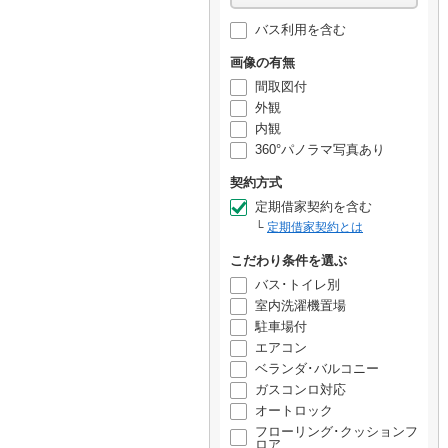
バス利用を含む
画像の有無
間取図付
外観
内観
360°パノラマ写真あり
契約方式
定期借家契約を含む
定期借家契約とは
こだわり条件を選ぶ
バス･トイレ別
室内洗濯機置場
駐車場付
エアコン
ベランダ･バルコニー
ガスコンロ対応
オートロック
フローリング･クッションフ
ロア