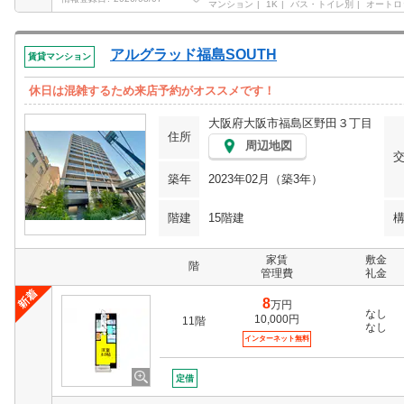
マンション
1K
バス・トイレ別
オートロ
アルグラッド福島SOUTH
賃貸マンション
休日は混雑するため来店予約がオススメです！
大阪府大阪市福島区野田３丁目
住所
周辺地図
築年
2023年02月（築3年）
階建
15階建
家賃
敷金
階
管理費
礼金
8
万円
なし
10,000円
11階
なし
インターネット無料
定借