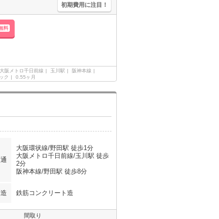
初期費用に注目！
無料
大阪メトロ千日前線
玉川駅
阪神本線
ック
0.55ヶ月
大阪環状線/野田駅 徒歩1分
大阪メトロ千日前線/玉川駅 徒歩
交通
2分
阪神本線/野田駅 徒歩8分
構造
鉄筋コンクリート造
間取り