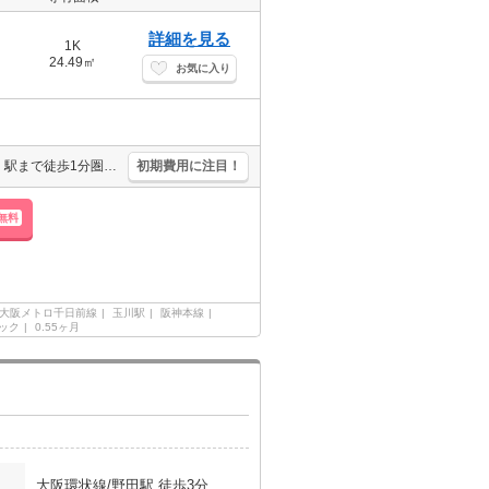
詳細を見る
1K
24.49㎡
お気に入り
防犯カメラ付きマンション。浴室暖房乾燥機付。インターネット無料。駅まで徒歩1分圏内!。退去時、ルームクリーニング料金33,000円。設備が充実していますよね。
初期費用に注目！
無料
大阪メトロ千日前線
玉川駅
阪神本線
ック
0.55ヶ月
大阪環状線/野田駅 徒歩3分