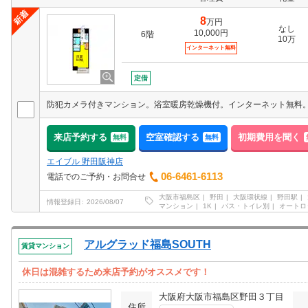
8
万円
なし
10,000円
6階
10万
インターネット無料
定借
来店予約する
空室確認する
初期費用を聞く
無料
無料
エイブル 野田阪神店
06-6461-6113
電話でのご予約・お問合せ
大阪市福島区
野田
大阪環状線
野田駅
情報登録日
2026/08/07
マンション
1K
バス・トイレ別
オートロ
アルグラッド福島SOUTH
賃貸マンション
休日は混雑するため来店予約がオススメです！
大阪府大阪市福島区野田３丁目
住所