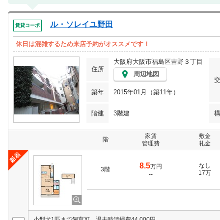
ル・ソレイユ野田
賃貸コーポ
休日は混雑するため来店予約がオススメです！
大阪府大阪市福島区吉野３丁目
住所
周辺地図
築年
2015年01月（築11年）
階建
3階建
家賃
敷金
階
管理費
礼金
8.5
なし
万円
3階
17万
--
小型犬1匹まで飼育可。退去時清掃費44,000円。