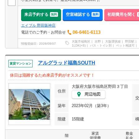
来店予約する
空室確認する
初期費用を聞く
無料
無料
エイブル 野田阪神店
06-6461-6113
電話でのご予約・お問合せ
大阪市福島区
吉野
大阪環状線
野田駅
情報登録日
2026/08/07
1LDK(+S)
バス・トイレ別
ペット相談可
アルグラッド福島SOUTH
賃貸マンション
休日は混雑するため来店予約がオススメです！
大阪府大阪市福島区野田３丁目
住所
周辺地図
築年
2023年02月（築3年）
階建
15階建
家賃
敷金
階
管理費
礼金