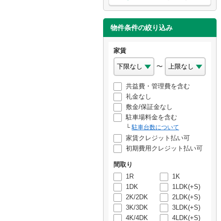
物件条件の絞り込み
家賃
〜
共益費・管理費を含む
礼金なし
敷金/保証金なし
駐車場料金を含む
駐車台数について
家賃クレジット払い可
初期費用クレジット払い可
間取り
1R
1K
1DK
1LDK(+S)
2K/2DK
2LDK(+S)
3K/3DK
3LDK(+S)
4K/4DK
4LDK(+S)