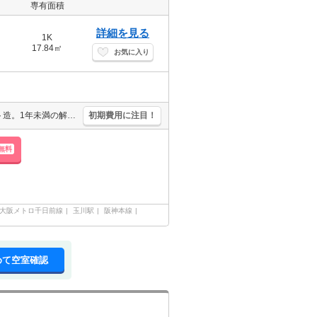
専有面積
詳細を見る
1K
17.84㎡
お気に入り
オートロック。エレベーターあり。家具付き。安心の鉄筋コンクリート造。1年未満の解約時、違約金1ヶ月分発生。
初期費用に注目！
無料
大阪メトロ千日前線
玉川駅
阪神本線
めて空室確認