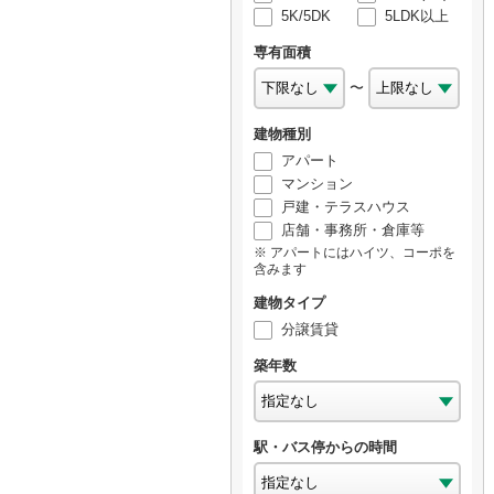
5K/5DK
5LDK以上
専有面積
〜
建物種別
アパート
マンション
戸建・テラスハウス
店舗・事務所・倉庫等
アパートにはハイツ、コーポを
含みます
建物タイプ
分譲賃貸
築年数
駅・バス停からの時間