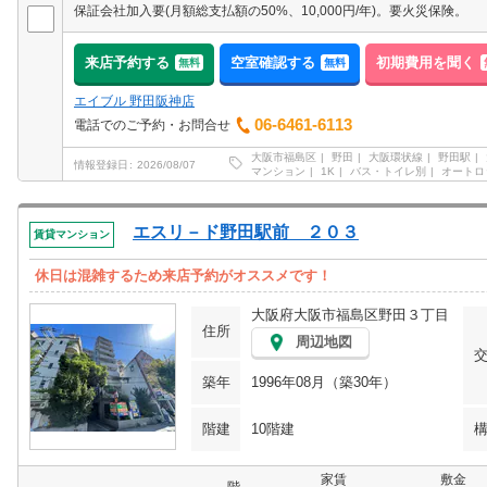
保証会社加入要(月額総支払額の50%、10,000円/年)。要火災保険。
来店予約する
空室確認する
初期費用を聞く
無料
無料
エイブル 野田阪神店
06-6461-6113
電話でのご予約・お問合せ
大阪市福島区
野田
大阪環状線
野田駅
情報登録日
2026/08/07
マンション
1K
バス・トイレ別
オートロ
エスリ－ド野田駅前 ２０３
賃貸マンション
休日は混雑するため来店予約がオススメです！
大阪府大阪市福島区野田３丁目
住所
周辺地図
築年
1996年08月（築30年）
階建
10階建
家賃
敷金