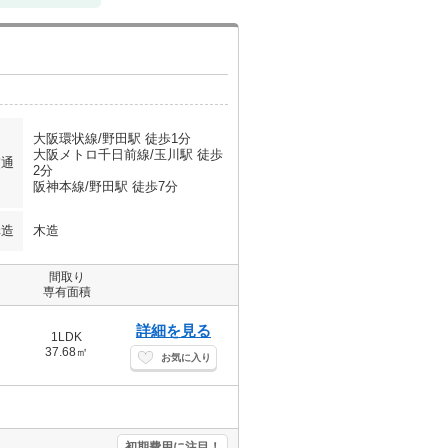
大阪環状線/野田駅 徒歩1分
大阪メトロ千日前線/玉川駅 徒歩
交通
2分
阪神本線/野田駅 徒歩7分
構造
木造
間取り
専有面積
詳細を見る
1LDK
37.68㎡
お気に入り
初期費用に注目！