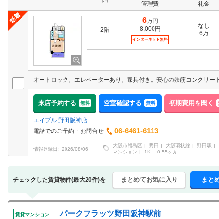
階
管理費
礼金
6
万円
なし
8,000円
2階
6万
インターネット無料
来店予約する
空室確認する
初期費用を聞く
無料
無料
エイブル 野田阪神店
06-6461-6113
電話でのご予約・お問合せ
大阪市福島区
野田
大阪環状線
野田駅
情報登録日
2026/08/06
マンション
1K
0.55ヶ月
まとめてお気に入り
まと
チェックした賃貸物件(最大20件)を
パークフラッツ野田阪神駅前
賃貸マンション