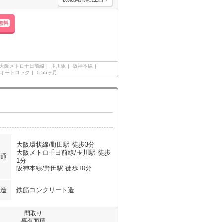
無料
大阪メトロ千日前線
玉川駅
阪神本線
オートロック
0.55ヶ月
大阪環状線/野田駅 徒歩3分
大阪メトロ千日前線/玉川駅 徒歩
交通
1分
阪神本線/野田駅 徒歩10分
構造
鉄筋コンクリート造
間取り
専有面積