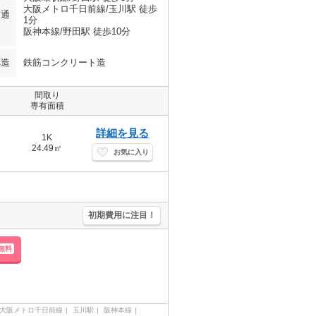
大阪メトロ千日前線/玉川駅 徒歩
交通
1分
阪神本線/野田駅 徒歩10分
構造
鉄筋コンクリート造
間取り
専有面積
詳細を見る
1K
24.49㎡
お気に入り
初期費用に注目！
無料
大阪メトロ千日前線
玉川駅
阪神本線