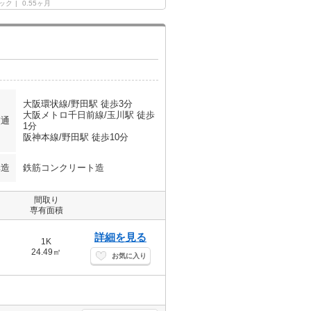
ック
0.55ヶ月
大阪環状線/野田駅 徒歩3分
大阪メトロ千日前線/玉川駅 徒歩
交通
1分
阪神本線/野田駅 徒歩10分
構造
鉄筋コンクリート造
間取り
専有面積
詳細を見る
1K
24.49㎡
お気に入り