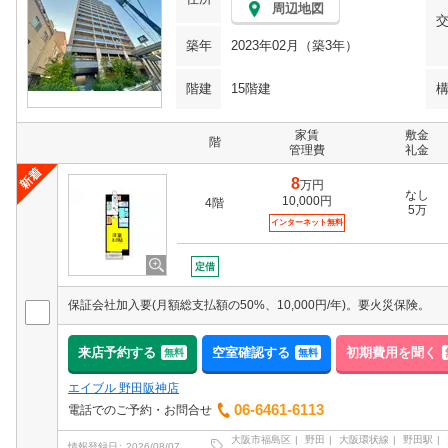
周辺地図
築年
2023年02月（築3年）
階建
15階建
家賃
敷金
階
管理費
礼金
8
万円
なし
10,000円
4階
5万
インターネット無料
定借
保証会社加入要(月額総支払額の50%、10,000円/年)。要火災保険。
来店予約する
空室確認する
初期費用を聞く
無料
無料
エイブル 野田阪神店
06-6461-6113
電話でのご予約・お問合せ
大阪市福島区
野田
大阪環状線
野田駅
情報登録日
2026/08/07