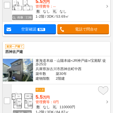
5.5
万円
管理費等：--
敷
なし
礼
なし
1-2階
3DK
53.69㎡
画像 : 11枚
空室確認
電話で問合せ
無料
賃貸一戸建て
西神吉戸建
東海道本線・山陽本線<JR神戸線>/宝殿駅 徒
歩25分
兵庫県加古川市西神吉町中西
築年数
築30年
建物階数
2階建
即入居
5.5
万円
管理費等：0円
敷
なし
礼
110000円
1-2階
3DK
84.87㎡