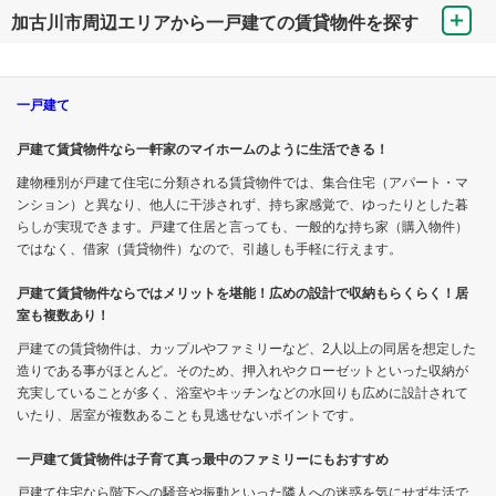
加古川市周辺エリアから一戸建ての賃貸物件を探す
一戸建て
戸建て賃貸物件なら一軒家のマイホームのように生活できる！
建物種別が戸建て住宅に分類される賃貸物件では、集合住宅（アパート・マ
ンション）と異なり、他人に干渉されず、持ち家感覚で、ゆったりとした暮
らしが実現できます。戸建て住居と言っても、一般的な持ち家（購入物件）
ではなく、借家（賃貸物件）なので、引越しも手軽に行えます。
戸建て賃貸物件ならではメリットを堪能！広めの設計で収納もらくらく！居
室も複数あり！
戸建ての賃貸物件は、カップルやファミリーなど、2人以上の同居を想定した
造りである事がほとんど。そのため、押入れやクローゼットといった収納が
充実していることが多く、浴室やキッチンなどの水回りも広めに設計されて
いたり、居室が複数あることも見逃せないポイントです。
一戸建て賃貸物件は子育て真っ最中のファミリーにもおすすめ
戸建て住宅なら階下への騒音や振動といった隣人への迷惑を気にせず生活で