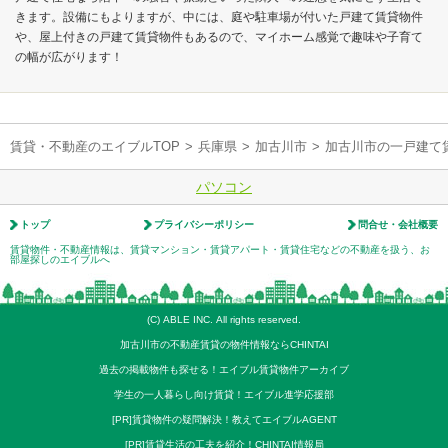
きます。設備にもよりますが、中には、庭や駐車場が付いた戸建て賃貸物件
や、屋上付きの戸建て賃貸物件もあるので、マイホーム感覚で趣味や子育て
の幅が広がります！
賃貸・不動産のエイブルTOP
>
兵庫県
>
加古川市
>
加古川市の一戸建て
パソコン
トップ
プライバシーポリシー
問合せ・会社概要
賃貸物件・不動産情報は、賃貸マンション・賃貸アパート・賃貸住宅などの不動産を扱う、お
部屋探しのエイブルへ
(C) ABLE INC. All rights reserved.
加古川市の不動産賃貸の物件情報ならCHINTAI
過去の掲載物件も探せる！エイブル賃貸物件アーカイブ
学生の一人暮らし向け賃貸！エイブル進学応援部
[PR]賃貸物件の疑問解決！教えてエイブルAGENT
[PR]賃貸生活の工夫を紹介！CHINTAI情報局