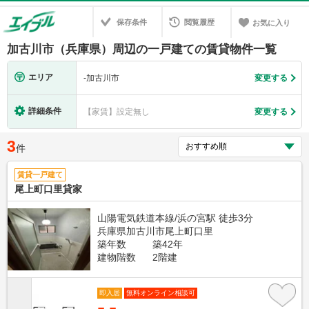
保存条件
閲覧履歴
お気に入り
加古川市（兵庫県）周辺の一戸建ての賃貸物件一覧
エリア
-
加古川市
変更する
詳細条件
【家賃】設定無し
変更する
3
件
賃貸一戸建て
尾上町口里貸家
山陽電気鉄道本線/浜の宮駅 徒歩3分
兵庫県加古川市尾上町口里
築年数
築42年
建物階数
2階建
即入居
無料オンライン相談可