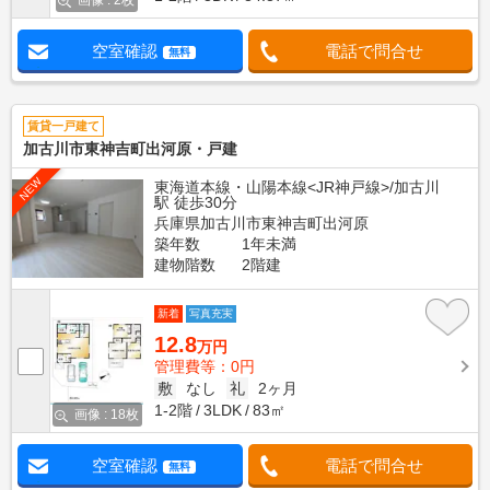
画像 : 2枚
空室確認
電話で問合せ
無料
賃貸一戸建て
加古川市東神吉町出河原・戸建
NEW
東海道本線・山陽本線<JR神戸線>/加古川
駅 徒歩30分
兵庫県加古川市東神吉町出河原
築年数
1年未満
建物階数
2階建
新着
写真充実
12.8
万円
管理費等：0円
敷
なし
礼
2ヶ月
1-2階
3LDK
83㎡
画像 : 18枚
空室確認
電話で問合せ
無料