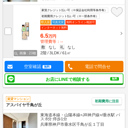
家賃クレジット払い可（※保証会社利用等条件有）
初期費用クレジット払い可（※一部条件有）
即入居
写真充実
無料オンライン相談可
インターネット無料
6.5
万円
管理費等：--
敷
なし
礼
なし
2階
3LDK
61㎡
画像 : 23枚
空室確認
電話で問合せ
無料
お店にLINEで相談する
無料
賃貸マンション
初期費用に注目
アスパイヤ千鳥が丘
東海道本線・山陽本線<JR神戸線>/垂水駅 バ
ス:8分:停歩1分
兵庫県神戸市垂水区千鳥が丘１丁目