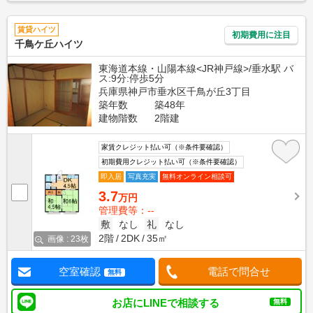
賃貸ハイツ
初期費用に注目
千鳥ケ丘ハイツ
東海道本線・山陽本線<JR神戸線>/垂水駅 バ
ス:9分:停歩5分
兵庫県神戸市垂水区千鳥が丘3丁目
築年数
築48年
建物階数
2階建
家賃クレジット払い可（※条件要確認）
初期費用クレジット払い可（※条件要確認）
即入居
写真充実
無料オンライン相談可
3.7
万円
管理費等：--
敷
なし
礼
なし
2階
2DK
35㎡
画像 : 23枚
空室確認
電話で問合せ
無料
お店にLINEで相談する
無料