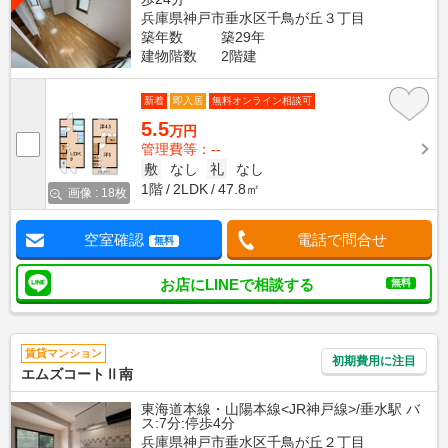
兵庫県神戸市垂水区千鳥が丘３丁目
築年数
築29年
建物階数
2階建
新着
即入居
無料オンライン相談可
5.5
万円
管理費等：--
敷
なし
礼
なし
1階
2LDK
47.8㎡
画像 : 18枚
空室確認
電話で問合せ
無料
お店にLINEで相談する
無料
賃貸マンション
初期費用に注目
エムズコートⅡ南
東海道本線・山陽本線<JR神戸線>/垂水駅 バ
ス:7分:停歩4分
兵庫県神戸市垂水区千鳥が丘２丁目