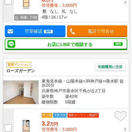
万円
管理費等：3,000円
敷
なし
礼
なし
4階
1K
17㎡
画像 : 23枚
空室確認
電話で問合せ
無料
お店にLINEで相談する
無料
賃貸マンション
初期費用に注目
ローズガーデン
東海道本線・山陽本線<JR神戸線>/垂水駅 徒
歩20分
兵庫県神戸市垂水区千鳥が丘2丁目
築年数
築40年
建物階数
5階建
即入居
写真充実
無料オンライン相談可
3.2
万円
管理費等：3,000円