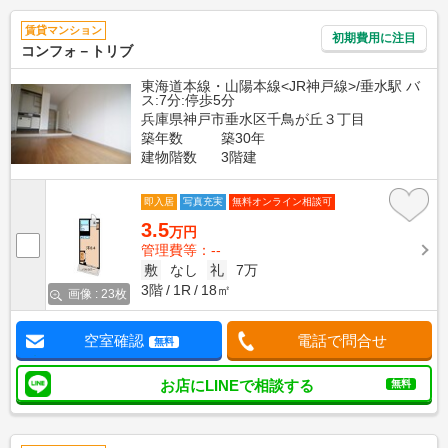
賃貸マンション
初期費用に注目
コンフォ－トリブ
東海道本線・山陽本線<JR神戸線>/垂水駅 バ
ス:7分:停歩5分
兵庫県神戸市垂水区千鳥が丘３丁目
築年数
築30年
建物階数
3階建
即入居
写真充実
無料オンライン相談可
3.5
万円
管理費等：--
敷
なし
礼
7万
3階
1R
18㎡
画像 : 23枚
空室確認
電話で問合せ
無料
お店にLINEで相談する
無料