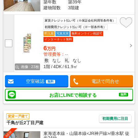
築年数
築39年
建物階数
3階建
家賃クレジット払い可（※保証会社利用等条件有）
初期費用クレジット払い可（※一部条件有）
即入居
写真充実
無料オンライン相談可
インターネット無料
6
万円
管理費等：--
敷
なし
礼
なし
1階
4DK
61.9㎡
画像 : 23枚
空室確認
電話で問合せ
無料
お店にLINEで相談する
無料
賃貸一戸建て
初期費用に注目
千鳥が丘2丁目戸建
NEW
東海道本線・山陽本線<JR神戸線>/垂水駅 徒
歩24分