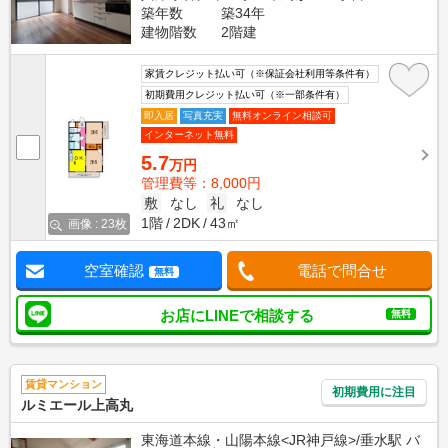
築年数
築34年
建物階数
2階建
家賃クレジット払い可（※保証会社利用等条件有）
初期費用クレジット払い可（※一部条件有）
即入居
写真充実
無料オンライン相談可
インターネット無料
5.7
万円
管理費等：8,000円
敷
なし
礼
なし
1階
2DK
43㎡
画像 : 23枚
空室確認
電話で問合せ
無料
お店にLINEで相談する
無料
賃貸マンション
初期費用に注目
ルミエール上高丸
東海道本線・山陽本線<JR神戸線>/垂水駅 バ