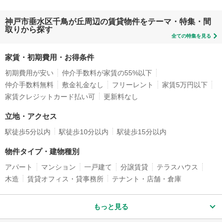
神戸市垂水区千鳥が丘周辺の賃貸物件をテーマ・特集・間
取りから探す
全ての特集を見る
家賃・初期費用・お得条件
初期費用が安い
仲介手数料が家賃の55%以下
仲介手数料無料
敷金礼金なし
フリーレント
家賃5万円以下
家賃クレジットカード払い可
更新料なし
立地・アクセス
駅徒歩5分以内
駅徒歩10分以内
駅徒歩15分以内
物件タイプ・建物種別
アパート
マンション
一戸建て
分譲賃貸
テラスハウス
木造
賃貸オフィス・貸事務所
テナント・店舗・倉庫
もっと見る