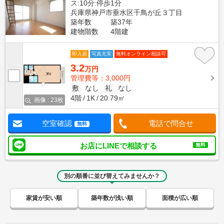
ス:10分:停歩1分
兵庫県神戸市垂水区千鳥が丘３丁目
築年数
築37年
建物階数
4階建
即入居
写真充実
無料オンライン相談可
3.2
万円
管理費等：3,000円
敷
なし
礼
なし
4階
1K
20.79㎡
画像 : 23枚
空室確認
電話で問合せ
無料
お店にLINEで相談する
無料
別の順番に並び替えてみませんか？
家賃が安い順
築年数が浅い順
面積が広い順