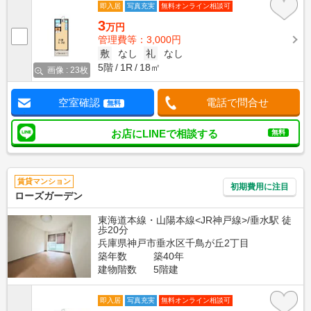
即入居
写真充実
無料オンライン相談可
3
万円
管理費等：3,000円
敷
なし
礼
なし
5階
1R
18㎡
画像 : 23枚
空室確認
電話で問合せ
無料
お店にLINEで相談する
無料
賃貸マンション
初期費用に注目
ローズガーデン
東海道本線・山陽本線<JR神戸線>/垂水駅 徒
歩20分
兵庫県神戸市垂水区千鳥が丘2丁目
築年数
築40年
建物階数
5階建
即入居
写真充実
無料オンライン相談可