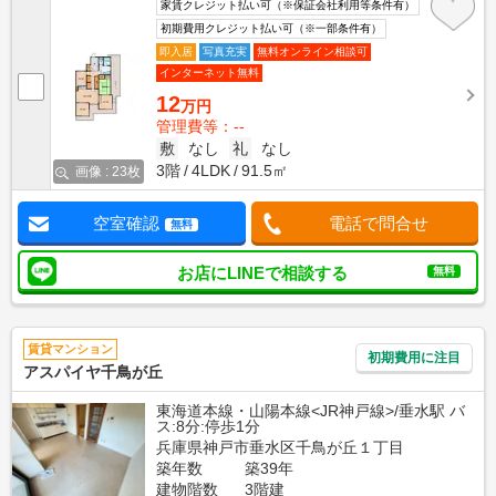
家賃クレジット払い可（※保証会社利用等条件有）
初期費用クレジット払い可（※一部条件有）
即入居
写真充実
無料オンライン相談可
インターネット無料
12
万円
管理費等：--
敷
なし
礼
なし
3階
4LDK
91.5㎡
画像 : 23枚
空室確認
電話で問合せ
無料
お店にLINEで相談する
無料
賃貸マンション
初期費用に注目
アスパイヤ千鳥が丘
東海道本線・山陽本線<JR神戸線>/垂水駅 バ
ス:8分:停歩1分
兵庫県神戸市垂水区千鳥が丘１丁目
築年数
築39年
建物階数
3階建