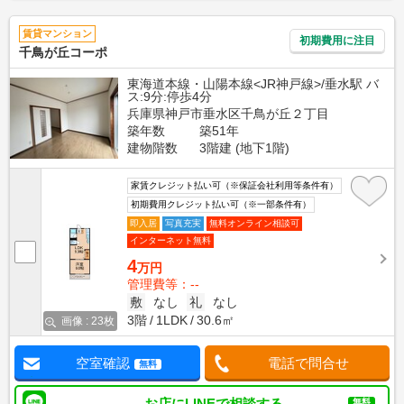
賃貸マンション
初期費用に注目
千鳥が丘コーポ
東海道本線・山陽本線<JR神戸線>/垂水駅 バ
ス:9分:停歩4分
兵庫県神戸市垂水区千鳥が丘２丁目
築年数
築51年
建物階数
3階建 (地下1階)
家賃クレジット払い可（※保証会社利用等条件有）
初期費用クレジット払い可（※一部条件有）
即入居
写真充実
無料オンライン相談可
インターネット無料
4
万円
管理費等：--
敷
なし
礼
なし
3階
1LDK
30.6㎡
画像 : 23枚
空室確認
電話で問合せ
無料
お店にLINEで相談する
無料