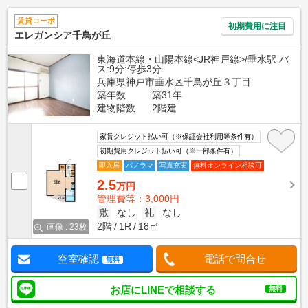
賃貸コーポ
初期費用に注目
エレガンシア千鳥が丘
東海道本線・山陽本線<JR神戸線>/垂水駅 バ
ス:9分:停歩3分
兵庫県神戸市垂水区千鳥が丘３丁目
築年数
築31年
建物階数
2階建
家賃クレジット払い可（※保証会社利用等条件有）
初期費用クレジット払い可（※一部条件有）
即入居
パノラマ
写真充実
無料オンライン相談可
2.5
万円
管理費等：3,000円
敷
なし
礼
なし
2階
1R
18㎡
画像 : 23枚
空室確認
電話で問合せ
無料
お店にLINEで相談する
無料