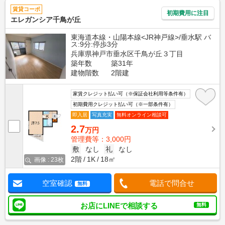
賃貸コーポ
初期費用に注目
エレガンシア千鳥が丘
東海道本線・山陽本線<JR神戸線>/垂水駅 バ
ス:9分:停歩3分
兵庫県神戸市垂水区千鳥が丘３丁目
築年数
築31年
建物階数
2階建
家賃クレジット払い可（※保証会社利用等条件有）
初期費用クレジット払い可（※一部条件有）
即入居
写真充実
無料オンライン相談可
2.7
万円
管理費等：3,000円
敷
なし
礼
なし
2階
1K
18㎡
画像 : 23枚
空室確認
電話で問合せ
無料
お店にLINEで相談する
無料