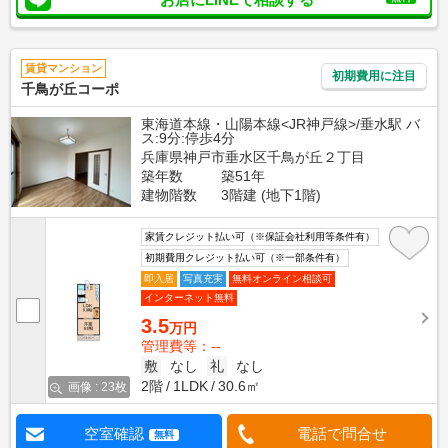
賃貸マンション
初期費用に注目
千鳥が丘コーポ
東海道本線・山陽本線<JR神戸線>/垂水駅 バ
ス:9分:停歩4分
兵庫県神戸市垂水区千鳥が丘２丁目
築年数
築51年
建物階数
3階建 (地下1階)
家賃クレジット払い可（※保証会社利用等条件有）
初期費用クレジット払い可（※一部条件有）
即入居
写真充実
無料オンライン相談可
インターネット無料
3.5
万円
管理費等：--
敷
なし
礼
なし
2階
1LDK
30.6㎡
画像 : 23枚
空室確認
電話で問合せ
無料