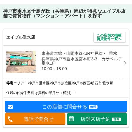
神戸市垂水区千鳥が丘（兵庫県）
周辺が得意なエイブル店
舗で賃貸物件（マンション・アパート）を探す
この店舗の掲載
エイブル垂水店
賃貸物件一覧へ
東海道本線・山陽本線<JR神戸線> 垂水
兵庫県神戸市垂水区宮本町3-3 カサベルデ
垂水1F
10:00～18:00
得意エリア
神戸市垂水区/神戸市須磨区/神戸市西区/明石市/垂水駅
住居の仲介手数料は賃料の半月分（税別）！
この店舗に問合せる
無料
電話で問合せ
店舗来店予約
無料