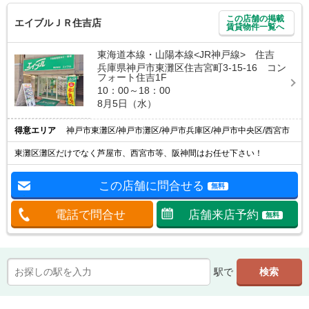
この店舗の掲載
エイブルＪＲ住吉店
賃貸物件一覧へ
東海道本線・山陽本線<JR神戸線> 住吉
兵庫県神戸市東灘区住吉宮町3-15-16 コン
フォート住吉1F
10：00～18：00
8月5日（水）
得意エリア
神戸市東灘区/神戸市灘区/神戸市兵庫区/神戸市中央区/西宮市
東灘区灘区だけでなく芦屋市、西宮市等、阪神間はお任せ下さい！
この店舗に問合せる
無料
電話で問合せ
店舗来店予約
無料
駅で