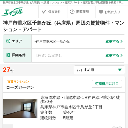
神戸市垂水区千鳥が丘（兵庫県）の賃貸マンション・賃貸アパート・賃貸住宅の不動産情報を検索！不動産賃貸の物件探しは、お部屋探しのエイブル
保存条件
閲覧履歴
お気に入り
神戸市垂水区千鳥が丘（兵庫県）周辺の賃貸物件・マン
ション・アパート
エリア
-
神戸市垂水区千鳥が丘
変更する
詳細条件
【家賃】設定無し
変更する
27
件
賃貸マンション
初期費用に注目
ローズガーデン
東海道本線・山陽本線<JR神戸線>/垂水駅 徒
歩20分
兵庫県神戸市垂水区千鳥が丘2丁目
築年数
築40年
建物階数
5階建