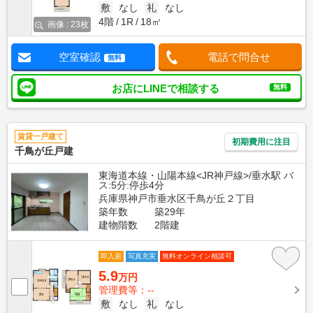
敷
なし
礼
なし
4階
1R
18㎡
画像 : 23枚
空室確認
電話で問合せ
無料
お店にLINEで相談する
無料
賃貸一戸建て
初期費用に注目
千鳥が丘戸建
東海道本線・山陽本線<JR神戸線>/垂水駅 バ
ス:5分:停歩4分
兵庫県神戸市垂水区千鳥が丘２丁目
築年数
築29年
建物階数
2階建
即入居
写真充実
無料オンライン相談可
5.9
万円
管理費等：--
敷
なし
礼
なし