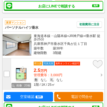
お店にLINEで相談する
無料
賃貸マンション
初期費用に注目
パーソナルハイツ垂水
東海道本線・山陽本線<JR神戸線>/垂水駅 徒
歩25分
兵庫県神戸市垂水区千鳥が丘１丁目
築年数
築38年
建物階数
3階建
即入居
写真充実
無料オンライン相談可
2.5
万円
管理費等：3,000円
敷
なし
礼
なし
1階
1K
25㎡
画像 : 20枚
空室確認
電話で問合せ
無料
無料