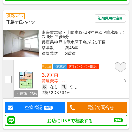
賃貸ハイツ
初期費用に注目
千鳥ケ丘ハイツ
東海道本線・山陽本線<JR神戸線>/垂水駅 バ
ス:9分:停歩5分
兵庫県神戸市垂水区千鳥が丘3丁目
築年数
築48年
建物階数
2階建
即入居
写真充実
無料オンライン相談可
3.7
万円
管理費等：--
敷
なし
礼
なし
2階
2DK
34㎡
画像 : 23枚
空室確認
電話で問合せ
無料
お店にLINEで相談する
無料