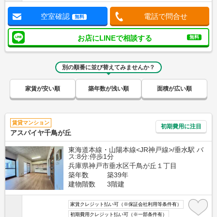
空室確認
電話で問合せ
無料
お店にLINEで相談する
無料
別の順番に並び替えてみませんか？
家賃が安い順
築年数が浅い順
面積が広い順
賃貸マンション
初期費用に注目
アスパイヤ千鳥が丘
東海道本線・山陽本線<JR神戸線>/垂水駅 バ
ス:8分:停歩1分
兵庫県神戸市垂水区千鳥が丘１丁目
築年数
築39年
建物階数
3階建
家賃クレジット払い可（※保証会社利用等条件有）
初期費用クレジット払い可（※一部条件有）