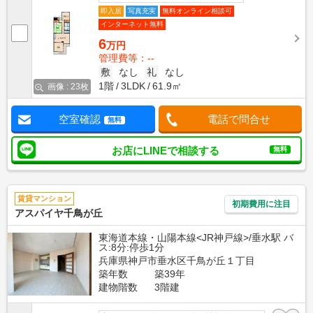
即入居
写真充実
無料オンライン相談可
インターネット無料
6
万円
管理費等：--
敷
なし
礼
なし
1階
3LDK
61.9㎡
画像 : 23枚
空室確認
電話で問合せ
無料
お店にLINEで相談する
無料
賃貸マンション
初期費用に注目
アスパイヤ千鳥が丘
東海道本線・山陽本線<JR神戸線>/垂水駅 バ
ス:8分:停歩1分
兵庫県神戸市垂水区千鳥が丘１丁目
築年数
築39年
建物階数
3階建