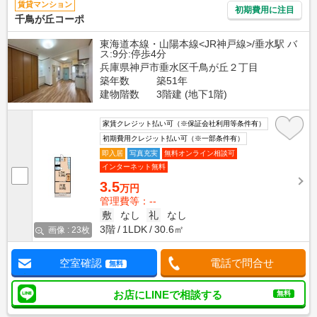
賃貸マンション
初期費用に注目
千鳥が丘コーポ
東海道本線・山陽本線<JR神戸線>/垂水駅 バ
ス:9分:停歩4分
兵庫県神戸市垂水区千鳥が丘２丁目
築年数
築51年
建物階数
3階建 (地下1階)
家賃クレジット払い可（※保証会社利用等条件有）
初期費用クレジット払い可（※一部条件有）
即入居
写真充実
無料オンライン相談可
インターネット無料
3.5
万円
管理費等：--
敷
なし
礼
なし
3階
1LDK
30.6㎡
画像 : 23枚
空室確認
電話で問合せ
無料
お店にLINEで相談する
無料