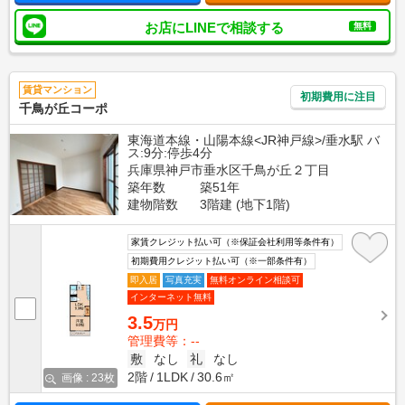
お店にLINEで相談する
無料
賃貸マンション
初期費用に注目
千鳥が丘コーポ
東海道本線・山陽本線<JR神戸線>/垂水駅 バ
ス:9分:停歩4分
兵庫県神戸市垂水区千鳥が丘２丁目
築年数
築51年
建物階数
3階建 (地下1階)
家賃クレジット払い可（※保証会社利用等条件有）
初期費用クレジット払い可（※一部条件有）
即入居
写真充実
無料オンライン相談可
インターネット無料
3.5
万円
管理費等：--
敷
なし
礼
なし
2階
1LDK
30.6㎡
画像 : 23枚