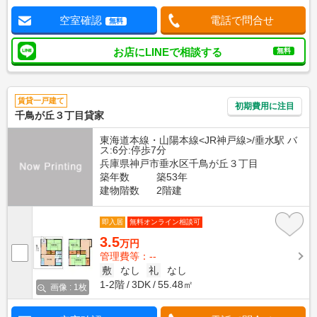
空室確認
電話で問合せ
無料
お店にLINEで相談する
無料
賃貸一戸建て
初期費用に注目
千鳥が丘３丁目貸家
東海道本線・山陽本線<JR神戸線>/垂水駅 バ
ス:6分:停歩7分
兵庫県神戸市垂水区千鳥が丘３丁目
築年数
築53年
建物階数
2階建
即入居
無料オンライン相談可
3.5
万円
管理費等：--
敷
なし
礼
なし
1-2階
3DK
55.48㎡
画像 : 1枚