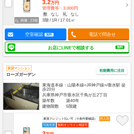
3.2
万円
管理費等：3,000円
敷
なし
礼
なし
3階
1R
17.01㎡
画像 : 23枚
空室確認
電話で問合せ
無料
お店にLINEで相談する
無料
賃貸マンション
初期費用に注目
ローズガーデン
東海道本線・山陽本線<JR神戸線>/垂水駅 徒
歩20分
兵庫県神戸市垂水区千鳥が丘2丁目
築年数
築40年
建物階数
5階建
家賃クレジット払い可（※条件要確認）
即入居
写真充実
無料オンライン相談可
3