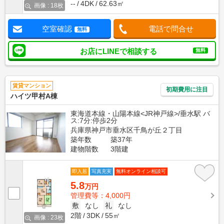
--
4DK
62.63㎡
画像 : 18枚
空室確認
電話で問合せ
無料
お店にLINEで相談する
無料
賃貸マンション
初期費用に注目
ハイツ甲村A棟
東海道本線・山陽本線<JR神戸線>/垂水駅 バ
ス:7分:停歩2分
兵庫県神戸市垂水区千鳥が丘２丁目
築年数
築37年
建物階数
3階建
即入居
写真充実
無料オンライン相談可
5.8
万円
管理費等：4,000円
敷
なし
礼
なし
2階
3DK
55㎡
画像 : 23枚