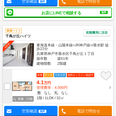
空室確認
電話で問合せ
無料
お店にLINEで相談する
無料
賃貸ハイツ
初期費用に注目
千鳥が丘ハイツ
NEW
東海道本線・山陽本線<JR神戸線>/垂水駅 徒
歩22分
兵庫県神戸市垂水区千鳥が丘１丁目
築年数
築51年
建物階数
2階建
新着
即入居
写真充実
無料オンライン相談可
4.1
万円
管理費等：4,000円
敷
なし
礼
なし
1階
1LDK
32㎡
画像 : 23枚
空室確認
電話で問合せ
無料