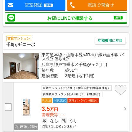
空室確認
電話で問合せ
無料
お店にLINEで相談する
無料
賃貸マンション
初期費用に注目
千鳥が丘コーポ
東海道本線・山陽本線<JR神戸線>/垂水駅 バ
ス:9分:停歩4分
兵庫県神戸市垂水区千鳥が丘２丁目
築年数
築51年
建物階数
3階建 (地下1階)
家賃クレジット払い可（※保証会社利用等条件有）
初期費用クレジット払い可（※一部条件有）
即入居
写真充実
無料オンライン相談可
3.5
万円
管理費等：--
敷
なし
礼
なし
2階
1LDK
30.6㎡
画像 : 23枚