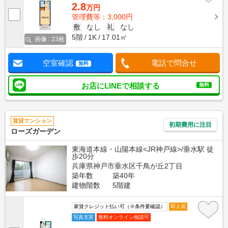
2.8
万円
管理費等：3,000円
敷
なし
礼
なし
5階
1K
17.01㎡
画像 : 23枚
空室確認
電話で問合せ
無料
お店にLINEで相談する
無料
賃貸マンション
初期費用に注目
ローズガーデン
東海道本線・山陽本線<JR神戸線>/垂水駅 徒
歩20分
兵庫県神戸市垂水区千鳥が丘2丁目
築年数
築40年
建物階数
5階建
家賃クレジット払い可（※条件要確認）
即入居
写真充実
無料オンライン相談可