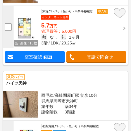
家賃クレジット払い可（※条件要確認）
即入居
インターネット無料
5.7
万円
管理費等：5,000円
敷
なし
礼
1ヶ月
3階
1DK
29.25㎡
画像 : 13枚
空室確認
電話で問合せ
無料
賃貸ハイツ
ハイツ天神
両毛線/高崎問屋町駅 徒歩10分
群馬県高崎市天神町
築年数
築34年
建物階数
3階建
初期費用クレジット払い可（※条件要確認）