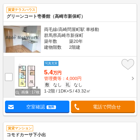
賃貸テラスハウス
グリーンコート壱番館（高崎市新保町）
両毛線/高崎問屋町駅 車移動
群馬県高崎市新保町
築年数
築20年
建物階数
2階建
写真充実
5.4
万円
管理費等：4,000円
敷
なし
礼
なし
1-2階
1DK+S
43.32㎡
画像 : 17枚
空室確認
電話で問合せ
無料
賃貸マンション
コモドカーサ下小出