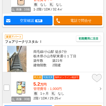
敷
なし
礼
なし
1-2階
1DK
32.4㎡
画像 : 16枚
空室確認
電話で問合せ
無料
賃貸アパート
初期費用に注目
フェアリークリスタル Ⅰ
両毛線/小山駅 徒歩7分
栃木県小山市駅東通り１丁目
築年数
築21年
建物階数
2階建
即入居
写真充実
無料オンライン相談可
5.2
万円
管理費等：1,000円
敷
1ヶ月
礼
なし
2階
1DK
29.25㎡
画像 : 30枚