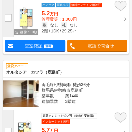
パノラマ
写真充実
無料オンライン相談可
5.2
万円
管理費等：1,000円
敷
なし
礼
なし
2階
1DK
29.25㎡
画像 : 19枚
空室確認
電話で問合せ
無料
賃貸アパート
オルタシア カツラ（鹿島町）
両毛線/伊勢崎駅 徒歩36分
群馬県伊勢崎市鹿島町
築年数
築14年
建物階数
3階建
家賃クレジット払い可（※条件要確認）
インターネット無料
5.7
万円