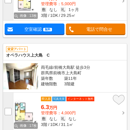
管理費等：5,000円
敷
なし
礼
1ヶ月
3階
1DK
29.25㎡
画像 : 13枚
空室確認
電話で問合せ
無料
賃貸アパート
オペラハウス上大島 C
両毛線/前橋大島駅 徒歩3分
群馬県前橋市上大島町
築年数
築11年
建物階数
3階建
即入居
写真充実
インターネット無料
6.3
万円
管理費等：4,000円
敷
なし
礼
なし
3階
1DK
31.1㎡
画像 : 17枚