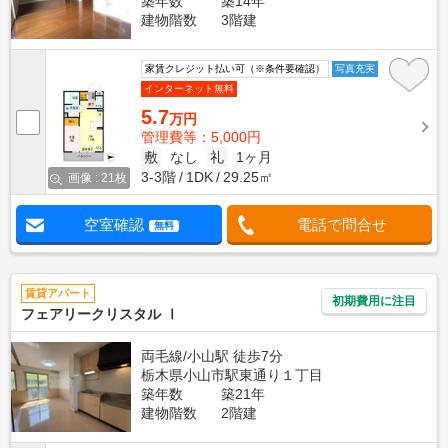
築年数
築14年
建物階数
3階建
家賃クレジット払い可（※条件要確認）
写真充実
インターネット無料
5.7
万円
管理費等：5,000円
敷
なし
礼
1ヶ月
3-3階
1DK
29.25㎡
画像 : 21枚
空室確認
電話で問合せ
無料
賃貸アパート
初期費用に注目
フェアリークリスタル Ⅰ
両毛線/小山駅 徒歩7分
栃木県小山市駅東通り１丁目
築年数
築21年
建物階数
2階建