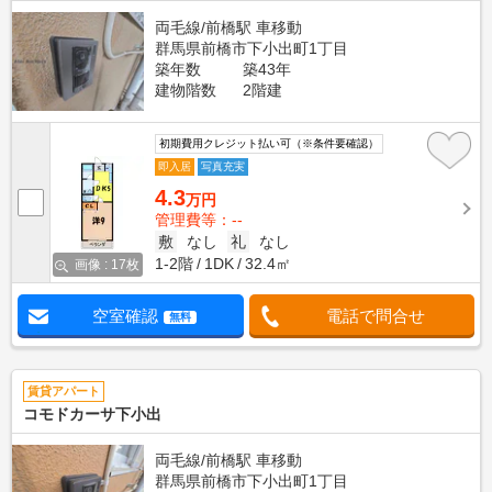
両毛線/前橋駅 車移動
群馬県前橋市下小出町1丁目
築年数
築43年
建物階数
2階建
初期費用クレジット払い可（※条件要確認）
即入居
写真充実
4.3
万円
管理費等：--
敷
なし
礼
なし
1-2階
1DK
32.4㎡
画像 : 17枚
空室確認
電話で問合せ
無料
賃貸アパート
コモドカーサ下小出
両毛線/前橋駅 車移動
群馬県前橋市下小出町1丁目