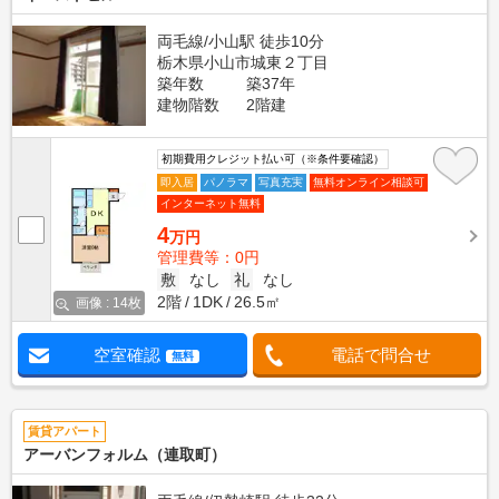
両毛線/小山駅 徒歩10分
栃木県小山市城東２丁目
築年数
築37年
建物階数
2階建
初期費用クレジット払い可（※条件要確認）
即入居
パノラマ
写真充実
無料オンライン相談可
インターネット無料
4
万円
管理費等：0円
敷
なし
礼
なし
2階
1DK
26.5㎡
画像 : 14枚
空室確認
電話で問合せ
無料
賃貸アパート
アーバンフォルム（連取町）