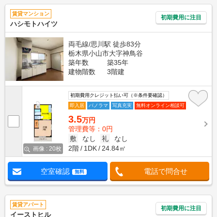
賃貸マンション
初期費用に注目
ハシモトハイツ
両毛線/思川駅 徒歩83分
栃木県小山市大字神鳥谷
築年数
築35年
建物階数
3階建
初期費用クレジット払い可（※条件要確認）
即入居
パノラマ
写真充実
無料オンライン相談可
3.5
万円
管理費等：0円
敷
なし
礼
なし
2階
1DK
24.84㎡
画像 : 20枚
空室確認
電話で問合せ
無料
賃貸アパート
初期費用に注目
イーストヒル