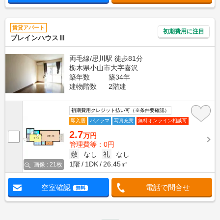
賃貸アパート
初期費用に注目
ブレインハウスⅢ
両毛線/思川駅 徒歩81分
栃木県小山市大字喜沢
築年数
築34年
建物階数
2階建
初期費用クレジット払い可（※条件要確認）
即入居
パノラマ
写真充実
無料オンライン相談可
2.7
万円
管理費等：0円
敷
なし
礼
なし
1階
1DK
26.45㎡
画像 : 21枚
空室確認
電話で問合せ
無料