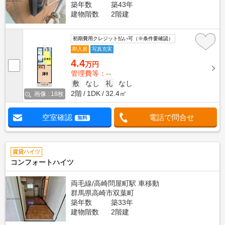
築年数
築43年
建物階数
2階建
初期費用クレジット払い可（※条件要確認）
即入居
写真充実
4.4
万円
管理費等：--
敷
なし
礼
なし
2階
1DK
32.4㎡
画像 : 18枚
空室確認
電話で問合せ
無料
賃貸ハイツ
コンフォートハイツ
両毛線/高崎問屋町駅 車移動
群馬県高崎市双葉町
築年数
築33年
建物階数
2階建