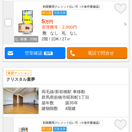
初期費用クレジット払い可（※条件要確認）
即入居
写真充実
5
万円
管理費等：2,000円
敷
なし
礼
なし
2階
1DK
27㎡
画像 : 20枚
空室確認
電話で問合せ
無料
賃貸マンション
クリスタル童夢
両毛線/新前橋駅 車移動
群馬県前橋市昭和町1丁目
築年数
築35年
建物階数
4階建
初期費用クレジット払い可（※条件要確認）
即入居
写真充実