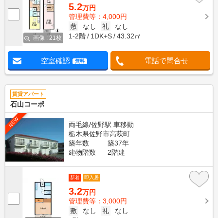
5.2
万円
管理費等：4,000円
敷
なし
礼
なし
1-2階
1DK+S
43.32㎡
画像 : 21枚
空室確認
電話で問合せ
無料
賃貸アパート
石山コーポ
NEW
両毛線/佐野駅 車移動
栃木県佐野市高萩町
築年数
築37年
建物階数
2階建
新着
即入居
3.2
万円
管理費等：3,000円
敷
なし
礼
なし