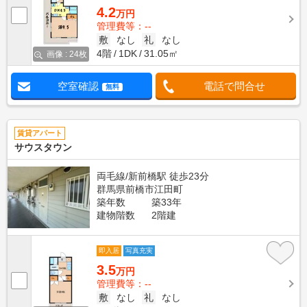
4.2
万円
管理費等：--
敷
なし
礼
なし
4階
1DK
31.05㎡
画像 : 24枚
空室確認
電話で問合せ
無料
賃貸アパート
サウスタウン
両毛線/新前橋駅 徒歩23分
群馬県前橋市江田町
築年数
築33年
建物階数
2階建
即入居
写真充実
3.5
万円
管理費等：--
敷
なし
礼
なし