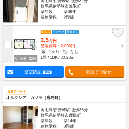
両毛線/伊勢崎駅 徒歩32分
群馬県伊勢崎市連取町
築年数
築36年
建物階数
2階建
即入居
パノラマ
写真充実
3.5
万円
管理費等：2,000円
敷
1ヶ月
礼
なし
1階
1DK
30.23㎡
画像 : 22枚
空室確認
電話で問合せ
無料
賃貸アパート
オルタシア カツラ（鹿島町）
両毛線/伊勢崎駅 徒歩36分
群馬県伊勢崎市鹿島町
築年数
築14年
建物階数
3階建