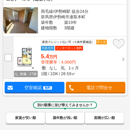
両毛線/伊勢崎駅 徒歩24分
群馬県伊勢崎市連取本町
築年数
築19年
建物階数
3階建
家賃クレジット払い可（※条件要確認）
即入居
写真充実
インターネット無料
5.4
万円
管理費等：4,000円
敷
なし
礼
1ヶ月
1階
1DK
28.59㎡
画像 : 27枚
空室確認
電話で問合せ
無料
別の順番に並び替えてみませんか？
家賃が安い順
築年数が浅い順
面積が広い順