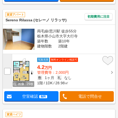
賃貸アパート
初期費用に注目
Sereno Rilassa (セレーノ リラッサ)
両毛線/思川駅 徒歩55分
栃木県小山市大字大行寺
築年数
築10年
建物階数
2階建
写真充実
無料オンライン相談可
4.2
万円
管理費等：2,000円
敷
1ヶ月
礼
なし
1階
1DK
28.98㎡
画像 : 29枚
空室確認
電話で問合せ
無料
賃貸ハイツ