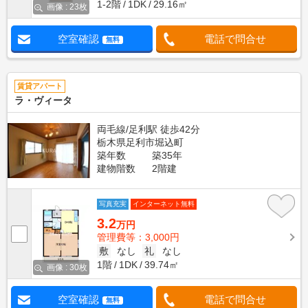
1-2階
1DK
29.16㎡
画像 : 23枚
空室確認
電話で問合せ
無料
賃貸アパート
ラ・ヴィータ
両毛線/足利駅 徒歩42分
栃木県足利市堀込町
築年数
築35年
建物階数
2階建
写真充実
インターネット無料
3.2
万円
管理費等：3,000円
敷
なし
礼
なし
1階
1DK
39.74㎡
画像 : 30枚
空室確認
電話で問合せ
無料