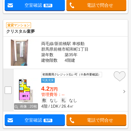
空室確認
電話で問合せ
無料
賃貸マンション
クリスタル童夢
両毛線/新前橋駅 車移動
群馬県前橋市昭和町1丁目
築年数
築35年
建物階数
4階建
初期費用クレジット払い可（※条件要確認）
写真充実
4.2
万円
管理費等：--
敷
なし
礼
なし
4階
1DK
26.4㎡
画像 : 20枚
空室確認
電話で問合せ
無料