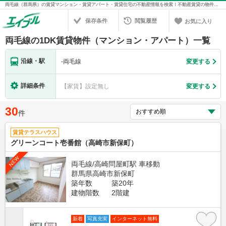
両毛線（群馬県）の賃貸マンション・賃貸アパート・賃貸住宅の不動産情報を検索！不動産賃貸の物件探しは、お部屋探しのエイブル
保存条件
閲覧履歴
お気に入り
両毛線の1DK賃貸物件（マンション・アパート）一覧
沿線・駅
-
両毛線
変更する
詳細条件
【家賃】設定無し
変更する
30
件
賃貸テラスハウス
グリーンコート壱番館（高崎市新保町）
NEW
両毛線/高崎問屋町駅 車移動
群馬県高崎市新保町
築年数
築20年
建物階数
2階建
新着
写真充実
インターネット無料