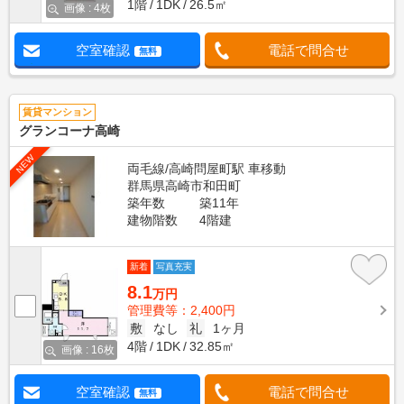
1階
1DK
26.5㎡
画像 : 4枚
空室確認
電話で問合せ
無料
賃貸マンション
グランコーナ高崎
NEW
両毛線/高崎問屋町駅 車移動
群馬県高崎市和田町
築年数
築11年
建物階数
4階建
新着
写真充実
8.1
万円
管理費等：2,400円
敷
なし
礼
1ヶ月
4階
1DK
32.85㎡
画像 : 16枚
空室確認
電話で問合せ
無料