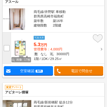
アスール
両毛線/井野駅 車移動
群馬県高崎市福島町
築年数
築16年
建物階数
2階建
写真充実
5.3
万円
管理費等：4,000円
敷
なし
礼
30000円
1階
1DK
29.25㎡
画像 : 17枚
空室確認
電話で問合せ
無料
賃貸アパート
アビターレ狸塚
両毛線/新前橋駅 徒歩12分
群馬県前橋市古市町