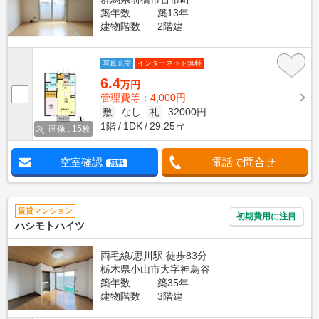
築年数
築13年
建物階数
2階建
写真充実
インターネット無料
6.4
万円
管理費等：4,000円
敷
なし
礼
32000円
1階
1DK
29.25㎡
画像 : 15枚
空室確認
電話で問合せ
無料
賃貸マンション
初期費用に注目
ハシモトハイツ
両毛線/思川駅 徒歩83分
栃木県小山市大字神鳥谷
築年数
築35年
建物階数
3階建