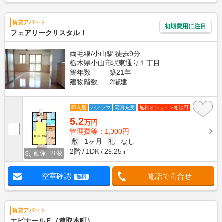
賃貸アパート
初期費用に注目
フェアリークリスタルⅠ
両毛線/小山駅 徒歩9分
栃木県小山市駅東通り１丁目
築年数
築21年
建物階数
2階建
即入居
パノラマ
写真充実
無料オンライン相談可
5.2
万円
管理費等：1,000円
敷
1ヶ月
礼
なし
2階
1DK
29.25㎡
画像 : 20枚
空室確認
電話で問合せ
無料
賃貸アパート
エピナールＥ（連取本町）