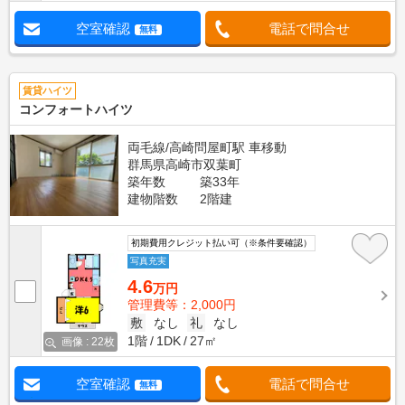
空室確認
電話で問合せ
無料
賃貸ハイツ
コンフォートハイツ
両毛線/高崎問屋町駅 車移動
群馬県高崎市双葉町
築年数
築33年
建物階数
2階建
初期費用クレジット払い可（※条件要確認）
写真充実
4.6
万円
管理費等：2,000円
敷
なし
礼
なし
1階
1DK
27㎡
画像 : 22枚
空室確認
電話で問合せ
無料