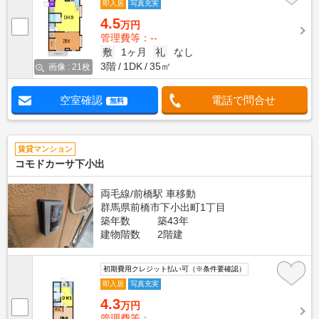
即入居
写真充実
4.5
万円
管理費等：--
敷
1ヶ月
礼
なし
3階
1DK
35㎡
画像 : 21枚
空室確認
電話で問合せ
無料
賃貸マンション
コモドカーサ下小出
両毛線/前橋駅 車移動
群馬県前橋市下小出町1丁目
築年数
築43年
建物階数
2階建
初期費用クレジット払い可（※条件要確認）
即入居
写真充実
4.3
万円
管理費等：--