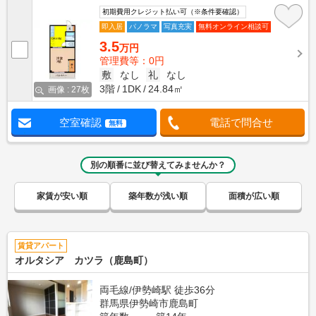
初期費用クレジット払い可（※条件要確認）
即入居
パノラマ
写真充実
無料オンライン相談可
3.5
万円
管理費等：0円
敷
なし
礼
なし
3階
1DK
24.84㎡
画像 : 27枚
空室確認
電話で問合せ
無料
別の順番に並び替えてみませんか？
家賃が安い順
築年数が浅い順
面積が広い順
賃貸アパート
オルタシア カツラ（鹿島町）
両毛線/伊勢崎駅 徒歩36分
群馬県伊勢崎市鹿島町