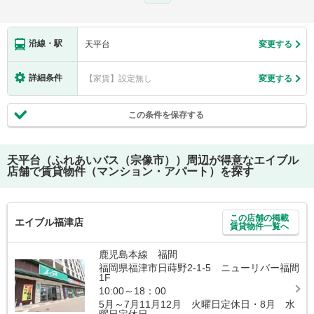
沿線・駅
天平台
変更する
詳細条件
【家賃】設定無し
変更する
この条件を保存する
天平台（ふれあいバス（宗像市））
周辺が得意なエイブル
店舗で賃貸物件（マンション・アパート）を探す
この店舗の掲載
エイブル福津店
賃貸物件一覧へ
鹿児島本線 福間
福岡県福津市日蒔野2-1-5 ニューリバー福間
1F
10:00～18：00
5月～7月11月12月 火曜日定休日・8月 水
曜日定休日