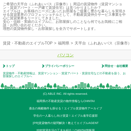
ご希望の天平台（ふれあいバス（宗像市））周辺の賃貸物件（賃貸マンショ
ン・賃貸アパート・一戸建て賃貸住宅）は見つかりましたか？
エイブルは、お客様のニーズにあったお部屋をご提案し豊かな暮らしを実現さ
せる賃貸業界のプロフェッショナルとして、不動産賃貸仲介サービス事業を中
心に賃貸業界をリードしてきました。
安心・信頼・実績のエイブルに、お部屋探しのことなら何でもお気軽にご相
談・お問い合わせください。
理想の賃貸物件探し・お部屋探しを全力でサポートします。
賃貸・不動産のエイブルTOP
>
福岡県
>
天平台（ふれあいバス（宗像市
パソコン
トップ
プライバシーポリシー
問合せ・会社概要
賃貸物件・不動産情報は、賃貸マンション・賃貸アパート・賃貸住宅などの不動産を扱う、お
部屋探しのエイブルへ
(C) ABLE INC. All rights reserved.
福岡県の不動産賃貸の物件情報ならCHINTAI
過去の掲載物件も探せる！エイブル賃貸物件アーカイブ
学生の一人暮らし向け賃貸！エイブル進学応援部
[PR]賃貸物件の疑問解決！教えてエイブルAGENT
[PR]賃貸生活の工夫を紹介！CHINTAI情報局