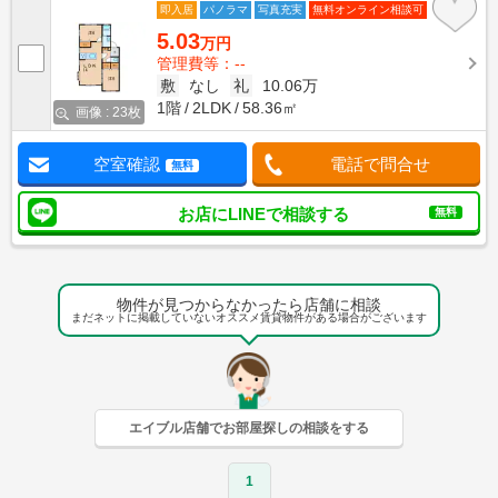
即入居
パノラマ
写真充実
無料オンライン相談可
5.03
万円
管理費等：--
敷
なし
礼
10.06万
1階
2LDK
58.36㎡
画像 : 23枚
空室確認
電話で問合せ
無料
お店にLINEで相談する
無料
物件が見つからなかったら店舗に相談
まだネットに掲載していないオススメ賃貸物件がある場合がございます
エイブル店舗でお部屋探しの相談をする
1