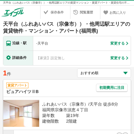
天平台（ふれあいバス（宗像市））・他周辺駅エリアの賃貸マンション・賃貸アパート・賃貸住宅の不動産情報を検索！不動産賃貸の物件探しは、お部屋探しのエイブル
保存条件
閲覧履歴
お気に入り
天平台（ふれあいバス（宗像市））・他周辺駅エリアの
賃貸物件・マンション・アパート(福岡県)
沿線・駅
-
天平台
変更する
詳細条件
【家賃】設定無し
変更する
1
件
賃貸アパート
初期費用に注目
ピュアハイツⅡB
ふれあいバス（宗像市）/天平台 徒歩8分
福岡県宗像市須恵４丁目
築年数
築19年
建物階数
2階建