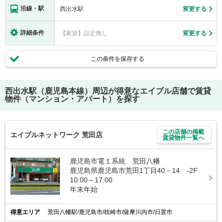
沿線・駅
西出水駅
変更する
詳細条件
【家賃】設定無し
変更する
この条件を保存する
西出水駅（鹿児島本線）
周辺が得意なエイブル店舗で賃貸
物件（マンション・アパート）を探す
この店舗の掲載
エイブルネットワーク 荒田店
賃貸物件一覧へ
鹿児島市電１系統 荒田八幡
鹿児島県鹿児島市荒田1丁目40－14 -2F
10:00～17:00
年末年始
得意エリア
荒田八幡駅/鹿児島市/枕崎市/薩摩川内市/日置市