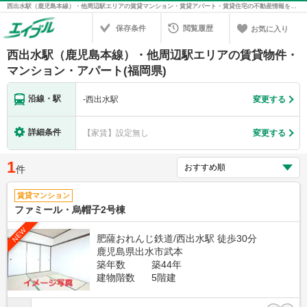
西出水駅（鹿児島本線）・他周辺駅エリアの賃貸マンション・賃貸アパート・賃貸住宅の不動産情報を検索！不動産賃貸の物件探しは、お部屋探しのエイブル
保存条件
閲覧履歴
お気に入り
西出水駅（鹿児島本線）・他周辺駅エリアの賃貸物件・
マンション・アパート(福岡県)
沿線・駅
-
西出水駅
変更する
詳細条件
【家賃】設定無し
変更する
1
件
賃貸マンション
ファミール・烏帽子2号棟
NEW
肥薩おれんじ鉄道/西出水駅 徒歩30分
鹿児島県出水市武本
築年数
築44年
建物階数
5階建