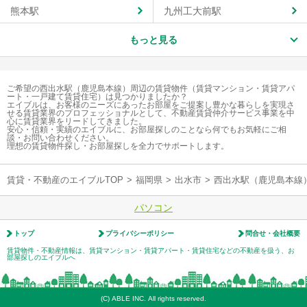
熊本駅
九州工大前駅
もっと見る
ご希望の西出水駅（鹿児島本線）周辺の賃貸物件（賃貸マンション・賃貸アパ
ート・一戸建て賃貸住宅）は見つかりましたか？
エイブルは、お客様のニーズにあったお部屋をご提案し豊かな暮らしを実現さ
せる賃貸業界のプロフェッショナルとして、不動産賃貸仲介サービス事業を中
心に賃貸業界をリードしてきました。
安心・信頼・実績のエイブルに、お部屋探しのことなら何でもお気軽にご相
談・お問い合わせください。
理想の賃貸物件探し・お部屋探しを全力でサポートします。
賃貸・不動産のエイブルTOP
>
福岡県
>
出水市
>
西出水駅（鹿児島本線
パソコン
トップ
プライバシーポリシー
問合せ・会社概要
賃貸物件・不動産情報は、賃貸マンション・賃貸アパート・賃貸住宅などの不動産を扱う、お
部屋探しのエイブルへ
(C) ABLE INC. All rights reserved.