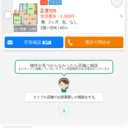
新着
写真充実
2.9
万円
管理費等：2,000円
敷
2ヶ月
礼
なし
2階
3DK
60㎡
画像 : 14枚
空室確認
電話で問合せ
無料
物件が見つからなかったら店舗に相談
まだネットに掲載していないオススメ賃貸物件がある場合がございます
エイブル店舗でお部屋探しの相談をする
1