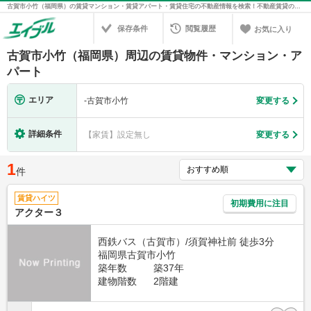
古賀市小竹（福岡県）の賃貸マンション・賃貸アパート・賃貸住宅の不動産情報を検索！不動産賃貸の物件探しは、お部屋探しのエイブル
保存条件
閲覧履歴
お気に入り
古賀市小竹（福岡県）周辺の賃貸物件・マンション・ア
パート
エリア
-
古賀市小竹
変更する
詳細条件
【家賃】設定無し
変更する
1
件
賃貸ハイツ
初期費用に注目
アクター３
西鉄バス（古賀市）/須賀神社前 徒歩3分
福岡県古賀市小竹
築年数
築37年
建物階数
2階建