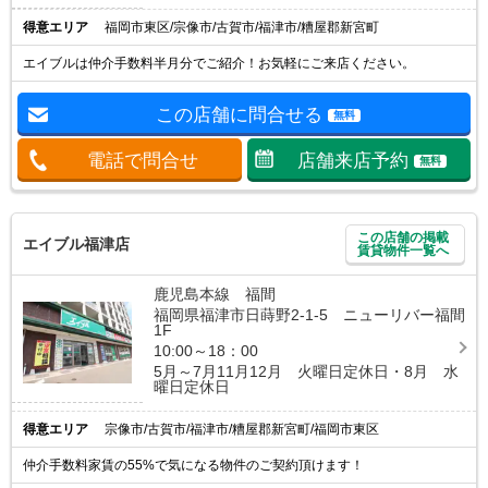
得意エリア
福岡市東区/宗像市/古賀市/福津市/糟屋郡新宮町
エイブルは仲介手数料半月分でご紹介！お気軽にご来店ください。
この店舗に問合せる
無料
電話で問合せ
店舗来店予約
無料
この店舗の掲載
エイブル福津店
賃貸物件一覧へ
鹿児島本線 福間
福岡県福津市日蒔野2-1-5 ニューリバー福間
1F
10:00～18：00
5月～7月11月12月 火曜日定休日・8月 水
曜日定休日
得意エリア
宗像市/古賀市/福津市/糟屋郡新宮町/福岡市東区
仲介手数料家賃の55%で気になる物件のご契約頂けます！