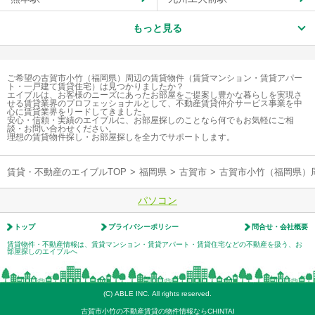
もっと見る
ご希望の古賀市小竹（福岡県）周辺の賃貸物件（賃貸マンション・賃貸アパー
ト・一戸建て賃貸住宅）は見つかりましたか？
エイブルは、お客様のニーズにあったお部屋をご提案し豊かな暮らしを実現さ
せる賃貸業界のプロフェッショナルとして、不動産賃貸仲介サービス事業を中
心に賃貸業界をリードしてきました。
安心・信頼・実績のエイブルに、お部屋探しのことなら何でもお気軽にご相
談・お問い合わせください。
理想の賃貸物件探し・お部屋探しを全力でサポートします。
賃貸・不動産のエイブルTOP
>
福岡県
>
古賀市
>
古賀市小竹（福岡県）
パソコン
トップ
プライバシーポリシー
問合せ・会社概要
賃貸物件・不動産情報は、賃貸マンション・賃貸アパート・賃貸住宅などの不動産を扱う、お
部屋探しのエイブルへ
(C) ABLE INC. All rights reserved.
古賀市小竹の不動産賃貸の物件情報ならCHINTAI