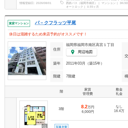
西鉄バス（福岡市南区）
マンション
3K/3D
情報登録日
2026/08/01
オートロック
0.55ヶ月
パ－クフラッツ平尾
賃貸マンション
休日は混雑するため来店予約がオススメです！
福岡県福岡市南区高宮１丁目
住所
周辺地図
築年
2011年03月（築15年）
階建
7階建
家賃
敷金
階
管理費
礼金
8.2
なし
万円
3階
16.4万
6,000円
写真充実