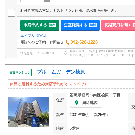
利便性重視の方に。ミストサウナ仕様。温水洗浄便座付き。
来店予約する
空室確認する
初期費用を聞く
無料
無料
エイブル 高宮店
092-526-1226
電話でのご予約・お問合せ
福岡市南区
高宮
西鉄天神大牟田線
西鉄
情報登録日
2026/08/04
1LDK(+S)
バス・トイレ別
オートロック
ブル－ムガ－デン桧原
賃貸マンション
休日は混雑するため来店予約がオススメです！
福岡県福岡市南区桧原１丁目
住所
周辺地図
築年
2001年06月（築25年）
階建
6階建