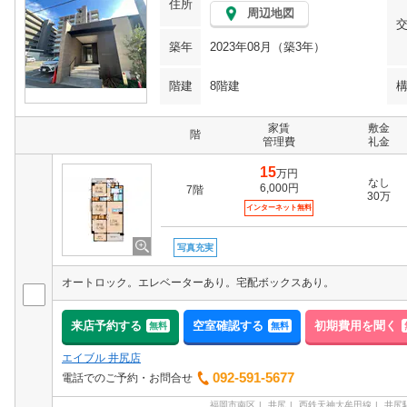
住所
周辺地図
築年
2023年08月（築3年）
階建
8階建
家賃
敷金
階
管理費
礼金
15
万円
なし
6,000円
7階
30万
インターネット無料
写真充実
オートロック。エレベーターあり。宅配ボックスあり。
来店予約する
空室確認する
初期費用を聞く
無料
無料
エイブル 井尻店
092-591-5677
電話でのご予約・お問合せ
福岡市南区
井尻
西鉄天神大牟田線
井尻