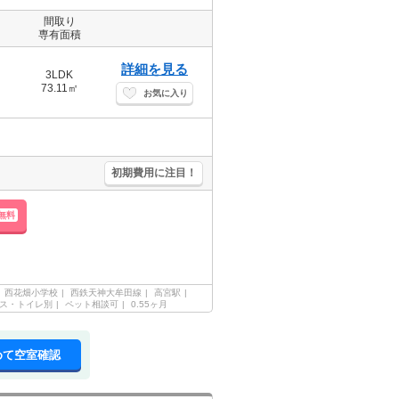
間取り
専有面積
詳細を見る
3LDK
73.11㎡
お気に入り
初期費用に注目！
無料
西花畑小学校
西鉄天神大牟田線
高宮駅
ス・トイレ別
ペット相談可
0.55ヶ月
めて空室確認