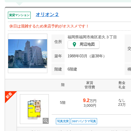
オリオン２
賃貸マンション
休日は混雑するため来店予約がオススメです！
福岡県福岡市南区若久３丁目
住所
周辺地図
築年
1988年03月（築38年）
階建
6階建
家賃
敷金
階
管理費
礼金
9.2
なし
万円
5階
23万
3,000円
写真充実
360°パノラマ写真