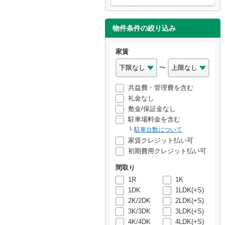
物件条件の絞り込み
家賃
〜
共益費・管理費を含む
礼金なし
敷金/保証金なし
駐車場料金を含む
駐車台数について
家賃クレジット払い可
初期費用クレジット払い可
間取り
1R
1K
1DK
1LDK(+S)
2K/2DK
2LDK(+S)
3K/3DK
3LDK(+S)
4K/4DK
4LDK(+S)