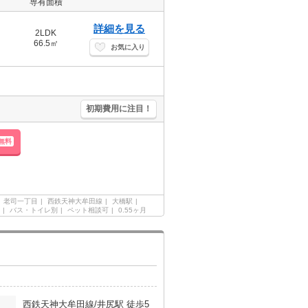
専有面積
詳細を見る
2LDK
66.5㎡
お気に入り
初期費用に注目！
無料
老司一丁目
西鉄天神大牟田線
大橋駅
バス・トイレ別
ペット相談可
0.55ヶ月
西鉄天神大牟田線/井尻駅 徒歩5