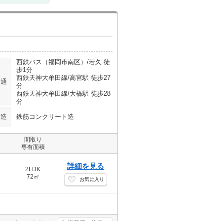
西鉄バス（福岡市南区）/若久 徒
歩1分
西鉄天神大牟田線/高宮駅 徒歩27
交通
分
西鉄天神大牟田線/大橋駅 徒歩28
分
構造
鉄筋コンクリート造
間取り
専有面積
詳細を見る
2LDK
72㎡
お気に入り