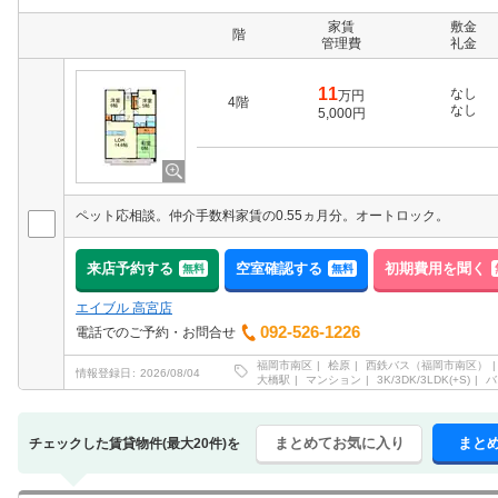
家賃
敷金
階
管理費
礼金
11
なし
万円
4階
なし
5,000円
ペット応相談。仲介手数料家賃の0.55ヵ月分。オートロック。
来店予約する
空室確認する
初期費用を聞く
無料
無料
エイブル 高宮店
092-526-1226
電話でのご予約・お問合せ
福岡市南区
桧原
西鉄バス（福岡市南区）
情報登録日
2026/08/04
大橋駅
マンション
3K/3DK/3LDK(+S)
バ
まとめてお気に入り
まと
チェックした賃貸物件(最大20件)を