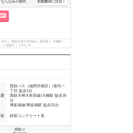
すなら広めの物件。
初期費用に注目！
無料
若久
西鉄天神大牟田線
高宮駅
大橋駅
ット相談可
0.55ヶ月
西鉄バス（福岡市南区）/老司一
丁目 徒歩1分
交通
西鉄天神大牟田線/大橋駅 徒歩35
分
博多南線/博多南駅 徒歩31分
構造
鉄筋コンクリート造
間取り