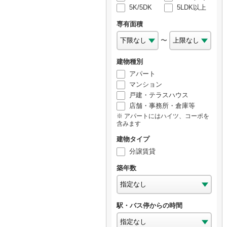
5K/5DK
5LDK以上
専有面積
〜
建物種別
アパート
マンション
戸建・テラスハウス
店舗・事務所・倉庫等
アパートにはハイツ、コーポを
含みます
建物タイプ
分譲賃貸
築年数
駅・バス停からの時間