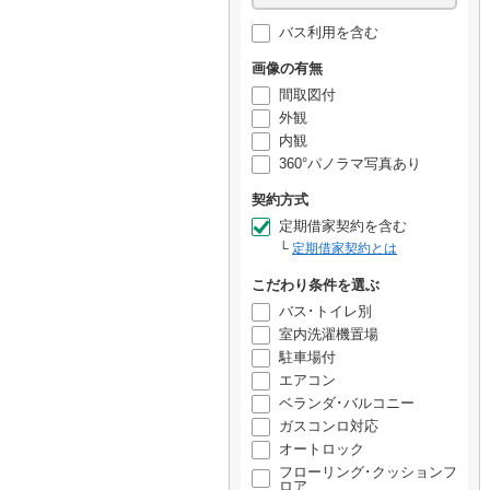
バス利用を含む
画像の有無
間取図付
外観
内観
360°パノラマ写真あり
契約方式
定期借家契約を含む
定期借家契約とは
こだわり条件を選ぶ
バス･トイレ別
室内洗濯機置場
駐車場付
エアコン
ベランダ･バルコニー
ガスコンロ対応
オートロック
フローリング･クッションフ
ロア