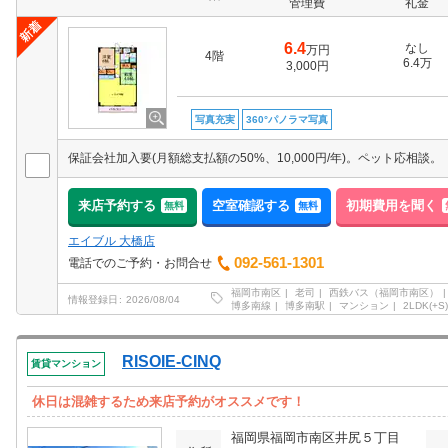
管理費
礼金
6.4
なし
万円
4階
6.4万
3,000円
写真充実
360°パノラマ写真
保証会社加入要(月額総支払額の50%、10,000円/年)。ペット応相談。
来店予約する
空室確認する
初期費用を聞く
無料
無料
エイブル 大橋店
092-561-1301
電話でのご予約・お問合せ
福岡市南区
老司
西鉄バス（福岡市南区）
情報登録日
2026/08/04
博多南線
博多南駅
マンション
2LDK(+S)
RISOIE-CINQ
賃貸マンション
休日は混雑するため来店予約がオススメです！
福岡県福岡市南区井尻５丁目