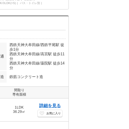
K/3LDK(+S)
バス・トイレ別
西鉄天神大牟田線/西鉄平尾駅 徒
歩1分
西鉄天神大牟田線/高宮駅 徒歩11
交通
分
西鉄天神大牟田線/薬院駅 徒歩14
分
構造
鉄筋コンクリート造
間取り
専有面積
詳細を見る
1LDK
36.29㎡
お気に入り