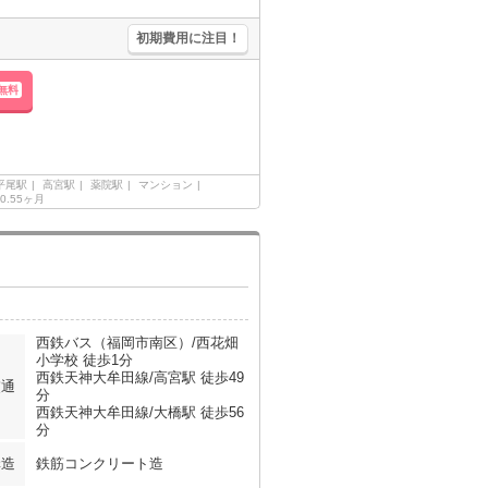
初期費用に注目！
無料
平尾駅
高宮駅
薬院駅
マンション
0.55ヶ月
西鉄バス（福岡市南区）/西花畑
小学校 徒歩1分
西鉄天神大牟田線/高宮駅 徒歩49
交通
分
西鉄天神大牟田線/大橋駅 徒歩56
分
構造
鉄筋コンクリート造