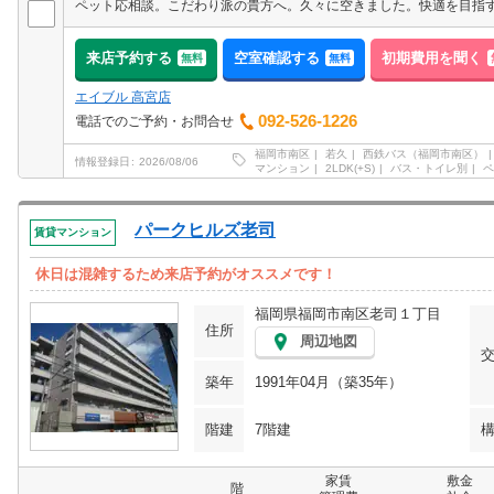
ペット応相談。こだわり派の貴方へ。久々に空きました。快適を目指
来店予約する
空室確認する
初期費用を聞く
無料
無料
エイブル 高宮店
092-526-1226
電話でのご予約・お問合せ
福岡市南区
若久
西鉄バス（福岡市南区）
情報登録日
2026/08/06
マンション
2LDK(+S)
バス・トイレ別
ペ
パークヒルズ老司
賃貸マンション
休日は混雑するため来店予約がオススメです！
福岡県福岡市南区老司１丁目
住所
周辺地図
築年
1991年04月（築35年）
階建
7階建
家賃
敷金
階