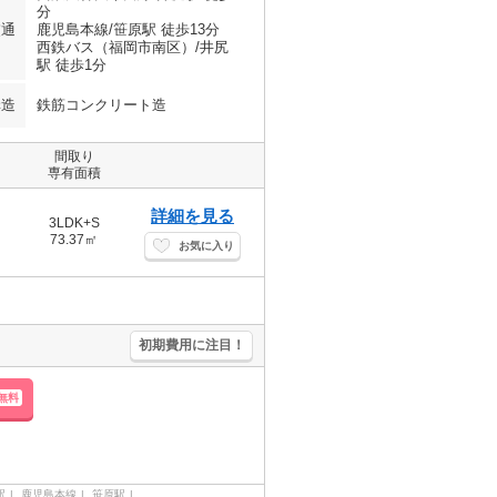
分
交通
鹿児島本線/笹原駅 徒歩13分
西鉄バス（福岡市南区）/井尻
駅 徒歩1分
構造
鉄筋コンクリート造
間取り
専有面積
詳細を見る
3LDK+S
73.37㎡
お気に入り
初期費用に注目！
無料
駅
鹿児島本線
笹原駅