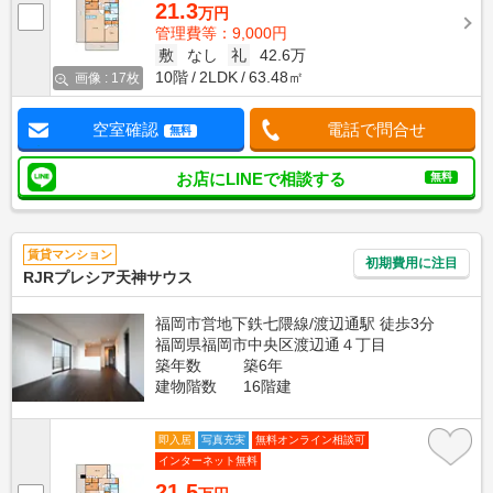
21.3
万円
管理費等：9,000円
敷
なし
礼
42.6万
10階
2LDK
63.48㎡
画像 : 17枚
空室確認
電話で問合せ
無料
お店にLINEで相談する
無料
賃貸マンション
初期費用に注目
RJRプレシア天神サウス
福岡市営地下鉄七隈線/渡辺通駅 徒歩3分
福岡県福岡市中央区渡辺通４丁目
築年数
築6年
建物階数
16階建
即入居
写真充実
無料オンライン相談可
インターネット無料
21.5