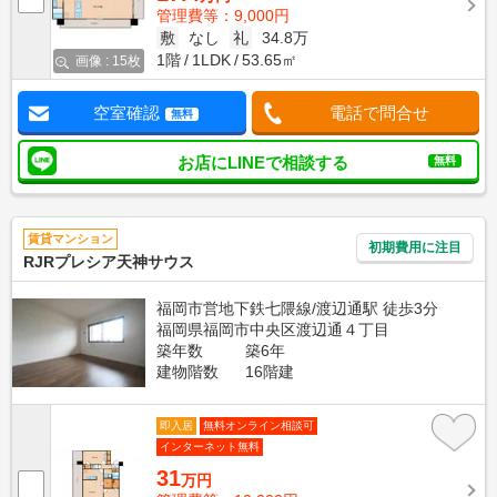
管理費等：9,000円
敷
なし
礼
34.8万
1階
1LDK
53.65㎡
画像 : 15枚
空室確認
電話で問合せ
無料
お店にLINEで相談する
無料
賃貸マンション
初期費用に注目
RJRプレシア天神サウス
福岡市営地下鉄七隈線/渡辺通駅 徒歩3分
福岡県福岡市中央区渡辺通４丁目
築年数
築6年
建物階数
16階建
即入居
無料オンライン相談可
インターネット無料
31
万円