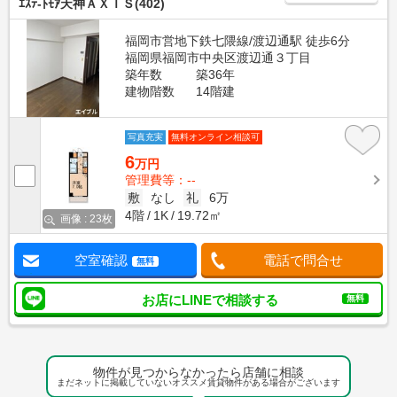
ｴｽﾃ-ﾄﾓｱ天神ＡＸＩＳ(402)
福岡市営地下鉄七隈線/渡辺通駅 徒歩6分
福岡県福岡市中央区渡辺通３丁目
築年数
築36年
建物階数
14階建
写真充実
無料オンライン相談可
6
万円
管理費等：--
敷
なし
礼
6万
4階
1K
19.72㎡
画像 : 23枚
空室確認
電話で問合せ
無料
お店にLINEで相談する
無料
物件が見つからなかったら店舗に相談
まだネットに掲載していないオススメ賃貸物件がある場合がございます