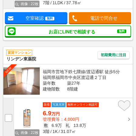
7階
1LDK
37.78㎡
画像 : 22枚
空室確認
電話で問合せ
無料
お店にLINEで相談する
無料
賃貸マンション
初期費用に注目
リンデン東薬院
NEW
福岡市営地下鉄七隈線/渡辺通駅 徒歩5分
福岡県福岡市中央区渡辺通２丁目
築年数
築27年
建物階数
8階建
新着
写真充実
無料オンライン相談可
6.9
万円
管理費等：4,000円
敷
6.9万
礼
13.8万
3階
1K
31.07㎡
画像 : 22枚