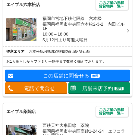
この店舗の掲載
エイブル六本松店
賃貸物件一覧へ
福岡市営地下鉄七隈線 六本松
福岡県福岡市中央区六本松2-3-2 内田ビル
1F
10:00～18:00
5月12日より毎週火曜日
得意エリア
六本松駅/桜坂駅/別府駅/茶山駅/金山駅
お1人暮らしからファミリー物件まで数多く揃えております。
この店舗に問合せる
無料
電話で問合せ
店舗来店予約
無料
この店舗の掲載
エイブル薬院店
賃貸物件一覧へ
西鉄天神大牟田線 薬院
福岡県福岡市中央区高砂1-24-24 エフコラ