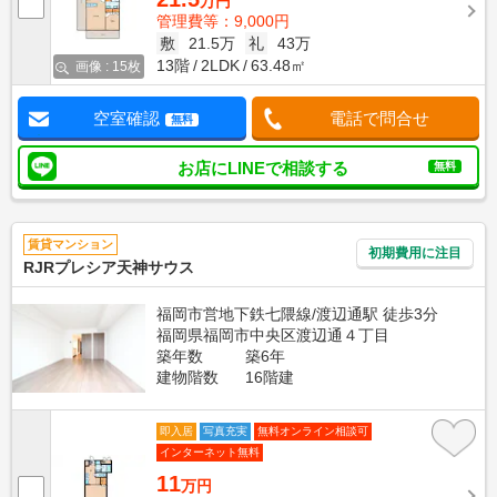
万円
管理費等：9,000円
敷
21.5万
礼
43万
13階
2LDK
63.48㎡
画像 : 15枚
空室確認
電話で問合せ
無料
お店にLINEで相談する
無料
賃貸マンション
初期費用に注目
RJRプレシア天神サウス
福岡市営地下鉄七隈線/渡辺通駅 徒歩3分
福岡県福岡市中央区渡辺通４丁目
築年数
築6年
建物階数
16階建
即入居
写真充実
無料オンライン相談可
インターネット無料
11
万円