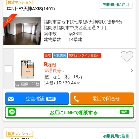
賃貸マンション
初期費用に注目
ｴｽﾃ-ﾄ･ﾓｱ天神AXIS(1401)
NEW
福岡市営地下鉄七隈線/天神南駅 徒歩5分
福岡県福岡市中央区渡辺通３丁目
築年数
築36年
建物階数
14階建
新着
写真充実
無料オンライン相談可
9
万円
管理費等：--
敷
なし
礼
18万
14階
1R
39.44㎡
画像 : 23枚
空室確認
電話で問合せ
無料
お店にLINEで相談する
無料
賃貸マンション
初期費用に注目