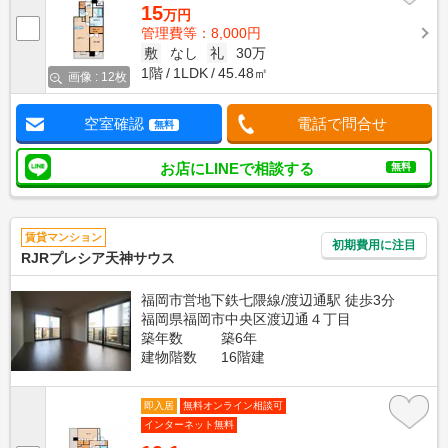
15
万円
管理費等：8,000円
敷
なし
礼
30万
1階
1LDK
45.48㎡
画像 : 12枚
空室確認
電話で問合せ
無料
お店にLINEで相談する
無料
賃貸マンション
初期費用に注目
RJRプレシア天神サウス
福岡市営地下鉄七隈線/渡辺通駅 徒歩3分
福岡県福岡市中央区渡辺通４丁目
築年数
築6年
建物階数
16階建
即入居
無料オンライン相談可
インターネット無料