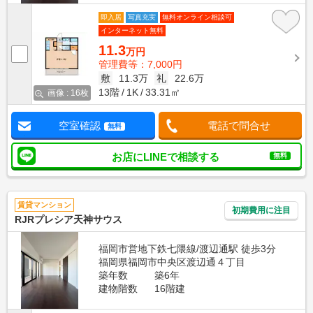
即入居
写真充実
無料オンライン相談可
インターネット無料
11.3
万円
管理費等：7,000円
敷
11.3万
礼
22.6万
13階
1K
33.31㎡
画像 : 16枚
空室確認
電話で問合せ
無料
お店にLINEで相談する
無料
賃貸マンション
初期費用に注目
RJRプレシア天神サウス
福岡市営地下鉄七隈線/渡辺通駅 徒歩3分
福岡県福岡市中央区渡辺通４丁目
築年数
築6年
建物階数
16階建