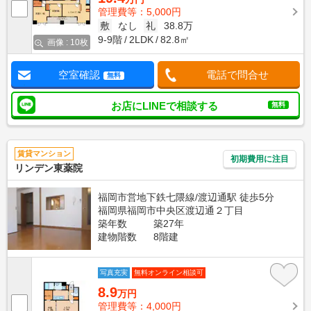
管理費等：5,000円
敷
なし
礼
38.8万
9-9階
2LDK
82.8㎡
画像 : 10枚
空室確認
電話で問合せ
無料
お店にLINEで相談する
無料
賃貸マンション
初期費用に注目
リンデン東薬院
福岡市営地下鉄七隈線/渡辺通駅 徒歩5分
福岡県福岡市中央区渡辺通２丁目
築年数
築27年
建物階数
8階建
写真充実
無料オンライン相談可
8.9
万円
管理費等：4,000円