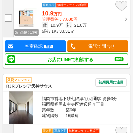
写真充実
無料オンライン相談可
10.9
万円
管理費等：7,000円
敷
10.9万
礼
21.8万
5階
1K
33.31㎡
画像 : 13枚
空室確認
電話で問合せ
無料
お店にLINEで相談する
無料
賃貸マンション
初期費用に注目
RJRプレシア天神サウス
福岡市営地下鉄七隈線/渡辺通駅 徒歩3分
福岡県福岡市中央区渡辺通４丁目
築年数
築6年
建物階数
16階建
即入居
写真充実
無料オンライン相談可