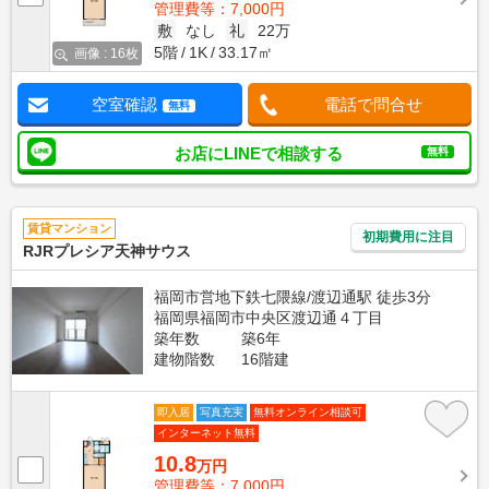
管理費等：7,000円
敷
なし
礼
22万
5階
1K
33.17㎡
画像 : 16枚
空室確認
電話で問合せ
無料
お店にLINEで相談する
無料
賃貸マンション
初期費用に注目
RJRプレシア天神サウス
福岡市営地下鉄七隈線/渡辺通駅 徒歩3分
福岡県福岡市中央区渡辺通４丁目
築年数
築6年
建物階数
16階建
即入居
写真充実
無料オンライン相談可
インターネット無料
10.8
万円
管理費等：7,000円