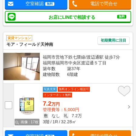
空室確認
電話で問合せ
無料
お店にLINEで相談する
無料
賃貸マンション
初期費用に注目
モア・フィールド天神南
福岡市営地下鉄七隈線/渡辺通駅 徒歩7分
福岡県福岡市中央区渡辺通５丁目
築年数
築37年
建物階数
6階建
写真充実
無料オンライン相談可
インターネット無料
7.2
万円
管理費等：5,000円
敷
なし
礼
7.2万
3階
1R
32.28㎡
画像 : 17枚