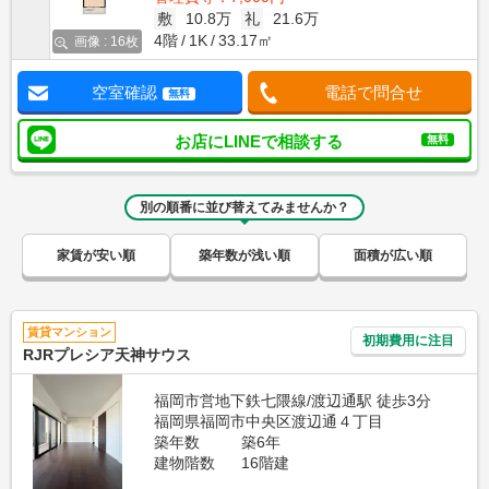
敷
10.8万
礼
21.6万
4階
1K
33.17㎡
画像 : 16枚
空室確認
電話で問合せ
無料
お店にLINEで相談する
無料
別の順番に並び替えてみませんか？
家賃が安い順
築年数が浅い順
面積が広い順
賃貸マンション
初期費用に注目
RJRプレシア天神サウス
福岡市営地下鉄七隈線/渡辺通駅 徒歩3分
福岡県福岡市中央区渡辺通４丁目
築年数
築6年
建物階数
16階建