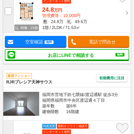
インターネット無料
24.8
万円
管理費等：10,000円
敷
24.8万
礼
49.6万
1階
2LDK
71.53㎡
画像 : 15枚
空室確認
電話で問合せ
無料
お店にLINEで相談する
無料
賃貸マンション
初期費用に注目
RJRプレシア天神サウス
福岡市営地下鉄七隈線/渡辺通駅 徒歩3分
福岡県福岡市中央区渡辺通４丁目
築年数
築6年
建物階数
16階建
写真充実
無料オンライン相談可
インターネット無料