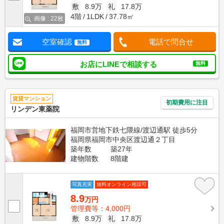
敷
8.9万
礼
17.8万
4階
1LDK
37.78㎡
画像 : 22枚
空室確認
電話で問合せ
無料
お店にLINEで相談する
無料
賃貸マンション
初期費用に注目
リンデン東薬院
福岡市営地下鉄七隈線/渡辺通駅 徒歩5分
福岡県福岡市中央区渡辺通２丁目
築年数
築27年
建物階数
8階建
写真充実
無料オンライン相談可
8.9
万円
管理費等：4,000円
敷
8.9万
礼
17.8万