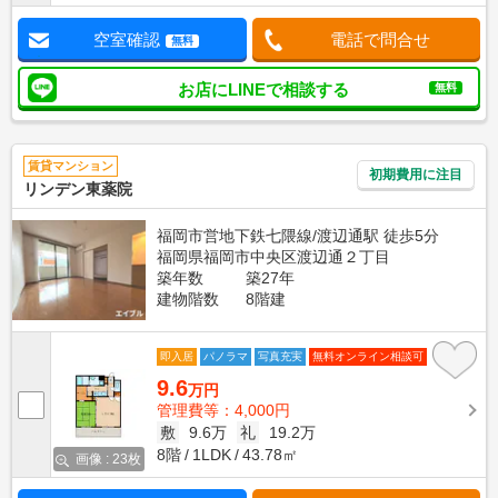
空室確認
電話で問合せ
無料
お店にLINEで相談する
無料
賃貸マンション
初期費用に注目
リンデン東薬院
福岡市営地下鉄七隈線/渡辺通駅 徒歩5分
福岡県福岡市中央区渡辺通２丁目
築年数
築27年
建物階数
8階建
即入居
パノラマ
写真充実
無料オンライン相談可
9.6
万円
管理費等：4,000円
敷
9.6万
礼
19.2万
8階
1LDK
43.78㎡
画像 : 23枚