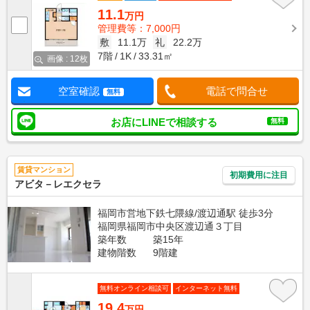
11.1
万円
管理費等：7,000円
敷
11.1万
礼
22.2万
7階
1K
33.31㎡
画像 : 12枚
空室確認
電話で問合せ
無料
お店にLINEで相談する
無料
賃貸マンション
初期費用に注目
アビタ－レエクセラ
福岡市営地下鉄七隈線/渡辺通駅 徒歩3分
福岡県福岡市中央区渡辺通３丁目
築年数
築15年
建物階数
9階建
無料オンライン相談可
インターネット無料
19.4
万円