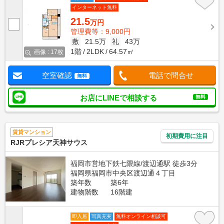
インターネット無料
21.5
万円
管理費等：9,000円
敷
21.5万
礼
43万
1階
2LDK
64.57㎡
画像 : 17枚
空室確認
電話で問合せ
無料
お店にLINEで相談する
無料
賃貸マンション
初期費用に注目
RJRプレシア天神サウス
福岡市営地下鉄七隈線/渡辺通駅 徒歩3分
福岡県福岡市中央区渡辺通４丁目
築年数
築6年
建物階数
16階建
即入居
写真充実
無料オンライン相談可