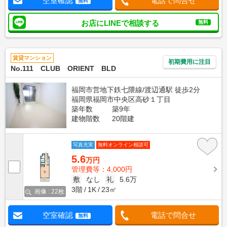
空室確認
電話で問合せ
無料
お店にLINEで相談する
無料
賃貸マンション
初期費用に注目
No.111 CLUB ORIENT BLD
福岡市営地下鉄七隈線/渡辺通駅 徒歩2分
福岡県福岡市中央区高砂１丁目
築年数
築9年
建物階数
20階建
写真充実
無料オンライン相談可
5.6
万円
管理費等：4,000円
敷
なし
礼
5.6万
3階
1K
23㎡
画像 : 22枚
空室確認
電話で問合せ
無料