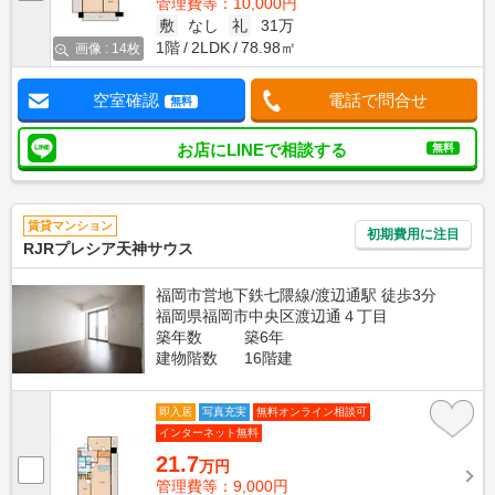
管理費等：10,000円
敷
なし
礼
31万
1階
2LDK
78.98㎡
画像 : 14枚
空室確認
電話で問合せ
無料
お店にLINEで相談する
無料
賃貸マンション
初期費用に注目
RJRプレシア天神サウス
福岡市営地下鉄七隈線/渡辺通駅 徒歩3分
福岡県福岡市中央区渡辺通４丁目
築年数
築6年
建物階数
16階建
即入居
写真充実
無料オンライン相談可
インターネット無料
21.7
万円
管理費等：9,000円