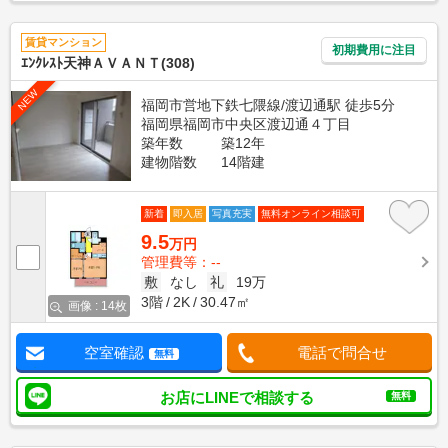
賃貸マンション
初期費用に注目
ｴﾝｸﾚｽﾄ天神ＡＶＡＮＴ(308)
NEW
福岡市営地下鉄七隈線/渡辺通駅 徒歩5分
福岡県福岡市中央区渡辺通４丁目
築年数
築12年
建物階数
14階建
新着
即入居
写真充実
無料オンライン相談可
9.5
万円
管理費等：--
敷
なし
礼
19万
3階
2K
30.47㎡
画像 : 14枚
空室確認
電話で問合せ
無料
お店にLINEで相談する
無料