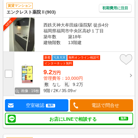
賃貸マンション
初期費用に注目
エンクレスト薬院Ⅱ(903)
NEW
西鉄天神大牟田線/薬院駅 徒歩4分
福岡県福岡市中央区高砂１丁目
築年数
築18年
建物階数
13階建
新着
写真充実
無料オンライン相談可
インターネット無料
9.2
万円
管理費等：10,000円
敷
なし
礼
9.2万
9階
2K
35.09㎡
画像 : 19枚
空室確認
電話で問合せ
無料
お店にLINEで相談する
無料