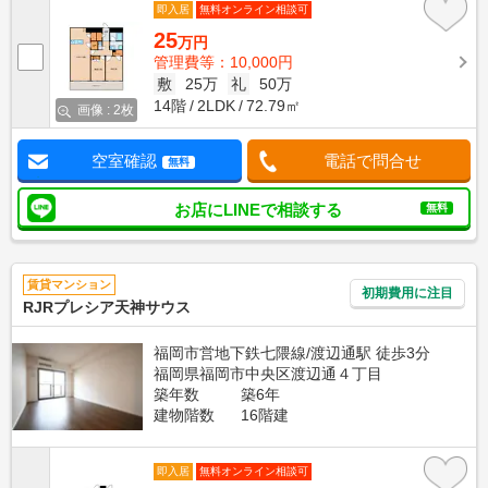
即入居
無料オンライン相談可
25
万円
管理費等：10,000円
敷
25万
礼
50万
14階
2LDK
72.79㎡
画像 : 2枚
空室確認
電話で問合せ
無料
お店にLINEで相談する
無料
賃貸マンション
初期費用に注目
RJRプレシア天神サウス
福岡市営地下鉄七隈線/渡辺通駅 徒歩3分
福岡県福岡市中央区渡辺通４丁目
築年数
築6年
建物階数
16階建
即入居
無料オンライン相談可