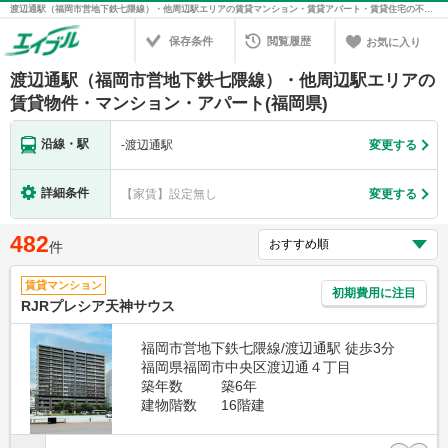
渡辺通駅（福岡市営地下鉄七隈線）・他周辺駅エリアの賃貸マンション・賃貸アパート・賃貸住宅の不動産情報を検索！不動産賃貸の物件探しは、お部屋探しのエイブル
保存条件
閲覧履歴
お気に入り
渡辺通駅（福岡市営地下鉄七隈線）・他周辺駅エリアの
賃貸物件・マンション・アパート(福岡県)
沿線・駅
-
渡辺通駅
変更する
詳細条件
【家賃】設定無し
変更する
482
件
賃貸マンション
初期費用に注目
RJRプレシア天神サウス
福岡市営地下鉄七隈線/渡辺通駅 徒歩3分
福岡県福岡市中央区渡辺通４丁目
築年数
築6年
建物階数
16階建