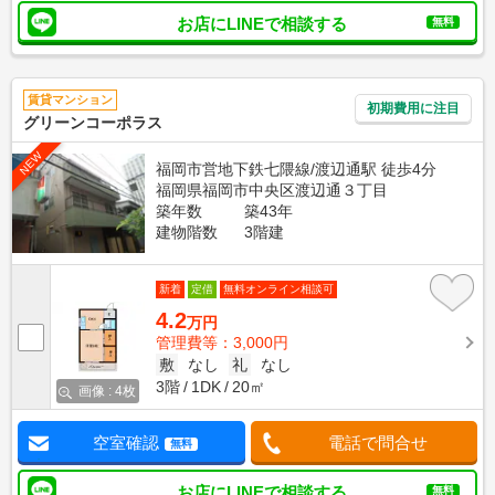
お店にLINEで相談する
無料
賃貸マンション
初期費用に注目
グリーンコーポラス
NEW
福岡市営地下鉄七隈線/渡辺通駅 徒歩4分
福岡県福岡市中央区渡辺通３丁目
築年数
築43年
建物階数
3階建
新着
定借
無料オンライン相談可
4.2
万円
管理費等：3,000円
敷
なし
礼
なし
3階
1DK
20㎡
画像 : 4枚
空室確認
電話で問合せ
無料
お店にLINEで相談する
無料