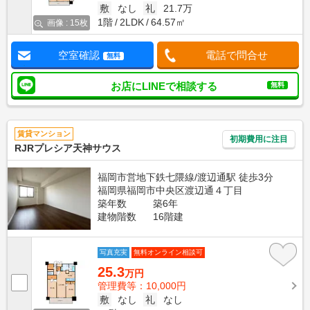
敷
なし
礼
21.7万
1階
2LDK
64.57㎡
画像 : 15枚
空室確認
電話で問合せ
無料
お店にLINEで相談する
無料
賃貸マンション
初期費用に注目
RJRプレシア天神サウス
福岡市営地下鉄七隈線/渡辺通駅 徒歩3分
福岡県福岡市中央区渡辺通４丁目
築年数
築6年
建物階数
16階建
写真充実
無料オンライン相談可
25.3
万円
管理費等：10,000円
敷
なし
礼
なし