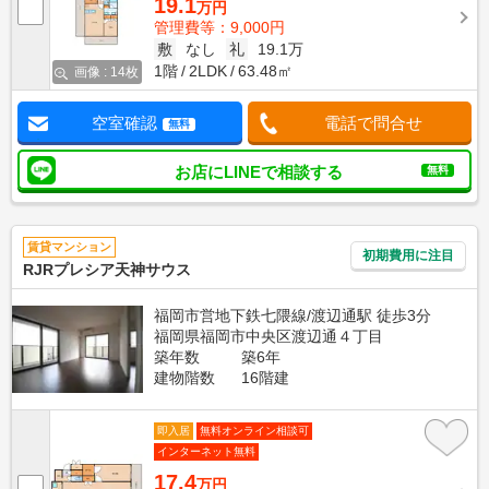
19.1
万円
管理費等：9,000円
敷
なし
礼
19.1万
1階
2LDK
63.48㎡
画像 : 14枚
空室確認
電話で問合せ
無料
お店にLINEで相談する
無料
賃貸マンション
初期費用に注目
RJRプレシア天神サウス
福岡市営地下鉄七隈線/渡辺通駅 徒歩3分
福岡県福岡市中央区渡辺通４丁目
築年数
築6年
建物階数
16階建
即入居
無料オンライン相談可
インターネット無料
17.4
万円