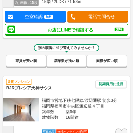
15階
2LDK
71.53㎡
画像 : 15枚
空室確認
電話で問合せ
無料
お店にLINEで相談する
無料
別の順番に並び替えてみませんか？
家賃が安い順
築年数が浅い順
面積が広い順
賃貸マンション
初期費用に注目
RJRプレシア天神サウス
福岡市営地下鉄七隈線/渡辺通駅 徒歩3分
福岡県福岡市中央区渡辺通４丁目
築年数
築6年
建物階数
16階建
写真充実
無料オンライン相談可