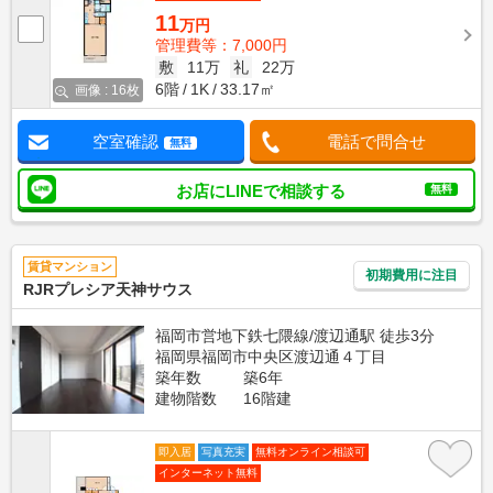
11
万円
管理費等：7,000円
敷
11万
礼
22万
6階
1K
33.17㎡
画像 : 16枚
空室確認
電話で問合せ
無料
お店にLINEで相談する
無料
賃貸マンション
初期費用に注目
RJRプレシア天神サウス
福岡市営地下鉄七隈線/渡辺通駅 徒歩3分
福岡県福岡市中央区渡辺通４丁目
築年数
築6年
建物階数
16階建
即入居
写真充実
無料オンライン相談可
インターネット無料