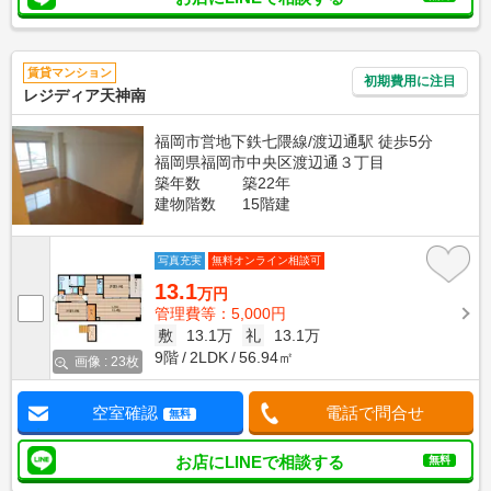
賃貸マンション
初期費用に注目
レジディア天神南
福岡市営地下鉄七隈線/渡辺通駅 徒歩5分
福岡県福岡市中央区渡辺通３丁目
築年数
築22年
建物階数
15階建
写真充実
無料オンライン相談可
13.1
万円
管理費等：5,000円
敷
13.1万
礼
13.1万
9階
2LDK
56.94㎡
画像 : 23枚
空室確認
電話で問合せ
無料
お店にLINEで相談する
無料