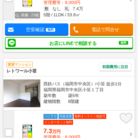
管理費等：8,000円
敷
なし
礼
7.4万
5階
1LDK
33.8㎡
画像 : 23枚
空室確認
電話で問合せ
無料
お店にLINEで相談する
無料
賃貸マンション
初期費用に注目
レトワール小笹
西鉄バス（福岡市中央区）/小笹 徒歩1分
福岡県福岡市中央区小笹１丁目
築年数
築5年
建物階数
8階建
パノラマ
写真充実
無料オンライン相談可
インターネット無料
7.3
万円
管理費等：8,000円