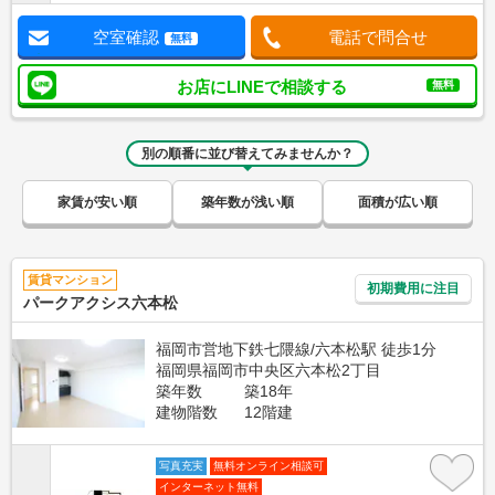
空室確認
電話で問合せ
無料
お店にLINEで相談する
無料
別の順番に並び替えてみませんか？
家賃が安い順
築年数が浅い順
面積が広い順
賃貸マンション
初期費用に注目
パークアクシス六本松
福岡市営地下鉄七隈線/六本松駅 徒歩1分
福岡県福岡市中央区六本松2丁目
築年数
築18年
建物階数
12階建
写真充実
無料オンライン相談可
インターネット無料