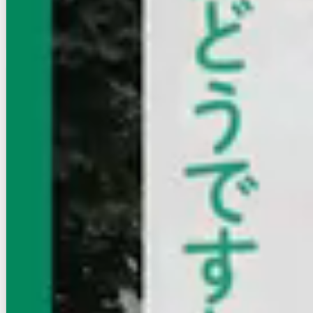
お店にLINEで相談する
無料
賃貸マンション
初期費用に注目
BlancCiel六本松
福岡市営地下鉄七隈線/六本松駅 徒歩4分
福岡県福岡市中央区草香江２丁目
築年数
築浅
建物階数
10階建
無料オンライン相談可
インターネット無料
10.2
万円
管理費等：5,300円
敷
なし
礼
なし
7階
1LDK
30.26㎡
画像 : 7枚
空室確認
電話で問合せ
無料