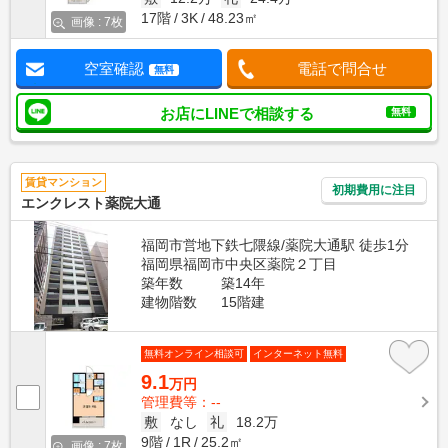
17階
3K
48.23㎡
画像 : 7枚
空室確認
電話で問合せ
無料
お店にLINEで相談する
無料
賃貸マンション
初期費用に注目
エンクレスト薬院大通
福岡市営地下鉄七隈線/薬院大通駅 徒歩1分
福岡県福岡市中央区薬院２丁目
築年数
築14年
建物階数
15階建
無料オンライン相談可
インターネット無料
9.1
万円
管理費等：--
敷
なし
礼
18.2万
9階
1R
25.2㎡
画像 : 7枚