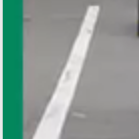
賃貸マンション
初期費用に注目
エステート・モア・平尾パージュ
西鉄天神大牟田線/西鉄平尾駅 徒歩2分
福岡県福岡市中央区那の川2丁目
築年数
築27年
建物階数
13階建
無料オンライン相談可
インターネット無料
7.3
万円
管理費等：--
敷
なし
礼
なし
2階
1K
21㎡
画像 : 7枚
空室確認
電話で問合せ
無料
お店にLINEで相談する
無料