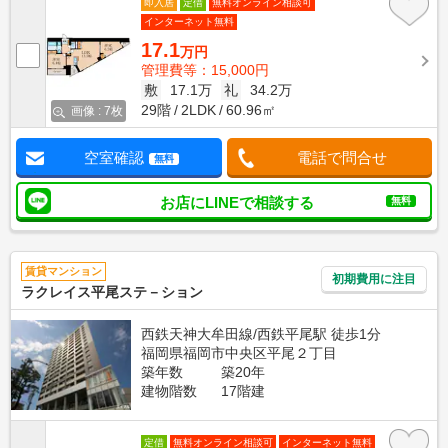
即入居
定借
無料オンライン相談可
インターネット無料
17.1
万円
管理費等：15,000円
敷
17.1万
礼
34.2万
29階
2LDK
60.96㎡
画像 : 7枚
空室確認
電話で問合せ
無料
お店にLINEで相談する
無料
賃貸マンション
初期費用に注目
ラクレイス平尾ステ－ション
西鉄天神大牟田線/西鉄平尾駅 徒歩1分
福岡県福岡市中央区平尾２丁目
築年数
築20年
建物階数
17階建
定借
無料オンライン相談可
インターネット無料