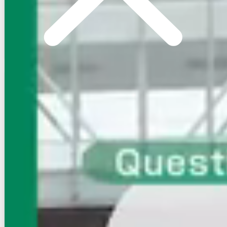
空室確認
電話で問合せ
無料
お店にLINEで相談する
無料
賃貸マンション
初期費用に注目
エステート・モア・平尾パージュ
西鉄天神大牟田線/西鉄平尾駅 徒歩2分
福岡県福岡市中央区那の川2丁目
築年数
築27年
建物階数
13階建
無料オンライン相談可
インターネット無料
7.6
万円
管理費等：--
敷
なし
礼
なし
8階
1R
23.98㎡
画像 : 7枚