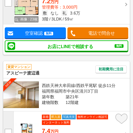
7.2
万円
管理費等：3,000円
敷
なし
礼
3.6万
3階
3LDK
59㎡
画像 : 23枚
空室確認
電話で問合せ
無料
お店にLINEで相談する
無料
賃貸マンション
初期費用に注目
アスピーテ渡辺通
NEW
西鉄天神大牟田線/西鉄平尾駅 徒歩11分
福岡県福岡市中央区清川3丁目
築年数
築21年
建物階数
12階建
新着
即入居
写真充実
無料オンライン相談可
インターネット無料
7.4
万円