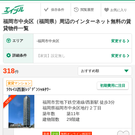
保存条件
閲覧履歴
お気に入り
福岡市中央区（福岡県）周辺のインターネット無料の賃
貸物件一覧
エリア
-
福岡市中央区
変更する
詳細条件
【家賃】設定無し
変更する
318
件
賃貸マンション
初期費用に注目
ﾗｸﾚｲｽ西新ﾚｼﾞﾃﾞﾝｼｬﾙﾀﾜｰ
NEW
福岡市営地下鉄空港線/西新駅 徒歩3分
福岡県福岡市中央区地行２丁目
築年数
築11年
建物階数
29階建
新着
定借
無料オンライン相談可