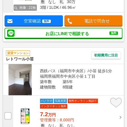
敷
なし
礼
30万
3階
1LDK
46.96㎡
画像 : 22枚
空室確認
電話で問合せ
無料
お店にLINEで相談する
無料
賃貸マンション
初期費用に注目
レトワール小笹
西鉄バス（福岡市中央区）/小笹 徒歩1分
福岡県福岡市中央区小笹１丁目
築年数
築5年
建物階数
8階建
パノラマ
写真充実
無料オンライン相談可
インターネット無料
7.2
万円
管理費等：8,000円
敷
なし
礼
なし