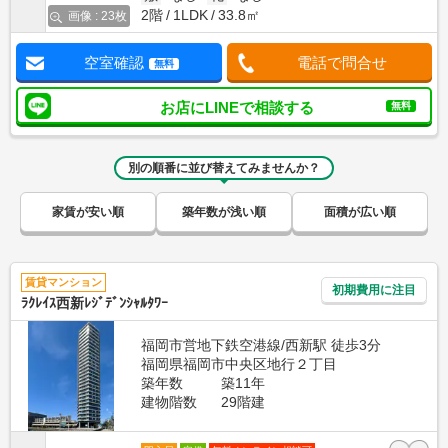
2階
1LDK
33.8㎡
画像 : 23枚
空室確認
電話で問合せ
無料
お店にLINEで相談する
無料
別の順番に並び替えてみませんか？
家賃が安い順
築年数が浅い順
面積が広い順
賃貸マンション
初期費用に注目
ﾗｸﾚｲｽ西新ﾚｼﾞﾃﾞﾝｼｬﾙﾀﾜｰ
福岡市営地下鉄空港線/西新駅 徒歩3分
福岡県福岡市中央区地行２丁目
築年数
築11年
建物階数
29階建