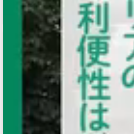
空室確認
電話で問合せ
無料
お店にLINEで相談する
無料
賃貸マンション
初期費用に注目
BlancCiel六本松
福岡市営地下鉄七隈線/六本松駅 徒歩4分
福岡県福岡市中央区草香江２丁目
築年数
築浅
建物階数
10階建
写真充実
無料オンライン相談可
インターネット無料
10.1
万円
管理費等：5,300円
敷
なし
礼
なし
8階
1LDK
30.61㎡
画像 : 23枚
空室確認
電話で問合せ
無料