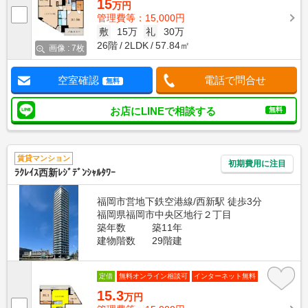
15
万円
管理費等：15,000円
敷
15万
礼
30万
26階
2LDK
57.84㎡
画像 : 7枚
空室確認
電話で問合せ
無料
お店にLINEで相談する
無料
賃貸マンション
初期費用に注目
ﾗｸﾚｲｽ西新ﾚｼﾞﾃﾞﾝｼｬﾙﾀﾜｰ
福岡市営地下鉄空港線/西新駅 徒歩3分
福岡県福岡市中央区地行２丁目
築年数
築11年
建物階数
29階建
定借
無料オンライン相談可
インターネット無料
15.3
万円