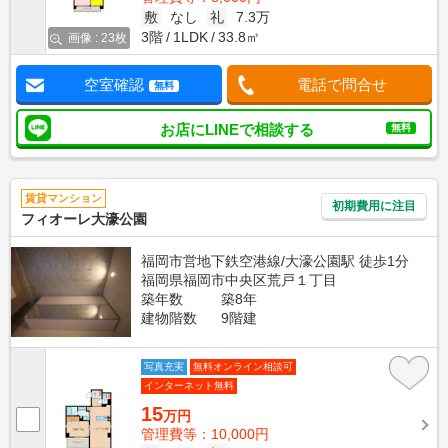
敷
なし
礼
7.3万
3階
1LDK
33.8㎡
画像 : 23枚
空室確認
電話で問合せ
無料
お店にLINEで相談する
無料
賃貸マンション
初期費用に注目
フィオーレ大濠公園
福岡市営地下鉄空港線/大濠公園駅 徒歩1分
福岡県福岡市中央区荒戸１丁目
築年数
築8年
建物階数
9階建
写真充実
無料オンライン相談可
インターネット無料
15
万円
管理費等：10,000円