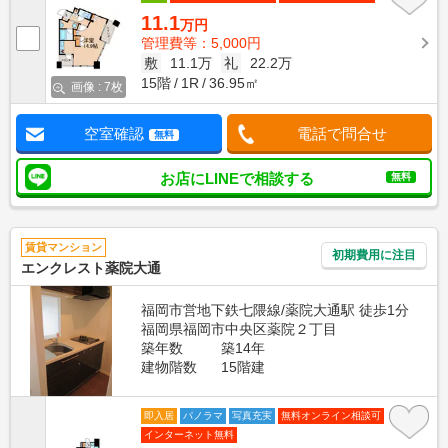
11.1
万円
管理費等：5,000円
敷
11.1万
礼
22.2万
15階
1R
36.95㎡
画像 : 7枚
空室確認
電話で問合せ
無料
お店にLINEで相談する
無料
賃貸マンション
初期費用に注目
エンクレスト薬院大通
福岡市営地下鉄七隈線/薬院大通駅 徒歩1分
福岡県福岡市中央区薬院２丁目
築年数
築14年
建物階数
15階建
即入居
パノラマ
写真充実
無料オンライン相談可
インターネット無料