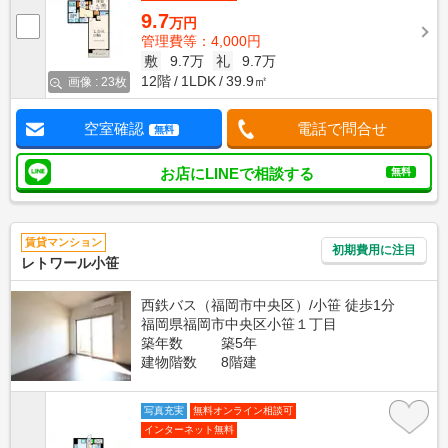
9.7
万円
管理費等：4,000円
敷
9.7万
礼
9.7万
12階
1LDK
39.9㎡
画像 : 23枚
空室確認
電話で問合せ
無料
お店にLINEで相談する
無料
賃貸マンション
初期費用に注目
レトワール小笹
西鉄バス（福岡市中央区）/小笹 徒歩1分
福岡県福岡市中央区小笹１丁目
築年数
築5年
建物階数
8階建
写真充実
無料オンライン相談可
インターネット無料