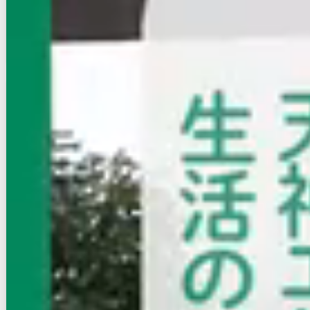
空室確認
電話で問合せ
無料
お店にLINEで相談する
無料
賃貸マンション
初期費用に注目
BlancCiel六本松
福岡市営地下鉄七隈線/六本松駅 徒歩4分
福岡県福岡市中央区草香江２丁目
築年数
築浅
建物階数
10階建
写真充実
無料オンライン相談可
インターネット無料
10.6
万円
管理費等：5,300円
敷
なし
礼
なし
10階
1LDK
30.26㎡
画像 : 23枚