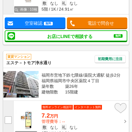
敷
なし
礼
なし
5階
1K
24.91㎡
画像 : 10枚
空室確認
電話で問合せ
無料
お店にLINEで相談する
無料
賃貸マンション
初期費用に注目
エステ－トモア浄水通り
福岡市営地下鉄七隈線/薬院大通駅 徒歩2分
福岡県福岡市中央区薬院４丁目
築年数
築26年
建物階数
15階建
無料オンライン相談可
インターネット無料
7.2
万円
管理費等：--
敷
なし
礼
なし