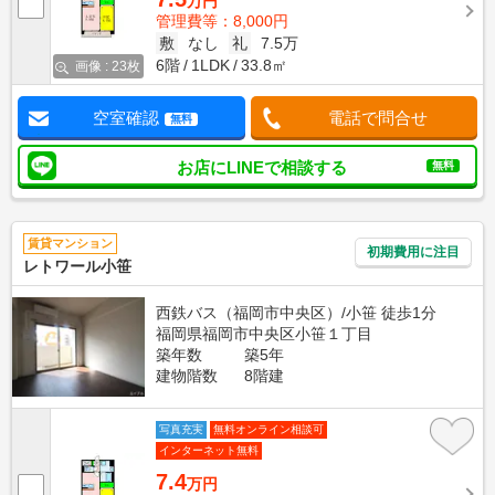
万円
管理費等：8,000円
敷
なし
礼
7.5万
6階
1LDK
33.8㎡
画像 : 23枚
空室確認
電話で問合せ
無料
お店にLINEで相談する
無料
賃貸マンション
初期費用に注目
レトワール小笹
西鉄バス（福岡市中央区）/小笹 徒歩1分
福岡県福岡市中央区小笹１丁目
築年数
築5年
建物階数
8階建
写真充実
無料オンライン相談可
インターネット無料
7.4
万円