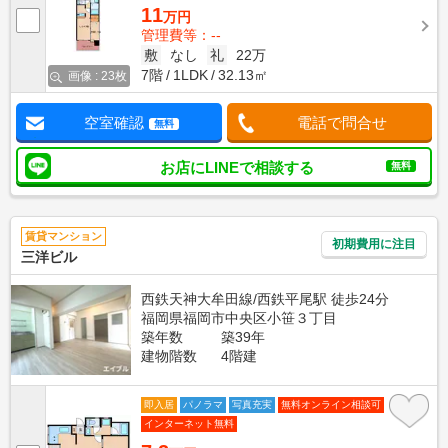
11
万円
管理費等：--
敷
なし
礼
22万
7階
1LDK
32.13㎡
画像 : 23枚
空室確認
電話で問合せ
無料
お店にLINEで相談する
無料
賃貸マンション
初期費用に注目
三洋ビル
西鉄天神大牟田線/西鉄平尾駅 徒歩24分
福岡県福岡市中央区小笹３丁目
築年数
築39年
建物階数
4階建
即入居
パノラマ
写真充実
無料オンライン相談可
インターネット無料