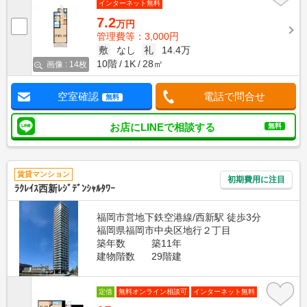
インターネット無料
7.2
万円
管理費等：3,000円
敷
なし
礼
14.4万
10階
1K
28㎡
画像 : 14枚
空室確認
電話で問合せ
無料
お店にLINEで相談する
無料
賃貸マンション
初期費用に注目
ﾗｸﾚｲｽ西新ﾚｼﾞﾃﾞﾝｼｬﾙﾀﾜｰ
福岡市営地下鉄空港線/西新駅 徒歩3分
福岡県福岡市中央区地行２丁目
築年数
築11年
建物階数
29階建
定借
無料オンライン相談可
インターネット無料