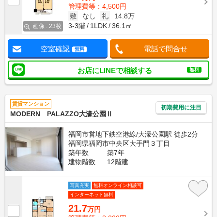
管理費等：4,500円
敷
なし
礼
14.8万
3-3階
1LDK
36.1㎡
画像 : 23枚
空室確認
電話で問合せ
無料
お店にLINEで相談する
無料
賃貸マンション
初期費用に注目
MODERN PALAZZO大濠公園Ⅱ
福岡市営地下鉄空港線/大濠公園駅 徒歩2分
福岡県福岡市中央区大手門３丁目
築年数
築7年
建物階数
12階建
写真充実
無料オンライン相談可
インターネット無料
21.7
万円