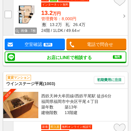
インターネット無料
13.2
万円
管理費等：8,000円
敷
13.2万
礼
26.4万
24階
1LDK
49.64㎡
画像 : 7枚
空室確認
電話で問合せ
無料
お店にLINEで相談する
無料
賃貸マンション
初期費用に注目
ウインステージ平尾(1003)
NEW
西鉄天神大牟田線/西鉄平尾駅 徒歩6分
福岡県福岡市中央区平尾４丁目
築年数
築13年
建物階数
13階建
新着
即入居
無料オンライン相談可