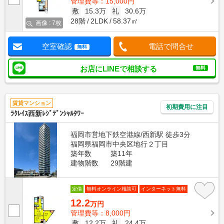
管理費等：15,000円
敷
15.3万
礼
30.6万
28階
2LDK
58.37㎡
画像 : 7枚
空室確認
電話で問合せ
無料
お店にLINEで相談する
無料
賃貸マンション
初期費用に注目
ﾗｸﾚｲｽ西新ﾚｼﾞﾃﾞﾝｼｬﾙﾀﾜｰ
福岡市営地下鉄空港線/西新駅 徒歩3分
福岡県福岡市中央区地行２丁目
築年数
築11年
建物階数
29階建
定借
無料オンライン相談可
インターネット無料
12.2
万円
管理費等：8,000円
敷
12.2万
礼
24.4万