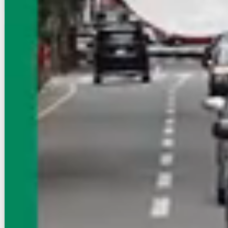
賃貸マンション
初期費用に注目
ア・ラ・桜坂
福岡市営地下鉄七隈線/桜坂駅 徒歩2分
福岡県福岡市中央区桜坂２丁目
築年数
築浅
建物階数
5階建
即入居
写真充実
無料オンライン相談可
インターネット無料
18.5
万円
管理費等：6,000円
敷
なし
礼
37万
3階
2LDK
70.05㎡
画像 : 15枚
空室確認
電話で問合せ
無料
お店にLINEで相談する
無料