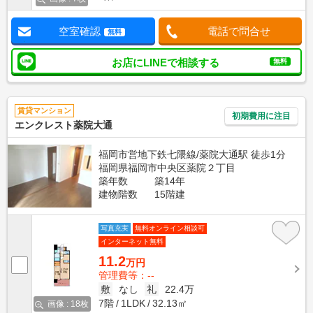
空室確認
電話で問合せ
無料
お店にLINEで相談する
無料
賃貸マンション
初期費用に注目
エンクレスト薬院大通
福岡市営地下鉄七隈線/薬院大通駅 徒歩1分
福岡県福岡市中央区薬院２丁目
築年数
築14年
建物階数
15階建
写真充実
無料オンライン相談可
インターネット無料
11.2
万円
管理費等：--
敷
なし
礼
22.4万
7階
1LDK
32.13㎡
画像 : 18枚