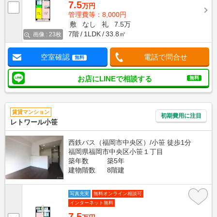
7.5
万円
管理費等：8,000円
敷
なし
礼
7.5万
7階
1LDK
33.8㎡
画像 : 23枚
空室確認
電話で問合せ
無料
お店にLINEで相談する
無料
賃貸マンション
初期費用に注目
レトワール小笹
西鉄バス（福岡市中央区）/小笹 徒歩1分
福岡県福岡市中央区小笹１丁目
築年数
築5年
建物階数
8階建
写真充実
無料オンライン相談可
インターネット無料
7.5