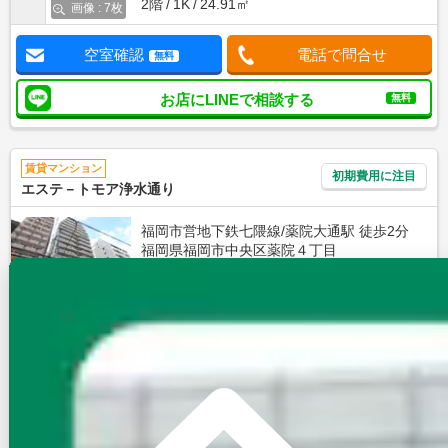
2階
1K
24.91㎡
画像 : 7枚
空室確認
電話で問合せ
無料
お店にLINEで相談する
無料
賃貸マンション
初期費用に注目
エステ－トモア浄水通り
福岡市営地下鉄七隈線/薬院大通駅 徒歩2分
福岡県福岡市中央区薬院４丁目
築年数
築26年
建物階数
15階建
即入居
無料オンライン相談可
インターネット無料
7.5
万円
管理費等：--
敷
なし
礼
なし
11階
1K
24.46㎡
画像 : 7枚