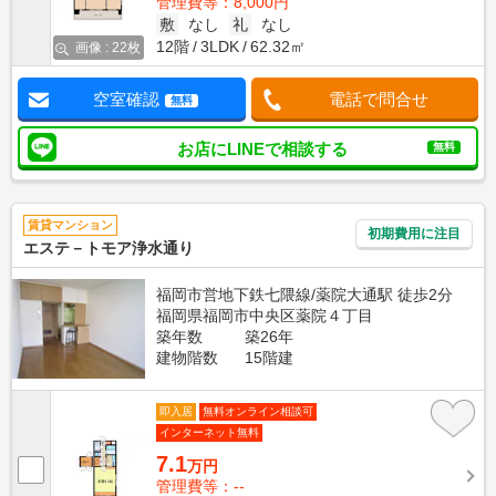
管理費等：8,000円
敷
なし
礼
なし
12階
3LDK
62.32㎡
画像 : 22枚
空室確認
電話で問合せ
無料
お店にLINEで相談する
無料
賃貸マンション
初期費用に注目
エステ－トモア浄水通り
福岡市営地下鉄七隈線/薬院大通駅 徒歩2分
福岡県福岡市中央区薬院４丁目
築年数
築26年
建物階数
15階建
即入居
無料オンライン相談可
インターネット無料
7.1
万円
管理費等：--