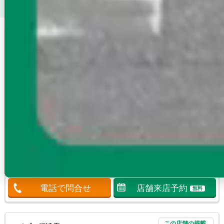
物件を探す
この店舗の掲載
エイブル天神西通店
賃貸物件一覧へ
福岡市営地下鉄空港線 天神
福岡県福岡市中央区大名2-7-3 ウェッジビル
1F
10：00～18:00
毎週火曜日・８月5日（水）8月12（水）定休
日
得意エリア
福岡市中央区/福岡市東区/福岡市博多区/福岡市南区/福岡市西区
明るいスタッフが親切、丁寧なお部屋探し！
この店舗に問合せる
無料
電話で問合せ
店舗来店予約
無料
この店舗の掲載