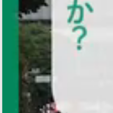
お店にLINEで相談する
無料
賃貸アパート
初期費用に注目
サンシティ大濠
福岡市営地下鉄空港線/唐人町駅 徒歩2分
福岡県福岡市中央区黒門８丁目
築年数
築20年
建物階数
2階建
無料オンライン相談可
インターネット無料
4.2
万円
管理費等：4,000円
敷
なし
礼
なし
1階
1K
17㎡
画像 : 4枚
空室確認
電話で問合せ
無料
お店にLINEで相談する
無料