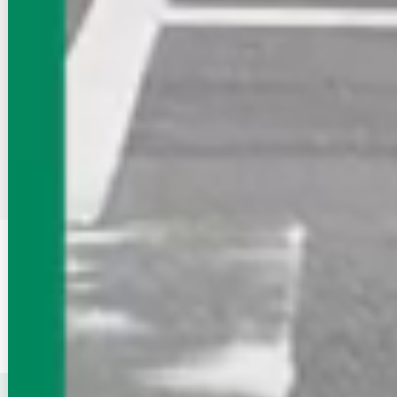
物件が見つからなかったら店舗に相談
まだネットに掲載していないオススメ賃貸物件がある場合がございます
エイブル店舗でお部屋探しの相談をする
2
3
4
11
…
1
エリア
福岡市中央区
変更する
詳細条件
【家賃】設定無し
変更する
この条件を保存する
福岡市中央区（福岡県）
周辺が得意なエイブル店舗で賃貸