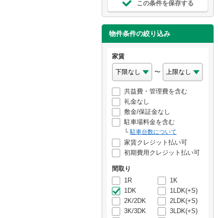
この条件を保存する
物件条件の絞り込み
家賃
〜
共益費・管理費を含む
礼金なし
敷金/保証金なし
駐車場料金を含む
駐車台数について
家賃クレジット払い可
初期費用クレジット払い可
間取り
1R
1K
1DK
1LDK(+S)
2K/2DK
2LDK(+S)
3K/3DK
3LDK(+S)