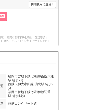
初期費用に注目！
無料
院駅
福岡市営地下鉄七隈線
渡辺通駅
ン
1DK
バス・トイレ別
オートロック
福岡市営地下鉄七隈線/薬院大通
駅 徒歩2分
西鉄天神大牟田線/薬院駅 徒歩9
交通
分
福岡市営地下鉄七隈線/渡辺通
駅 徒歩14分
構造
鉄筋コンクリート造