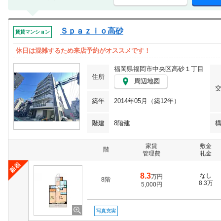
Ｓｐａｚｉｏ高砂
賃貸マンション
休日は混雑するため来店予約がオススメです！
福岡県福岡市中央区高砂１丁目
住所
周辺地図
築年
2014年05月（築12年）
階建
8階建
家賃
敷金
階
管理費
礼金
8.3
なし
万円
8階
8.3万
5,000円
写真充実