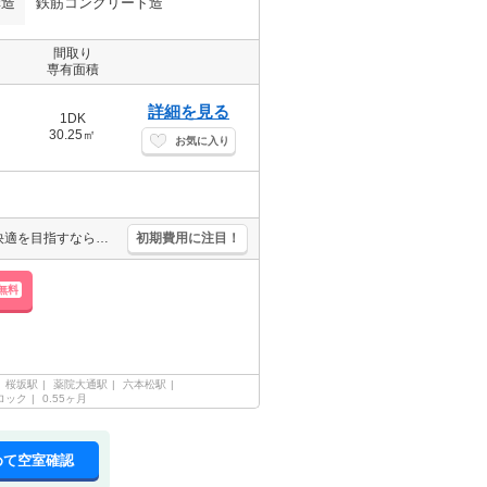
構造
鉄筋コンクリート造
間取り
専有面積
詳細を見る
1DK
30.25㎡
お気に入り
新生活はこの街、この部屋から。お洒落なエリアの気になるお部屋。快適を目指すなら広めの物件。シングルライフのスタートはここから。
初期費用に注目！
無料
桜坂駅
薬院大通駅
六本松駅
ロック
0.55ヶ月
めて空室確認