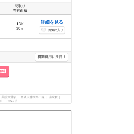
間取り
専有面積
詳細を見る
1DK
30㎡
お気に入り
初期費用に注目！
無料
薬院大通駅
西鉄天神大牟田線
薬院駅
別
0.55ヶ月