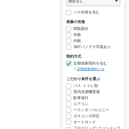
バス利用を含む
画像の有無
間取図付
外観
内観
360°パノラマ写真あり
契約方式
定期借家契約を含む
定期借家契約とは
こだわり条件を選ぶ
バス･トイレ別
室内洗濯機置場
駐車場付
エアコン
ベランダ･バルコニー
ガスコンロ対応
オートロック
フローリング･クッションフ