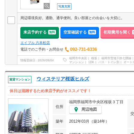
写真充実
周辺環境良好。通勤、通学便利。良い部屋との出会いを大切に。
来店予約する
空室確認する
初期費用を聞く
無料
無料
エイブル 六本松店
092-731-6336
電話でのご予約・お問合せ
福岡市中央区
桜坂
福岡市営地下鉄七隈線
情報登録日
2026/08/04
マンション
1DK
バス・トイレ別
オート
ウィステリア桜坂ヒルズ
賃貸マンション
休日は混雑するため来店予約がオススメです！
福岡県福岡市中央区桜坂３丁目
住所
周辺地図
築年
2012年03月（築14年）