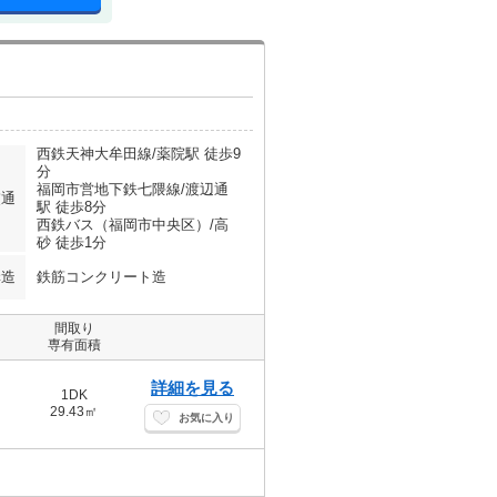
西鉄天神大牟田線/薬院駅 徒歩9
分
福岡市営地下鉄七隈線/渡辺通
交通
駅 徒歩8分
西鉄バス（福岡市中央区）/高
砂 徒歩1分
構造
鉄筋コンクリート造
間取り
専有面積
詳細を見る
1DK
29.43㎡
お気に入り