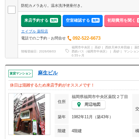
防犯カメラあり。温水洗浄便座付き。
来店予約する
空室確認する
初期費用を聞く
無料
無料
エイブル 薬院店
092-522-6673
電話でのご予約・お問合せ
福岡市中央区
高砂
西鉄天神大牟田線
薬
西鉄バス（福岡市中央区）
高砂
マンショ
情報登録日
2026/08/03
0.55ヶ月
麻生ビル
賃貸マンション
休日は混雑するため来店予約がオススメです！
福岡県福岡市中央区薬院２丁目
住所
周辺地図
築年
1982年11月（築43年）
階建
4階建