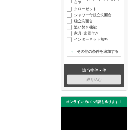
ロア
クローゼット
シャワー付独立洗面台
独立洗面台
追い焚き機能
家具･家電付き
インターネット無料
その他の条件を追加する
-
該当物件
件
絞り込む
オンラインでのご相談も承ります！