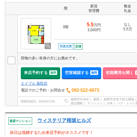
家賃
敷金
階
管理費
礼金
5.5
なし
万円
3階
5.5万
3,000円
写真充実
定借
荷物の多い単身の方にお薦めです。
来店予約する
空室確認する
初期費用を聞く
無料
無料
エイブル 薬院店
092-522-6673
電話でのご予約・お問合せ
福岡市中央区
薬院
福岡市営地下鉄七隈線
情報登録日
2026/07/26
渡辺通駅
マンション
1DK
バス・トイレ
ウィステリア桜坂ヒルズ
賃貸マンション
休日は混雑するため来店予約がオススメです！