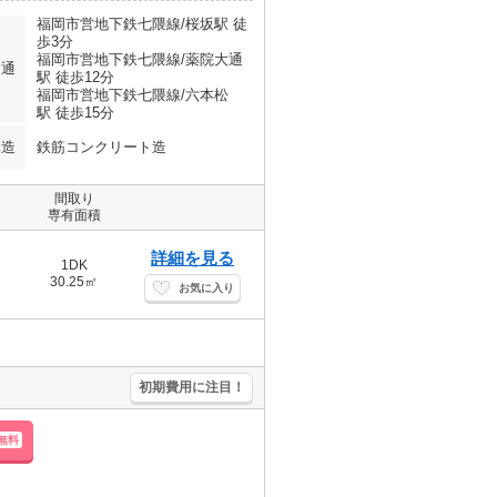
福岡市営地下鉄七隈線/桜坂駅 徒
歩3分
福岡市営地下鉄七隈線/薬院大通
交通
駅 徒歩12分
福岡市営地下鉄七隈線/六本松
駅 徒歩15分
構造
鉄筋コンクリート造
間取り
専有面積
詳細を見る
1DK
30.25㎡
お気に入り
初期費用に注目！
無料