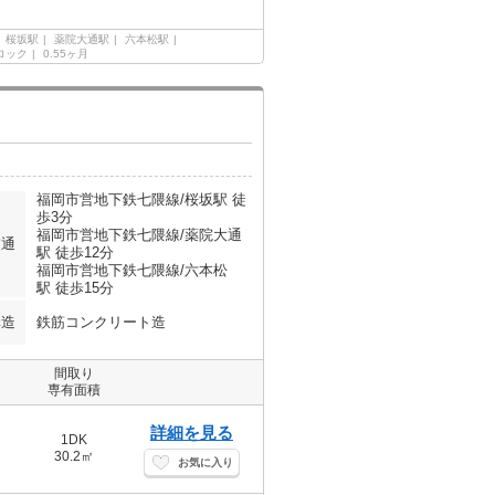
桜坂駅
薬院大通駅
六本松駅
ロック
0.55ヶ月
福岡市営地下鉄七隈線/桜坂駅 徒
歩3分
福岡市営地下鉄七隈線/薬院大通
交通
駅 徒歩12分
福岡市営地下鉄七隈線/六本松
駅 徒歩15分
構造
鉄筋コンクリート造
間取り
専有面積
詳細を見る
1DK
30.2㎡
お気に入り