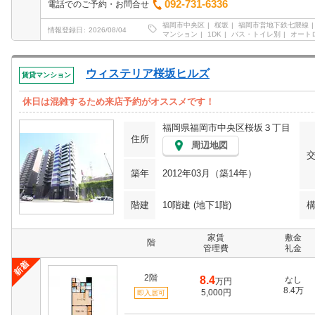
092-731-6336
電話でのご予約・お問合せ
福岡市中央区
桜坂
福岡市営地下鉄七隈線
情報登録日
2026/08/04
マンション
1DK
バス・トイレ別
オート
ウィステリア桜坂ヒルズ
賃貸マンション
休日は混雑するため来店予約がオススメです！
福岡県福岡市中央区桜坂３丁目
住所
周辺地図
築年
2012年03月（築14年）
階建
10階建 (地下1階)
家賃
敷金
階
管理費
礼金
2階
8.4
なし
万円
8.4万
5,000円
即入居可