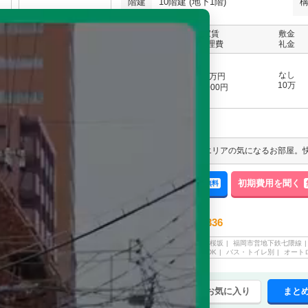
階建
10階建 (地下1階)
家賃
敷金
階
管理費
礼金
10
なし
万円
6階
10万
11,000円
定借
来店予約する
空室確認する
初期費用を聞く
無料
無料
エイブル 六本松店
092-731-6336
電話でのご予約・お問合せ
福岡市中央区
桜坂
福岡市営地下鉄七隈線
情報登録日
2026/07/30
マンション
1DK
バス・トイレ別
オート
まとめてお気に入り
まと
チェックした賃貸物件(最大20件)を