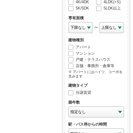
4K/4DK
4LDK(+S)
5K/5DK
5LDK以上
専有面積
〜
建物種別
アパート
マンション
戸建・テラスハウス
店舗・事務所・倉庫等
アパートにはハイツ、コーポを
含みます
建物タイプ
分譲賃貸
築年数
駅・バス停からの時間