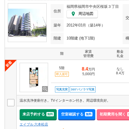
福岡県福岡市中央区桜坂３丁目
住所
周辺地図
築年
2012年03月（築14年）
階建
10階建 (地下1階)
家賃
敷金
階
管理費
礼金
5階
8.4
なし
万円
8.4万
5,000円
即入居可
写真充実
360°パノラマ写真
温水洗浄便座付き。TVインターホン付き。周辺環境良好。
来店予約する
空室確認する
初期費用を聞く
無料
無料
エイブル 六本松店