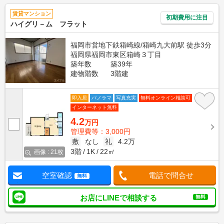
賃貸マンション
初期費用に注目
ハイグリ－ム フラット
福岡市営地下鉄箱崎線/箱崎九大前駅 徒歩3分
福岡県福岡市東区箱崎３丁目
築年数
築39年
建物階数
3階建
即入居
パノラマ
写真充実
無料オンライン相談可
インターネット無料
4.2
万円
管理費等：3,000円
敷
なし
礼
4.2万
3階
1K
22㎡
画像 : 21枚
空室確認
電話で問合せ
無料
お店にLINEで相談する
無料