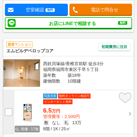
空室確認
電話で問合せ
無料
お店にLINEで相談する
無料
賃貸マンション
初期費用に注目
エムビルデベロップコア
西鉄貝塚線/香椎宮前駅 徒歩3分
福岡県福岡市東区千早５丁目
築年数
築18年
建物階数
10階建
写真充実
無料オンライン相談可
インターネット無料
6.5
万円
管理費等：2,500円
敷
なし
礼
13万
8階
1K
25㎡
画像 : 17枚