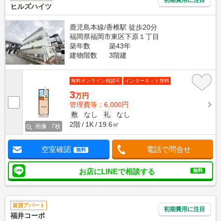
ヒルズハイツ
鹿児島本線/香椎駅 徒歩20分
福岡県福岡市東区下原１丁目
築年数
築43年
建物階数
3階建
無料オンライン相談可
インターネット無料
3
万円
管理費等：6,000円
敷
なし
礼
なし
2階
1K
19.6㎡
画像 : 7枚
空室確認
電話で問合せ
無料
お店にLINEで相談する
無料
賃貸アパート
初期費用に注目
福井コーポ