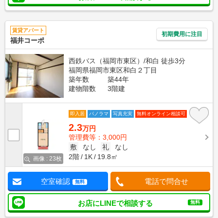
賃貸アパート
初期費用に注目
福井コーポ
西鉄バス（福岡市東区）/和白 徒歩3分
福岡県福岡市東区和白２丁目
築年数
築44年
建物階数
3階建
即入居
パノラマ
写真充実
無料オンライン相談可
2.3
万円
管理費等：3,000円
敷
なし
礼
なし
2階
1K
19.8㎡
画像 : 23枚
空室確認
電話で問合せ
無料
お店にLINEで相談する
無料