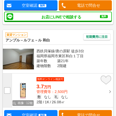
空室確認
電話で問合せ
無料
お店にLINEで相談する
無料
賃貸マンション
初期費用に注目
アンプル－ルフェ－ル 和白
西鉄貝塚線/唐の原駅 徒歩3分
福岡県福岡市東区和白１丁目
築年数
築21年
建物階数
2階建
無料オンライン相談可
3.7
万円
管理費等：2,500円
敷
なし
礼
なし
2階
1K
26.08㎡
画像 : 12枚
空室確認
電話で問合せ
無料