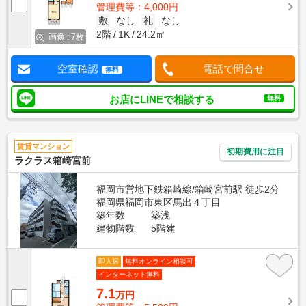
管理費等：4,000円
敷
なし
礼
なし
2階
1K
24.2㎡
画像 : 7枚
空室確認
電話で問合せ
無料
お店にLINEで相談する
無料
賃貸マンション
初期費用に注目
ラクラス箱崎宮前
福岡市営地下鉄箱崎線/箱崎宮前駅 徒歩2分
福岡県福岡市東区馬出４丁目
築年数
築浅
建物階数
5階建
即入居
無料オンライン相談可
インターネット無料
7.1
万円