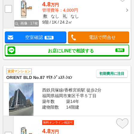
4.8
万円
管理費等：4,000円
敷
なし
礼
なし
9階
1K
24.2㎡
画像 : 17枚
空室確認
電話で問合せ
無料
お店にLINEで相談する
無料
賃貸マンション
初期費用に注目
ORIENT BLD No.87 ﾏﾘｱ-ｼﾞｭｽﾃ-ｼｮﾝ
西鉄貝塚線/香椎宮前駅 徒歩2分
福岡県福岡市東区千早５丁目
築年数
築14年
建物階数
14階建
無料オンライン相談可
4.8
万円