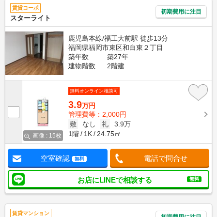
賃貸コーポ
初期費用に注目
スターライト
鹿児島本線/福工大前駅 徒歩13分
福岡県福岡市東区和白東２丁目
築年数
築27年
建物階数
2階建
無料オンライン相談可
3.9
万円
管理費等：2,000円
敷
なし
礼
3.9万
1階
1K
24.75㎡
画像 : 15枚
空室確認
電話で問合せ
無料
お店にLINEで相談する
無料
賃貸マンション
初期費用に注目