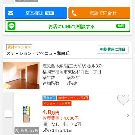
空室確認
電話で問合せ
無料
お店にLINEで相談する
無料
賃貸マンション
初期費用に注目
ステ－ション・アベニュ－和白丘
鹿児島本線/福工大前駅 徒歩3分
福岡県福岡市東区和白丘１丁目
築年数
築22年
建物階数
7階建
写真充実
無料オンライン相談可
インターネット無料
4.8
万円
管理費等：4,000円
敷
なし
礼
7.2万
5階
1K
24.1㎡
画像 : 23枚