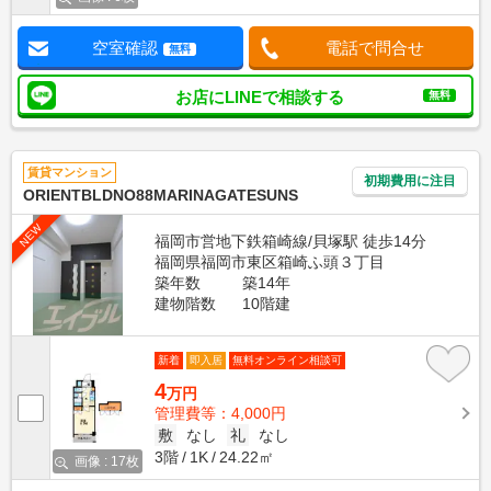
空室確認
電話で問合せ
無料
お店にLINEで相談する
無料
賃貸マンション
初期費用に注目
ORIENTBLDNO88MARINAGATESUNS
NEW
福岡市営地下鉄箱崎線/貝塚駅 徒歩14分
福岡県福岡市東区箱崎ふ頭３丁目
築年数
築14年
建物階数
10階建
新着
即入居
無料オンライン相談可
4
万円
管理費等：4,000円
敷
なし
礼
なし
3階
1K
24.22㎡
画像 : 17枚