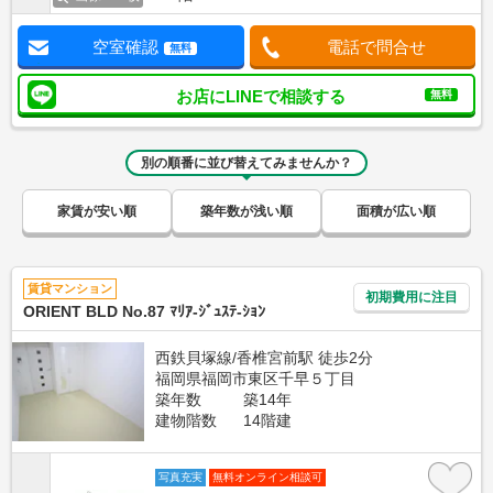
空室確認
電話で問合せ
無料
お店にLINEで相談する
無料
別の順番に並び替えてみませんか？
家賃が安い順
築年数が浅い順
面積が広い順
賃貸マンション
初期費用に注目
ORIENT BLD No.87 ﾏﾘｱ-ｼﾞｭｽﾃ-ｼｮﾝ
西鉄貝塚線/香椎宮前駅 徒歩2分
福岡県福岡市東区千早５丁目
築年数
築14年
建物階数
14階建
写真充実
無料オンライン相談可