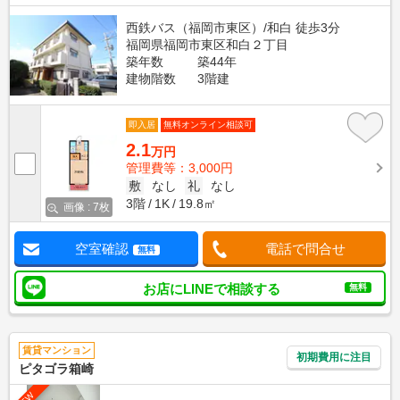
西鉄バス（福岡市東区）/和白 徒歩3分
福岡県福岡市東区和白２丁目
築年数
築44年
建物階数
3階建
即入居
無料オンライン相談可
2.1
万円
管理費等：3,000円
敷
なし
礼
なし
3階
1K
19.8㎡
画像 : 7枚
空室確認
電話で問合せ
無料
お店にLINEで相談する
無料
賃貸マンション
初期費用に注目
ピタゴラ箱崎