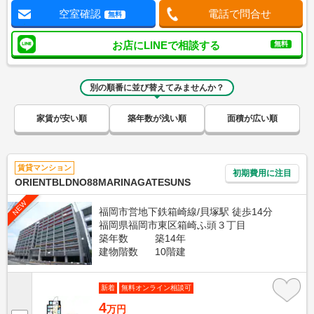
空室確認
電話で問合せ
無料
お店にLINEで相談する
無料
別の順番に並び替えてみませんか？
家賃が安い順
築年数が浅い順
面積が広い順
賃貸マンション
初期費用に注目
ORIENTBLDNO88MARINAGATESUNS
NEW
福岡市営地下鉄箱崎線/貝塚駅 徒歩14分
福岡県福岡市東区箱崎ふ頭３丁目
築年数
築14年
建物階数
10階建
新着
無料オンライン相談可
4
万円