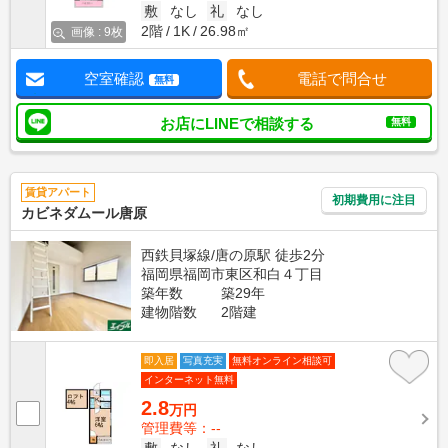
敷
なし
礼
なし
2階
1K
26.98㎡
画像 : 9枚
空室確認
電話で問合せ
無料
お店にLINEで相談する
無料
賃貸アパート
初期費用に注目
カビネダムール唐原
西鉄貝塚線/唐の原駅 徒歩2分
福岡県福岡市東区和白４丁目
築年数
築29年
建物階数
2階建
即入居
写真充実
無料オンライン相談可
インターネット無料
2.8
万円
管理費等：--