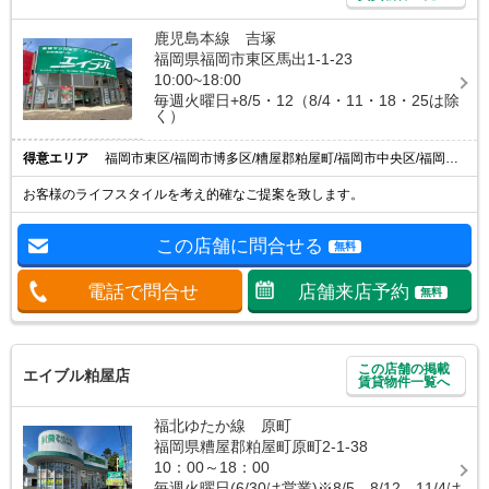
鹿児島本線 吉塚
福岡県福岡市東区馬出1-1-23
10:00~18:00
毎週火曜日+8/5・12（8/4・11・18・25は除
く）
得意エリア
福岡市東区/福岡市博多区/糟屋郡粕屋町/福岡市中央区/福岡市西区
お客様のライフスタイルを考え的確なご提案を致します。
この店舗に問合せる
無料
電話で問合せ
店舗来店予約
無料
この店舗の掲載
エイブル粕屋店
賃貸物件一覧へ
福北ゆたか線 原町
福岡県糟屋郡粕屋町原町2-1-38
10：00～18：00
毎週火曜日(6/30は営業)※8/5、8/12、11/4は