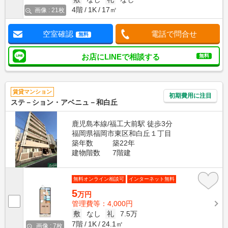
4階
1K
17㎡
画像 : 21枚
空室確認
電話で問合せ
無料
お店にLINEで相談する
無料
賃貸マンション
初期費用に注目
ステ－ション・アベニュ－和白丘
鹿児島本線/福工大前駅 徒歩3分
福岡県福岡市東区和白丘１丁目
築年数
築22年
建物階数
7階建
無料オンライン相談可
インターネット無料
5
万円
管理費等：4,000円
敷
なし
礼
7.5万
7階
1K
24.1㎡
画像 : 7枚