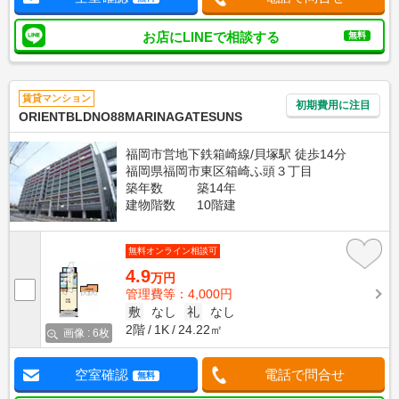
お店にLINEで相談する
無料
賃貸マンション
初期費用に注目
ORIENTBLDNO88MARINAGATESUNS
福岡市営地下鉄箱崎線/貝塚駅 徒歩14分
福岡県福岡市東区箱崎ふ頭３丁目
築年数
築14年
建物階数
10階建
無料オンライン相談可
4.9
万円
管理費等：4,000円
敷
なし
礼
なし
2階
1K
24.22㎡
画像 : 6枚
空室確認
電話で問合せ
無料