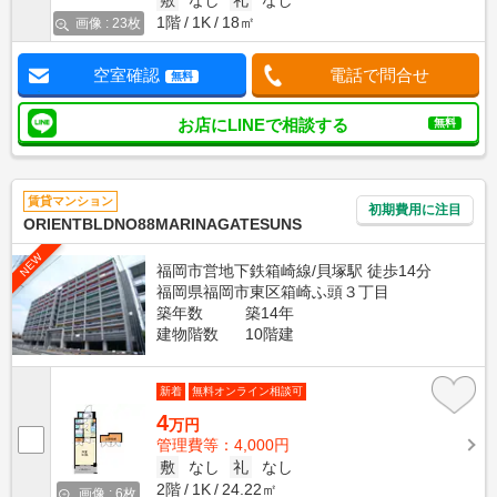
敷
なし
礼
なし
1階
1K
18㎡
画像 : 23枚
空室確認
電話で問合せ
無料
お店にLINEで相談する
無料
賃貸マンション
初期費用に注目
ORIENTBLDNO88MARINAGATESUNS
NEW
福岡市営地下鉄箱崎線/貝塚駅 徒歩14分
福岡県福岡市東区箱崎ふ頭３丁目
築年数
築14年
建物階数
10階建
新着
無料オンライン相談可
4
万円
管理費等：4,000円
敷
なし
礼
なし
2階
1K
24.22㎡
画像 : 6枚