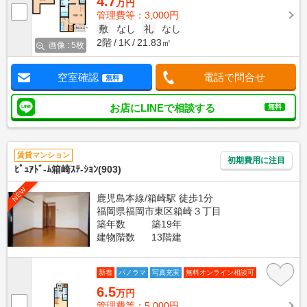
4.7
万円
管理費等：3,000円
敷
なし
礼
なし
2階
1K
21.83㎡
画像 : 5枚
空室確認
電話で問合せ
無料
お店にLINEで相談する
無料
賃貸マンション
初期費用に注目
ﾋﾟｭｱﾄﾞ-ﾑ箱崎ｽﾃ-ｼｮﾝ(903)
NEW
鹿児島本線/箱崎駅 徒歩1分
福岡県福岡市東区箱崎３丁目
築年数
築19年
建物階数
13階建
新着
パノラマ
写真充実
無料オンライン相談可
6.5
万円
管理費等：5,000円