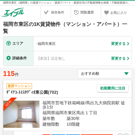
福岡市東区（福岡県）の賃貸マンション・賃貸アパート・賃貸住宅の不動産情報を検索！不動産賃貸の物件探しは、お部屋探しのエイブル
保存条件
閲覧履歴
お気に入り
福岡市東区の1K賃貸物件（マンション・アパート）一
覧
エリア
-
福岡市東区
変更する
詳細条件
【家賃】設定無し
変更する
115
件
賃貸マンション
初期費用に注目
ﾀﾞｲﾅｺ-ﾄｴｽﾀﾃﾞｨｵ東公園(702)
NEW
福岡市営地下鉄箱崎線/馬出九大病院前駅 徒
歩1分
福岡県福岡市東区馬出１丁目
築年数
築30年
建物階数
10階建