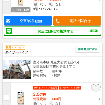
敷
なし
礼
なし
9階
1K
24.91㎡
画像 : 13枚
空室確認
電話で問合せ
無料
お店にLINEで相談する
無料
賃貸マンション
初期費用に注目
タイガーハイツⅡ
鹿児島本線/九産大前駅 徒歩1分
福岡県福岡市東区唐原５丁目
築年数
築37年
建物階数
4階建
無料オンライン相談可
インターネット無料
3.5
万円
管理費等：2,000円
敷
なし
礼
なし