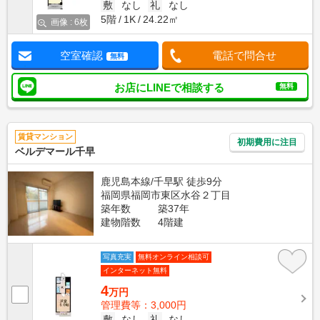
敷
なし
礼
なし
5階
1K
24.22㎡
画像 : 6枚
空室確認
電話で問合せ
無料
お店にLINEで相談する
無料
賃貸マンション
初期費用に注目
ベルデマール千早
鹿児島本線/千早駅 徒歩9分
福岡県福岡市東区水谷２丁目
築年数
築37年
建物階数
4階建
写真充実
無料オンライン相談可
インターネット無料
4
万円
管理費等：3,000円
敷
なし
礼
なし