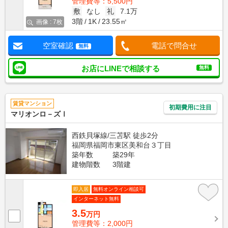
管理費等：5,500円
敷
なし
礼
7.1万
3階
1K
23.55㎡
画像 : 7枚
空室確認
電話で問合せ
無料
お店にLINEで相談する
無料
賃貸マンション
初期費用に注目
マリオンロ－ズⅠ
西鉄貝塚線/三苫駅 徒歩2分
福岡県福岡市東区美和台３丁目
築年数
築29年
建物階数
3階建
即入居
無料オンライン相談可
インターネット無料
3.5
万円
管理費等：2,000円