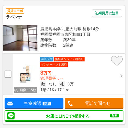
賃貸コーポ
初期費用に注目
ラベンナ
鹿児島本線/九産大前駅 徒歩14分
福岡県福岡市東区和白1丁目
築年数
築30年
建物階数
2階建
写真充実
無料オンライン相談可
インターネット無料
3
万円
管理費等：--
敷
なし
礼
3万
1階
1K
17.1㎡
画像 : 15枚
空室確認
電話で問合せ
無料
お店にLINEで相談する
無料