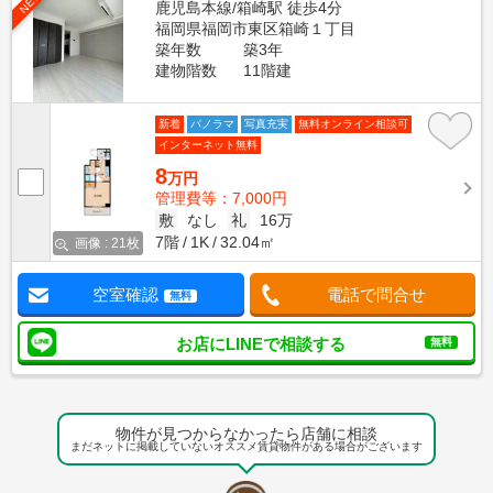
NEW
鹿児島本線/箱崎駅 徒歩4分
福岡県福岡市東区箱崎１丁目
築年数
築3年
建物階数
11階建
新着
パノラマ
写真充実
無料オンライン相談可
インターネット無料
8
万円
管理費等：7,000円
敷
なし
礼
16万
7階
1K
32.04㎡
画像 : 21枚
空室確認
電話で問合せ
無料
お店にLINEで相談する
無料
物件が見つからなかったら店舗に相談
まだネットに掲載していないオススメ賃貸物件がある場合がございます