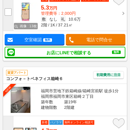
5.3
万円
管理費等：2,000円
敷
なし
礼
10.6万
2階
1K
37.21㎡
画像 : 13枚
空室確認
電話で問合せ
無料
お店にLINEで相談する
無料
賃貸アパート
初期費用に注目
コンフォ－トベネフィス箱崎６
NEW
福岡市営地下鉄箱崎線/箱崎宮前駅 徒歩1分
福岡県福岡市東区箱崎２丁目
築年数
築19年
建物階数
2階建
新着
パノラマ
無料オンライン相談可