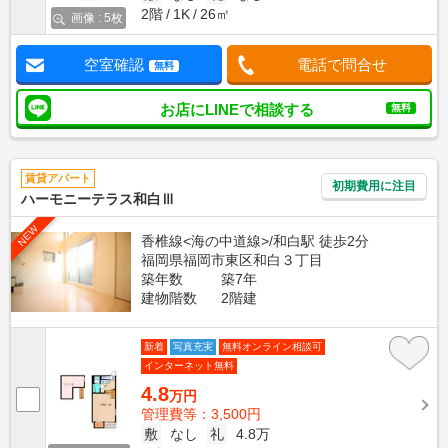
2階
1K
26㎡
画像 : 5枚
空室確認
電話で問合せ
無料
お店にLINEで相談する
無料
賃貸アパート
初期費用に注目
ハーモニーテラス和白Ⅲ
NEW
香椎線<海の中道線>/和白駅 徒歩2分
福岡県福岡市東区和白３丁目
築年数
築7年
建物階数
2階建
新着
写真充実
無料オンライン相談可
インターネット無料
4.8
万円
管理費等：3,500円
敷
なし
礼
4.8万