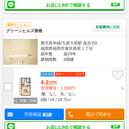
お店にLINEで相談する
無料
賃貸マンション
初期費用に注目
グリーンヒルズ香椎
鹿児島本線/九産大前駅 徒歩3分
福岡県福岡市東区唐原１丁目
築年数
築29年
建物階数
6階建
写真充実
無料オンライン相談可
4.2
万円
管理費等：1,000円
敷
なし
礼
なし
6階
1K
24.75㎡
画像 : 16枚
空室確認
電話で問合せ
無料
お店にLINEで相談する
無料