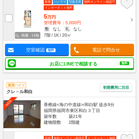
新着
パノラマ
写真充実
無料オンライン相談可
インターネット無料
5
万円
管理費等：5,000円
敷
なし
礼
なし
7階
1K
20㎡
画像 : 14枚
空室確認
電話で問合せ
無料
お店にLINEで相談する
無料
賃貸ハイツ
初期費用に注目
クレ－ル和白
NEW
香椎線<海の中道線>/和白駅 徒歩9分
福岡県福岡市東区和白３丁目
築年数
築21年
建物階数
2階建
新着
無料オンライン相談可
インターネット無料