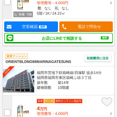
管理費等：4,000円
敷
なし
礼
なし
5階
1K
24.22㎡
画像 : 6枚
空室確認
電話で問合せ
無料
お店にLINEで相談する
無料
賃貸マンション
初期費用に注目
ORIENTBLDNO88MARINAGATESUNS
NEW
福岡市営地下鉄箱崎線/貝塚駅 徒歩14分
福岡県福岡市東区箱崎ふ頭３丁目
築年数
築14年
建物階数
10階建
新着
即入居
無料オンライン相談可
4
万円
管理費等：4,000円