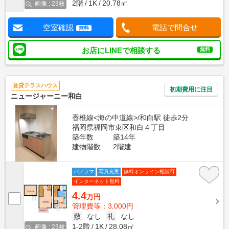
2階
1K
20.78㎡
画像 : 23枚
空室確認
電話で問合せ
無料
お店にLINEで相談する
無料
賃貸テラスハウス
初期費用に注目
ニュージャーニー和白
香椎線<海の中道線>/和白駅 徒歩2分
福岡県福岡市東区和白４丁目
築年数
築14年
建物階数
2階建
パノラマ
写真充実
無料オンライン相談可
インターネット無料
4.4
万円
管理費等：3,000円
敷
なし
礼
なし
1-2階
1K
28.08㎡
画像 : 23枚