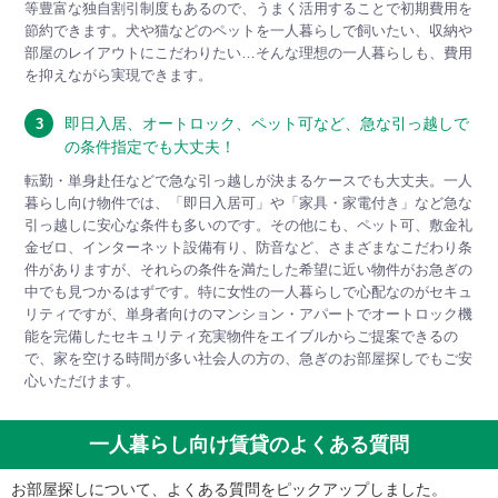
等豊富な独自割引制度もあるので、うまく活用することで初期費用を
節約できます。犬や猫などのペットを一人暮らしで飼いたい、収納や
部屋のレイアウトにこだわりたい…そんな理想の一人暮らしも、費用
を抑えながら実現できます。
即日入居、オートロック、ペット可など、急な引っ越しで
3
の条件指定でも大丈夫！
転勤・単身赴任などで急な引っ越しが決まるケースでも大丈夫。一人
暮らし向け物件では、「即日入居可」や「家具・家電付き」など急な
引っ越しに安心な条件も多いのです。その他にも、ペット可、敷金礼
金ゼロ、インターネット設備有り、防音など、さまざまなこだわり条
件がありますが、それらの条件を満たした希望に近い物件がお急ぎの
中でも見つかるはずです。特に女性の一人暮らしで心配なのがセキュ
リティですが、単身者向けのマンション・アパートでオートロック機
能を完備したセキュリティ充実物件をエイブルからご提案できるの
で、家を空ける時間が多い社会人の方の、急ぎのお部屋探しでもご安
心いただけます。
一人暮らし向け賃貸のよくある質問
お部屋探しについて、よくある質問をピックアップしました。