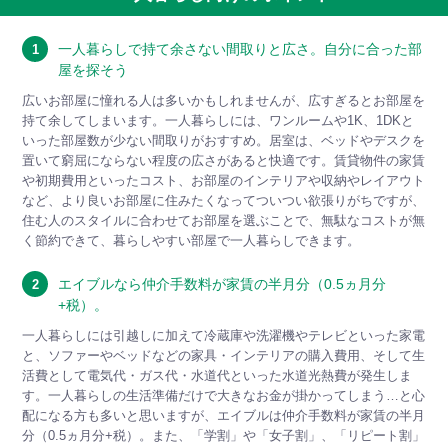
一人暮らしで持て余さない間取りと広さ。自分に合った部
1
屋を探そう
広いお部屋に憧れる人は多いかもしれませんが、広すぎるとお部屋を
持て余してしまいます。一人暮らしには、ワンルームや1K、1DKと
いった部屋数が少ない間取りがおすすめ。居室は、ベッドやデスクを
置いて窮屈にならない程度の広さがあると快適です。賃貸物件の家賃
や初期費用といったコスト、お部屋のインテリアや収納やレイアウト
など、より良いお部屋に住みたくなってついつい欲張りがちですが、
住む人のスタイルに合わせてお部屋を選ぶことで、無駄なコストが無
く節約できて、暮らしやすい部屋で一人暮らしできます。
エイブルなら仲介手数料が家賃の半月分（0.5ヵ月分
2
+税）。
一人暮らしには引越しに加えて冷蔵庫や洗濯機やテレビといった家電
と、ソファーやベッドなどの家具・インテリアの購入費用、そして生
活費として電気代・ガス代・水道代といった水道光熱費が発生しま
す。一人暮らしの生活準備だけで大きなお金が掛かってしまう…と心
配になる方も多いと思いますが、エイブルは仲介手数料が家賃の半月
分（0.5ヵ月分+税）。また、「学割」や「女子割」、「リピート割」