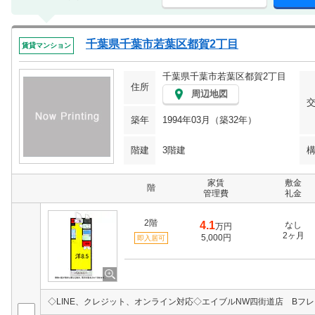
千葉県千葉市若葉区都賀2丁目
賃貸マンション
千葉県千葉市若葉区都賀2丁目
住所
周辺地図
築年
1994年03月（築32年）
階建
3階建
家賃
敷金
階
管理費
礼金
2階
4.1
なし
万円
2ヶ月
5,000円
即入居可