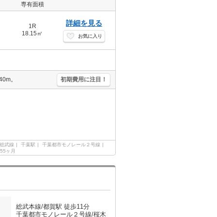
専有面積
詳細を見る
1R
18.15㎡
お気に入り
40m。
初期費用に注目！
総武線
千葉駅
千葉都市モノレール２号線
.55ヶ月
総武本線/都賀駅 徒歩11分
千葉都市モノレール２号線/桜木