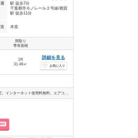
交通
駅 徒歩7分
千葉都市モノレール２号線/都賀
駅 徒歩11分
構造
木造
間取り
専有面積
詳細を見る
1R
31.46㎡
お気に入り
◇LINE、クレジット、オンライン対応◇エイブルNW四街道店 ペット可。インターネット使用料無料。エアコン付き。都市ガス使用。浴室乾燥機付。
無料