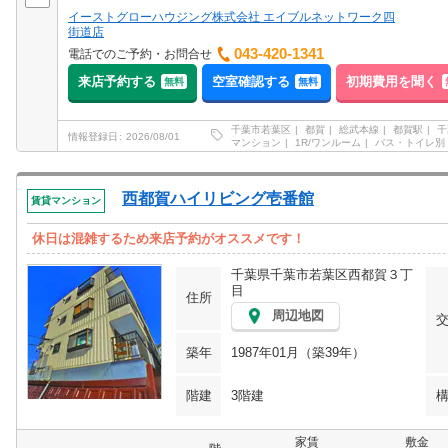
イーストグローハウジング株式会社 エイブルネットワーク四
街道店
043-420-1341
電話でのご予約・お問合せ
来店予約する
空室確認する
初期費用を聞く
無料
無料
千葉市若葉区
都賀
総武本線
都賀駅
千
情報登録日
2026/08/01
マンション
1R/ワンルーム
バス・トイレ別
西都賀ハイリビング壱番館
賃貸マンション
休日は混雑するため来店予約がオススメです！
千葉県千葉市若葉区西都賀３丁
目
住所
周辺地図
築年
1987年01月（築39年）
階建
3階建
家賃
敷金