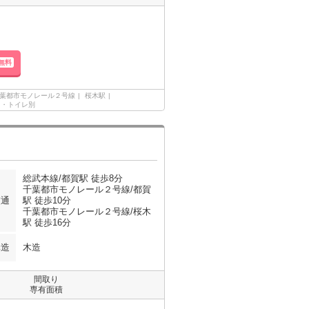
無料
葉都市モノレール２号線
桜木駅
ス・トイレ別
総武本線/都賀駅 徒歩8分
千葉都市モノレール２号線/都賀
交通
駅 徒歩10分
千葉都市モノレール２号線/桜木
駅 徒歩16分
構造
木造
間取り
専有面積