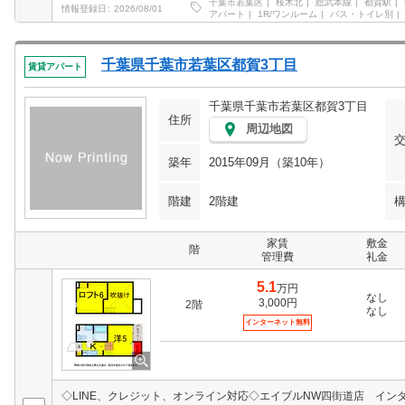
千葉市若葉区
桜木北
総武本線
都賀駅
情報登録日
2026/08/01
アパート
1R/ワンルーム
バス・トイレ別
千葉県千葉市若葉区都賀3丁目
賃貸アパート
千葉県千葉市若葉区都賀3丁目
住所
周辺地図
築年
2015年09月（築10年）
階建
2階建
家賃
敷金
階
管理費
礼金
5.1
万円
なし
3,000円
2階
なし
インターネット無料