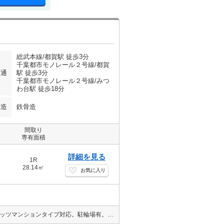
総武本線/都賀駅 徒歩3分
千葉都市モノレール２号線/都賀
交通
駅 徒歩3分
千葉都市モノレール２号線/みつ
わ台駅 徒歩18分
構造
鉄骨造
間取り
専有面積
詳細を見る
1R
28.14㎡
お気に入り
◇LINE、クレジット、オンライン対応◇エイブルNW四街道店 Bフレッツマンションタイプ対応。駐輪場有。バルコニー。都賀駅徒歩３分。