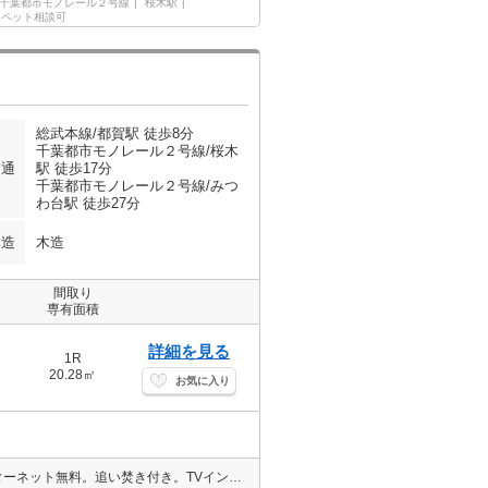
千葉都市モノレール２号線
桜木駅
ペット相談可
総武本線/都賀駅 徒歩8分
千葉都市モノレール２号線/桜木
交通
駅 徒歩17分
千葉都市モノレール２号線/みつ
わ台駅 徒歩27分
構造
木造
間取り
専有面積
詳細を見る
1R
20.28㎡
お気に入り
◇LINE、クレジット、オンライン対応◇エイブルNW四街道店 インターネット無料。追い焚き付き。TVインターホン付き。