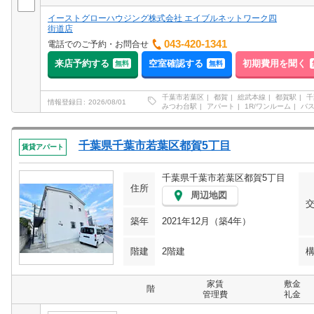
イーストグローハウジング株式会社 エイブルネットワーク四
街道店
043-420-1341
電話でのご予約・お問合せ
来店予約する
空室確認する
初期費用を聞く
無料
無料
千葉市若葉区
都賀
総武本線
都賀駅
千
情報登録日
2026/08/01
みつわ台駅
アパート
1R/ワンルーム
バ
千葉県千葉市若葉区都賀5丁目
賃貸アパート
千葉県千葉市若葉区都賀5丁目
住所
周辺地図
築年
2021年12月（築4年）
階建
2階建
家賃
敷金
階
管理費
礼金