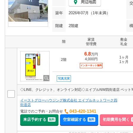
周辺地図
築年
2026年07月（1年未満）
階建
2階建
家賃
敷金
階
管理費
礼金
6.8
万円
1ヶ月
4,000円
2階
1ヶ月
インターネット無料
写真充実
イーストグローハウジング株式会社 エイブルネットワーク四
街道店
043-420-1341
電話でのご予約・お問合せ
来店予約する
空室確認する
初期費用を聞く
無料
無料