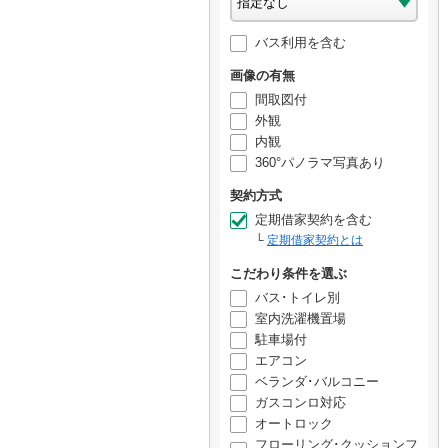
バス利用を含む
画像の有無
間取図付
外観
内観
360°パノラマ写真あり
契約方式
定期借家契約を含む
定期借家契約とは
こだわり条件を選ぶ
バス･トイレ別
室内洗濯機置場
駐車場付
エアコン
ベランダ･バルコニー
ガスコンロ対応
オートロック
フローリング･クッションフ