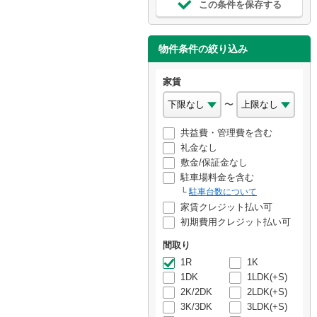
この条件を保存する
物件条件の絞り込み
家賃
〜
共益費・管理費を含む
礼金なし
敷金/保証金なし
駐車場料金を含む
駐車台数について
家賃クレジット払い可
初期費用クレジット払い可
間取り
1R
1K
1DK
1LDK(+S)
2K/2DK
2LDK(+S)
3K/3DK
3LDK(+S)