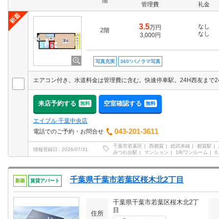
階
管理費
礼金
3.5
なし
万円
2階
なし
3,000円
写真充実
360°パノラマ写真
エアコン付き。水道料金は管理費に含む。快速停車駅。24H西友まで2
来店予約する
空室確認する
無料
無料
エイブル 千葉中央店
043-201-3611
電話でのご予約・お問合せ
千葉市若葉区
西都賀
総武本線
都賀駅
情報登録日
2026/07/31
みつわ台駅
マンション
1R/ワンルーム
0
千葉県千葉市若葉区桜木北2丁目
新築
賃貸アパート
千葉県千葉市若葉区桜木北2丁
目
住所