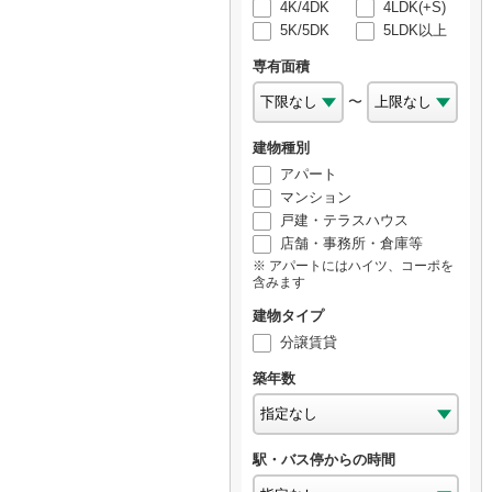
4K/4DK
4LDK(+S)
5K/5DK
5LDK以上
専有面積
〜
建物種別
アパート
マンション
戸建・テラスハウス
店舗・事務所・倉庫等
アパートにはハイツ、コーポを
含みます
建物タイプ
分譲賃貸
築年数
駅・バス停からの時間