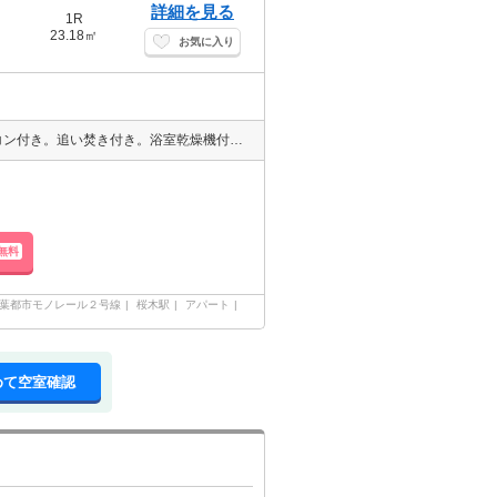
詳細を見る
1R
23.18㎡
お気に入り
◇LINE、クレジット、オンライン対応◇エイブルNW四街道店 エアコン付き。追い焚き付き。浴室乾燥機付。システムキッチン。
無料
葉都市モノレール２号線
桜木駅
アパート
めて空室確認