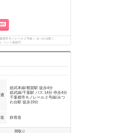
無料
葉都市モノレール２号線
みつわ台駅
ペット相談可
総武本線/都賀駅 徒歩4分
総武線/千葉駅 バス:14分:停歩4分
交通
千葉都市モノレール２号線/みつ
わ台駅 徒歩19分
構造
鉄骨造
間取り