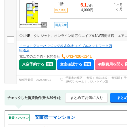
1階
6.1
1ヶ月
万円
1ヶ月
4,000円
即入居可
写真充実
イーストグローハウジング株式会社 エイブルネットワーク四
街道店
043-420-1341
電話でのご予約・お問合せ
来店予約する
空室確認する
初期費用を聞く
無料
無料
千葉市若葉区
都賀
総武本線
都賀駅
千
情報登録日
2026/08/01
1R/ワンルーム
バス・トイレ別
まとめてお気に入り
まと
チェックした賃貸物件(最大20件)を
安藤第一マンション
賃貸マンション