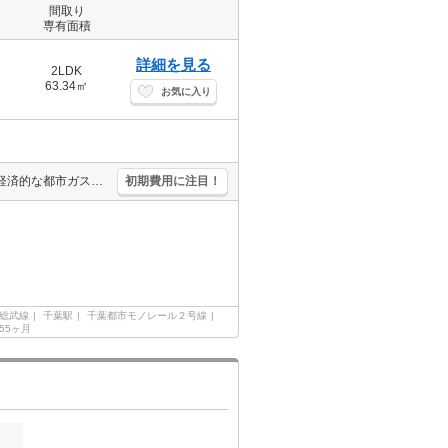
間取り
専有面積
詳細を見る
2LDK
63.34㎡
お気に入り
エアコン付き。追焚給湯。TVインターホン付き。メゾネットタイプ。経済的な都市ガス使用。24時間営業のスーパーまで徒歩500分。ドラッグストアへ700m。総合病院へ950m。セブンイレブンへ600m。
初期費用に注目！
総武線
千葉駅
千葉都市モノレール２号線
.55ヶ月