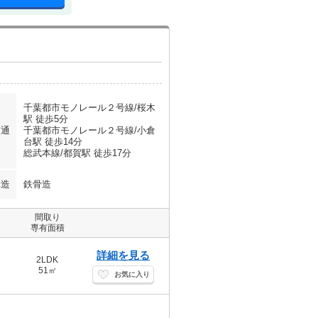
千葉都市モノレール２号線/桜木
駅 徒歩5分
交通
千葉都市モノレール２号線/小倉
台駅 徒歩14分
総武本線/都賀駅 徒歩17分
構造
鉄骨造
間取り
専有面積
詳細を見る
2LDK
51㎡
お気に入り