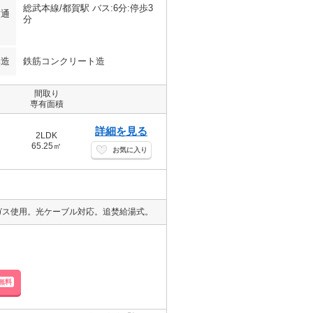
総武本線/都賀駅 バス:6分:停歩3
交通
分
構造
鉄筋コンクリート造
間取り
専有面積
詳細を見る
2LDK
65.25㎡
お気に入り
市ガス使用。光ケーブル対応。追焚給湯式。
無料