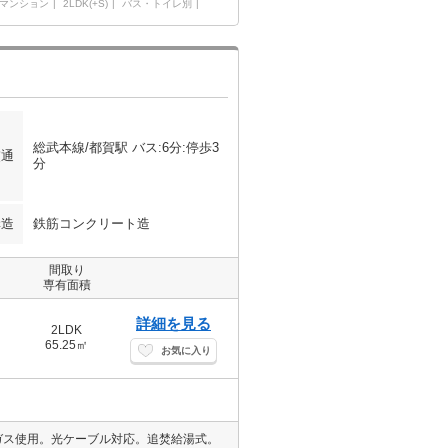
マンション
2LDK(+S)
バス・トイレ別
総武本線/都賀駅 バス:6分:停歩3
交通
分
構造
鉄筋コンクリート造
間取り
専有面積
詳細を見る
2LDK
65.25㎡
お気に入り
市ガス使用。光ケーブル対応。追焚給湯式。