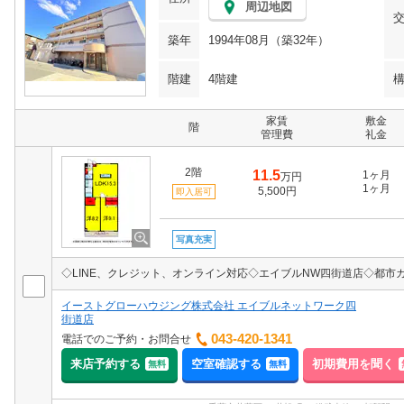
周辺地図
築年
1994年08月（築32年）
階建
4階建
家賃
敷金
階
管理費
礼金
2階
11.5
1ヶ月
万円
1ヶ月
5,500円
即入居可
写真充実
◇LINE、クレジット、オンライン対応◇エイブルNW四街道店◇都
イーストグローハウジング株式会社 エイブルネットワーク四
街道店
043-420-1341
電話でのご予約・お問合せ
来店予約する
空室確認する
初期費用を聞く
無料
無料