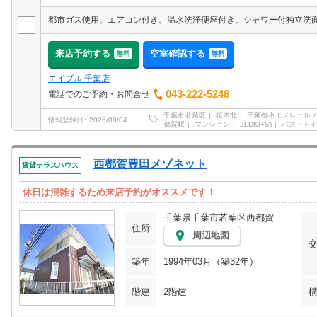
来店予約する
空室確認する
無料
無料
エイブル 千葉店
043-222-5248
電話でのご予約・お問合せ
千葉市若葉区
桜木北
千葉都市モノレール
情報登録日
2026/08/04
都賀駅
マンション
2LDK(+S)
バス・トイ
西都賀豊田メゾネット
賃貸テラスハウス
休日は混雑するため来店予約がオススメです！
千葉県千葉市若葉区西都賀
住所
周辺地図
築年
1994年03月（築32年）
階建
2階建