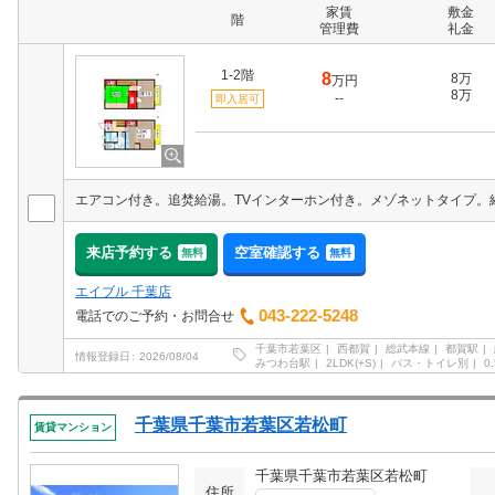
家賃
敷金
階
管理費
礼金
1-2階
8
8万
万円
8万
--
即入居可
来店予約する
空室確認する
無料
無料
エイブル 千葉店
043-222-5248
電話でのご予約・お問合せ
千葉市若葉区
西都賀
総武本線
都賀駅
情報登録日
2026/08/04
みつわ台駅
2LDK(+S)
バス・トイレ別
0
千葉県千葉市若葉区若松町
賃貸マンション
千葉県千葉市若葉区若松町
住所