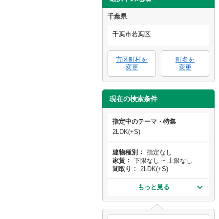
千葉県
千葉市若葉区
市区町村を
町名を
変更
変更
現在の検索条件
指定中のテーマ・特集
2LDK(+S)
建物種別
指定なし
家賃
下限なし ~ 上限なし
間取り
2LDK(+S)
もっと見る