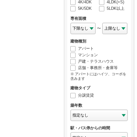
4K/4DK
4LDK(+S)
5K/5DK
5LDK以上
専有面積
〜
建物種別
アパート
マンション
戸建・テラスハウス
店舗・事務所・倉庫等
アパートにはハイツ、コーポを
含みます
建物タイプ
分譲賃貸
築年数
駅・バス停からの時間