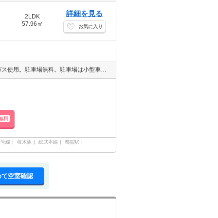
詳細を見る
2LDK
57.96㎡
お気に入り
◇LINE、クレジット、オンライン対応◇エイブルNW四街道店 都市ガス使用。駐車場無料。駐車場は小型車まで。
無料
２号線
桜木駅
総武本線
都賀駅
めて空室確認