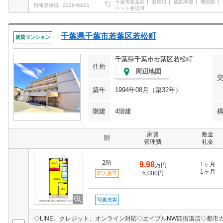
千葉市若葉区
若松町
総武本線
都賀駅
情報登録日
2026/08/01
ペット相談可
千葉県千葉市若葉区若松町
賃貸マンション
千葉県千葉市若葉区若松町
住所
周辺地図
築年
1994年08月（築32年）
階建
4階建
家賃
敷金
階
管理費
礼金
2階
9.98
1ヶ月
万円
1ヶ月
5,000円
即入居可
写真充実
◇LINE、クレジット、オンライン対応◇エイブルNW四街道店◇都