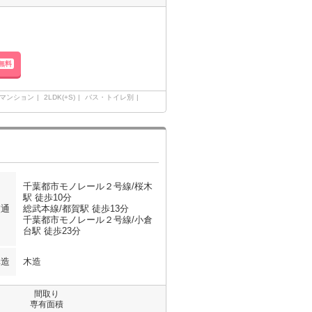
無料
マンション
2LDK(+S)
バス・トイレ別
千葉都市モノレール２号線/桜木
駅 徒歩10分
交通
総武本線/都賀駅 徒歩13分
千葉都市モノレール２号線/小倉
台駅 徒歩23分
構造
木造
間取り
専有面積