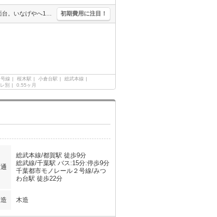
都市ガス使用。エアコン付き。温水洗浄便座付き。シャワー付独立洗面台。いなげやへ160m。ローソンへ80m。いなげやへ160m。ファミリーレストランへ230m。くすりの福太郎へ650m。
初期費用に注目！
２号線
桜木駅
小倉台駅
総武本線
レ別
0.55ヶ月
総武本線/都賀駅 徒歩9分
総武線/千葉駅 バス:15分:停歩9分
交通
千葉都市モノレール２号線/みつ
わ台駅 徒歩22分
構造
木造