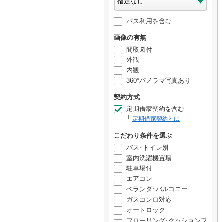
バス利用を含む
画像の有無
間取図付
外観
内観
360°パノラマ写真あり
契約方式
定期借家契約を含む
定期借家契約とは
こだわり条件を選ぶ
バス･トイレ別
室内洗濯機置場
駐車場付
エアコン
ベランダ･バルコニー
ガスコンロ対応
オートロック
フローリング･クッションフ