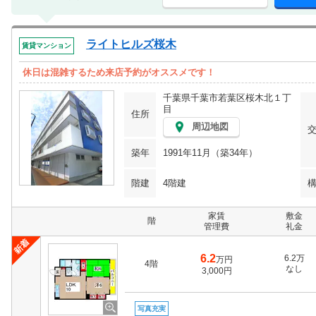
ライトヒルズ桜木
賃貸マンション
休日は混雑するため来店予約がオススメです！
千葉県千葉市若葉区桜木北１丁
目
住所
周辺地図
築年
1991年11月（築34年）
階建
4階建
家賃
敷金
階
管理費
礼金
6.2
6.2万
万円
4階
なし
3,000円
写真充実