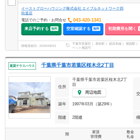
イーストグローハウジング株式会社 エイブルネットワーク四
街道店
043-420-1341
電話でのご予約・お問合せ
来店予約する
空室確認する
初期費用を聞く
無料
無料
千葉市若葉区
若松町
総武本線
都賀駅
情報登録日
2026/08/01
ペット相談可
千葉県千葉市若葉区桜木北2丁目
賃貸テラスハウス
千葉県千葉市若葉区桜木北2丁
目
住所
周辺地図
築年
1997年03月（築29年）
階建
2階建
家賃
敷金
階
管理費
礼金