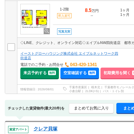
1-2階
8.5
1ヶ月
万円
1ヶ月
--
即入居可
写真充実
イーストグローハウジング株式会社 エイブルネットワーク四
街道店
043-420-1341
電話でのご予約・お問合せ
来店予約する
空室確認する
初期費用を聞く
無料
無料
千葉市若葉区
桜木北
千葉都市モノレール
情報登録日
2026/08/01
小倉台駅
2LDK(+S)
バス・トイレ別
まとめてお気に入り
まと
チェックした賃貸物件(最大20件)を
クレア貝塚
賃貸アパート