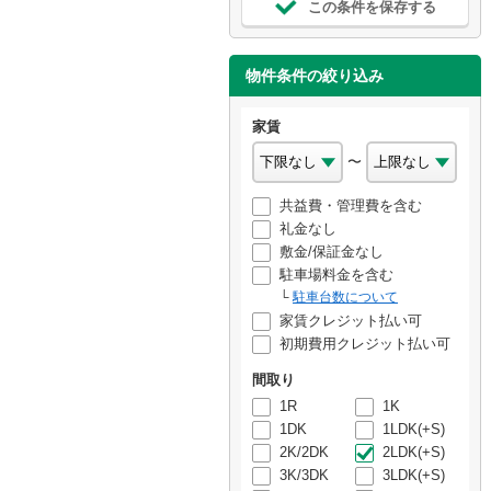
この条件を保存する
物件条件の絞り込み
家賃
〜
共益費・管理費を含む
礼金なし
敷金/保証金なし
駐車場料金を含む
駐車台数について
家賃クレジット払い可
初期費用クレジット払い可
間取り
1R
1K
1DK
1LDK(+S)
2K/2DK
2LDK(+S)
3K/3DK
3LDK(+S)