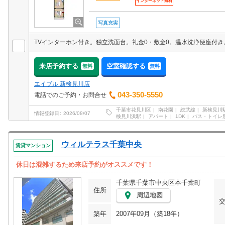
インターネット無料
写真充実
来店予約する
空室確認する
無料
無料
エイブル 新検見川店
043-350-5550
電話でのご予約・お問合せ
千葉市花見川区
南花園
総武線
新検見川
情報登録日
2026/08/07
検見川浜駅
アパート
1DK
バス・トイレ
ウィルテラス千葉中央
賃貸マンション
休日は混雑するため来店予約がオススメです！
千葉県千葉市中央区本千葉町
住所
周辺地図
築年
2007年09月（築18年）