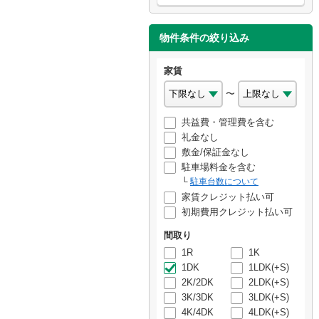
物件条件の絞り込み
家賃
〜
共益費・管理費を含む
礼金なし
敷金/保証金なし
駐車場料金を含む
駐車台数について
家賃クレジット払い可
初期費用クレジット払い可
間取り
1R
1K
1DK
1LDK(+S)
2K/2DK
2LDK(+S)
3K/3DK
3LDK(+S)
4K/4DK
4LDK(+S)