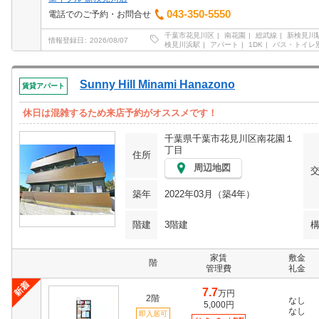
043-350-5550
電話でのご予約・お問合せ
千葉市花見川区
南花園
総武線
新検見川
情報登録日
2026/08/07
検見川浜駅
アパート
1DK
バス・トイレ
Sunny Hill Minami Hanazono
賃貸アパート
休日は混雑するため来店予約がオススメです！
千葉県千葉市花見川区南花園１
丁目
住所
周辺地図
築年
2022年03月（築4年）
階建
3階建
家賃
敷金
階
管理費
礼金
7.7
万円
2階
なし
5,000円
なし
即入居可