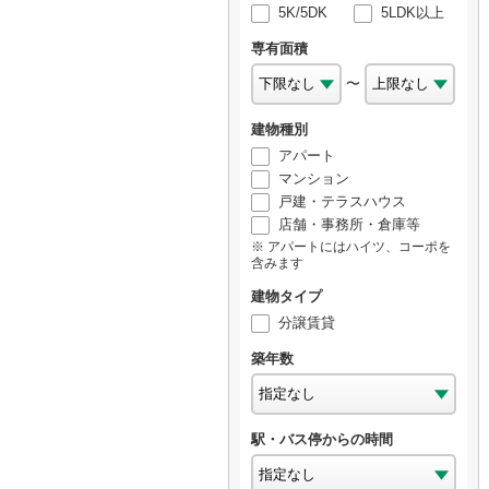
5K/5DK
5LDK以上
専有面積
〜
建物種別
アパート
マンション
戸建・テラスハウス
店舗・事務所・倉庫等
アパートにはハイツ、コーポを
含みます
建物タイプ
分譲賃貸
築年数
駅・バス停からの時間