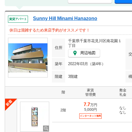
Sunny Hill Minami Hanazono
賃貸アパート
休日は混雑するため来店予約がオススメです！
千葉県千葉市花見川区南花園１
丁目
住所
周辺地図
築年
2022年03月（築4年）
階建
3階建
家賃
敷金
階
管理費
礼金
7.7
万円
なし
5,000円
2階
なし
インターネット無料