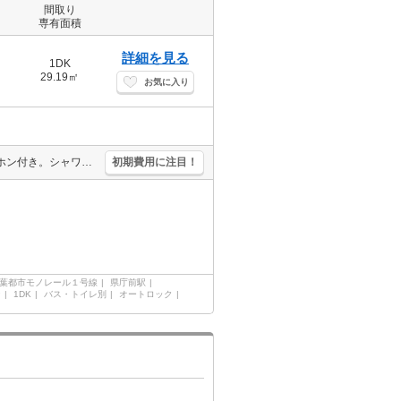
間取り
専有面積
詳細を見る
1DK
29.19㎡
お気に入り
エレベーターあり。浴室換気乾燥式。システムキッチン。TVインターホン付き。シャワー付独立洗面台。オートロック。敷地内防犯カメラ設置。ファミリーマートへ57m。病院へ350m。ドラッグストアへ360m。
初期費用に注目！
葉都市モノレール１号線
県庁前駅
ン
1DK
バス・トイレ別
オートロック