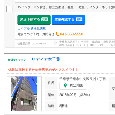
来店予約する
空室確認する
無料
無料
エイブル 新検見川店
043-350-5550
電話でのご予約・お問合せ
千葉市花見川区
南花園
総武線
新検見川
情報登録日
2026/08/07
検見川浜駅
アパート
1DK
バス・トイレ
リディア本千葉
賃貸マンション
休日は混雑するため来店予約がオススメです！
千葉県千葉市中央区長洲１丁目
住所
周辺地図
築年
2018年02月（築8年）
階建
8階建