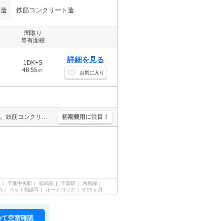
構造
鉄筋コンクリート造
間取り
専有面積
詳細を見る
1DK+S
48.55㎡
お気に入り
エントランスオートロック。経済的な都市ガス使用。ペット可(犬・猫)。鉄筋コンクリート造。宅配ボックスあり。浴室換気乾燥式。洗面化粧台付き。温水洗浄便座付き。TVインターホン付き。追焚給湯。
初期費用に注目！
線
千葉中央駅
総武線
千葉駅
内房線
別
ペット相談可
オートロック
0.55ヶ月
めて空室確認