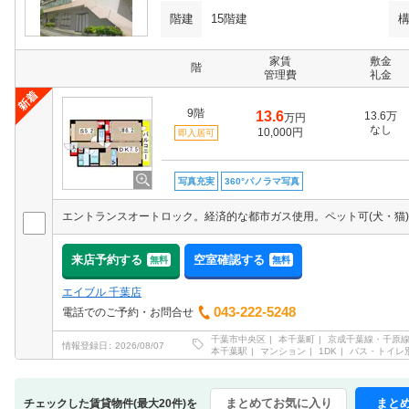
階建
15階建
家賃
敷金
階
管理費
礼金
9階
13.6
13.6万
万円
なし
10,000円
即入居可
写真充実
360°パノラマ写真
来店予約する
空室確認する
無料
無料
エイブル 千葉店
043-222-5248
電話でのご予約・お問合せ
千葉市中央区
本千葉町
京成千葉線・千原
情報登録日
2026/08/07
本千葉駅
マンション
1DK
バス・トイレ
まとめてお気に入り
まと
チェックした賃貸物件(最大20件)を