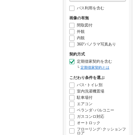
バス利用を含む
画像の有無
間取図付
外観
内観
360°パノラマ写真あり
契約方式
定期借家契約を含む
定期借家契約とは
こだわり条件を選ぶ
バス･トイレ別
室内洗濯機置場
駐車場付
エアコン
ベランダ･バルコニー
ガスコンロ対応
オートロック
フローリング･クッションフ
ロア