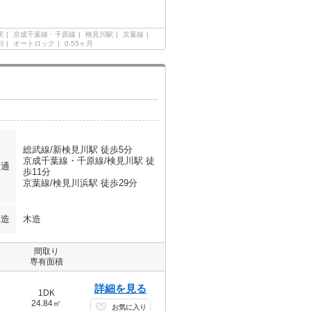
駅
京成千葉線・千原線
検見川駅
京葉線
別
オートロック
0.55ヶ月
総武線/新検見川駅 徒歩5分
京成千葉線・千原線/検見川駅 徒
交通
歩11分
京葉線/検見川浜駅 徒歩29分
構造
木造
間取り
専有面積
詳細を見る
1DK
24.84㎡
お気に入り