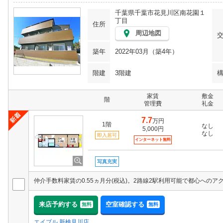
千葉県千葉市花見川区南花園１
丁目
住所
周辺地図
築年
2022年03月（築4年）
階建
3階建
家賃
敷金
階
管理費
礼金
7.7
万円
1階
なし
5,000円
なし
即入居可
インターネット無料
写真充実
来店予約する
空室確認する
無料
無料
エイブル 新検見川店