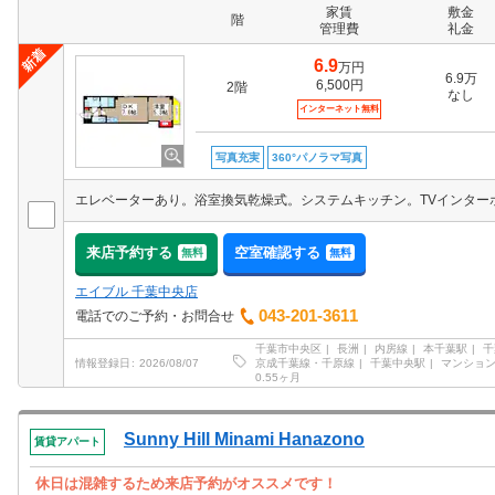
家賃
敷金
階
管理費
礼金
6.9
万円
6.9万
6,500円
2階
なし
インターネット無料
写真充実
360°パノラマ写真
来店予約する
空室確認する
無料
無料
エイブル 千葉中央店
043-201-3611
電話でのご予約・お問合せ
千葉市中央区
長洲
内房線
本千葉駅
千
京成千葉線・千原線
千葉中央駅
マンショ
情報登録日
2026/08/07
0.55ヶ月
Sunny Hill Minami Hanazono
賃貸アパート
休日は混雑するため来店予約がオススメです！