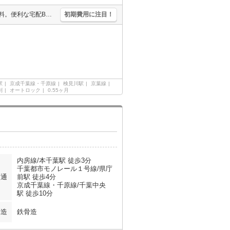
TVインターホン付き。独立洗面台。礼金0・敷金0。インターネット無料。便利な宅配BOX。築浅。クローゼット付。駅近。オートロック。
初期費用に注目！
駅
京成千葉線・千原線
検見川駅
京葉線
別
オートロック
0.55ヶ月
内房線/本千葉駅 徒歩3分
千葉都市モノレール１号線/県庁
交通
前駅 徒歩4分
京成千葉線・千原線/千葉中央
駅 徒歩10分
構造
鉄骨造