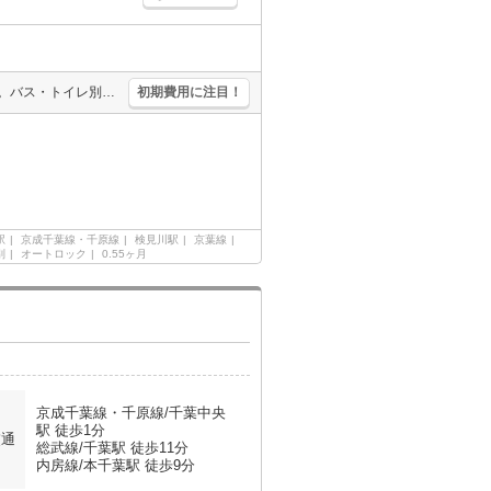
TVインターホン付き。独立洗面台。礼金0・敷金0。温水洗浄便座付き。バス・トイレ別。インターネット無料。追い焚き付き。宅配ボックスあり。オートロック。室内洗濯機置場。TVモニター付インターホン。
初期費用に注目！
駅
京成千葉線・千原線
検見川駅
京葉線
別
オートロック
0.55ヶ月
京成千葉線・千原線/千葉中央
駅 徒歩1分
交通
総武線/千葉駅 徒歩11分
内房線/本千葉駅 徒歩9分