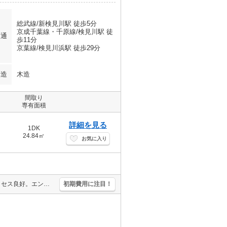
総武線/新検見川駅 徒歩5分
京成千葉線・千原線/検見川駅 徒
交通
歩11分
京葉線/検見川浜駅 徒歩29分
構造
木造
間取り
専有面積
詳細を見る
1DK
24.84㎡
お気に入り
仲介手数料家賃の0.55ヵ月分(税込)。2路線2駅利用可能で都心へのアクセス良好。エントランスオートロック。バイク置き場あり。インターネット無料。TVモニター付インターホン。便利な宅配BOX。
初期費用に注目！