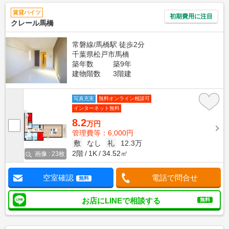
賃貸ハイツ
初期費用に注目
クレール馬橋
常磐線/馬橋駅 徒歩2分
千葉県松戸市馬橋
築年数
築9年
建物階数
3階建
写真充実
無料オンライン相談可
インターネット無料
8.2
万円
管理費等：6,000円
敷
なし
礼
12.3万
2階
1K
34.52㎡
画像 : 23枚
空室確認
電話で問合せ
無料
お店にLINEで相談する
無料