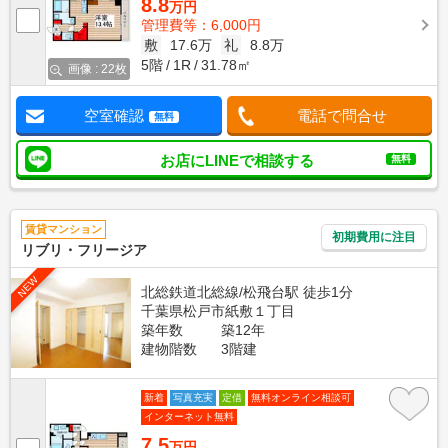
8.8
万円
管理費等：6,000円
敷
17.6万
礼
8.8万
5階
1R
31.78㎡
画像 : 22枚
空室確認
電話で問合せ
無料
お店にLINEで相談する
無料
賃貸マンション
初期費用に注目
リブリ・フリージア
NEW
北総鉄道北総線/松飛台駅 徒歩1分
千葉県松戸市紙敷１丁目
築年数
築12年
建物階数
3階建
新着
写真充実
定借
無料オンライン相談可
インターネット無料
7.5
万円