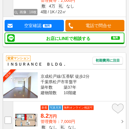
管理費等：2,000円
敷
4万
礼
なし
4階
1K
22㎡
画像 : 18枚
空室確認
電話で問合せ
無料
お店にLINEで相談する
無料
賃貸マンション
初期費用に注目
ＩＮＳＵＲＡＮＣＥ ＢＬＤＧ．
NEW
京成松戸線/五香駅 徒歩2分
千葉県松戸市常盤平
築年数
築37年
建物階数
10階建
新着
写真充実
無料オンライン相談可
8.2
万円
管理費等：7,000円
敷
なし
礼
なし