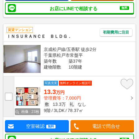
お店にLINEで相談する
無料
賃貸マンション
初期費用に注目
ＩＮＳＵＲＡＮＣＥ ＢＬＤＧ．
京成松戸線/五香駅 徒歩2分
千葉県松戸市常盤平
築年数
築37年
建物階数
10階建
写真充実
無料オンライン相談可
13.3
万円
管理費等：7,000円
敷
13.3万
礼
なし
9階
3LDK
78.37㎡
画像 : 23枚
空室確認
電話で問合せ
無料