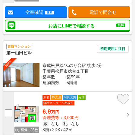
空室確認
電話で問合せ
無料
お店にLINEで相談する
無料
賃貸マンション
初期費用に注目
第一山田ビル
NEW
京成松戸線/みのり台駅 徒歩2分
千葉県松戸市稔台１丁目
築年数
築59年
建物階数
5階建
新着
即入居
写真充実
定借
無料オンライン相談可
6.9
万円
管理費等：3,000円
敷
なし
礼
なし
3階
2DK
42㎡
画像 : 23枚