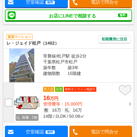
空室確認
電話で問合せ
無料
お店にLINEで相談する
無料
賃貸マンション
初期費用に注目
レ・ジェイド松戸（1402）
常磐線/松戸駅 徒歩2分
千葉県松戸市松戸
築年数
築3年
建物階数
15階建
即入居
定借
無料オンライン相談可
16
万円
管理費等：15,000円
敷
16万
礼
16万
14階
2LDK
50.08㎡
画像 : 2枚
空室確認
電話で問合せ
無料