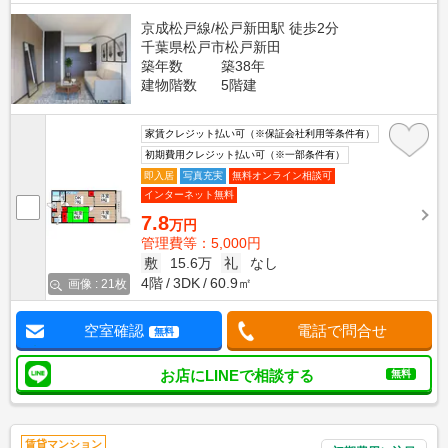
京成松戸線/松戸新田駅 徒歩2分
千葉県松戸市松戸新田
築年数
築38年
建物階数
5階建
家賃クレジット払い可（※保証会社利用等条件有）
初期費用クレジット払い可（※一部条件有）
即入居
写真充実
無料オンライン相談可
インターネット無料
7.8
万円
管理費等：5,000円
敷
15.6万
礼
なし
4階
3DK
60.9㎡
画像 : 21枚
空室確認
電話で問合せ
無料
お店にLINEで相談する
無料
賃貸マンション