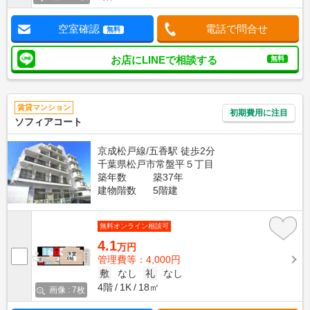
空室確認
電話で問合せ
無料
お店にLINEで相談する
無料
賃貸マンション
初期費用に注目
ソフィアコート
京成松戸線/五香駅 徒歩2分
千葉県松戸市常盤平５丁目
築年数
築37年
建物階数
5階建
無料オンライン相談可
4.1
万円
管理費等：4,000円
敷
なし
礼
なし
4階
1K
18㎡
画像 : 7枚