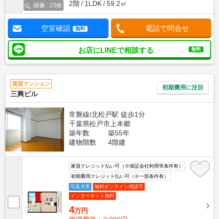
2階
1LDK
59.2㎡
画像 : 23枚
空室確認
電話で問合せ
無料
お店にLINEで相談する
無料
賃貸マンション
初期費用に注目
三興ビル
常磐線/北松戸駅 徒歩1分
千葉県松戸市上本郷
築年数
築55年
建物階数
4階建
家賃クレジット払い可（※保証会社利用等条件有）
初期費用クレジット払い可（※一部条件有）
写真充実
無料オンライン相談可
インターネット無料
4
万円