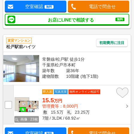
空室確認
電話で問合せ
無料
お店にLINEで相談する
無料
賃貸マンション
初期費用に注目
松戸駅前ハイツ
常磐線/松戸駅 徒歩1分
千葉県松戸市本町
築年数
築36年
建物階数
10階建 (地下1階)
即入居
写真充実
無料オンライン相談可
15.5
万円
管理費等：8,000円
敷
15.5万
礼
23.25万
7階
3LDK
68.92㎡
画像 : 23枚
空室確認
電話で問合せ
無料