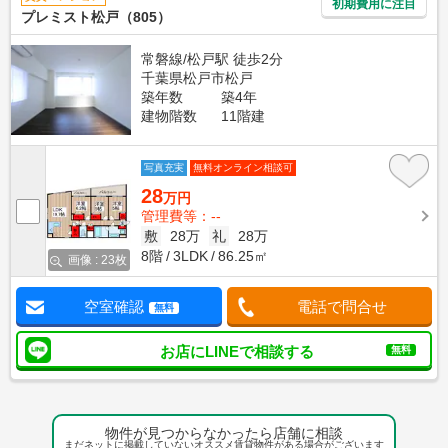
初期費用に注目
プレミスト松戸（805）
常磐線/松戸駅 徒歩2分
千葉県松戸市松戸
築年数
築4年
建物階数
11階建
写真充実
無料オンライン相談可
28
万円
管理費等：--
敷
28万
礼
28万
8階
3LDK
86.25㎡
画像 : 23枚
空室確認
電話で問合せ
無料
お店にLINEで相談する
無料
物件が見つからなかったら店舗に相談
まだネットに掲載していないオススメ賃貸物件がある場合がございます