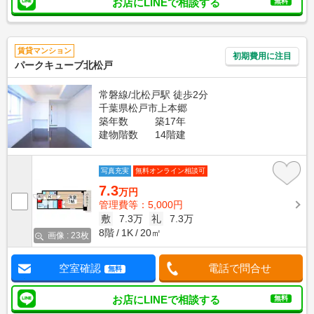
お店にLINEで相談する
無料
賃貸マンション
初期費用に注目
パークキューブ北松戸
常磐線/北松戸駅 徒歩2分
千葉県松戸市上本郷
築年数
築17年
建物階数
14階建
写真充実
無料オンライン相談可
7.3
万円
管理費等：5,000円
敷
7.3万
礼
7.3万
8階
1K
20㎡
画像 : 23枚
空室確認
電話で問合せ
無料
お店にLINEで相談する
無料