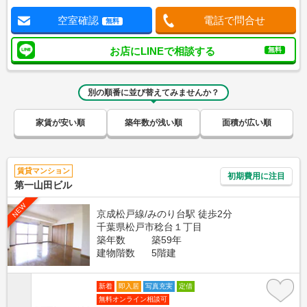
空室確認
電話で問合せ
無料
お店にLINEで相談する
無料
別の順番に並び替えてみませんか？
家賃が安い順
築年数が浅い順
面積が広い順
賃貸マンション
初期費用に注目
第一山田ビル
NEW
京成松戸線/みのり台駅 徒歩2分
千葉県松戸市稔台１丁目
築年数
築59年
建物階数
5階建
新着
即入居
写真充実
定借
無料オンライン相談可