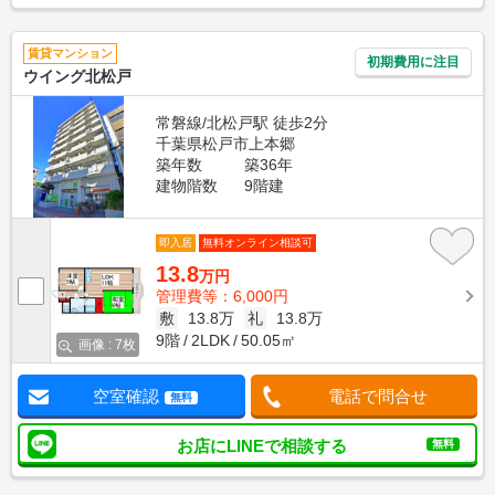
賃貸マンション
初期費用に注目
ウイング北松戸
常磐線/北松戸駅 徒歩2分
千葉県松戸市上本郷
築年数
築36年
建物階数
9階建
即入居
無料オンライン相談可
13.8
万円
管理費等：6,000円
敷
13.8万
礼
13.8万
9階
2LDK
50.05㎡
画像 : 7枚
空室確認
電話で問合せ
無料
お店にLINEで相談する
無料