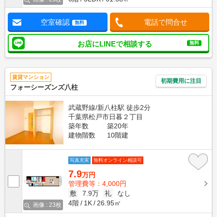
空室確認
電話で問合せ
無料
お店にLINEで相談する
無料
賃貸マンション
初期費用に注目
フォーシーズンズ八柱
武蔵野線/新八柱駅 徒歩2分
千葉県松戸市日暮２丁目
築年数
築20年
建物階数
10階建
写真充実
無料オンライン相談可
7.9
万円
管理費等：4,000円
敷
7.9万
礼
なし
4階
1K
26.95㎡
画像 : 23枚