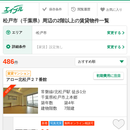
保存条件
閲覧履歴
お気に入り
松戸市（千葉県）周辺の2階以上の賃貸物件一覧
エリア
-
松戸市
変更する
詳細条件
【家賃】設定無し
変更する
486
件
賃貸マンション
初期費用に注目
アロー北松戸２７番館
NEW
常磐線/北松戸駅 徒歩1分
千葉県松戸市上本郷
築年数
築4年
建物階数
7階建
新着
写真充実
無料オンライン相談可