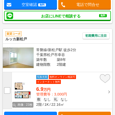
空室確認
電話で問合せ
無料
お店にLINEで相談する
無料
賃貸コーポ
初期費用に注目
ルッカ新松戸
常磐線/新松戸駅 徒歩2分
千葉県松戸市幸谷
築年数
築8年
建物階数
2階建
写真充実
無料オンライン相談可
インターネット無料
6.9
万円
管理費等：3,000円
敷
なし
礼
なし
2階
1K
22.16㎡
画像 : 23枚