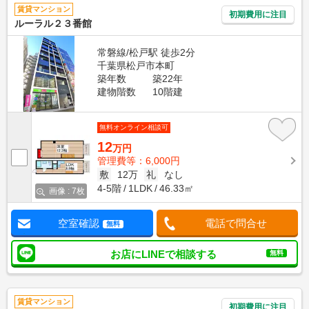
賃貸マンション
初期費用に注目
ルーラル２３番館
常磐線/松戸駅 徒歩2分
千葉県松戸市本町
築年数
築22年
建物階数
10階建
無料オンライン相談可
12
万円
管理費等：6,000円
敷
12万
礼
なし
4-5階
1LDK
46.33㎡
画像 : 7枚
空室確認
電話で問合せ
無料
お店にLINEで相談する
無料
賃貸マンション
初期費用に注目