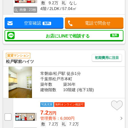
敷
9.2万
礼
なし
4階
2LDK
57.04㎡
画像 : 23枚
空室確認
電話で問合せ
無料
お店にLINEで相談する
無料
賃貸マンション
初期費用に注目
松戸駅前ハイツ
常磐線/松戸駅 徒歩1分
千葉県松戸市本町
築年数
築36年
建物階数
10階建 (地下1階)
写真充実
無料オンライン相談可
7.2
万円
管理費等：6,000円
敷
7.2万
礼
7.2万