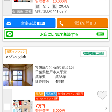
管理費等：10,000円
敷
なし
礼
20.4万
5階
1LDK
41.09㎡
画像 : 23枚
空室確認
電話で問合せ
無料
お店にLINEで相談する
無料
賃貸マンション
初期費用に注目
メゾン北小金
常磐線/北小金駅 徒歩1分
千葉県松戸市東平賀
築年数
築38年
建物階数
4階建
即入居
写真充実
無料オンライン相談可
インターネット無料
7
万円
管理費等：5,000円