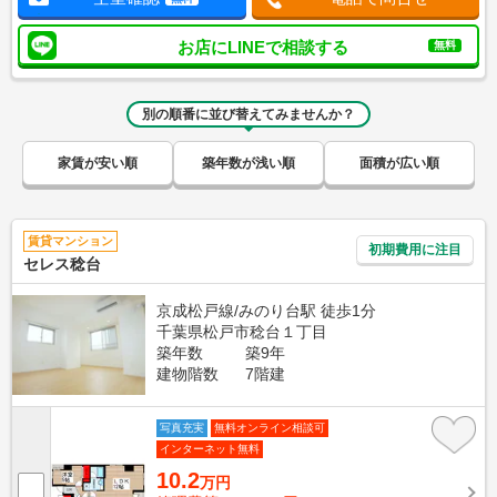
お店にLINEで相談する
無料
別の順番に並び替えてみませんか？
家賃が安い順
築年数が浅い順
面積が広い順
賃貸マンション
初期費用に注目
セレス稔台
京成松戸線/みのり台駅 徒歩1分
千葉県松戸市稔台１丁目
築年数
築9年
建物階数
7階建
写真充実
無料オンライン相談可
インターネット無料
10.2
万円