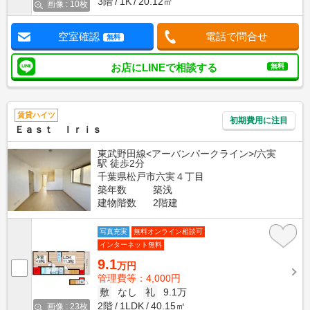
3階
1K
20.12㎡
画像 : 10枚
空室確認
電話で問合せ
無料
お店にLINEで相談する
無料
賃貸ハイツ
初期費用に注目
Ｅａｓｔ Ｉｒｉｓ
東武野田線<アーバンパークライン>/六実
駅 徒歩2分
千葉県松戸市六実４丁目
築年数
築浅
建物階数
2階建
写真充実
無料オンライン相談可
インターネット無料
9.1
万円
管理費等：4,000円
敷
なし
礼
9.1万
2階
1LDK
40.15㎡
画像 : 23枚