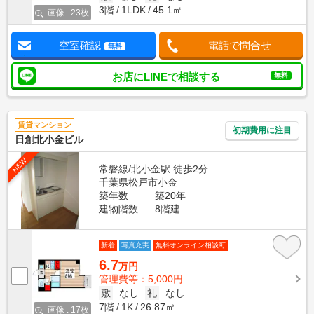
3階
1LDK
45.1㎡
画像 : 23枚
空室確認
電話で問合せ
無料
お店にLINEで相談する
無料
賃貸マンション
初期費用に注目
日創北小金ビル
NEW
常磐線/北小金駅 徒歩2分
千葉県松戸市小金
築年数
築20年
建物階数
8階建
新着
写真充実
無料オンライン相談可
6.7
万円
管理費等：5,000円
敷
なし
礼
なし
7階
1K
26.87㎡
画像 : 17枚