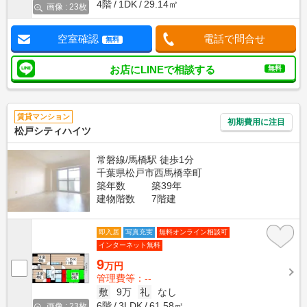
4階
1DK
29.14㎡
画像 : 23枚
空室確認
電話で問合せ
無料
お店にLINEで相談する
無料
賃貸マンション
初期費用に注目
松戸シティハイツ
常磐線/馬橋駅 徒歩1分
千葉県松戸市西馬橋幸町
築年数
築39年
建物階数
7階建
即入居
写真充実
無料オンライン相談可
インターネット無料
9
万円
管理費等：--
敷
9万
礼
なし
6階
3LDK
61.58㎡
画像 : 23枚