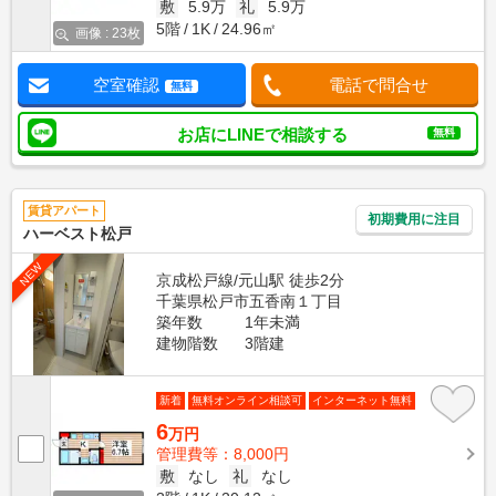
敷
5.9万
礼
5.9万
5階
1K
24.96㎡
画像 : 23枚
空室確認
電話で問合せ
無料
お店にLINEで相談する
無料
賃貸アパート
初期費用に注目
ハーベスト松戸
NEW
京成松戸線/元山駅 徒歩2分
千葉県松戸市五香南１丁目
築年数
1年未満
建物階数
3階建
新着
無料オンライン相談可
インターネット無料
6
万円
管理費等：8,000円
敷
なし
礼
なし