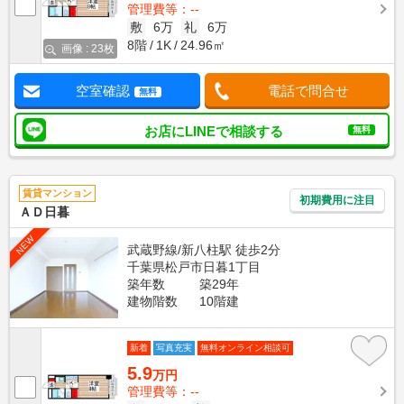
管理費等：--
敷
6万
礼
6万
8階
1K
24.96㎡
画像 : 23枚
空室確認
電話で問合せ
無料
お店にLINEで相談する
無料
賃貸マンション
初期費用に注目
ＡＤ日暮
NEW
武蔵野線/新八柱駅 徒歩2分
千葉県松戸市日暮1丁目
築年数
築29年
建物階数
10階建
新着
写真充実
無料オンライン相談可
5.9
万円
管理費等：--