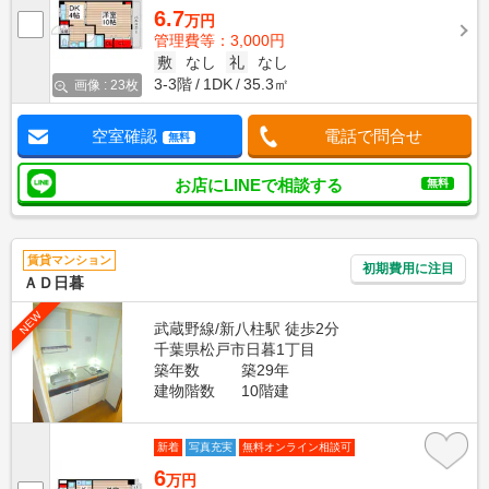
6.7
万円
管理費等：3,000円
敷
なし
礼
なし
3-3階
1DK
35.3㎡
画像 : 23枚
空室確認
電話で問合せ
無料
お店にLINEで相談する
無料
賃貸マンション
初期費用に注目
ＡＤ日暮
NEW
武蔵野線/新八柱駅 徒歩2分
千葉県松戸市日暮1丁目
築年数
築29年
建物階数
10階建
新着
写真充実
無料オンライン相談可
6
万円