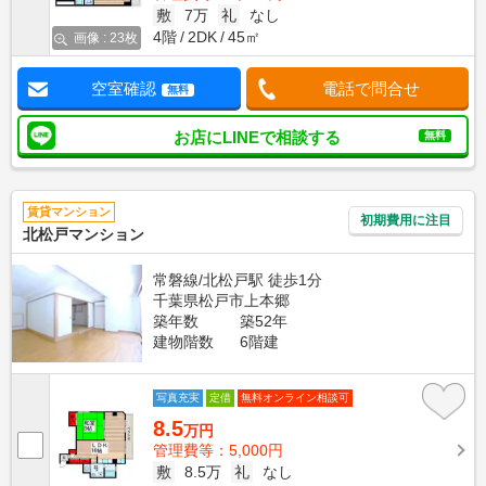
敷
7万
礼
なし
4階
2DK
45㎡
画像 : 23枚
空室確認
電話で問合せ
無料
お店にLINEで相談する
無料
賃貸マンション
初期費用に注目
北松戸マンション
常磐線/北松戸駅 徒歩1分
千葉県松戸市上本郷
築年数
築52年
建物階数
6階建
写真充実
定借
無料オンライン相談可
8.5
万円
管理費等：5,000円
敷
8.5万
礼
なし