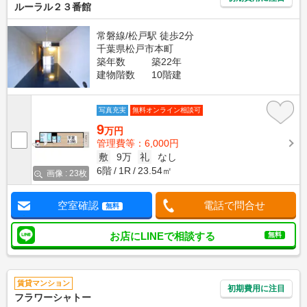
ルーラル２３番館
常磐線/松戸駅 徒歩2分
千葉県松戸市本町
築年数
築22年
建物階数
10階建
写真充実
無料オンライン相談可
9
万円
管理費等：6,000円
敷
9万
礼
なし
6階
1R
23.54㎡
画像 : 23枚
空室確認
電話で問合せ
無料
お店にLINEで相談する
無料
賃貸マンション
初期費用に注目
フラワーシャトー