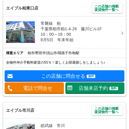
この店舗の掲載
エイブル柏東口店
賃貸物件一覧へ
常磐線 柏
千葉県柏市柏1-4-26 藤川ビル1F
10：00～18：00
8月5日 年末年始
得意エリア
柏市/野田市/流山市/我孫子市/柏駅
全物件仲介手数料家賃の55％！楽しくお部屋探しをしましょう♪
この店舗に問合せる
無料
電話で問合せ
店舗来店予約
無料
この店舗の掲載
エイブル市川店
賃貸物件一覧へ
総武線 市川