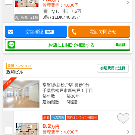
管理費等：4,000円
敷
なし
礼
7.5万
3階
1LDK
40.93㎡
画像 : 21枚
空室確認
電話で問合せ
無料
お店にLINEで相談する
無料
賃貸マンション
初期費用に注目
政和ビル
NEW
常磐線/新松戸駅 徒歩1分
千葉県松戸市新松戸１丁目
築年数
築36年
建物階数
6階建
新着
写真充実
無料オンライン相談可
9.2
万円
管理費等：4,000円