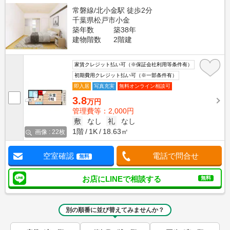
常磐線/北小金駅 徒歩2分
千葉県松戸市小金
築年数
築38年
建物階数
2階建
家賃クレジット払い可（※保証会社利用等条件有）
初期費用クレジット払い可（※一部条件有）
即入居
写真充実
無料オンライン相談可
3.8
万円
管理費等：2,000円
敷
なし
礼
なし
1階
1K
18.63㎡
画像 : 22枚
空室確認
電話で問合せ
無料
お店にLINEで相談する
無料
別の順番に並び替えてみませんか？