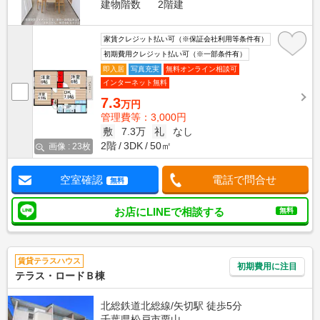
建物階数
2階建
家賃クレジット払い可（※保証会社利用等条件有）
初期費用クレジット払い可（※一部条件有）
即入居
写真充実
無料オンライン相談可
インターネット無料
7.3
万円
管理費等：3,000円
敷
7.3万
礼
なし
2階
3DK
50㎡
画像 : 23枚
空室確認
電話で問合せ
無料
お店にLINEで相談する
無料
賃貸テラスハウス
初期費用に注目
テラス・ロードＢ棟
北総鉄道北総線/矢切駅 徒歩5分
千葉県松戸市栗山