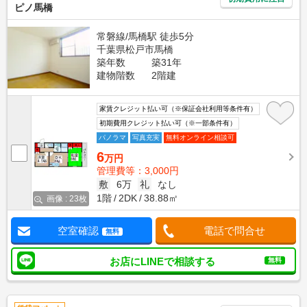
ピノ馬橋
常磐線/馬橋駅 徒歩5分
千葉県松戸市馬橋
築年数
築31年
建物階数
2階建
家賃クレジット払い可（※保証会社利用等条件有）
初期費用クレジット払い可（※一部条件有）
パノラマ
写真充実
無料オンライン相談可
6
万円
管理費等：3,000円
敷
6万
礼
なし
1階
2DK
38.88㎡
画像 : 23枚
空室確認
電話で問合せ
無料
お店にLINEで相談する
無料