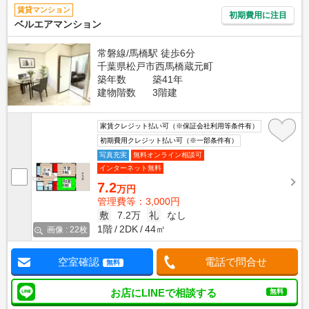
賃貸マンション
初期費用に注目
ベルエアマンション
常磐線/馬橋駅 徒歩6分
千葉県松戸市西馬橋蔵元町
築年数
築41年
建物階数
3階建
家賃クレジット払い可（※保証会社利用等条件有）
初期費用クレジット払い可（※一部条件有）
写真充実
無料オンライン相談可
インターネット無料
7.2
万円
管理費等：3,000円
敷
7.2万
礼
なし
1階
2DK
44㎡
画像 : 22枚
空室確認
電話で問合せ
無料
お店にLINEで相談する
無料