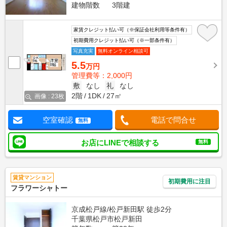
建物階数
3階建
家賃クレジット払い可（※保証会社利用等条件有）
初期費用クレジット払い可（※一部条件有）
写真充実
無料オンライン相談可
5.5
万円
管理費等：2,000円
敷
なし
礼
なし
2階
1DK
27㎡
画像 : 23枚
空室確認
電話で問合せ
無料
お店にLINEで相談する
無料
賃貸マンション
初期費用に注目
フラワーシャトー
京成松戸線/松戸新田駅 徒歩2分
千葉県松戸市松戸新田