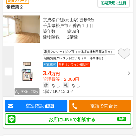
賃貸アパート
初期費用に注目
帝産第２
京成松戸線/元山駅 徒歩6分
千葉県松戸市五香西１丁目
築年数
築39年
建物階数
2階建
家賃クレジット払い可（※保証会社利用等条件有）
初期費用クレジット払い可（※一部条件有）
写真充実
無料オンライン相談可
3.4
万円
管理費等：2,000円
敷
なし
礼
なし
1階
1K
13.3㎡
画像 : 23枚
空室確認
電話で問合せ
無料
お店にLINEで相談する
無料