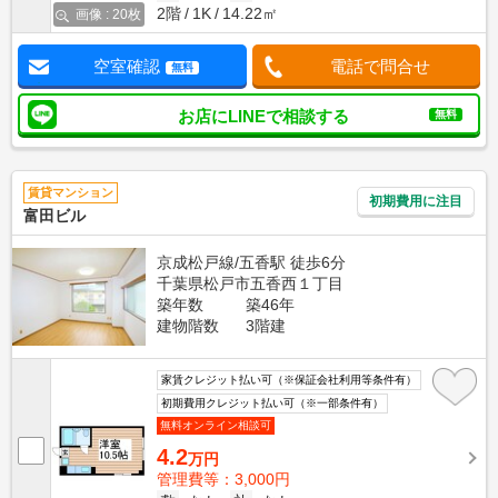
2階
1K
14.22㎡
画像 : 20枚
空室確認
電話で問合せ
無料
お店にLINEで相談する
無料
賃貸マンション
初期費用に注目
富田ビル
京成松戸線/五香駅 徒歩6分
千葉県松戸市五香西１丁目
築年数
築46年
建物階数
3階建
家賃クレジット払い可（※保証会社利用等条件有）
初期費用クレジット払い可（※一部条件有）
無料オンライン相談可
4.2
万円
管理費等：3,000円