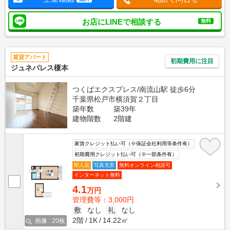
お店にLINEで相談する
無料
賃貸アパート
初期費用に注目
ジュネパレス榎本
つくばエクスプレス/南流山駅 徒歩6分
千葉県松戸市横須賀２丁目
築年数
築39年
建物階数
2階建
家賃クレジット払い可（※保証会社利用等条件有）
初期費用クレジット払い可（※一部条件有）
即入居
写真充実
無料オンライン相談可
インターネット無料
4.1
万円
管理費等：3,000円
敷
なし
礼
なし
2階
1K
14.22㎡
画像 : 20枚