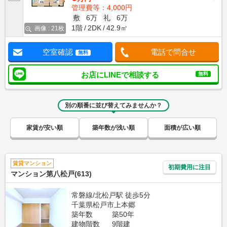
管理費等：4,000円
敷
6万
礼
6万
1階
2DK
42.9㎡
画像 : 21枚
空室確認
電話で問合せ
無料
お店にLINEで相談する
無料
別の順番に並び替えてみませんか？
家賃が安い順
築年数が浅い順
面積が広い順
賃貸マンション
初期費用に注目
マンション第八松戸(613)
常磐線/北松戸駅 徒歩5分
千葉県松戸市上本郷
築年数
築50年
建物階数
9階建