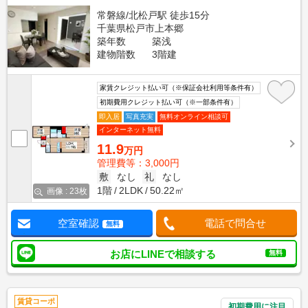
常磐線/北松戸駅 徒歩15分
千葉県松戸市上本郷
築年数
築浅
建物階数
3階建
家賃クレジット払い可（※保証会社利用等条件有）
初期費用クレジット払い可（※一部条件有）
即入居
写真充実
無料オンライン相談可
インターネット無料
11.9
万円
管理費等：3,000円
敷
なし
礼
なし
1階
2LDK
50.22㎡
画像 : 23枚
空室確認
電話で問合せ
無料
お店にLINEで相談する
無料
賃貸コーポ
初期費用に注目