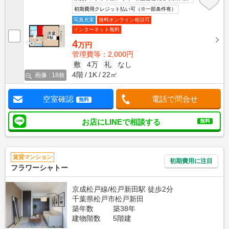
初期費用クレジット払い可（※一部条件有）
写真充実
無料オンライン相談可
インターネット無料
4
万円
管理費等：2,000円
敷
4万
礼
なし
4階
1K
22㎡
画像 : 18枚
空室確認
電話で問合せ
無料
お店にLINEで相談する
無料
賃貸マンション
初期費用に注目
フラワーシャトー
京成松戸線/松戸新田駅 徒歩2分
千葉県松戸市松戸新田
築年数
築38年
建物階数
5階建