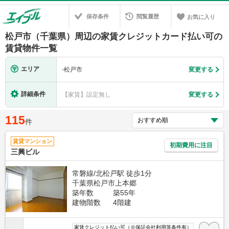
保存条件
閲覧履歴
お気に入り
松戸市（千葉県）周辺の家賃クレジットカード払い可の
賃貸物件一覧
エリア
-
松戸市
変更する
詳細条件
【家賃】設定無し
変更する
115
件
賃貸マンション
初期費用に注目
三興ビル
常磐線/北松戸駅 徒歩1分
千葉県松戸市上本郷
築年数
築55年
建物階数
4階建
家賃クレジット払い可（※保証会社利用等条件有）