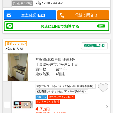
7階
2DK
44.4㎡
画像 : 23枚
空室確認
電話で問合せ
無料
お店にLINEで相談する
無料
賃貸マンション
初期費用に注目
パルＫ＆Ｍ
常磐線/北松戸駅 徒歩3分
千葉県松戸市北松戸１丁目
築年数
築35年
建物階数
4階建
家賃クレジット払い可（※保証会社利用等条件有）
初期費用クレジット払い可（※一部条件有）
写真充実
無料オンライン相談可
インターネット無料
4.7
万円