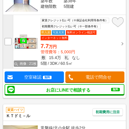
築年数
築38年
建物階数
5階建
家賃クレジット払い可（※保証会社利用等条件有）
初期費用クレジット払い可（※一部条件有）
即入居
写真充実
無料オンライン相談可
インターネット無料
7.7
万円
管理費等：5,000円
敷
15.4万
礼
なし
5階
3DK
60.5㎡
画像 : 21枚
空室確認
電話で問合せ
無料
お店にLINEで相談する
無料
賃貸ハイツ
初期費用に注目
ＫＴドミ－ル
常磐線/北小金駅 徒歩2分