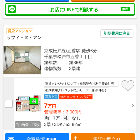
お店にLINEで相談する
無料
賃貸マンション
初期費用に注目
ラフィ－ヌ・アン
京成松戸線/五香駅 徒歩6分
千葉県松戸市五香１丁目
築年数
築36年
建物階数
3階建
家賃クレジット払い可（※保証会社利用等条件有）
初期費用クレジット払い可（※一部条件有）
写真充実
無料オンライン相談可
7
万円
管理費等：3,000円
敷
7万
礼
なし
3階
3DK
53.82㎡
画像 : 23枚
空室確認
電話で問合せ
無料