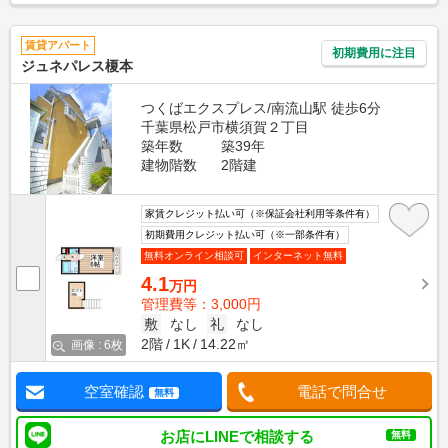
賃貸アパート
初期費用に注目
ジュネパレス榎本
つくばエクスプレス/南流山駅 徒歩6分
千葉県松戸市横須賀２丁目
築年数
築39年
建物階数
2階建
家賃クレジット払い可（※保証会社利用等条件有）
初期費用クレジット払い可（※一部条件有）
無料オンライン相談可
インターネット無料
4.1
万円
管理費等：3,000円
敷
なし
礼
なし
2階
1K
14.22㎡
画像 : 6枚
空室確認
電話で問合せ
無料
お店にLINEで相談する
無料