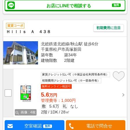
お店にLINEで相談する
無料
賃貸コーポ
初期費用に注目
Ｈｉｌｌｓ Ａ ４３８
北総鉄道北総線/秋山駅 徒歩6分
千葉県松戸市高塚新田
築年数
築34年
建物階数
2階建
家賃クレジット払い可（※保証会社利用等条件有）
初期費用クレジット払い可（※一部条件有）
無料オンライン相談可
5.6
万円
管理費等：1,000円
敷
5.6万
礼
なし
2階
1DK
28㎡
画像 : 4枚
空室確認
電話で問合せ
無料