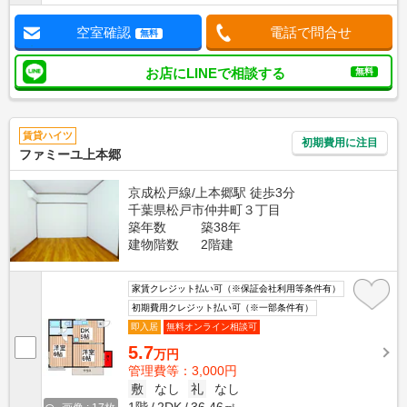
空室確認
電話で問合せ
無料
お店にLINEで相談する
無料
賃貸ハイツ
初期費用に注目
ファミーユ上本郷
京成松戸線/上本郷駅 徒歩3分
千葉県松戸市仲井町３丁目
築年数
築38年
建物階数
2階建
家賃クレジット払い可（※保証会社利用等条件有）
初期費用クレジット払い可（※一部条件有）
即入居
無料オンライン相談可
5.7
万円
管理費等：3,000円
敷
なし
礼
なし