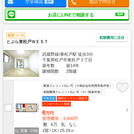
空室確認
電話で問合せ
無料
お店にLINEで相談する
無料
賃貸コーポ
初期費用に注目
とぷら東松戸ＷＥＳＴ
武蔵野線/東松戸駅 徒歩3分
千葉県松戸市東松戸３丁目
築年数
築14年
建物階数
2階建
家賃クレジット払い可（※保証会社利用等条件有）
初期費用クレジット払い可（※一部条件有）
写真充実
無料オンライン相談可
インターネット無料
6
万円
管理費等：3,000円
敷
6万
礼
なし
1階
1K
25.26㎡
画像 : 23枚