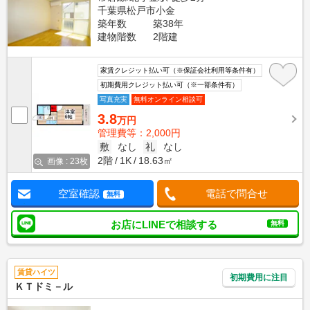
千葉県松戸市小金
築年数
築38年
建物階数
2階建
家賃クレジット払い可（※保証会社利用等条件有）
初期費用クレジット払い可（※一部条件有）
写真充実
無料オンライン相談可
3.8
万円
管理費等：2,000円
敷
なし
礼
なし
2階
1K
18.63㎡
画像 : 23枚
空室確認
電話で問合せ
無料
お店にLINEで相談する
無料
賃貸ハイツ
初期費用に注目
ＫＴドミ－ル