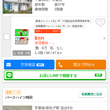
築年数
築37年
建物階数
2階建
家賃クレジット払い可（※保証会社利用等条件有）
初期費用クレジット払い可（※一部条件有）
無料オンライン相談可
6
万円
管理費等：--
敷
6万
礼
なし
1-2階
3K
47.6㎡
画像 : 4枚
空室確認
電話で問合せ
無料
お店にLINEで相談する
無料
賃貸コーポ
初期費用に注目
パークハイツ時田
常磐線/新松戸駅 徒歩5分