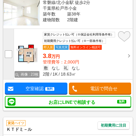
常磐線/北小金駅 徒歩2分
千葉県松戸市小金
築年数
築38年
建物階数
2階建
家賃クレジット払い可（※保証会社利用等条件有）
初期費用クレジット払い可（※一部条件有）
即入居
写真充実
無料オンライン相談可
3.8
万円
管理費等：2,000円
敷
なし
礼
なし
2階
1K
18.63㎡
画像 : 23枚
空室確認
電話で問合せ
無料
お店にLINEで相談する
無料
賃貸ハイツ
初期費用に注目
ＫＴドミ－ル