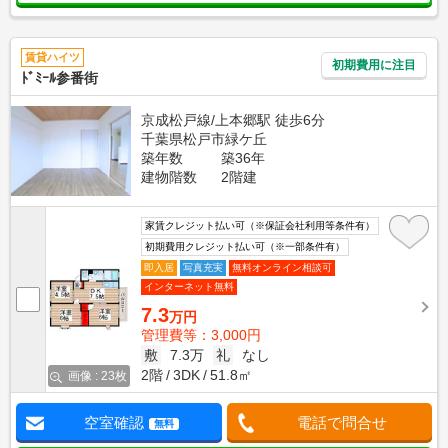
賃貸ハイツ
初期費用に注目
ﾄﾞﾐｰﾙ参番街
京成松戸線/上本郷駅 徒歩6分
千葉県松戸市緑ケ丘
築年数
築36年
建物階数
2階建
家賃クレジット払い可（※保証会社利用等条件有）
初期費用クレジット払い可（※一部条件有）
即入居
写真充実
無料オンライン相談可
インターネット無料
7.3
万円
管理費等：3,000円
敷
7.3万
礼
なし
2階
3DK
51.8㎡
画像 : 23枚
空室確認
電話で問合せ
無料