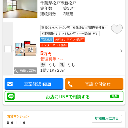
千葉県松戸市新松戸
築年数
築33年
建物階数
2階建
家賃クレジット払い可（※保証会社利用等条件有）
初期費用クレジット払い可（※一部条件有）
写真充実
無料オンライン相談可
インターネット無料
5
万円
管理費等：--
敷
なし
礼
なし
1階
1K
23㎡
画像 : 23枚
空室確認
電話で問合せ
無料
お店にLINEで相談する
無料
賃貸マンション
初期費用に注目
Ｂｅｌｌｅ