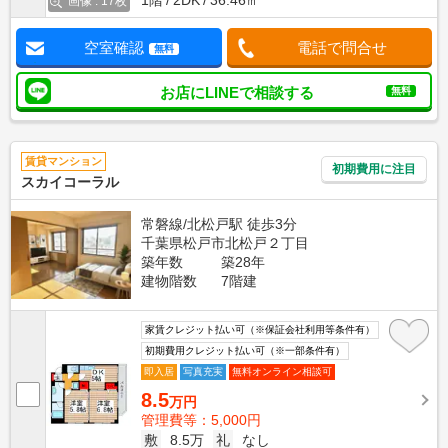
1階
2DK
36.46㎡
画像 : 17枚
空室確認
電話で問合せ
無料
お店にLINEで相談する
無料
賃貸マンション
初期費用に注目
スカイコーラル
常磐線/北松戸駅 徒歩3分
千葉県松戸市北松戸２丁目
築年数
築28年
建物階数
7階建
家賃クレジット払い可（※保証会社利用等条件有）
初期費用クレジット払い可（※一部条件有）
即入居
写真充実
無料オンライン相談可
8.5
万円
管理費等：5,000円
敷
8.5万
礼
なし