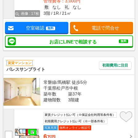
管理費等：3,000円
敷
なし
礼
なし
3階
1R
21㎡
画像 : 17枚
空室確認
電話で問合せ
無料
お店にLINEで相談する
無料
賃貸マンション
初期費用に注目
パレスサンブライト
常磐線/馬橋駅 徒歩5分
千葉県松戸市中根
築年数
築37年
建物階数
3階建
家賃クレジット払い可（※保証会社利用等条件有）
初期費用クレジット払い可（※一部条件有）
写真充実
無料オンライン相談可
6
万円