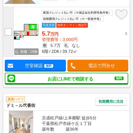
家賃クレジット払い可（※保証会社利用等条件有）
初期費用クレジット払い可（※一部条件有）
写真充実
無料オンライン相談可
5.7
万円
管理費等：3,000円
敷
5.7万
礼
なし
6階
2DK
39.72㎡
画像 : 19枚
空室確認
電話で問合せ
無料
お店にLINEで相談する
無料
賃貸ハイツ
初期費用に注目
ドミ－ル弐番街
京成松戸線/上本郷駅 徒歩5分
千葉県松戸市緑ケ丘１丁目
築年数
築36年