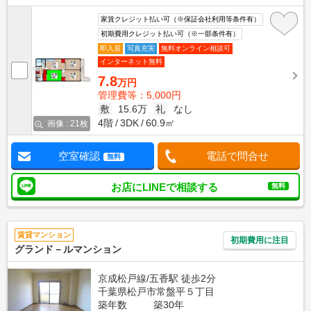
家賃クレジット払い可（※保証会社利用等条件有）
初期費用クレジット払い可（※一部条件有）
即入居
写真充実
無料オンライン相談可
インターネット無料
7.8
万円
管理費等：5,000円
敷
15.6万
礼
なし
4階
3DK
60.9㎡
画像 : 21枚
空室確認
電話で問合せ
無料
お店にLINEで相談する
無料
賃貸マンション
初期費用に注目
グランド－ルマンション
京成松戸線/五香駅 徒歩2分
千葉県松戸市常盤平５丁目
築年数
築30年