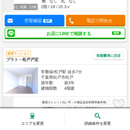
敷
なし
礼
なし
2階
1R
20.3㎡
画像 : 15枚
空室確認
電話で問合せ
無料
お店にLINEで相談する
無料
賃貸マンション
初期費用に注目
プラト－松戸戸定
常磐線/松戸駅 徒歩7分
千葉県松戸市松戸
築年数
築3年
建物階数
4階建
家賃クレジット払い可（※保証会社利用等条件有）
初期費用クレジット払い可（※一部条件有）
写真充実
無料オンライン相談可
インターネット無料
エリアを変更
詳細条件を変更
8
万円