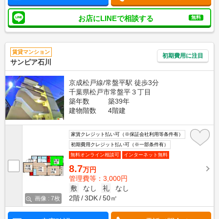
お店にLINEで相談する
無料
賃貸マンション
初期費用に注目
サンピア石川
京成松戸線/常盤平駅 徒歩3分
千葉県松戸市常盤平３丁目
築年数
築39年
建物階数
4階建
家賃クレジット払い可（※保証会社利用等条件有）
初期費用クレジット払い可（※一部条件有）
無料オンライン相談可
インターネット無料
8.7
万円
管理費等：3,000円
敷
なし
礼
なし
2階
3DK
50㎡
画像 : 7枚