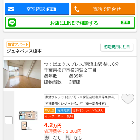
空室確認
電話で問合せ
無料
お店にLINEで相談する
無料
賃貸アパート
初期費用に注目
ジュネパレス榎本
つくばエクスプレス/南流山駅 徒歩6分
千葉県松戸市横須賀２丁目
築年数
築39年
建物階数
2階建
家賃クレジット払い可（※保証会社利用等条件有）
初期費用クレジット払い可（※一部条件有）
即入居
写真充実
無料オンライン相談可
インターネット無料
4.2
万円
管理費等：3,000円
敷
なし
礼
なし