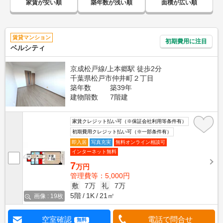
家賃が安い順
築年数が浅い順
面積が広い順
賃貸マンション
初期費用に注目
ベルシティ
京成松戸線/上本郷駅 徒歩2分
千葉県松戸市仲井町２丁目
築年数
築39年
建物階数
7階建
家賃クレジット払い可（※保証会社利用等条件有）
初期費用クレジット払い可（※一部条件有）
即入居
写真充実
無料オンライン相談可
インターネット無料
7
万円
管理費等：5,000円
敷
7万
礼
7万
5階
1K
21㎡
画像 : 19枚
空室確認
電話で問合せ
無料