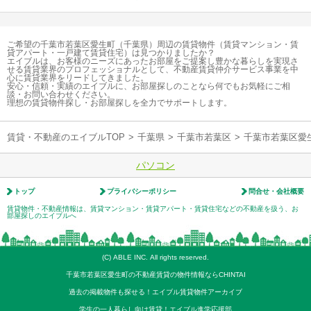
ご希望の千葉市若葉区愛生町（千葉県）周辺の賃貸物件（賃貸マンション・賃
貸アパート・一戸建て賃貸住宅）は見つかりましたか？
エイブルは、お客様のニーズにあったお部屋をご提案し豊かな暮らしを実現さ
せる賃貸業界のプロフェッショナルとして、不動産賃貸仲介サービス事業を中
心に賃貸業界をリードしてきました。
安心・信頼・実績のエイブルに、お部屋探しのことなら何でもお気軽にご相
談・お問い合わせください。
理想の賃貸物件探し・お部屋探しを全力でサポートします。
賃貸・不動産のエイブルTOP
>
千葉県
>
千葉市若葉区
>
千葉市若葉区愛
パソコン
トップ
プライバシーポリシー
問合せ・会社概要
賃貸物件・不動産情報は、賃貸マンション・賃貸アパート・賃貸住宅などの不動産を扱う、お
部屋探しのエイブルへ
(C) ABLE INC. All rights reserved.
千葉市若葉区愛生町の不動産賃貸の物件情報ならCHINTAI
過去の掲載物件も探せる！エイブル賃貸物件アーカイブ
学生の一人暮らし向け賃貸！エイブル進学応援部