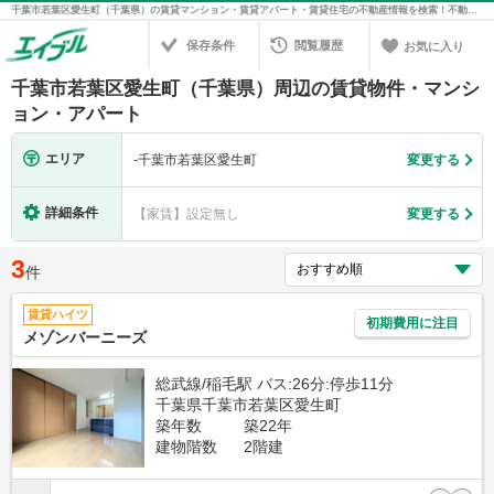
千葉市若葉区愛生町（千葉県）の賃貸マンション・賃貸アパート・賃貸住宅の不動産情報を検索！不動産賃貸の物件探しは、お部屋探しのエイブル
保存条件
閲覧履歴
お気に入り
千葉市若葉区愛生町（千葉県）周辺の賃貸物件・マンシ
ョン・アパート
エリア
-
千葉市若葉区愛生町
変更する
詳細条件
【家賃】設定無し
変更する
3
件
賃貸ハイツ
初期費用に注目
メゾンバーニーズ
総武線/稲毛駅 バス:26分:停歩11分
千葉県千葉市若葉区愛生町
築年数
築22年
建物階数
2階建