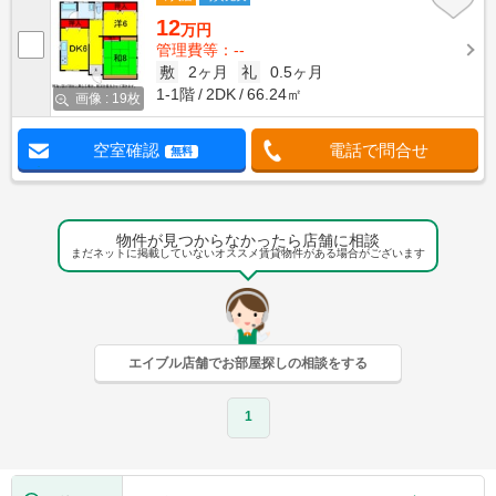
12
万円
管理費等：--
敷
2ヶ月
礼
0.5ヶ月
1-1階
2DK
66.24㎡
画像 : 19枚
空室確認
電話で問合せ
無料
物件が見つからなかったら店舗に相談
まだネットに掲載していないオススメ賃貸物件がある場合がございます
エイブル店舗でお部屋探しの相談をする
1