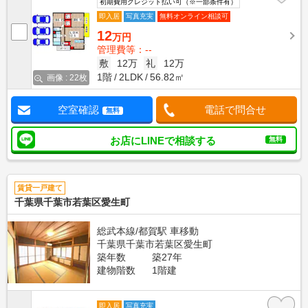
初期費用クレジット払い可（※一部条件有）
即入居
写真充実
無料オンライン相談可
12
万円
管理費等：--
敷
12万
礼
12万
1階
2LDK
56.82㎡
画像 : 22枚
空室確認
電話で問合せ
無料
お店にLINEで相談する
無料
賃貸一戸建て
千葉県千葉市若葉区愛生町
総武本線/都賀駅 車移動
千葉県千葉市若葉区愛生町
築年数
築27年
建物階数
1階建
即入居
写真充実