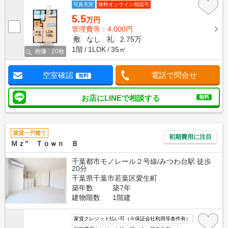
写真充実
無料オンライン相談可
5.5
万円
管理費等：4,000円
敷
なし
礼
2.75万
1階
1LDK
35㎡
画像 : 20枚
空室確認
電話で問合せ
無料
お店にLINEで相談する
無料
賃貸一戸建て
初期費用に注目
Ｍｚ” Ｔｏｗｎ Ｂ
千葉都市モノレール２号線/みつわ台駅 徒歩
20分
千葉県千葉市若葉区愛生町
築年数
築7年
建物階数
1階建
家賃クレジット払い可（※保証会社利用等条件有）