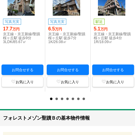
写真充実
写真充実
駅近
17.7
6.5
5.1
万円
万円
万円
京王線・京王新線/聖蹟
京王線・京王新線/聖蹟
京王線・京王新線/聖蹟
桜ヶ丘駅 徒歩9分
桜ヶ丘駅 徒歩7分
桜ヶ丘駅 徒歩4分
3LDK/85.67㎡
1K/26.08㎡
1R/18.09㎡
お問合せする
お問合せする
お問合せする
お気に入り
お気に入り
お気に入り
フォレストメゾン聖蹟Ｂの基本物件情報