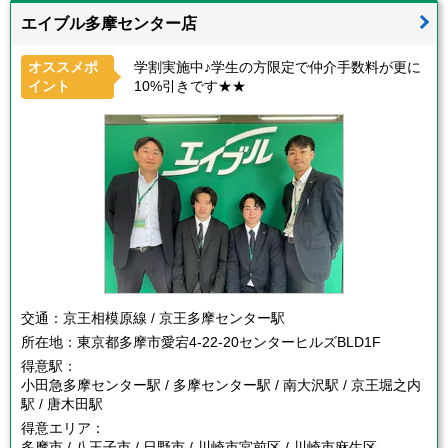
エイブル多摩センター店
オススメポ
学割実施中♪学生の方限定で仲介手数料が更に
イント
10%引きです★★
交通：
京王相模原線 / 京王多摩センター駅
所在地：
東京都多摩市愛宕4-22-20センターヒルズBLD1F
得意駅：
小田急多摩センター駅 / 多摩センター駅 / 南大沢駅 / 京王堀之内
駅 / 唐木田駅
得意エリア：
多摩市 / 八王子市 / 日野市 / 川崎市宮前区 / 川崎市麻生区