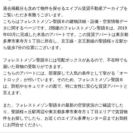
過去掲載分も含めて物件を探せるエイブル賃貸不動産アーカイブを
ご覧いただき有難うございます。
こちらはフォレストメゾン聖蹟Ｂの建物詳細・設備・空室情報デー
タに関するページです。2階建のフォレストメゾン聖蹟Ｂは、2019
年03月に完成した木造のアパートです。この賃貸アパートは東京都
多摩市東寺方１丁目に所在し、京王線・京王新線の聖蹟桜ヶ丘駅か
ら徒歩7分の位置にございます。
フォレストメゾン聖蹟Ｂには宅配ボックスがあるので、不在時でも
届いた荷物の受取りができます。
こちらのアパートには、部屋探しで人気の条件として挙がる「オー
トロック」が付いています。そのため、フォレストメゾン聖蹟Ｂ
は、防犯やセキュリティの面で、特に女性に安心な賃貸アパートと
言えます。
また、フォレストメゾン聖蹟Ｂの最新の空室状況のご確認でした
り、聖蹟桜ヶ丘駅周辺や東京都多摩市東寺方１丁目エリアで賃貸物
件をお探しでしたら、お近くのエイブル多摩センター店までお気軽
にお問合せください。