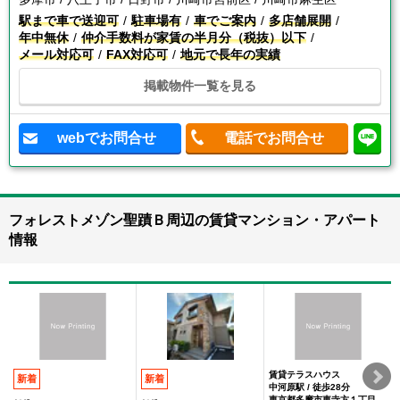
駅まで車で送迎可
駐車場有
車でご案内
多店舗展開
年中無休
仲介手数料が家賃の半月分（税抜）以下
メール対応可
FAX対応可
地元で長年の実績
掲載物件一覧を見る
webでお問合せ
電話でお問合せ
フォレストメゾン聖蹟Ｂ周辺の賃貸マンション・アパート
情報
賃貸テラスハウス
新着
新着
中河原駅 / 徒歩28分
東京都多摩市東寺方１丁目