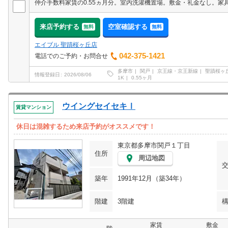
来店予約する
空室確認する
無料
無料
エイブル 聖蹟桜ヶ丘店
042-375-1421
電話でのご予約・お問合せ
多摩市
関戸
京王線・京王新線
聖蹟桜ヶ
情報登録日
2026/08/06
1K
0.55ヶ月
ウイングセイセキⅠ
賃貸マンション
休日は混雑するため来店予約がオススメです！
東京都多摩市関戸１丁目
住所
周辺地図
築年
1991年12月（築34年）
階建
3階建
家賃
敷金