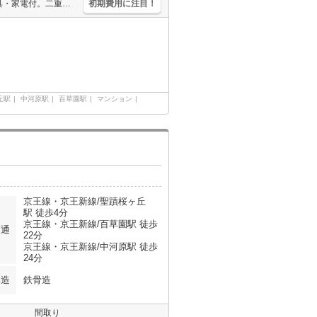
仲介手数料家賃の0.55ヵ月分。室内洗濯機置場。敷金・礼金なし。家具・家電付。二重サッシ。TVモニター付インターホン。
初期費用に注目！
丘駅
中河原駅
百草園駅
マンション
京王線・京王新線/聖蹟桜ヶ丘
駅 徒歩4分
京王線・京王新線/百草園駅 徒歩
交通
22分
京王線・京王新線/中河原駅 徒歩
24分
構造
鉄骨造
間取り