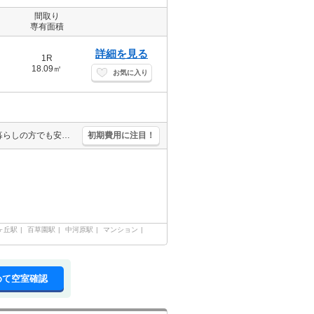
間取り
専有面積
詳細を見る
1R
18.09㎡
お気に入り
ＩＨ調理器付き。室内洗濯機置場。防犯カメラ設置済みなので、一人暮らしの方でも安心です。保証会社加入要(初回保証料賃料の35%、月次保証料1.8%)。2年未満の解約時、違約金家賃+管理費の1ヶ月分発生。
初期費用に注目！
ヶ丘駅
百草園駅
中河原駅
マンション
めて空室確認