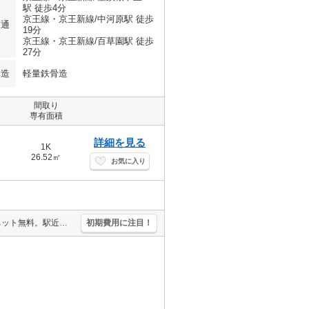
駅 徒歩4分
京王線・京王新線/中河原駅 徒歩
交通
19分
京王線・京王新線/百草園駅 徒歩
27分
構造
軽量鉄骨造
間取り
専有面積
詳細を見る
1K
26.52㎡
お気に入り
仲介手数料家賃の0.55ヵ月分。コンビニへ徒歩2分(143m)。インターネット無料。駅近。敷地内防犯カメラ設置。温水洗浄便座付き。IH調理器付き。
初期費用に注目！