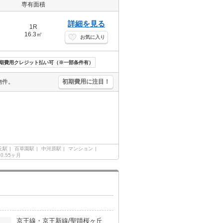
専有面積
詳細を見る
1R
16.3㎡
お気に入り
期費用クレジット払い可（※一部条件有）
物件。
初期費用に注目！
丘駅
百草園駅
中河原駅
マンション
0.55ヶ月
京王線・京王新線/聖蹟桜ヶ丘