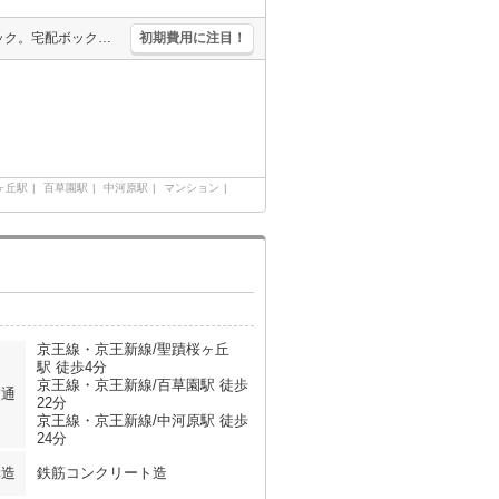
仲介手数料家賃の0.55ヵ月分。駅近。インターネット無料。オートロック。宅配ボックスあり。生活環境良好。
初期費用に注目！
ヶ丘駅
百草園駅
中河原駅
マンション
京王線・京王新線/聖蹟桜ヶ丘
駅 徒歩4分
京王線・京王新線/百草園駅 徒歩
交通
22分
京王線・京王新線/中河原駅 徒歩
24分
構造
鉄筋コンクリート造