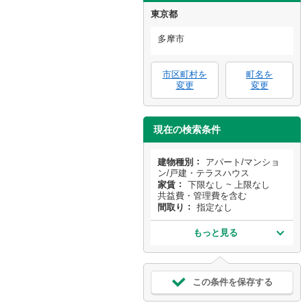
東京都
多摩市
市区町村を
町名を
変更
変更
現在の検索条件
建物種別
アパート/マンショ
ン/戸建・テラスハウス
家賃
下限なし ~ 上限なし
共益費・管理費を含む
間取り
指定なし
もっと見る
この条件を保存する