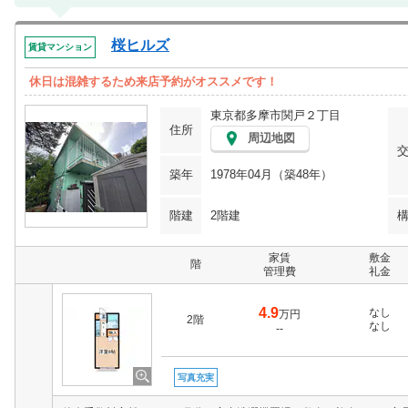
桜ヒルズ
賃貸マンション
休日は混雑するため来店予約がオススメです！
東京都多摩市関戸２丁目
住所
周辺地図
築年
1978年04月（築48年）
階建
2階建
家賃
敷金
階
管理費
礼金
4.9
なし
万円
2階
なし
--
写真充実