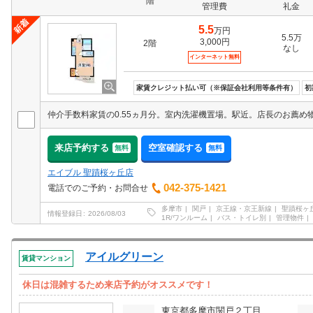
階
管理費
礼金
5.5
万円
5.5万
3,000円
2階
なし
インターネット無料
家賃クレジット払い可（※保証会社利用等条件有）
初
仲介手数料家賃の0.55ヵ月分。室内洗濯機置場。駅近。店長のお薦め
来店予約する
空室確認する
無料
無料
エイブル 聖蹟桜ヶ丘店
042-375-1421
電話でのご予約・お問合せ
多摩市
関戸
京王線・京王新線
聖蹟桜ヶ
情報登録日
2026/08/03
1R/ワンルーム
バス・トイレ別
管理物件
アイルグリーン
賃貸マンション
休日は混雑するため来店予約がオススメです！
東京都多摩市関戸２丁目