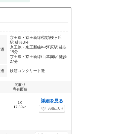
京王線・京王新線/聖蹟桜ヶ丘
駅 徒歩3分
京王線・京王新線/中河原駅 徒歩
交通
19分
京王線・京王新線/百草園駅 徒歩
27分
構造
鉄筋コンクリート造
間取り
専有面積
詳細を見る
1K
17.39㎡
お気に入り