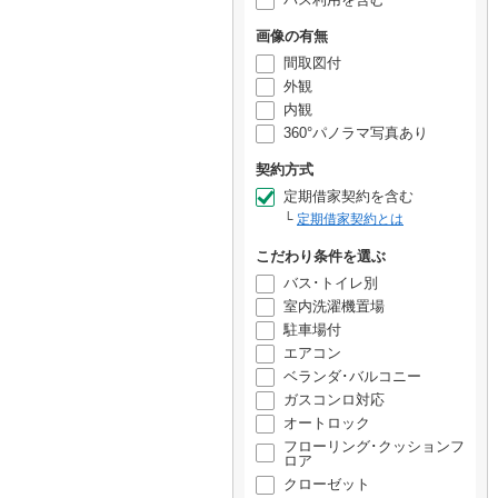
画像の有無
間取図付
外観
内観
360°パノラマ写真あり
契約方式
定期借家契約を含む
定期借家契約とは
こだわり条件を選ぶ
バス･トイレ別
室内洗濯機置場
駐車場付
エアコン
ベランダ･バルコニー
ガスコンロ対応
オートロック
フローリング･クッションフ
ロア
クローゼット