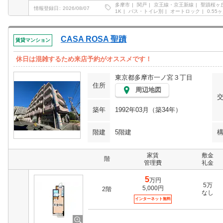
多摩市
関戸
京王線・京王新線
聖蹟桜ヶ
情報登録日
2026/08/07
1K
バス・トイレ別
オートロック
0.55
CASA ROSA 聖蹟
賃貸マンション
休日は混雑するため来店予約がオススメです！
東京都多摩市一ノ宮３丁目
住所
周辺地図
築年
1992年03月（築34年）
階建
5階建
家賃
敷金
階
管理費
礼金
5
万円
5万
5,000円
2階
なし
インターネット無料