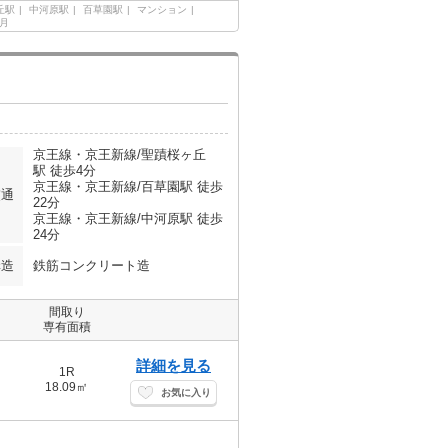
丘駅
中河原駅
百草園駅
マンション
ヶ月
京王線・京王新線/聖蹟桜ヶ丘
駅 徒歩4分
京王線・京王新線/百草園駅 徒歩
交通
22分
京王線・京王新線/中河原駅 徒歩
24分
構造
鉄筋コンクリート造
間取り
専有面積
詳細を見る
1R
18.09㎡
お気に入り