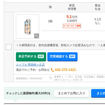
家賃
敷金
階
管理費
礼金
5.1
万円
5.1万
5,000円
3階
なし
インターネット無料
来店予約する
空室確認する
無料
無料
エイブル 聖蹟桜ヶ丘店
042-375-1421
電話でのご予約・お問合せ
多摩市
一ノ宮
京王線・京王新線
聖蹟桜
情報登録日
2026/08/03
1R/ワンルーム
0.55ヶ月
まとめてお気に入り
まと
チェックした賃貸物件(最大20件)を