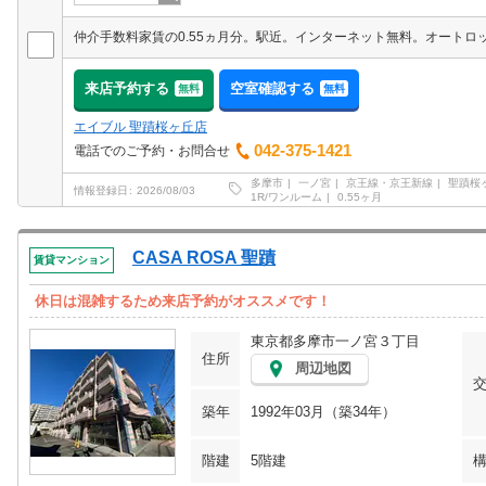
来店予約する
空室確認する
無料
無料
エイブル 聖蹟桜ヶ丘店
042-375-1421
電話でのご予約・お問合せ
多摩市
一ノ宮
京王線・京王新線
聖蹟桜
情報登録日
2026/08/03
1R/ワンルーム
0.55ヶ月
CASA ROSA 聖蹟
賃貸マンション
休日は混雑するため来店予約がオススメです！
東京都多摩市一ノ宮３丁目
住所
周辺地図
築年
1992年03月（築34年）
階建
5階建