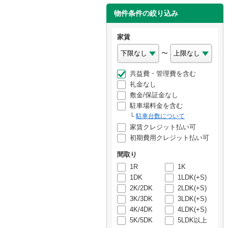
物件条件の絞り込み
家賃
〜
共益費・管理費を含む
礼金なし
敷金/保証金なし
駐車場料金を含む
駐車台数について
家賃クレジット払い可
初期費用クレジット払い可
間取り
1R
1K
1DK
1LDK(+S)
2K/2DK
2LDK(+S)
3K/3DK
3LDK(+S)
4K/4DK
4LDK(+S)
5K/5DK
5LDK以上