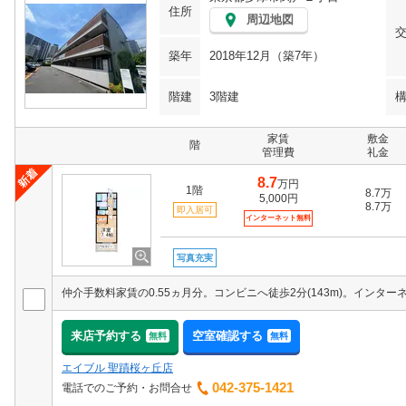
住所
周辺地図
築年
2018年12月（築7年）
階建
3階建
家賃
敷金
階
管理費
礼金
8.7
万円
1階
8.7万
5,000円
8.7万
即入居可
インターネット無料
写真充実
来店予約する
空室確認する
無料
無料
エイブル 聖蹟桜ヶ丘店
042-375-1421
電話でのご予約・お問合せ