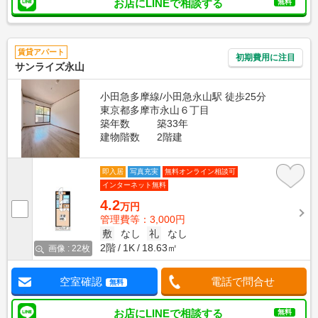
お店にLINEで相談する
無料
賃貸アパート
初期費用に注目
サンライズ永山
小田急多摩線/小田急永山駅 徒歩25分
東京都多摩市永山６丁目
築年数
築33年
建物階数
2階建
即入居
写真充実
無料オンライン相談可
インターネット無料
4.2
万円
管理費等：3,000円
敷
なし
礼
なし
2階
1K
18.63㎡
画像 : 22枚
空室確認
電話で問合せ
無料
お店にLINEで相談する
無料