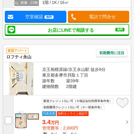
1階
1K
16㎡
画像 : 23枚
空室確認
電話で問合せ
無料
お店にLINEで相談する
無料
賃貸アパート
初期費用に注目
ロフティ永山
京王相模原線/京王永山駅 徒歩9分
東京都多摩市貝取１丁目
築年数
築39年
建物階数
2階建
家賃クレジット払い可（※保証会社利用等条件有）
初期費用クレジット払い可（※一部条件有）
写真充実
無料オンライン相談可
3.4
万円
管理費等：2,000円