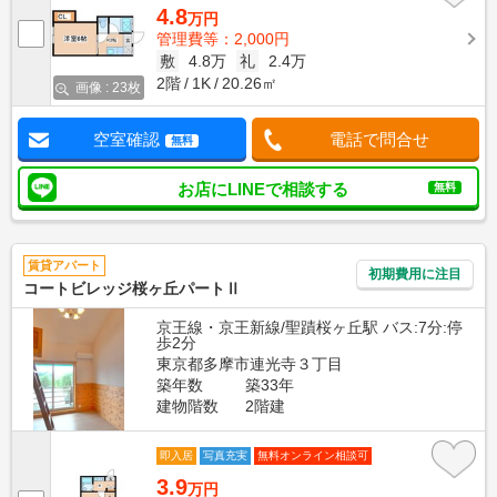
4.8
万円
管理費等：2,000円
敷
4.8万
礼
2.4万
2階
1K
20.26㎡
画像 : 23枚
空室確認
電話で問合せ
無料
お店にLINEで相談する
無料
賃貸アパート
初期費用に注目
コートビレッジ桜ヶ丘パートⅡ
京王線・京王新線/聖蹟桜ヶ丘駅 バス:7分:停
歩2分
東京都多摩市連光寺３丁目
築年数
築33年
建物階数
2階建
即入居
写真充実
無料オンライン相談可
3.9
万円