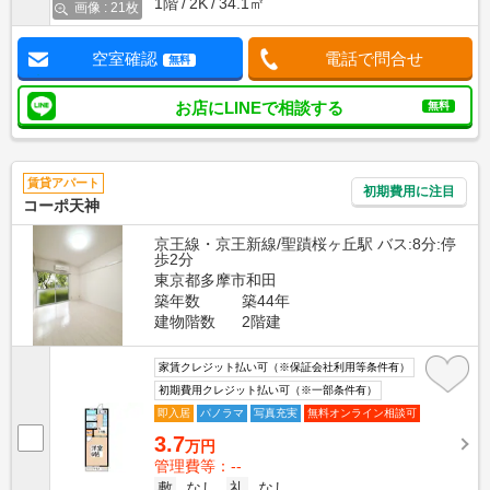
1階
2K
34.1㎡
画像 : 21枚
空室確認
電話で問合せ
無料
お店にLINEで相談する
無料
賃貸アパート
初期費用に注目
コーポ天神
京王線・京王新線/聖蹟桜ヶ丘駅 バス:8分:停
歩2分
東京都多摩市和田
築年数
築44年
建物階数
2階建
家賃クレジット払い可（※保証会社利用等条件有）
初期費用クレジット払い可（※一部条件有）
即入居
パノラマ
写真充実
無料オンライン相談可
3.7
万円
管理費等：--
敷
なし
礼
なし