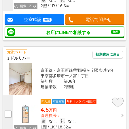
敷
なし
礼
なし
2階
1R
16.6㎡
画像 : 21枚
空室確認
電話で問合せ
無料
お店にLINEで相談する
無料
賃貸アパート
初期費用に注目
ミドルリバー
京王線・京王新線/聖蹟桜ヶ丘駅 徒歩9分
東京都多摩市一ノ宮１丁目
築年数
築36年
建物階数
2階建
即入居
写真充実
無料オンライン相談可
4.5
万円
管理費等：--
敷
なし
礼
なし
1階
1K
18.32㎡
画像 : 21枚