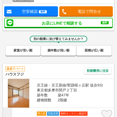
空室確認
電話で問合せ
無料
お店にLINEで相談する
無料
別の順番に並び替えてみませんか？
家賃が安い順
築年数が浅い順
面積が広い順
賃貸アパート
初期費用に注目
ハウスフジ
京王線・京王新線/聖蹟桜ヶ丘駅 徒歩9分
東京都多摩市関戸２丁目
築年数
築47年
建物階数
2階建
即入居
写真充実
無料オンライン相談可