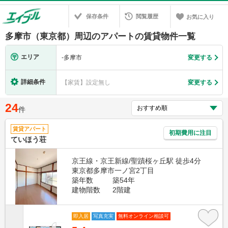
保存条件
閲覧履歴
お気に入り
多摩市（東京都）周辺のアパートの賃貸物件一覧
エリア
-
多摩市
変更する
詳細条件
【家賃】設定無し
変更する
24
件
賃貸アパート
初期費用に注目
ていほう荘
京王線・京王新線/聖蹟桜ヶ丘駅 徒歩4分
東京都多摩市一ノ宮2丁目
築年数
築54年
建物階数
2階建
即入居
写真充実
無料オンライン相談可