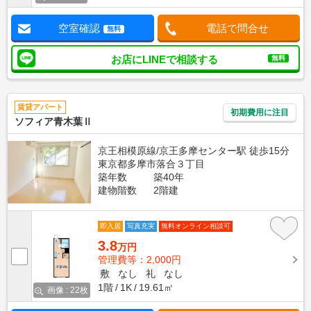
空室確認
電話で問合せ
無料
お店にLINEで相談する
無料
賃貸アパート
初期費用に注目
ソフィア青木葉Ⅱ
京王相模原線/京王多摩センター駅 徒歩15分
東京都多摩市落合３丁目
築年数
築40年
建物階数
2階建
即入居
写真充実
無料オンライン相談可
3.8
万円
管理費等：2,000円
敷
なし
礼
なし
1階
1K
19.61㎡
画像 : 22枚