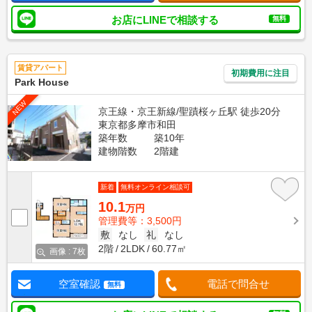
お店にLINEで相談する
無料
賃貸アパート
初期費用に注目
Park House
NEW
京王線・京王新線/聖蹟桜ヶ丘駅 徒歩20分
東京都多摩市和田
築年数
築10年
建物階数
2階建
新着
無料オンライン相談可
10.1
万円
管理費等：3,500円
敷
なし
礼
なし
2階
2LDK
60.77㎡
画像 : 7枚
空室確認
電話で問合せ
無料