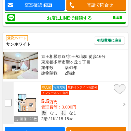
空室確認
電話で問合せ
無料
お店にLINEで相談する
無料
賃貸アパート
初期費用に注目
サンホワイト
京王相模原線/京王永山駅 徒歩16分
東京都多摩市聖ヶ丘１丁目
築年数
築41年
建物階数
2階建
即入居
写真充実
無料オンライン相談可
インターネット無料
5.5
万円
管理費等：3,000円
敷
なし
礼
なし
2階
1K
18.18㎡
画像 : 23枚