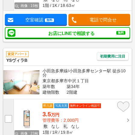
1階
1K
18.63㎡
画像 : 19枚
空室確認
電話で問合せ
無料
お店にLINEで相談する
無料
賃貸アパート
初期費用に注目
YSヴィラB
小田急多摩線/小田急多摩センター駅 徒歩10
分
東京都多摩市中沢１丁目
築年数
築34年
建物階数
2階建
即入居
写真充実
無料オンライン相談可
3.5
万円
管理費等：2,000円
敷
なし
礼
なし
1階
1R
19.8㎡
画像 : 23枚