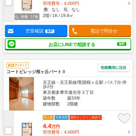
管理費等：4,000円
敷
なし
礼
なし
2階
1K
19.8㎡
画像 : 17枚
空室確認
電話で問合せ
無料
お店にLINEで相談する
無料
賃貸アパート
初期費用に注目
コートビレッジ桜ヶ丘パートⅡ
京王線・京王新線/聖蹟桜ヶ丘駅 バス:7分:停
歩2分
東京都多摩市連光寺３丁目
築年数
築33年
建物階数
2階建
即入居
写真充実
無料オンライン相談可
4.4
万円
管理費等：4,000円