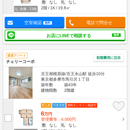
敷
なし
礼
なし
2階
1K
19.8㎡
画像 : 23枚
空室確認
電話で問合せ
無料
お店にLINEで相談する
無料
賃貸アパート
初期費用に注目
チェリーコーポ
京王相模原線/京王永山駅 徒歩10分
東京都多摩市馬引沢１丁目
築年数
築43年
建物階数
2階建
即入居
写真充実
無料オンライン相談可
6
万円
管理費等：6,000円
敷
なし
礼
なし