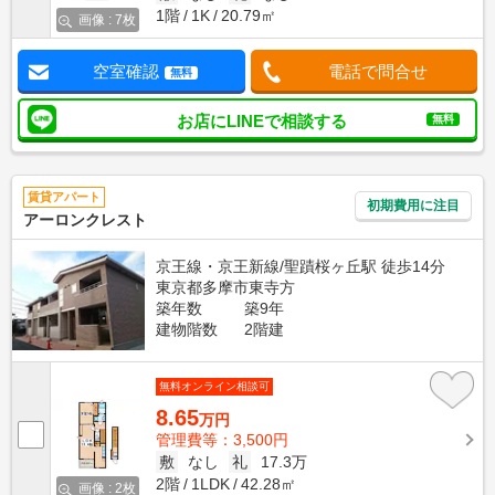
1階
1K
20.79㎡
画像 : 7枚
空室確認
電話で問合せ
無料
お店にLINEで相談する
無料
賃貸アパート
初期費用に注目
アーロンクレスト
京王線・京王新線/聖蹟桜ヶ丘駅 徒歩14分
東京都多摩市東寺方
築年数
築9年
建物階数
2階建
無料オンライン相談可
8.65
万円
管理費等：3,500円
敷
なし
礼
17.3万
2階
1LDK
42.28㎡
画像 : 2枚