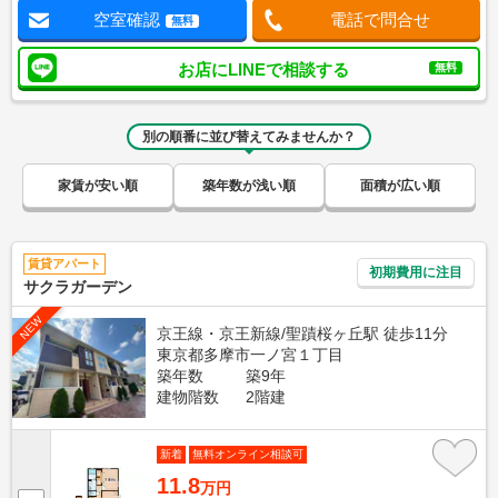
空室確認
電話で問合せ
無料
お店にLINEで相談する
無料
別の順番に並び替えてみませんか？
家賃が安い順
築年数が浅い順
面積が広い順
賃貸アパート
初期費用に注目
サクラガーデン
NEW
京王線・京王新線/聖蹟桜ヶ丘駅 徒歩11分
東京都多摩市一ノ宮１丁目
築年数
築9年
建物階数
2階建
新着
無料オンライン相談可
11.8
万円