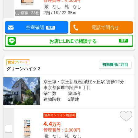
管理費等：4,000円
敷
なし
礼
なし
2階
1K
22.35㎡
画像 : 23枚
空室確認
電話で問合せ
無料
お店にLINEで相談する
無料
賃貸アパート
初期費用に注目
グリーンハイツ２
京王線・京王新線/聖蹟桜ヶ丘駅 徒歩12分
東京都多摩市関戸５丁目
築年数
築35年
建物階数
2階建
無料オンライン相談可
4.4
万円
管理費等：2,000円
敷
なし
礼
なし