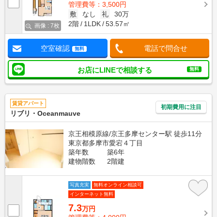
管理費等：3,500円
敷
なし
礼
30万
2階
1LDK
53.57㎡
画像 : 7枚
空室確認
電話で問合せ
無料
お店にLINEで相談する
無料
賃貸アパート
初期費用に注目
リブリ・Oceanmauve
京王相模原線/京王多摩センター駅 徒歩11分
東京都多摩市愛宕４丁目
築年数
築6年
建物階数
2階建
写真充実
無料オンライン相談可
インターネット無料
7.3
万円