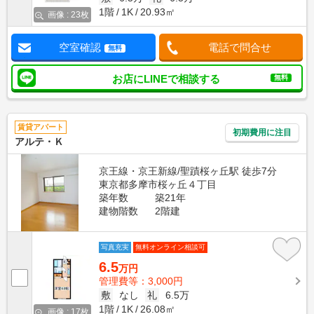
1階
1K
20.93㎡
画像 : 23枚
空室確認
電話で問合せ
無料
お店にLINEで相談する
無料
賃貸アパート
初期費用に注目
アルテ・Ｋ
京王線・京王新線/聖蹟桜ヶ丘駅 徒歩7分
東京都多摩市桜ヶ丘４丁目
築年数
築21年
建物階数
2階建
写真充実
無料オンライン相談可
6.5
万円
管理費等：3,000円
敷
なし
礼
6.5万
1階
1K
26.08㎡
画像 : 17枚