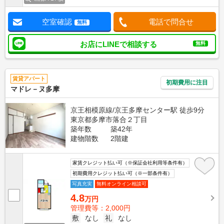
空室確認
電話で問合せ
無料
お店にLINEで相談する
無料
賃貸アパート
初期費用に注目
マドレ－ヌ多摩
京王相模原線/京王多摩センター駅 徒歩9分
東京都多摩市落合２丁目
築年数
築42年
建物階数
2階建
家賃クレジット払い可（※保証会社利用等条件有）
初期費用クレジット払い可（※一部条件有）
写真充実
無料オンライン相談可
4.8
万円
管理費等：2,000円
敷
なし
礼
なし