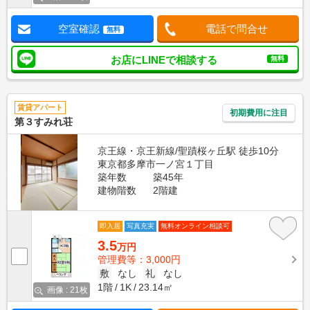
空室確認
電話で問合せ
無料
お店にLINEで相談する
無料
賃貸アパート
初期費用に注目
第３すみれ荘
京王線・京王新線/聖蹟桜ヶ丘駅 徒歩10分
東京都多摩市一ノ宮１丁目
築年数
築45年
建物階数
2階建
即入居
写真充実
無料オンライン相談可
3.5
万円
管理費等：3,000円
敷
なし
礼
なし
1階
1K
23.14㎡
画像 : 21枚