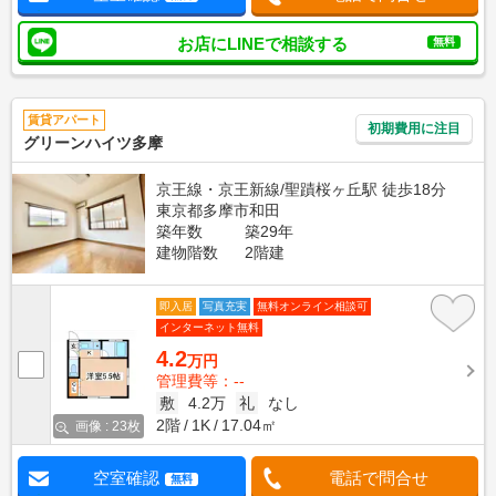
お店にLINEで相談する
無料
賃貸アパート
初期費用に注目
グリーンハイツ多摩
京王線・京王新線/聖蹟桜ヶ丘駅 徒歩18分
東京都多摩市和田
築年数
築29年
建物階数
2階建
即入居
写真充実
無料オンライン相談可
インターネット無料
4.2
万円
管理費等：--
敷
4.2万
礼
なし
2階
1K
17.04㎡
画像 : 23枚
空室確認
電話で問合せ
無料