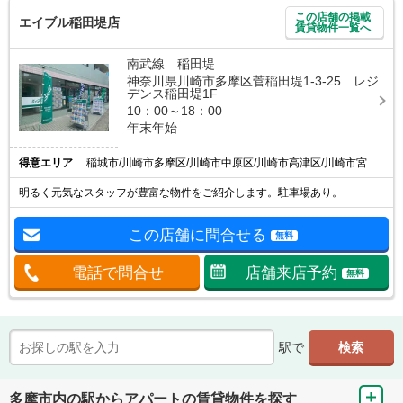
この店舗の掲載
エイブル稲田堤店
賃貸物件一覧へ
南武線 稲田堤
神奈川県川崎市多摩区菅稲田堤1-3-25 レジ
デンス稲田堤1F
10：00～18：00
年末年始
得意エリア
稲城市/川崎市多摩区/川崎市中原区/川崎市高津区/川崎市宮前区
明るく元気なスタッフが豊富な物件をご紹介します。駐車場あり。
この店舗に問合せる
無料
電話で問合せ
店舗来店予約
無料
駅で
多摩市内の駅からアパートの賃貸物件を探す