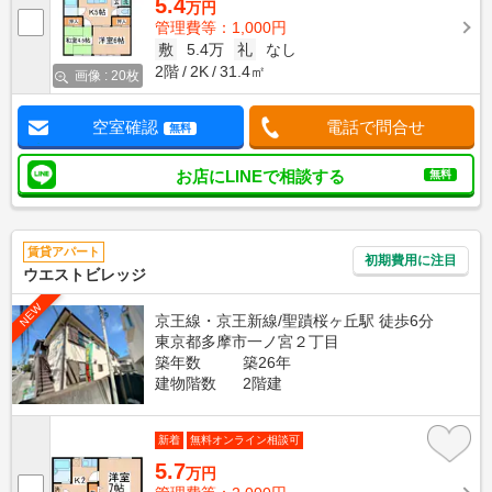
5.4
万円
管理費等：1,000円
敷
5.4万
礼
なし
2階
2K
31.4㎡
画像 : 20枚
空室確認
電話で問合せ
無料
お店にLINEで相談する
無料
賃貸アパート
初期費用に注目
ウエストビレッジ
NEW
京王線・京王新線/聖蹟桜ヶ丘駅 徒歩6分
東京都多摩市一ノ宮２丁目
築年数
築26年
建物階数
2階建
新着
無料オンライン相談可
5.7
万円