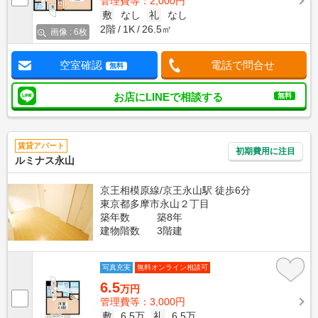
管理費等：2,000円
敷
なし
礼
なし
2階
1K
26.5㎡
画像 : 6枚
空室確認
電話で問合せ
無料
お店にLINEで相談する
無料
賃貸アパート
初期費用に注目
ルミナス永山
京王相模原線/京王永山駅 徒歩6分
東京都多摩市永山２丁目
築年数
築8年
建物階数
3階建
写真充実
無料オンライン相談可
6.5
万円
管理費等：3,000円
敷
6.5万
礼
6.5万