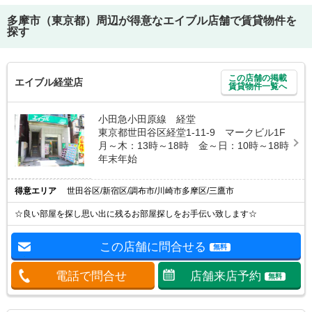
多摩市（東京都）
周辺が得意なエイブル店舗で賃貸物件を
探す
この店舗の掲載
エイブル経堂店
賃貸物件一覧へ
小田急小田原線 経堂
東京都世田谷区経堂1-11-9 マークビル1F
月～木：13時～18時 金～日：10時～18時
年末年始
得意エリア
世田谷区/新宿区/調布市/川崎市多摩区/三鷹市
☆良い部屋を探し思い出に残るお部屋探しをお手伝い致します☆
この店舗に問合せる
無料
電話で問合せ
店舗来店予約
無料